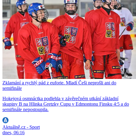
Zklamání a rychlý pád z euforie. Mladí Češi neprošli ani do
semifinále
Hokejová osmnáctka podlehla v závěrečném utkání základní
skupiny B na Hlinka Gretzky Cupu v Edmontonu Finsku 4:5 a do
semifinále nepostoupila.
Aktuálně.cz - Sport
dnes, 06:16