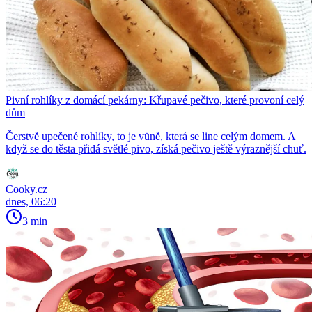
Pivní rohlíky z domácí pekárny: Křupavé pečivo, které provoní celý
dům
Čerstvě upečené rohlíky, to je vůně, která se line celým domem. A
když se do těsta přidá světlé pivo, získá pečivo ještě výraznější chuť.
Cooky.cz
dnes, 06:20
3 min