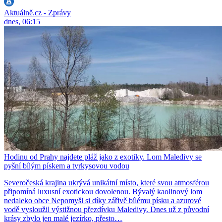
Aktuálně.cz - Zprávy
dnes, 06:15
Hodinu od Prahy najdete pláž jako z exotiky. Lom Maledivy se
pyšní bílým pískem a tyrkysovou vodou
Severočeská krajina ukrývá unikátní místo, které svou atmosférou
připomíná luxusní exotickou dovolenou. Bývalý kaolinový lom
nedaleko obce Nepomyšl si díky zářivě bílému písku a azurové
vodě vysloužil výstižnou přezdívku Maledivy. Dnes už z původní
krásy zbylo jen malé jezírko, přesto…