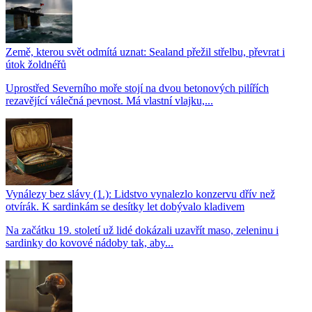
Země, kterou svět odmítá uznat: Sealand přežil střelbu, převrat i
útok žoldnéřů
Uprostřed Severního moře stojí na dvou betonových pilířích
rezavějící válečná pevnost. Má vlastní vlajku,...
Vynálezy bez slávy (1.): Lidstvo vynalezlo konzervu dřív než
otvírák. K sardinkám se desítky let dobývalo kladivem
Na začátku 19. století už lidé dokázali uzavřít maso, zeleninu i
sardinky do kovové nádoby tak, aby...