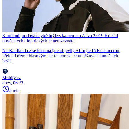
Kaufland prodává chytré brýle s kamerou a AI za 2 019 Kč. Od
obyčejných dioptrických je nerozeznáte
Na Kaufland.cz se letos na jaře objevily AI brýle INF s kamerou,
překladačem i hlasovým asistentem za cenu běžných slunečních
brýlí.
Mobify.cz
dnes, 06:23
4 min