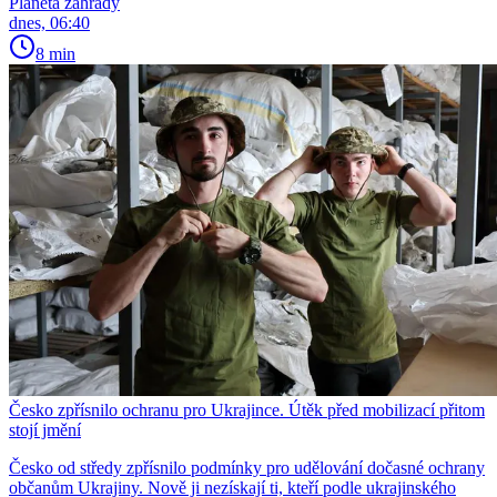
Planeta zahrady
dnes, 06:40
8 min
Česko zpřísnilo ochranu pro Ukrajince. Útěk před mobilizací přitom
stojí jmění
Česko od středy zpřísnilo podmínky pro udělování dočasné ochrany
občanům Ukrajiny. Nově ji nezískají ti, kteří podle ukrajinského