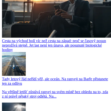
Cesta na východ bolí víc než cesta na západ: proč se časový posun
neprožívá stejně. Jet lag není jen únava, ale posunuté biologické
hodiny
Tady letový řád neřídí věž, ale oceán. Na ranveji na Barře přistanete
jen za odlivu
Na většině letišť zůstává ranvej na svém místě bez ohledu na to, zda
z ní právě nějaký stroj odlétá. Na...