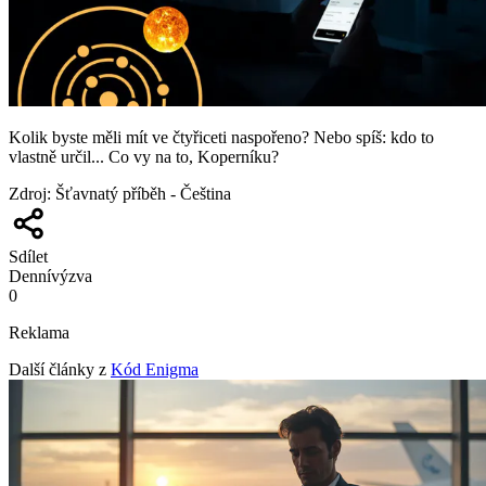
Kolik byste měli mít ve čtyřiceti naspořeno? Nebo spíš: kdo to
vlastně určil... Co vy na to, Koperníku?
Zdroj
:
Šťavnatý příběh - Čeština
Sdílet
Denní
výzva
0
Reklama
Další články z
Kód Enigma