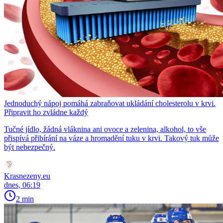
Jednoduchý nápoj pomáhá zabraňovat ukládání cholesterolu v krvi.
Připravit ho zvládne každý
Tučné jídlo, žádná vláknina ani ovoce a zelenina, alkohol, to vše
přispívá přibírání na váze a hromadění tuku v krvi. Takový tuk může
být nebezpečný.
Krasnezeny.eu
dnes, 06:19
2 min