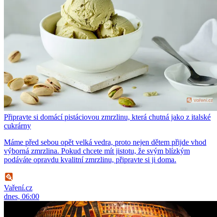
Připravte si domácí pistáciovou zmrzlinu, která chutná jako z italské
cukrárny
Máme před sebou opět velká vedra, proto nejen dětem přijde vhod
výborná zmrzlina. Pokud chcete mít jistotu, že svým blízkým
podáváte opravdu kvalitní zmrzlinu, připravte si ji doma.
Vaření.cz
dnes, 06:00