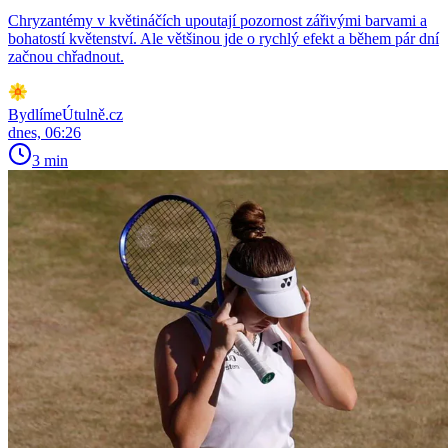
Chryzantémy v květináčích upoutají pozornost zářivými barvami a
bohatostí květenství. Ale většinou jde o rychlý efekt a během pár dní
začnou chřadnout.
BydlímeÚtulně.cz
dnes, 06:26
3 min