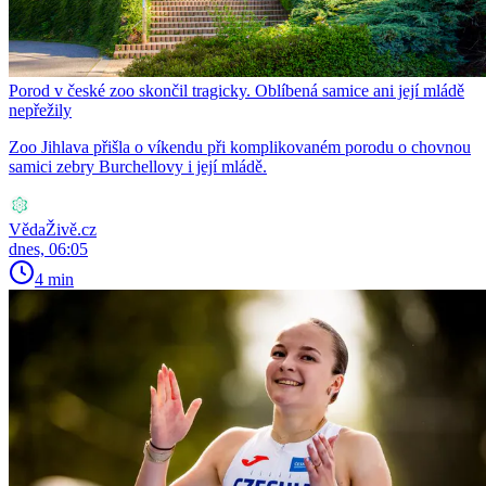
Porod v české zoo skončil tragicky. Oblíbená samice ani její mládě
nepřežily
Zoo Jihlava přišla o víkendu při komplikovaném porodu o chovnou
samici zebry Burchellovy i její mládě.
VědaŽivě.cz
dnes, 06:05
4 min