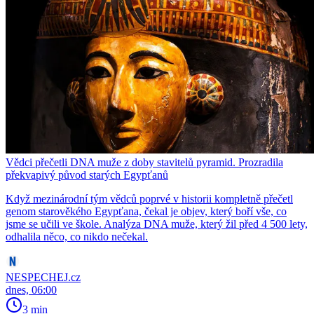
Vědci přečetli DNA muže z doby stavitelů pyramid. Prozradila
překvapivý původ starých Egypťanů
Když mezinárodní tým vědců poprvé v historii kompletně přečetl
genom starověkého Egypťana, čekal je objev, který boří vše, co
jsme se učili ve škole. Analýza DNA muže, který žil před 4 500 lety,
odhalila něco, co nikdo nečekal.
NESPECHEJ.cz
dnes, 06:00
3 min