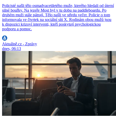
Policisté našli tělo osmadvacetiletého muže, kterého hledali od úterní
silné bouřky. Na jezeře Most byl v tu dobu na paddleboardu. Po
druhém muži stále pátrají. Tělo našli ve středu večer. Policie o tom
informovala ve čtvrtek na sociální síti X. Rodinám obou mužů jsou
k dispozici krizoví interventi, kteří poskytují psychologickou
podporu a pomoc.
Aktuálně.cz - Zprávy
dnes, 06:13