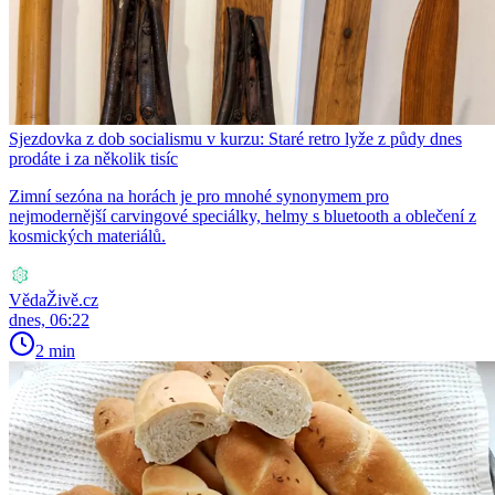
Sjezdovka z dob socialismu v kurzu: Staré retro lyže z půdy dnes
prodáte i za několik tisíc
Zimní sezóna na horách je pro mnohé synonymem pro
nejmodernější carvingové speciálky, helmy s bluetooth a oblečení z
kosmických materiálů.
VědaŽivě.cz
dnes, 06:22
2 min