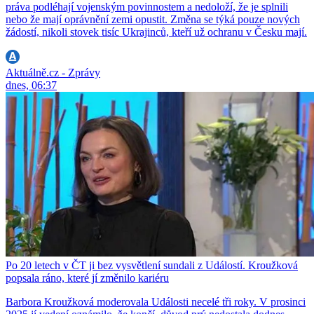
práva podléhají vojenským povinnostem a nedoloží, že je splnili
nebo že mají oprávnění zemi opustit. Změna se týká pouze nových
žádostí, nikoli stovek tisíc Ukrajinců, kteří už ochranu v Česku mají.
Aktuálně.cz - Zprávy
dnes, 06:37
Po 20 letech v ČT ji bez vysvětlení sundali z Událostí. Kroužková
popsala ráno, které jí změnilo kariéru
Barbora Kroužková moderovala Události necelé tři roky. V prosinci