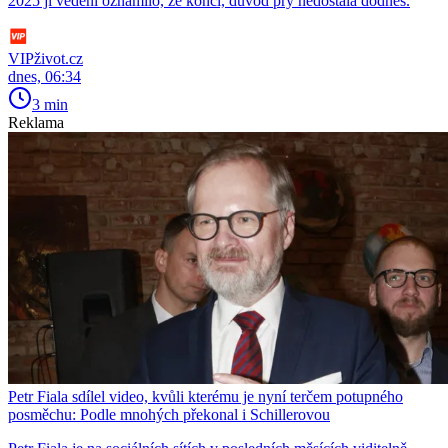
2025 jí vedení oznámilo, že končí, důvod prý nedostala dodnes.
VIPživot.cz
dnes, 06:34
3 min
Reklama
Petr Fiala sdílel video, kvůli kterému je nyní terčem potupného
posměchu: Podle mnohých překonal i Schillerovou