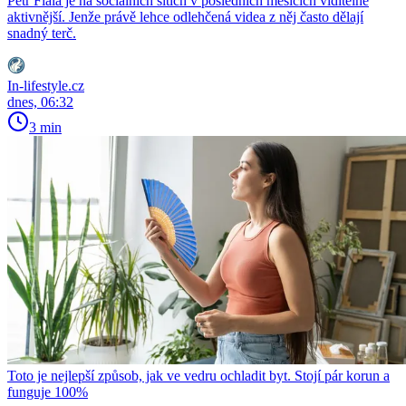
Petr Fiala je na sociálních sítích v posledních měsících viditelně
aktivnější. Jenže právě lehce odlehčená videa z něj často dělají
snadný terč.
In-lifestyle.cz
dnes, 06:32
3 min
Toto je nejlepší způsob, jak ve vedru ochladit byt. Stojí pár korun a
funguje 100%