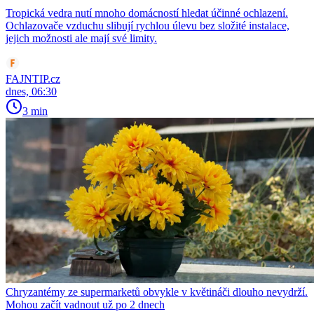
Tropická vedra nutí mnoho domácností hledat účinné ochlazení.
Ochlazovače vzduchu slibují rychlou úlevu bez složité instalace,
jejich možnosti ale mají své limity.
FAJNTIP.cz
dnes, 06:30
3 min
Chryzantémy ze supermarketů obvykle v květináči dlouho nevydrží.
Mohou začít vadnout už po 2 dnech