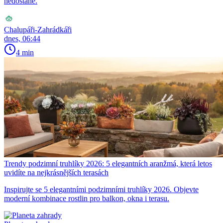
nedostane.
Chalupáři-Zahrádkáři
dnes, 06:44
4 min
Trendy podzimní truhlíky 2026: 5 elegantních aranžmá, která letos
uvidíte na nejkrásnějších terasách
Inspirujte se 5 elegantními podzimními truhlíky 2026. Objevte
moderní kombinace rostlin pro balkon, okna i terasu.