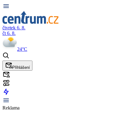
čtvrtek 6. 8.
čt 6. 8.
24°C
Přihlášení
Reklama