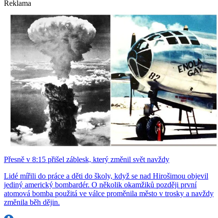
Reklama
Přesně v 8:15 přišel záblesk, který změnil svět navždy
Lidé mířili do práce a děti do školy, když se nad Hirošimou objevil
jediný americký bombardér. O několik okamžiků později první
atomová bomba použitá ve válce proměnila město v trosky a navždy
změnila běh dějin.