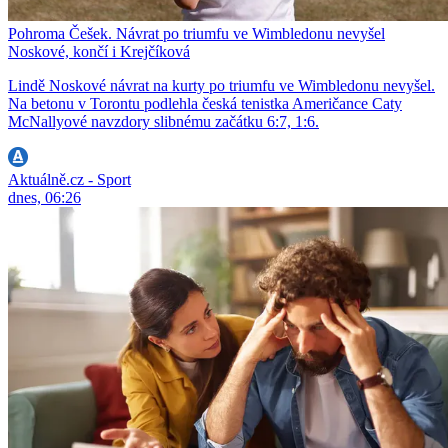
Pohroma Češek. Návrat po triumfu ve Wimbledonu nevyšel
Noskové, končí i Krejčíková
Lindě Noskové návrat na kurty po triumfu ve Wimbledonu nevyšel.
Na betonu v Torontu podlehla česká tenistka Američance Caty
McNallyové navzdory slibnému začátku 6:7, 1:6.
Aktuálně.cz - Sport
dnes, 06:26