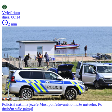
Výletárium
dnes, 06:14
2 min
Policisté našli na jezeře Most pohřešovaného muže mrtvého. Po
druhém stále pátrají