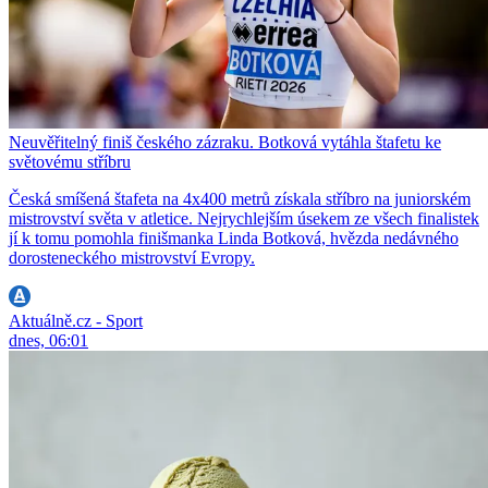
Neuvěřitelný finiš českého zázraku. Botková vytáhla štafetu ke
světovému stříbru
Česká smíšená štafeta na 4x400 metrů získala stříbro na juniorském
mistrovství světa v atletice. Nejrychlejším úsekem ze všech finalistek
jí k tomu pomohla finišmanka Linda Botková, hvězda nedávného
dorosteneckého mistrovství Evropy.
Aktuálně.cz - Sport
dnes, 06:01