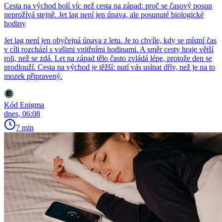
Cesta na východ bolí víc než cesta na západ: proč se časový posun
neprožívá stejně. Jet lag není jen únava, ale posunuté biologické
hodiny
Jet lag není jen obyčejná únava z letu. Je to chvíle, kdy se místní čas
v cíli rozchází s vašimi vnitřními hodinami. A směr cesty hraje větší
roli, než se zdá. Let na západ tělo často zvládá lépe, protože den se
prodlouží. Cesta na východ je těžší: nutí vás usínat dřív, než je na to
mozek připravený.
Kód Enigma
dnes, 06:08
7 min