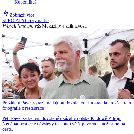
Koperníku?
Zobrazit více
SPECIÁLY
Co vy na to?
Vybrali jsme pro vás
Magazíny a zajímavosti
Prezident Pavel vyrazil na tajnou dovolenou: Prozradila ho však tato
fotografie z restaurace
Petr Pavel se během dovolené ukázal v polské Kudowě-Zdróji.
Nenápadnost celé návštěvy teď budí větší pozornost než samotná
cesta.