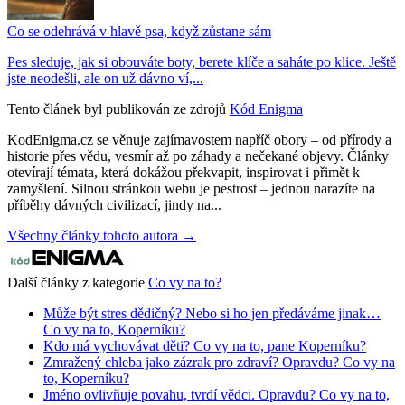
Co se odehrává v hlavě psa, když zůstane sám
Pes sleduje, jak si obouváte boty, berete klíče a saháte po klice. Ještě
jste neodešli, ale on už dávno ví,...
Tento článek byl publikován ze zdrojů
Kód Enigma
KodEnigma.cz se věnuje zajímavostem napříč obory – od přírody a
historie přes vědu, vesmír až po záhady a nečekané objevy. Články
otevírají témata, která dokážou překvapit, inspirovat i přimět k
zamyšlení. Silnou stránkou webu je pestrost – jednou narazíte na
příběhy dávných civilizací, jindy na...
Všechny články tohoto autora →
Další články z kategorie
Co vy na to?
Může být stres dědičný? Nebo si ho jen předáváme jinak…
Co vy na to, Koperníku?
Kdo má vychovávat děti? Co vy na to, pane Koperníku?
Zmražený chleba jako zázrak pro zdraví? Opravdu? Co vy na
to, Koperníku?
Jméno ovlivňuje povahu, tvrdí vědci. Opravdu? Co vy na to,