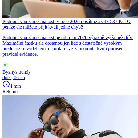
Podpora v nezaměstnanosti v roce 2026 dosáhne až 38 537 Kč. O
peníze ale můžete přijít kvůli jedné chybě
Podpora v nezaměstnanosti je od roku 2026 výrazně vyšší než dřív.
Maximální částku ale dostanou jen lidé s dostatečně vysokým
předchozím výdělkem a nárok může zaniknout i kvůli porušení
pravidel evidence.
Byznys trendy
dnes, 06:25
4 min
Reklama