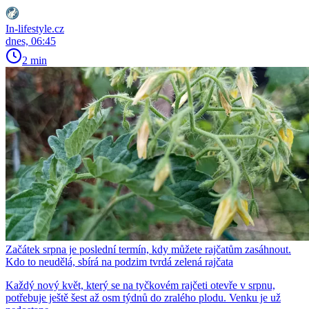
In-lifestyle.cz
dnes, 06:45
2 min
Začátek srpna je poslední termín, kdy můžete rajčatům zasáhnout.
Kdo to neudělá, sbírá na podzim tvrdá zelená rajčata
Každý nový květ, který se na tyčkovém rajčeti otevře v srpnu,
potřebuje ještě šest až osm týdnů do zralého plodu. Venku je už