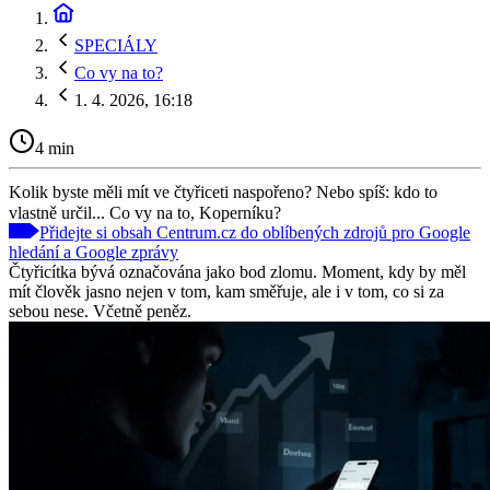
SPECIÁLY
Co vy na to?
1. 4. 2026, 16:18
4 min
Kolik byste měli mít ve čtyřiceti naspořeno? Nebo spíš: kdo to
vlastně určil... Co vy na to, Koperníku?
Přidejte si obsah Centrum.cz do oblíbených zdrojů pro Google
hledání a Google zprávy
Čtyřicítka bývá označována jako bod zlomu. Moment, kdy by měl
mít člověk jasno nejen v tom, kam směřuje, ale i v tom, co si za
sebou nese. Včetně peněz.