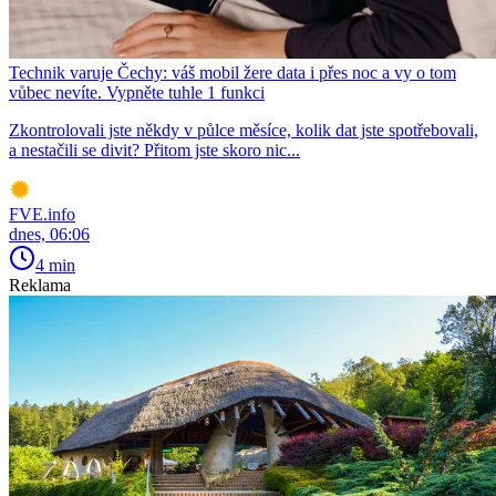
Technik varuje Čechy: váš mobil žere data i přes noc a vy o tom
vůbec nevíte. Vypněte tuhle 1 funkci
Zkontrolovali jste někdy v půlce měsíce, kolik dat jste spotřebovali,
a nestačili se divit? Přitom jste skoro nic...
FVE.info
dnes, 06:06
4 min
Reklama