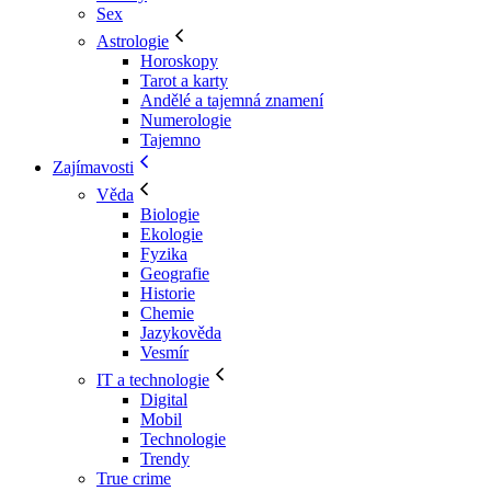
Sex
Astrologie
Horoskopy
Tarot a karty
Andělé a tajemná znamení
Numerologie
Tajemno
Zajímavosti
Věda
Biologie
Ekologie
Fyzika
Geografie
Historie
Chemie
Jazykověda
Vesmír
IT a technologie
Digital
Mobil
Technologie
Trendy
True crime