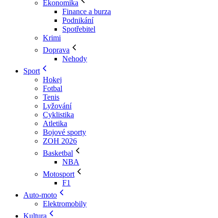
Ekonomika
Finance a burza
Podnikání
Spotřebitel
Krimi
Doprava
Nehody
Sport
Hokej
Fotbal
Tenis
Lyžování
Cyklistika
Atletika
Bojové sporty
ZOH 2026
Basketbal
NBA
Motosport
F1
Auto-moto
Elektromobily
Kultura