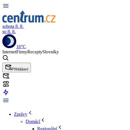
sobota 8. 8.
so 8. 8.
16°C
Internet
Firmy
Recepty
Slovníky
Přihlášení
Zprávy
Domácí
Regionální