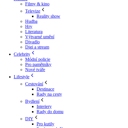
Filmy & kino
Televize
Reality show
Hudba
Hry
Literatura
Výtvarné umění
Divadlo
Digi a stream
Celebrity
Módní policie
Pro pamětníky
Nové tváře
Lifestyle
Cestování
Destinace
Rady na cesty
Bydlení
Interiery
Rady do domu
DIY
Pro kutily