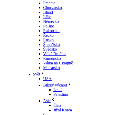
Francie
Chorvatsko
Island
Itálie
Německo
Polsko
Rakousko
Řecko
Rusko
Španělsko
Švédsko
Velká Británie
Rumunsko
Válka na Ukrajině
Maďarsko
Svět
USA
Blízký východ
Izrael
Palestina
Asie
Čína
Jižní Korea