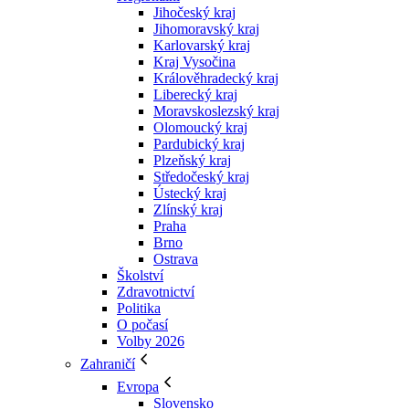
Jihočeský kraj
Jihomoravský kraj
Karlovarský kraj
Kraj Vysočina
Králověhradecký kraj
Liberecký kraj
Moravskoslezský kraj
Olomoucký kraj
Pardubický kraj
Plzeňský kraj
Středočeský kraj
Ústecký kraj
Zlínský kraj
Praha
Brno
Ostrava
Školství
Zdravotnictví
Politika
O počasí
Volby 2026
Zahraničí
Evropa
Slovensko