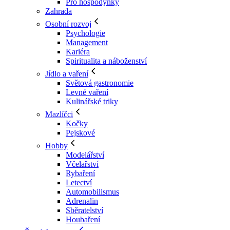
Pro hospodyňky
Zahrada
Osobní rozvoj
Psychologie
Management
Kariéra
Spiritualita a náboženství
Jídlo a vaření
Světová gastronomie
Levné vaření
Kulinářské triky
Mazlíčci
Kočky
Pejskové
Hobby
Modelářství
Včelařství
Rybaření
Letectví
Automobilismus
Adrenalin
Sběratelství
Houbaření