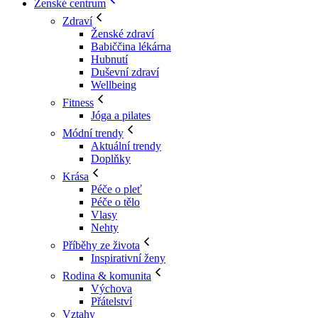
Ženské centrum
Zdraví
Ženské zdraví
Babiččina lékárna
Hubnutí
Duševní zdraví
Wellbeing
Fitness
Jóga a pilates
Módní trendy
Aktuální trendy
Doplňky
Krása
Péče o pleť
Péče o tělo
Vlasy
Nehty
Příběhy ze života
Inspirativní ženy
Rodina & komunita
Výchova
Přátelství
Vztahy