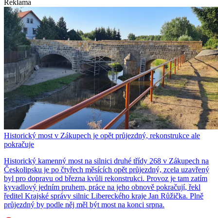
Reklama
Historický most v Zákupech je opět průjezdný, rekonstrukce ale
pokračuje
Historický kamenný most na silnici druhé třídy 268 v Zákupech na
Českolipsku je po čtyřech měsících opět průjezdný, zcela uzavřený
byl pro dopravu od března kvůli rekonstrukci. Provoz je tam zatím
kyvadlový jedním pruhem, práce na jeho obnově pokračují, řekl
ředitel Krajské správy silnic Libereckého kraje Jan Růžička. Plně
průjezdný by podle něj měl být most na konci srpna.