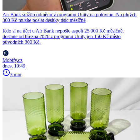
Air Bank snížilo odměnu v programu Unity na polovinu. Na plných
300 Kč musíte poslat desítky tisíc měsíčně
Kdo si na účet u Air Bank nepošle aspoň 25 000 Kč měsíčně,
dostane od března 2026 z programu Unity jen 150 Kč místo
původních 300 Kč.
Mobify.cz
dnes, 10:49
3 min