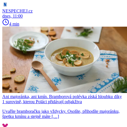
NESPECHEJ.cz
dnes, 11:00
4 min
Ani majoránka, ani kmín. Bramborová polévka získá hloubku díky
1 surovině, kterou Poláci přidávají odjakživa
Uvaříte bramboračku jako vždycky. Osolíte, přihodíte majoránku,
špetku kmínu a stejně máte […]