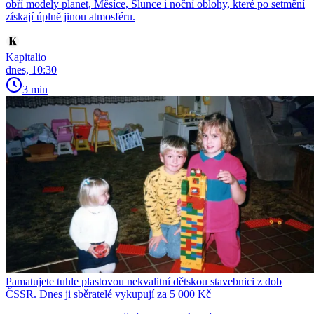
obří modely planet, Měsíce, Slunce i noční oblohy, které po setmění
získají úplně jinou atmosféru.
Kapitalio
dnes, 10:30
3 min
Pamatujete tuhle plastovou nekvalitní dětskou stavebnici z dob
ČSSR. Dnes ji sběratelé vykupují za 5 000 Kč