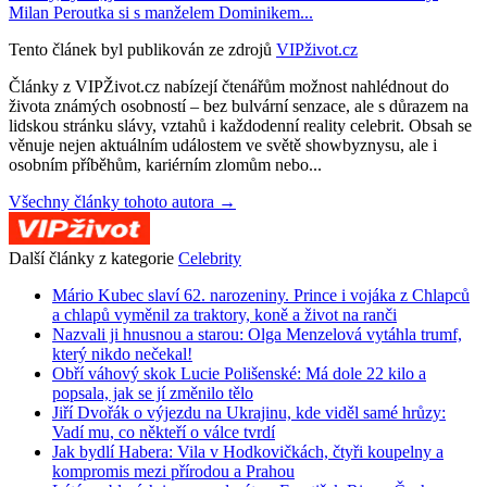
Milan Peroutka si s manželem Dominikem...
Tento článek byl publikován ze zdrojů
VIPživot.cz
Články z VIPŽivot.cz nabízejí čtenářům možnost nahlédnout do
života známých osobností – bez bulvární senzace, ale s důrazem na
lidskou stránku slávy, vztahů i každodenní reality celebrit. Obsah se
věnuje nejen aktuálním událostem ve světě showbyznysu, ale i
osobním příběhům, kariérním zlomům nebo...
Všechny články tohoto autora →
Další články z kategorie
Celebrity
Mário Kubec slaví 62. narozeniny. Prince i vojáka z Chlapců
a chlapů vyměnil za traktory, koně a život na ranči
Nazvali ji hnusnou a starou: Olga Menzelová vytáhla trumf,
který nikdo nečekal!
Obří váhový skok Lucie Polišenské: Má dole 22 kilo a
popsala, jak se jí změnilo tělo
Jiří Dvořák o výjezdu na Ukrajinu, kde viděl samé hrůzy:
Vadí mu, co někteří o válce tvrdí
Jak bydlí Habera: Vila v Hodkovičkách, čtyři koupelny a
kompromis mezi přírodou a Prahou