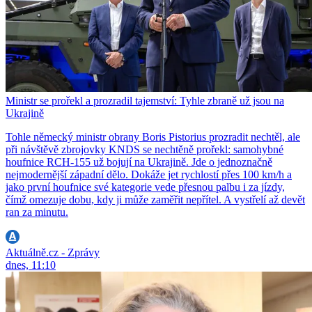
Ministr se prořekl a prozradil tajemství: Tyhle zbraně už jsou na
Ukrajině
Tohle německý ministr obrany Boris Pistorius prozradit nechtěl, ale
při návštěvě zbrojovky KNDS se nechtěně prořekl: samohybné
houfnice RCH-155 už bojují na Ukrajině. Jde o jednoznačně
nejmodernější západní dělo. Dokáže jet rychlostí přes 100 km/h a
jako první houfnice své kategorie vede přesnou palbu i za jízdy,
čímž omezuje dobu, kdy ji může zaměřit nepřítel. A vystřelí až devět
ran za minutu.
Aktuálně.cz - Zprávy
dnes, 11:10