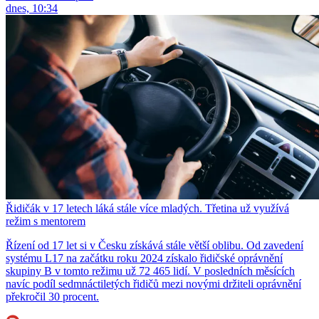
dnes, 10:34
Řidičák v 17 letech láká stále více mladých. Třetina už využívá
režim s mentorem
Řízení od 17 let si v Česku získává stále větší oblibu. Od zavedení
systému L17 na začátku roku 2024 získalo řidičské oprávnění
skupiny B v tomto režimu už 72 465 lidí. V posledních měsících
navíc podíl sedmnáctiletých řidičů mezi novými držiteli oprávnění
překročil 30 procent.