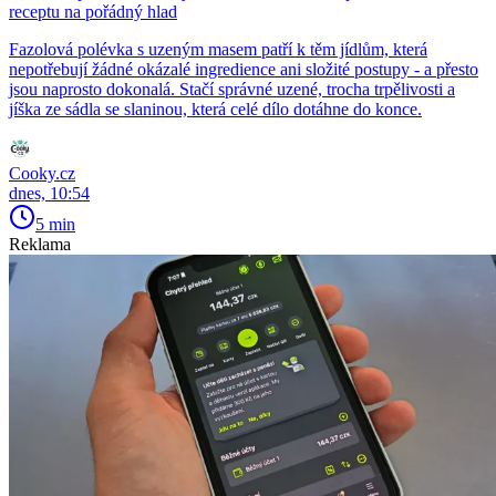
receptu na pořádný hlad
Fazolová polévka s uzeným masem patří k těm jídlům, která
nepotřebují žádné okázalé ingredience ani složité postupy - a přesto
jsou naprosto dokonalá. Stačí správné uzené, trocha trpělivosti a
jíška ze sádla se slaninou, která celé dílo dotáhne do konce.
Cooky.cz
dnes, 10:54
5 min
Reklama