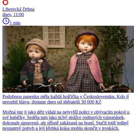
Liberecká Drbna
dnes, 11:00
1 min
Podobnou panenku měla každá holčička v Československu. Kdo jí
nerozbil hlavu, dostane dnes od sběratelů 30 000 Kč
Možná jste ji jako děti vídali na nejvyšší polici v obývacím pokoji u
své babičky. Seděla tam jako tichý strážce rodinných vzpomínek,
dokonale upravená, ale přísně zakázaná na hraní. Stačil totiž jediný
neopatrný pohyb a její křehká krása mohla skončit v troskách.