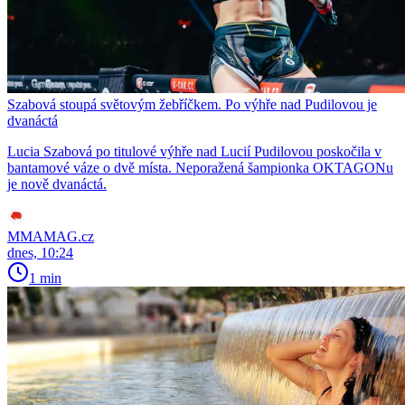
Szabová stoupá světovým žebříčkem. Po výhře nad Pudilovou je
dvanáctá
Lucia Szabová po titulové výhře nad Lucií Pudilovou poskočila v
bantamové váze o dvě místa. Neporažená šampionka OKTAGONu
je nově dvanáctá.
MMAMAG.cz
dnes, 10:24
1 min