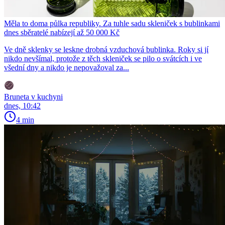
Měla to doma půlka republiky. Za tuhle sadu skleniček s bublinkami
dnes sběratelé nabízejí až 50 000 Kč
Ve dně sklenky se leskne drobná vzduchová bublinka. Roky si jí
nikdo nevšímal, protože z těch skleniček se pilo o svátcích i ve
všední dny a nikdo je nepovažoval za...
Bruneta v kuchyni
dnes, 10:42
4 min