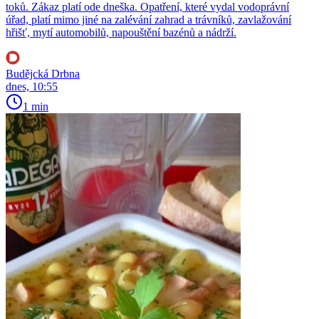
toků. Zákaz platí ode dneška. Opatření, které vydal vodoprávní
úřad, platí mimo jiné na zalévání zahrad a trávníků, zavlažování
hřišť, mytí automobilů, napouštění bazénů a nádrží.
Budějcká Drbna
dnes, 10:55
1 min