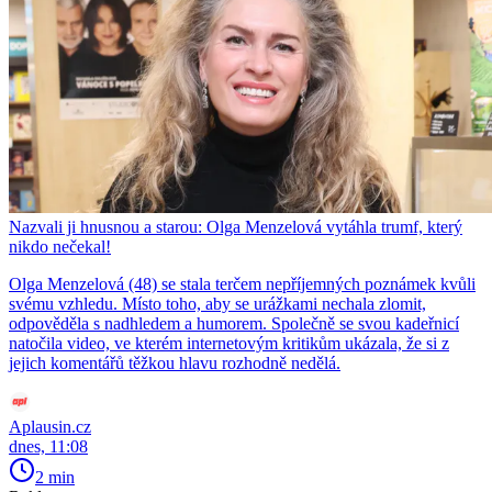
Nazvali ji hnusnou a starou: Olga Menzelová vytáhla trumf, který
nikdo nečekal!
Olga Menzelová (48) se stala terčem nepříjemných poznámek kvůli
svému vzhledu. Místo toho, aby se urážkami nechala zlomit,
odpověděla s nadhledem a humorem. Společně se svou kadeřnicí
natočila video, ve kterém internetovým kritikům ukázala, že si z
jejich komentářů těžkou hlavu rozhodně nedělá.
Aplausin.cz
dnes, 11:08
2 min