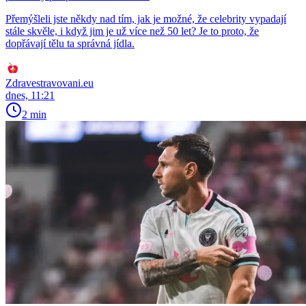
Přemýšleli jste někdy nad tím, jak je možné, že celebrity vypadají
stále skvěle, i když jim je už více než 50 let? Je to proto, že
dopřávají tělu ta správná jídla.
Zdravestravovani.eu
dnes, 11:21
2 min