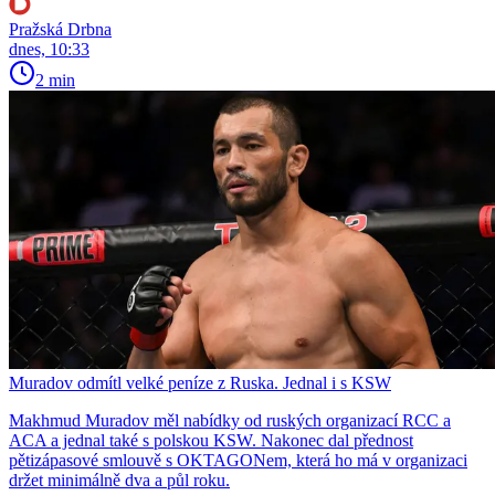
Pražská Drbna
dnes, 10:33
2 min
Muradov odmítl velké peníze z Ruska. Jednal i s KSW
Makhmud Muradov měl nabídky od ruských organizací RCC a
ACA a jednal také s polskou KSW. Nakonec dal přednost
pětizápasové smlouvě s OKTAGONem, která ho má v organizaci
držet minimálně dva a půl roku.