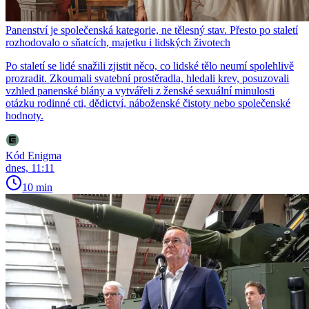
Panenství je společenská kategorie, ne tělesný stav. Přesto po staletí
rozhodovalo o sňatcích, majetku i lidských životech
Po staletí se lidé snažili zjistit něco, co lidské tělo neumí spolehlivě
prozradit. Zkoumali svatební prostěradla, hledali krev, posuzovali
vzhled panenské blány a vytvářeli z ženské sexuální minulosti
otázku rodinné cti, dědictví, náboženské čistoty nebo společenské
hodnoty.
Kód Enigma
dnes, 11:11
10 min