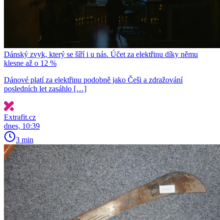
Dánský zvyk, který se šíří i u nás. Účet za elektřinu díky němu
klesne až o 12 %
Dánové platí za elektřinu podobně jako Češi a zdražování
posledních let zasáhlo […]
Extrafit.cz
dnes, 10:39
3 min