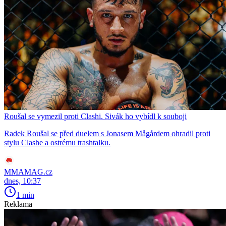
Roušal se vymezil proti Clashi. Sivák ho vybídl k souboji
Radek Roušal se před duelem s Jonasem Mågårdem ohradil proti
stylu Clashe a ostrému trashtalku.
MMAMAG.cz
dnes, 10:37
1 min
Reklama