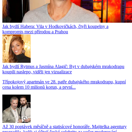
Jak bydlí Habera: Vila v Hodkovičkách, čtyři koupelny a
kompromis mezi přírodou a Prahou
Jak bydlí Rytmus a Jasmína Alagič: Byt v dubajském mrakodrapu
koupili naslepo, viděli jen vizualizace
Třípokojový apartmán ve 28. patře dubajského mrakodrapu, kupní
cena kolem 10 milionů korun, a první...
Až 30 poptávek měsíčně a statisícové honoráře. Majitelka agentury
prozradila, kolik si účtují české celebrity za večer moderování