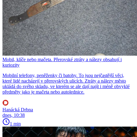
Mobil, klíče nebo mačeta. Přerovské ztráty a nálezy obsahují i
kuriozity
Mobilní telefony, peněženky či batohy. To jsou nejčastější věci,
které lidé nacházejí v přerovských ulicích. Ztráty a nálezy město
ukládá do svého skladu, ve kterém se ale dají najít i méně obvyklé
předměty jako je mačeta nebo autolednice.
Hanácká Drbna
dnes, 10:38
1 min