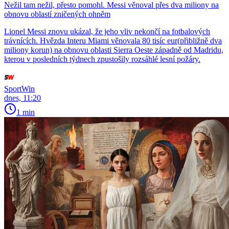
Nežil tam nežil, přesto pomohl. Messi věnoval přes dva miliony na
obnovu oblastí zničených ohněm
Lionel Messi znovu ukázal, že jeho vliv nekončí na fotbalových
trávnících. Hvězda Interu Miami věnovala 80 tisíc eur(přibližně dva
miliony korun) na obnovu oblasti Sierra Oeste západně od Madridu,
kterou v posledních týdnech zpustošily rozsáhlé lesní požáry.
SportWin
dnes, 11:20
1 min