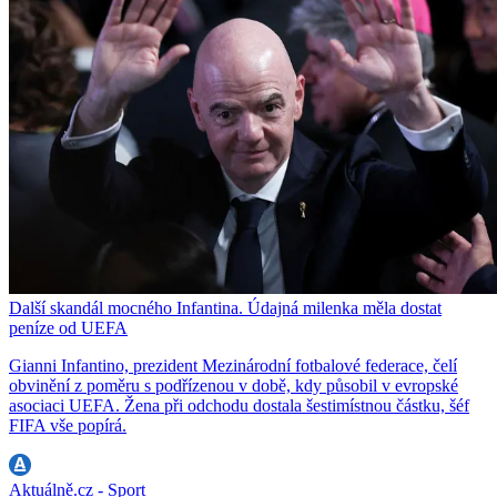
Další skandál mocného Infantina. Údajná milenka měla dostat
peníze od UEFA
Gianni Infantino, prezident Mezinárodní fotbalové federace, čelí
obvinění z poměru s podřízenou v době, kdy působil v evropské
asociaci UEFA. Žena při odchodu dostala šestimístnou částku, šéf
FIFA vše popírá.
Aktuálně.cz - Sport