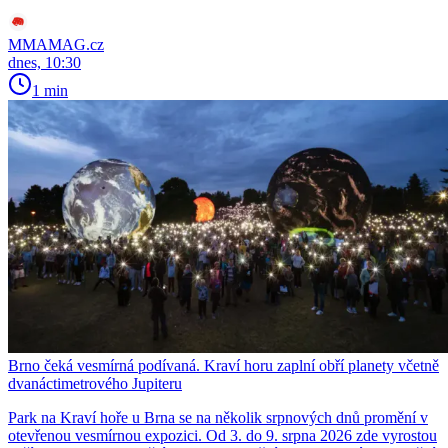
MMAMAG.cz
dnes, 10:30
1 min
Brno čeká vesmírná podívaná. Kraví horu zaplní obří planety včetně
dvanáctimetrového Jupiteru
Park na Kraví hoře u Brna se na několik srpnových dnů promění v
otevřenou vesmírnou expozici. Od 3. do 9. srpna 2026 zde vyrostou