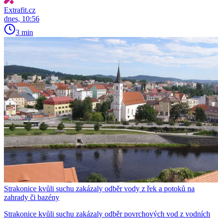
Extrafit.cz
dnes, 10:56
3 min
Strakonice kvůli suchu zakázaly odběr vody z řek a potoků na
zahrady či bazény
Strakonice kvůli suchu zakázaly odběr povrchových vod z vodních