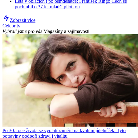
Létá v oblacích i po osmdesátce: František Ringo Čech se
pochlubil o 37 let mladší pilotkou
Zobrazit více
Celebrity
Vybrali jsme pro vás
Magazíny a zajímavosti
Po 30. roce života se vyplatí zaměřit na kvalitní jídelníček. Tyto
potraviny podpoří zdraví i vitalitu