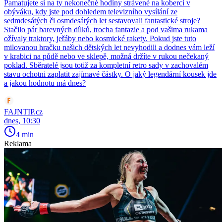
Pamatujete si na ty nekonečné hodiny strávené na koberci v
obýváku, kdy jste pod dohledem televizního vysílání ze
sedmdesátých či osmdesátých let sestavovali fantastické stroje?
Stačilo pár barevných dílků, trocha fantazie a pod vašima rukama
ožívaly traktory, jeřáby nebo kosmické rakety. Pokud jste tuto
milovanou hračku našich dětských let nevyhodili a dodnes vám leží
v krabici na půdě nebo ve sklepě, možná držíte v rukou nečekaný
poklad. Sběratelé jsou totiž za kompletní retro sady v zachovalém
stavu ochotni zaplatit zajímavé částky. O jaký legendární kousek jde
a jakou hodnotu má dnes?
FAJNTIP.cz
dnes, 10:30
4 min
Reklama