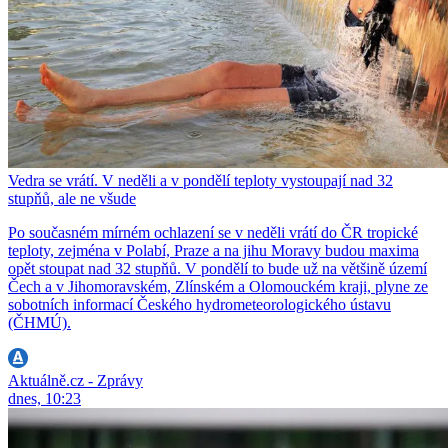
Vedra se vrátí. V neděli a v pondělí teploty vystoupají nad 32
stupňů, ale ne všude
Po současném mírném ochlazení se v neděli vrátí do ČR tropické
teploty, zejména v Polabí, Praze a na jihu Moravy budou maxima
opět stoupat nad 32 stupňů. V pondělí to bude už na většině území
Čech a v Jihomoravském, Zlínském a Olomouckém kraji, plyne ze
sobotních informací Českého hydrometeorologického ústavu
(ČHMÚ).
Aktuálně.cz - Zprávy
dnes, 10:23