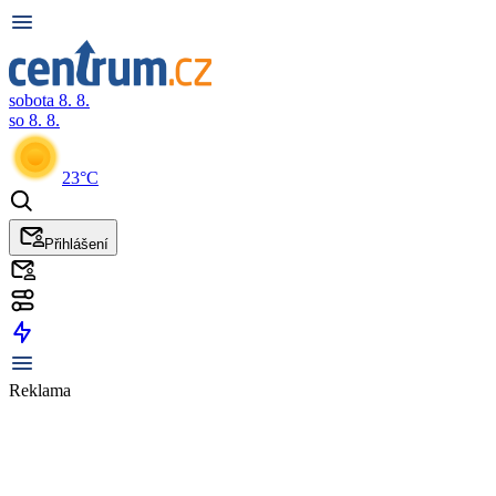
sobota 8. 8.
so 8. 8.
23°C
Přihlášení
Reklama