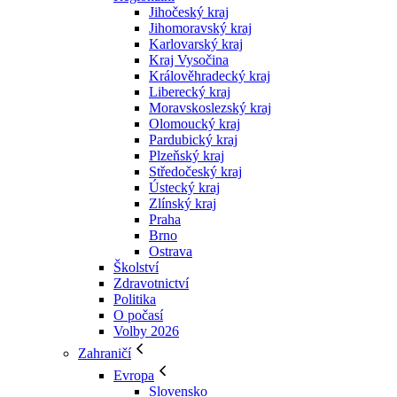
Jihočeský kraj
Jihomoravský kraj
Karlovarský kraj
Kraj Vysočina
Králověhradecký kraj
Liberecký kraj
Moravskoslezský kraj
Olomoucký kraj
Pardubický kraj
Plzeňský kraj
Středočeský kraj
Ústecký kraj
Zlínský kraj
Praha
Brno
Ostrava
Školství
Zdravotnictví
Politika
O počasí
Volby 2026
Zahraničí
Evropa
Slovensko