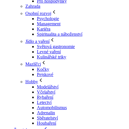
Pro hospodyňky
Zahrada
Osobní rozvoj
Psychologie
Management
Kariéra
Spiritualita a náboženství
Jídlo a vaření
Světová gastronomie
Levné vaření
Kulinářské triky
Mazlíčci
Kočky
Pejskové
Hobby
Modelářství
Včelařství
Rybaření
Letectví
Automobilismus
Adrenalin
Sběratelství
Houbaření