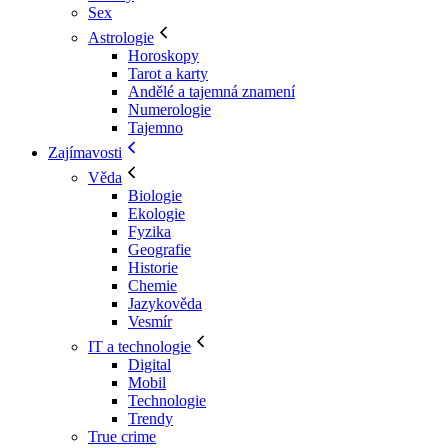
Sex
Astrologie
Horoskopy
Tarot a karty
Andělé a tajemná znamení
Numerologie
Tajemno
Zajímavosti
Věda
Biologie
Ekologie
Fyzika
Geografie
Historie
Chemie
Jazykověda
Vesmír
IT a technologie
Digital
Mobil
Technologie
Trendy
True crime