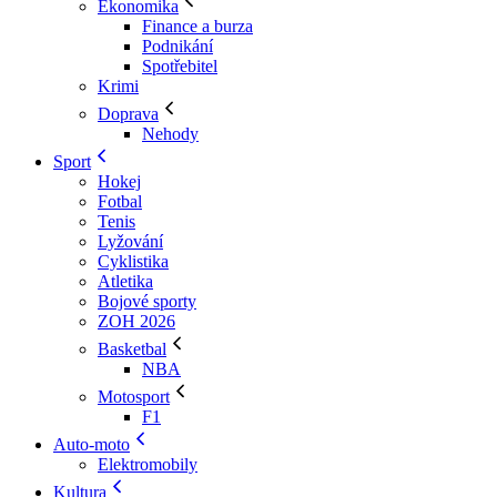
Ekonomika
Finance a burza
Podnikání
Spotřebitel
Krimi
Doprava
Nehody
Sport
Hokej
Fotbal
Tenis
Lyžování
Cyklistika
Atletika
Bojové sporty
ZOH 2026
Basketbal
NBA
Motosport
F1
Auto-moto
Elektromobily
Kultura