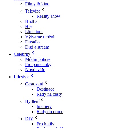
Filmy & kino
Televize
Reality show
Hudba
Hry
Literatura
Výtvarné umění
Divadlo
Digi a stream
Celebrity
Módní policie
Pro pamětníky
Nové tváře
Lifestyle
Cestování
Destinace
Rady na cesty
Bydlení
Interiery
Rady do domu
DIY
Pro kutily