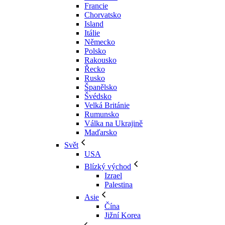
Francie
Chorvatsko
Island
Itálie
Německo
Polsko
Rakousko
Řecko
Rusko
Španělsko
Švédsko
Velká Británie
Rumunsko
Válka na Ukrajině
Maďarsko
Svět
USA
Blízký východ
Izrael
Palestina
Asie
Čína
Jižní Korea