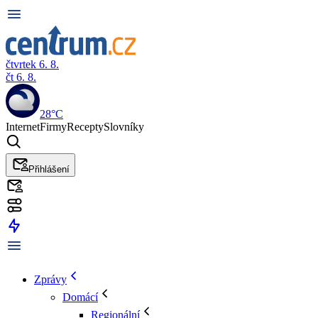
čtvrtek 6. 8.
čt 6. 8.
28°C
Internet
Firmy
Recepty
Slovníky
Přihlášení
Zprávy
Domácí
Regionální