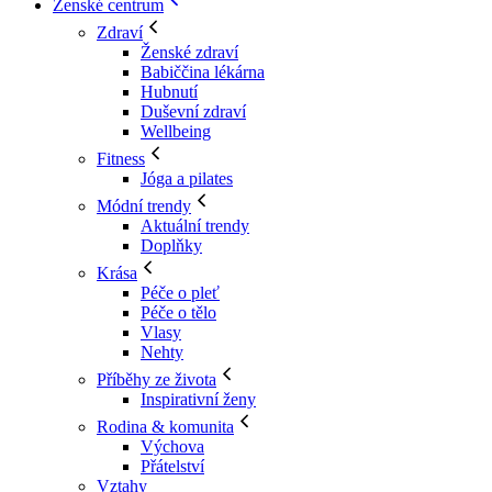
Ženské centrum
Zdraví
Ženské zdraví
Babiččina lékárna
Hubnutí
Duševní zdraví
Wellbeing
Fitness
Jóga a pilates
Módní trendy
Aktuální trendy
Doplňky
Krása
Péče o pleť
Péče o tělo
Vlasy
Nehty
Příběhy ze života
Inspirativní ženy
Rodina & komunita
Výchova
Přátelství
Vztahy