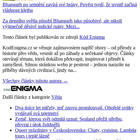
Bhangarh po setmění zavírá své brány. Pověst tvrdí, že uvnitř začíná
vládnout kletba
Za denního světla působí Bhangarh jako působivé, ale nikoli
výjimečně děsivé indické ruiny. Mezi...
Tento článek byl publikován ze zdrojů
Kód Enigma
KodEnigma.cz se věnuje zajímavostem napříč obory – od přírody a
historie přes vědu, vesmír až po záhady a nečekané objevy. Články
otevírají témata, která dokážou překvapit, inspirovat i přimět k
zamyšlení. Silnou stránkou webu je pestrost – jednou narazíte na
příběhy dávných civilizací, jindy na...
Všechny články tohoto autora →
Další články z kategorie
Věda
Dva tisíce let mlčely, teď znovu promlouvají. Ohořelé svitky
vydávají svá tajemství
Země, kterou svět odmítá uznat: Sealand přežil střelbu,
převrat i útok žoldnéřů
Queer prázdniny v Československu: Chaty, cruising, Lambda
tours i teplé lázně