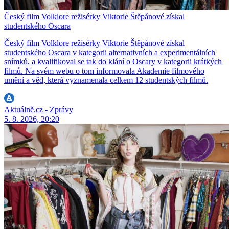
Český film Volklore režisérky Viktorie Štěpánové získal
studentského Oscara
Český film Volklore režisérky Viktorie Štěpánové získal
studentského Oscara v kategorii alternativních a experimentálních
snímků, a kvalifikoval se tak do klání o Oscary v kategorii krátkých
filmů. Na svém webu o tom informovala Akademie filmového
umění a věd, která vyznamenala celkem 12 studentských filmů.
Aktuálně.cz - Zprávy
5. 8. 2026, 20:20