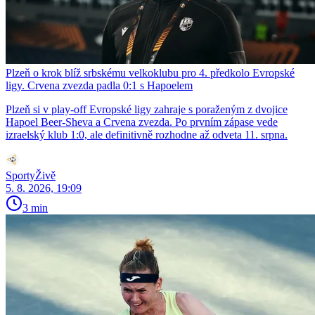
Plzeň o krok blíž srbskému velkoklubu pro 4. předkolo Evropské
ligy. Crvena zvezda padla 0:1 s Hapoelem
Plzeň si v play-off Evropské ligy zahraje s poraženým z dvojice
Hapoel Beer-Sheva a Crvena zvezda. Po prvním zápase vede
izraelský klub 1:0, ale definitivně rozhodne až odveta 11. srpna.
SportyŽivě
5. 8. 2026, 19:09
3 min