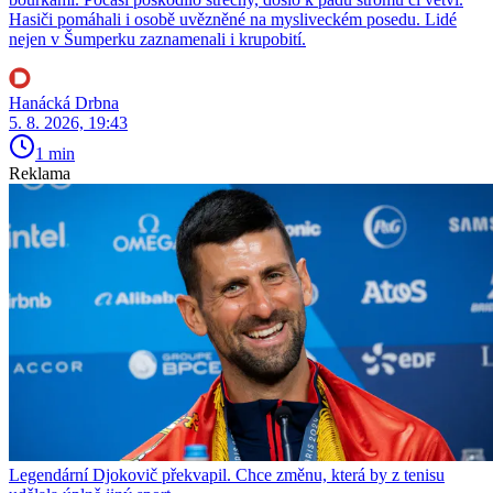
Hasiči pomáhali i osobě uvězněné na mysliveckém posedu. Lidé
nejen v Šumperku zaznamenali i krupobití.
Hanácká Drbna
5. 8. 2026, 19:43
1 min
Reklama
Legendární Djokovič překvapil. Chce změnu, která by z tenisu