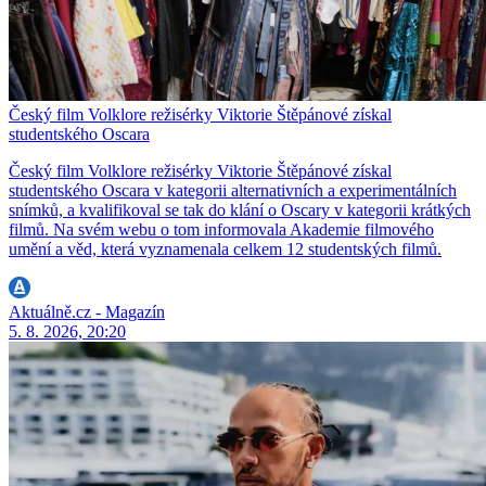
Český film Volklore režisérky Viktorie Štěpánové získal
studentského Oscara
Český film Volklore režisérky Viktorie Štěpánové získal
studentského Oscara v kategorii alternativních a experimentálních
snímků, a kvalifikoval se tak do klání o Oscary v kategorii krátkých
filmů. Na svém webu o tom informovala Akademie filmového
umění a věd, která vyznamenala celkem 12 studentských filmů.
Aktuálně.cz - Magazín
5. 8. 2026, 20:20