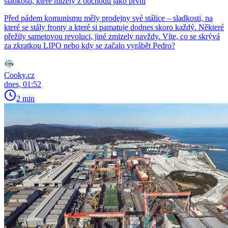
sladkosti, které mizely z obchodů jako první
Před pádem komunismu měly prodejny své stálice – sladkosti, na
které se stály fronty a které si pamatuje dodnes skoro každý. Některé
přežily sametovou revoluci, jiné zmizely navždy. Víte, co se skrývá
za zkratkou LIPO nebo kdy se začalo vyrábět Pedro?
Cooky.cz
dnes, 01:52
2 min