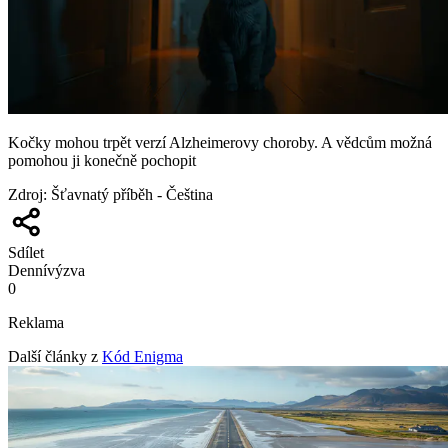
Kočky mohou trpět verzí Alzheimerovy choroby. A vědcům možná
pomohou ji konečně pochopit
Zdroj
:
Šťavnatý příběh - Čeština
Sdílet
Denní
výzva
0
Reklama
Další články z
Kód Enigma