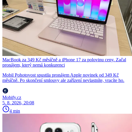
MacBook za 349 Kč měsíčně a iPhone 17 za polovinu ceny. Začal
pronájem, který nemá konkurenci
Mobil Pohotovost spustila pronájem Apple novinek od 349 Kč
měsíčně. Po skončení smlouvy ale zařízení nevlastníte, vracíte ho.
Mobify.cz
5. 8. 2026, 20:08
4 min