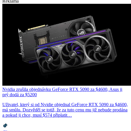
Reklama
Nvidia zrušila objednávku GeForce RTX 5090 za $4600, Asus ji
prý dodá za $5200
Uživatel, který si od Nvidie objednal GeForce RTX 5090 za $4600,
má smůlu. Dozvěděl se totiž, že za tuto cenu mu již nebude prodána
a pokud ji chce, musí $574 připlatit…