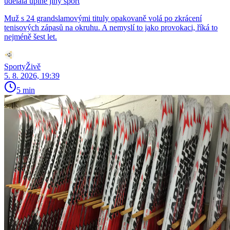
udělala úplně jiný sport
Muž s 24 grandslamovými tituly opakovaně volá po zkrácení
tenisových zápasů na okruhu. A nemyslí to jako provokaci, říká to
nejméně šest let.
SportyŽivě
5. 8. 2026, 19:39
5 min