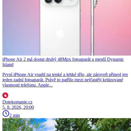
iPhone Air 2 má dostat druhý 48Mpx fotoaparát a menší Dynamic
Island
První iPhone Air vsadil na tenké a lehké tělo, ale zároveň přinesl jen
jeden zadní fotoaparát. Právě to patřilo mezi nejčastěji kritizované
vlastnosti telefonu. Apple...
Dotekomanie.cz
5. 8. 2026, 20:00
2 min