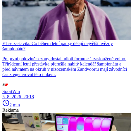
F1 se zastavila. Co během letní pauzy dělají největší hvězdy
šampionátu?
Po první polovině sezony dostali piloti formule 1 zasloužené volno.
Třítýdenní letní přestávka přerušila nabitý kalendář šampionátu a
před návratem na okruh v nizozemském Zandvoortu mají závodníci
čas zregenerovat tělo i hlavu.
SportWin
5. 8. 2026, 20:18
2 min
Reklama