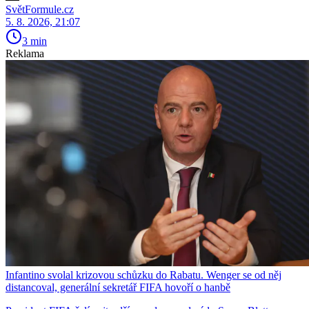
SvětFormule.cz
5. 8. 2026, 21:07
3 min
Reklama
Infantino svolal krizovou schůzku do Rabatu. Wenger se od něj
distancoval, generální sekretář FIFA hovoří o hanbě