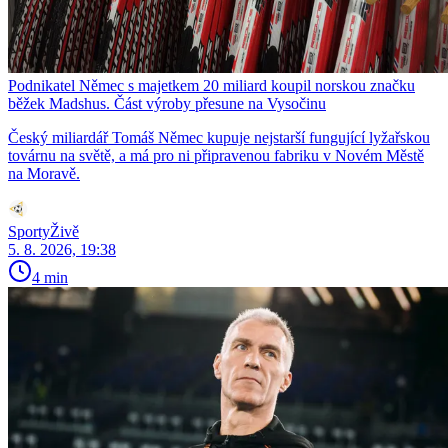
Podnikatel Němec s majetkem 20 miliard koupil norskou značku
běžek Madshus. Část výroby přesune na Vysočinu
Český miliardář Tomáš Němec kupuje nejstarší fungující lyžařskou
továrnu na světě, a má pro ni připravenou fabriku v Novém Městě
na Moravě.
SportyŽivě
5. 8. 2026, 19:38
4 min