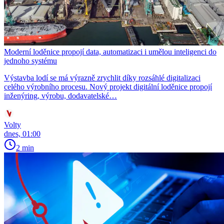
Moderní loděnice propojí data, automatizaci i umělou inteligenci do
jednoho systému
Výstavba lodí se má výrazně zrychlit díky rozsáhlé digitalizaci
celého výrobního procesu. Nový projekt digitální loděnice propojí
inženýring, výrobu, dodavatelské…
Volty
dnes, 01:00
2 min