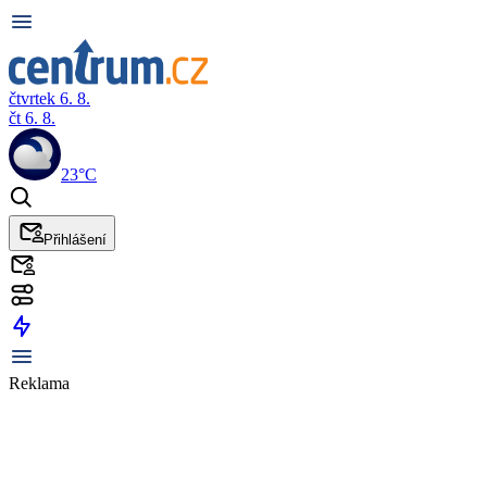
čtvrtek 6. 8.
čt 6. 8.
23°C
Přihlášení
Reklama