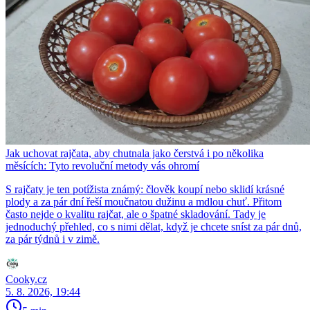
Jak uchovat rajčata, aby chutnala jako čerstvá i po několika
měsících: Tyto revoluční metody vás ohromí
S rajčaty je ten potížista známý: člověk koupí nebo sklidí krásné
plody a za pár dní řeší moučnatou dužinu a mdlou chuť. Přitom
často nejde o kvalitu rajčat, ale o špatné skladování. Tady je
jednoduchý přehled, co s nimi dělat, když je chcete sníst za pár dnů,
za pár týdnů i v zimě.
Cooky.cz
5. 8. 2026, 19:44