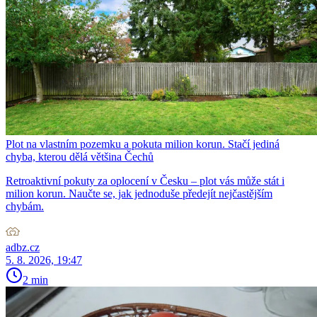
Plot na vlastním pozemku a pokuta milion korun. Stačí jediná
chyba, kterou dělá většina Čechů
Retroaktivní pokuty za oplocení v Česku – plot vás může stát i
milion korun. Naučte se, jak jednoduše předejít nejčastějším
chybám.
adbz.cz
5. 8. 2026, 19:47
2 min