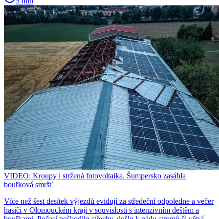
5 min
VIDEO: Kroupy i stržená fotovoltaika. Šumpersko zasáhla
bouřková smršť
Více než šest desítek výjezdů evidují za středeční odpoledne a večer
hasiči v Olomouckém kraji v souvislosti s intenzivním deštěm a
bouřkami. Počasí poškodilo střechy, došlo k pádu stromů či větví.