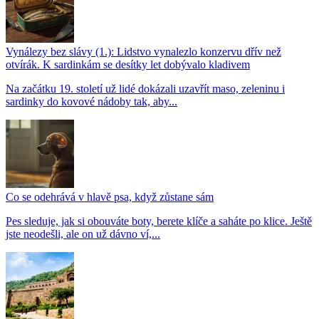
Vynálezy bez slávy (1.): Lidstvo vynalezlo konzervu dřív než
otvírák. K sardinkám se desítky let dobývalo kladivem
Na začátku 19. století už lidé dokázali uzavřít maso, zeleninu i
sardinky do kovové nádoby tak, aby...
Co se odehrává v hlavě psa, když zůstane sám
Pes sleduje, jak si obouváte boty, berete klíče a saháte po klice. Ještě
jste neodešli, ale on už dávno ví,...