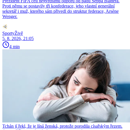
Prezident FIFA čelí nejtvrdšímu odporu od pádu Seppa Blattera.
Proti němu se postavily tři konfederace, jeho vlastní generální
sekretář i muž, kterého sám přivedl do struktur federace, Arsène
Wenger.
SportyŽivě
5. 8. 2026, 21:05
4 min
Tchán jí řekl, že je líná ženská, protože porodila císařským řezem.