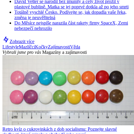
David Vetter se narodil bez imunity a celý život prožil v
plastové bublině. Matka se jej poprvé dotkla až po jeho smrti
Totálně vyschlé Česko. Podívejte se, jak dopadla vaše řeka,
změna je neuvěřitelná
Do Měsíce nejspíše narazila část rakety firmy SpaceX, Zemi
nebezpečí nehrozilo
Zobrazit více
Lifestyle
Mazlíčci
Kočky
Zajímavosti
Věda
Vybrali jsme pro vás
Magazíny a zajímavosti
Retro kvíz o cukrovinkách z dob socialismu: Poznejte slavné