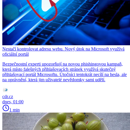
Nestačí kontrolovat adresu webu. Nový útok na Microsoft využívá
oficiální portál
Bezpečnostní experti upozorňují na novou phishingovou kampaň,
která místo falešných přihlašovacích stránek využívá skutečný
přihlašovací portál Microsoftu. Útočníci tentokrát necílí na hesla, ale
na oprávnění, která jim uživatelé nevědomky sami udělí.
cdr.cz
dnes, 01:00
1 min