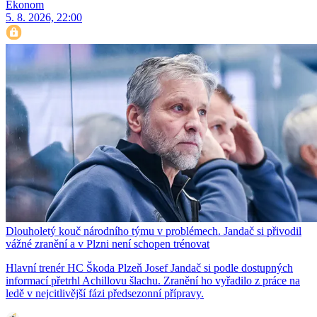
Ekonom
5. 8. 2026, 22:00
Dlouholetý kouč národního týmu v problémech. Jandač si přivodil
vážné zranění a v Plzni není schopen trénovat
Hlavní trenér HC Škoda Plzeň Josef Jandač si podle dostupných
informací přetrhl Achillovu šlachu. Zranění ho vyřadilo z práce na
ledě v nejcitlivější fázi předsezonní přípravy.