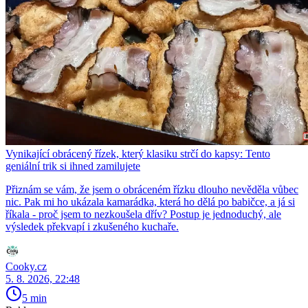
Vynikající obrácený řízek, který klasiku strčí do kapsy: Tento
geniální trik si ihned zamilujete
Přiznám se vám, že jsem o obráceném řízku dlouho nevěděla vůbec
nic. Pak mi ho ukázala kamarádka, která ho dělá po babičce, a já si
říkala - proč jsem to nezkoušela dřív? Postup je jednoduchý, ale
výsledek překvapí i zkušeného kuchaře.
Cooky.cz
5. 8. 2026, 22:48
5 min