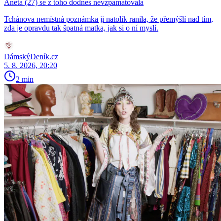
Aneta (27) se z toho dodnes nevzpamatovala
Tchánova nemístná poznámka ji natolik ranila, že přemýšlí nad tím,
zda je opravdu tak špatná matka, jak si o ní myslí.
DámskýDeník.cz
5. 8. 2026, 20:20
2 min