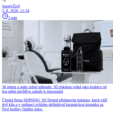
SportyŽivě
5. 8. 2026, 21:34
3 min
30 minut a máte zubní náhradu: 3D tiskárna velká jako krabice od
bot mění návštěvu zubaře k nepoznání
Čínská firma SHINING 3D Dental představila tiskárnu, která váží
dvě kila a v ordinaci zvládne definitivní keramickou korunku za
čtvrt hodiny čistého tisku.