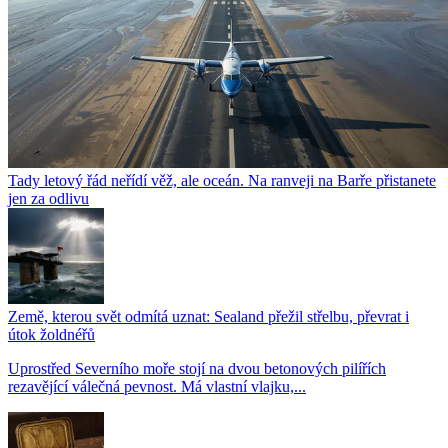
Tady letový řád neřídí věž, ale oceán. Na ranveji na Barře přistanete
jen za odlivu
Země, kterou svět odmítá uznat: Sealand přežil střelbu, převrat i
útok žoldnéřů
Uprostřed Severního moře stojí na dvou betonových pilířích
rezavějící válečná pevnost. Má vlastní vlajku,...