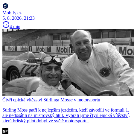
Mobify.cz
5. 8. 2026, 21:23
4 min
Čtyři epická vítězství Stirlinga Mosse v motorsportu
Stirling Moss patří k nejlepším jezdcům, kteří závodili ve formuli 1,
ale nedosáhli na mistrovský titul. Vybrali jsme čtyři epická vítězství,
která britský pilot dobyl ve světě motorsportu.