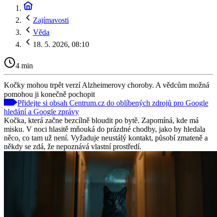
Zajímavosti
Věda
18. 5. 2026, 08:10
4 min
Kočky mohou trpět verzí Alzheimerovy choroby. A vědcům možná
pomohou ji konečně pochopit
Přidejte si obsah Centrum.cz do oblíbených zdrojů pro Google
hledání a Google zprávy
Kočka, která začne bezcílně bloudit po bytě. Zapomíná, kde má
misku. V noci hlasitě mňouká do prázdné chodby, jako by hledala
něco, co tam už není. Vyžaduje neustálý kontakt, působí zmateně a
někdy se zdá, že nepoznává vlastní prostředí.