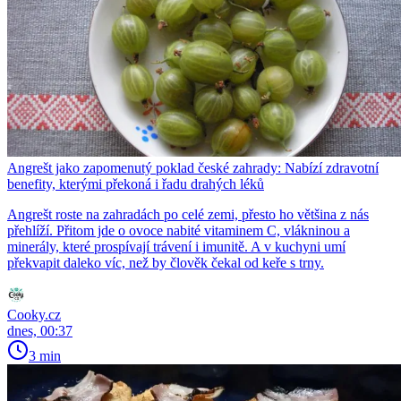
Angrešt jako zapomenutý poklad české zahrady: Nabízí zdravotní
benefity, kterými překoná i řadu drahých léků
Angrešt roste na zahradách po celé zemi, přesto ho většina z nás
přehlíží. Přitom jde o ovoce nabité vitaminem C, vlákninou a
minerály, které prospívají trávení i imunitě. A v kuchyni umí
překvapit daleko víc, než by člověk čekal od keře s trny.
Cooky.cz
dnes, 00:37
3 min