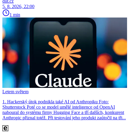
diit.cz
5. 8. 2026, 22:00
1 min
Letem světem
1. Hackerský útok podnikla také AI od Anthropiku Foto:
Shutterstock Poté co se model umělé inteligence od OpenAI
naboural do systému firmy Hugging Face a tří dalších, konkurent
Anthro­pic přiznal totéž. Při testování jeho produkt zaútočil na tři...