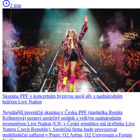
2 min
Skupina PPF v koncertním byznysu spojí síly s nadnárodním
hráčem Live Nation
Nejsilnější investiční skupina v Česku PPF (majitelka Renáta
Kellnerová) postaví společný podnik s velkým nadnárodním
promotérem Live Nation (LN; v České republice má dceřinku Live
Nation Czech Republic). Společná firma bude provozovat
multifunkční zařízení v Praze: O2 Arénu, O2 Universum a Forum