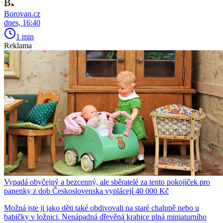
Borovan.cz
dnes, 16:40
1 min
Reklama
Vypadá obyčejný a bezcenný, ale sběratelé za tento pokojíček pro
panenky z dob Československa vyplácejí 40 000 Kč
Možná jste ji jako děti také obdivovali na staré chalupě nebo u
babičky v ložnici. Nenápadná dřevěná krabice plná miniaturního