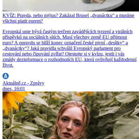
KVÍZ: Pravda, nebo mýtus? Zakázal Brusel „dvanáctku“ a musíme
všichni platit eurem?
Evropská unie bývá častým terčem zavádějících tvrzení a virálních
příspěvků na sociálních sítích. Musí všechny země EU přijmout
euro? A opravdu se blíží konec označení české pivní „desítky“ a
„dvanáctky“? Jaká pravidla schválil Evropský parlament pro
cestování nebo čipování zvířat? Otestujte si v kvízu, jestli i vás
zmátly dezinformace o rozhodnutích EU, která ovlivňují každodenní
život.
Aktuálně.cz - Zprávy
dnes, 16:01