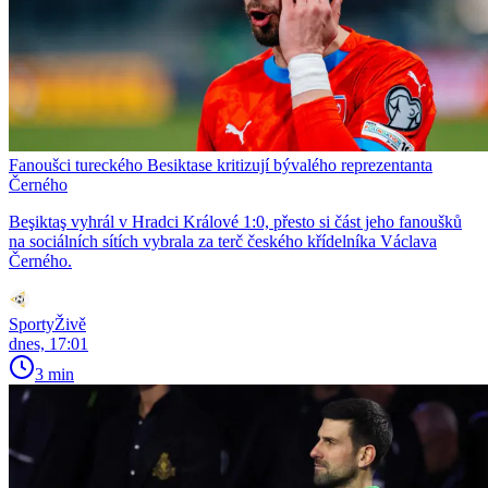
Fanoušci tureckého Besiktase kritizují bývalého reprezentanta
Černého
Beşiktaş vyhrál v Hradci Králové 1:0, přesto si část jeho fanoušků
na sociálních sítích vybrala za terč českého křídelníka Václava
Černého.
SportyŽivě
dnes, 17:01
3 min