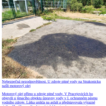
Nebezpečná nezodpovědnost. U zdroje pitné vody na Strakonicku
našli motorový olej
Motorový olej přímo u zdroje pitné vody. V Pracejovicích ho
objevili u jímacího objektu úpravny vody v I. ochranném pásmu
vodního zdroje. Látka unikla na asfalt a představovala výrazné