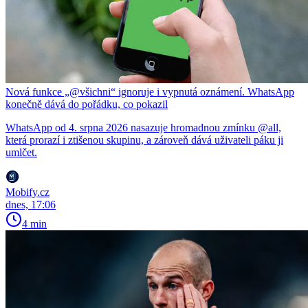
Nová funkce „@všichni“ ignoruje i vypnutá oznámení. WhatsApp
konečně dává do pořádku, co pokazil
WhatsApp od 4. srpna 2026 nasazuje hromadnou zmínku @all,
která prorazí i ztišenou skupinu, a zároveň dává uživateli páku ji
umlčet.
Mobify.cz
dnes, 17:06
4 min