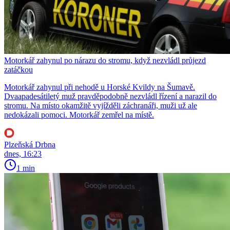
Motorkář zahynul po nárazu do stromu, když nezvládl průjezd
zatáčkou
Motorkář zahynul při nehodě u Horské Kvildy na Šumavě.
Dvaapadesátiletý muž pravděpodobně nezvládl řízení a narazil do
stromu. Na místo okamžitě vyjížděli záchranáři, muži už ale
nedokázali pomoci. Motorkář zemřel na místě.
Plzeňská Drbna
dnes, 16:23
1 min