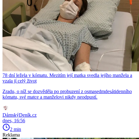
78 dní ležela v kómatu. Mezitím její matka svedla jejího manžela a
vzala jí celý život
Zradu, o níž se dozvěděla po probuzení z osmasedmdesátidenního
kómatu, své matce a manželovi nikdy neodpustí.
DámskýDeník.cz
dnes, 16:56
2 min
Reklama