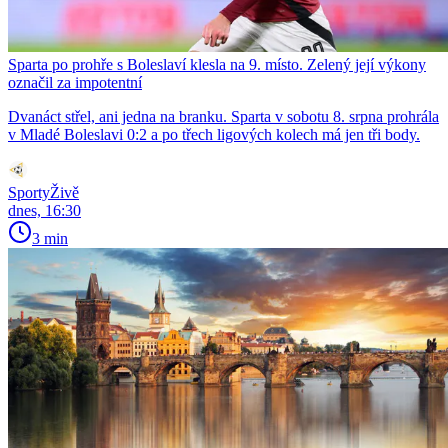
Sparta po prohře s Boleslaví klesla na 9. místo. Zelený její výkony
označil za impotentní
Dvanáct střel, ani jedna na branku. Sparta v sobotu 8. srpna prohrála
v Mladé Boleslavi 0:2 a po třech ligových kolech má jen tři body.
SportyŽivě
dnes, 16:30
3 min