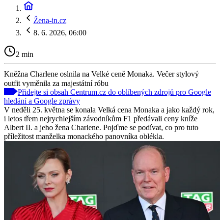
Žena-in.cz
8. 6. 2026, 06:00
2 min
Kněžna Charlene oslnila na Velké ceně Monaka. Večer stylový
outfit vyměnila za majestátní róbu
Přidejte si obsah Centrum.cz do oblíbených zdrojů pro Google
hledání a Google zprávy
V neděli 25. května se konala Velká cena Monaka a jako každý rok,
i letos třem nejrychlejším závodníkům F1 předávali ceny kníže
Albert II. a jeho žena Charlene. Pojďme se podívat, co pro tuto
příležitost manželka monackého panovníka oblékla.