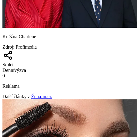
Kněžna Charlene
Zdroj
:
Profimedia
Sdílet
Denní
výzva
0
Reklama
Další články z
Žena-in.cz