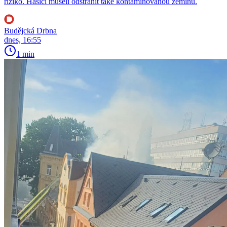
riziko. Hasiči museli odstranit také kontaminovanou zeminu.
Budějcká Drbna
dnes, 16:55
1 min