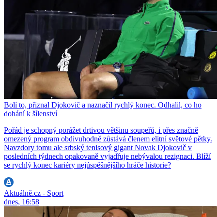
Bolí to, přiznal Djokovič a naznačil rychlý konec. Odhalil, co ho
dohání k šílenství
Pořád je schopný porážet drtivou většinu soupeřů, i přes značně
omezený program obdivuhodně zůstává členem elitní světové pětky.
Navzdory tomu ale srbský tenisový gigant Novak Djokovič v
posledních týdnech opakovaně vyjadřuje nebývalou rezignaci. Blíží
se rychlý konec kariéry nejúspěšnějšího hráče historie?
Aktuálně.cz - Sport
dnes, 16:58