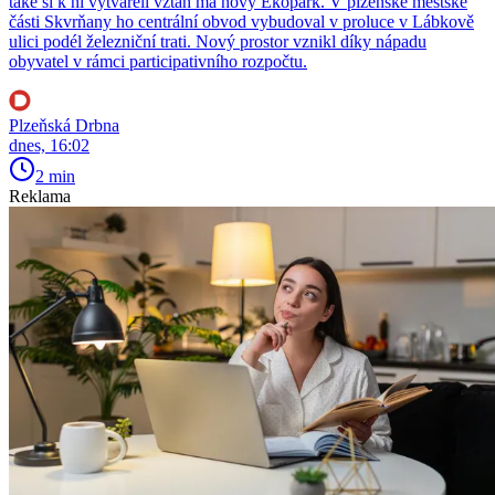
také si k ní vytvářeli vztah má nový Ekopark. V plzeňské městské
části Skvrňany ho centrální obvod vybudoval v proluce v Lábkově
ulici podél železniční trati. Nový prostor vznikl díky nápadu
obyvatel v rámci participativního rozpočtu.
Plzeňská Drbna
dnes, 16:02
2 min
Reklama