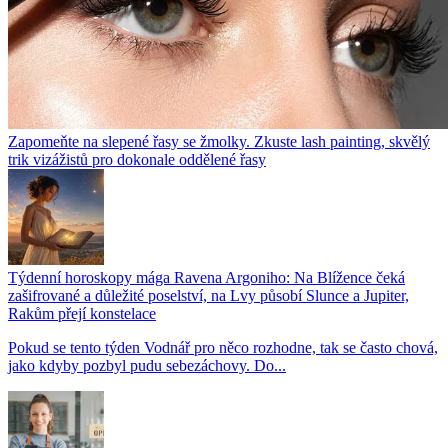
Zapomeňte na slepené řasy se žmolky. Zkuste lash painting, skvělý
trik vizážistů pro dokonale oddělené řasy
Týdenní horoskopy mága Ravena Argoniho: Na Blížence čeká
zašifrované a důležité poselství, na Lvy působí Slunce a Jupiter,
Rakům přejí konstelace
Pokud se tento týden Vodnář pro něco rozhodne, tak se často chová,
jako kdyby pozbyl pudu sebezáchovy. Do...