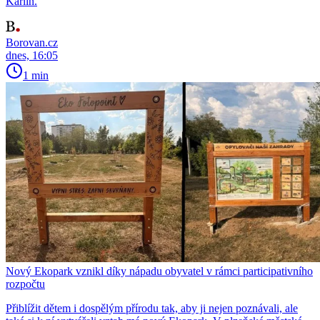
Karlín.
Borovan.cz
dnes, 16:05
1 min
Nový Ekopark vznikl díky nápadu obyvatel v rámci participativního
rozpočtu
Přiblížit dětem i dospělým přírodu tak, aby ji nejen poznávali, ale