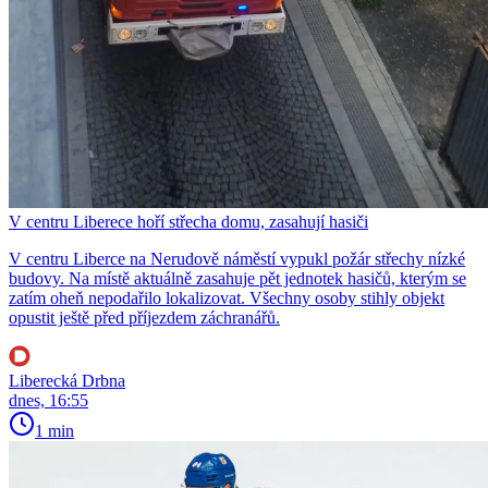
V centru Liberece hoří střecha domu, zasahují hasiči
V centru Liberce na Nerudově náměstí vypukl požár střechy nízké
budovy. Na místě aktuálně zasahuje pět jednotek hasičů, kterým se
zatím oheň nepodařilo lokalizovat. Všechny osoby stihly objekt
opustit ještě před příjezdem záchranářů.
Liberecká Drbna
dnes, 16:55
1 min