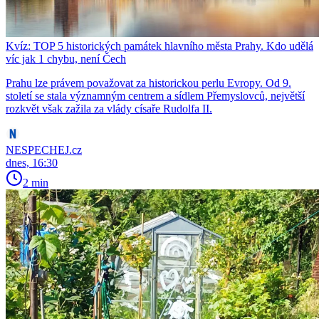
Kvíz: TOP 5 historických památek hlavního města Prahy. Kdo udělá
víc jak 1 chybu, není Čech
Prahu lze právem považovat za historickou perlu Evropy. Od 9.
století se stala významným centrem a sídlem Přemyslovců, největší
rozkvět však zažila za vlády císaře Rudolfa II.
NESPECHEJ.cz
dnes, 16:30
2 min