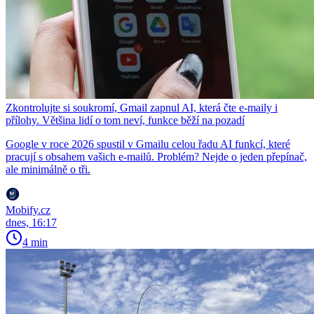
Zkontrolujte si soukromí, Gmail zapnul AI, která čte e-maily i
přílohy. Většina lidí o tom neví, funkce běží na pozadí
Google v roce 2026 spustil v Gmailu celou řadu AI funkcí, které
pracují s obsahem vašich e-mailů. Problém? Nejde o jeden přepínač,
ale minimálně o tři.
Mobify.cz
dnes, 16:17
4 min