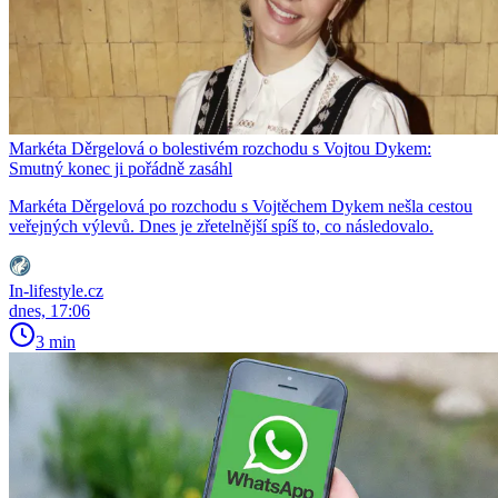
Markéta Děrgelová o bolestivém rozchodu s Vojtou Dykem:
Smutný konec ji pořádně zasáhl
Markéta Děrgelová po rozchodu s Vojtěchem Dykem nešla cestou
veřejných výlevů. Dnes je zřetelnější spíš to, co následovalo.
In-lifestyle.cz
dnes, 17:06
3 min