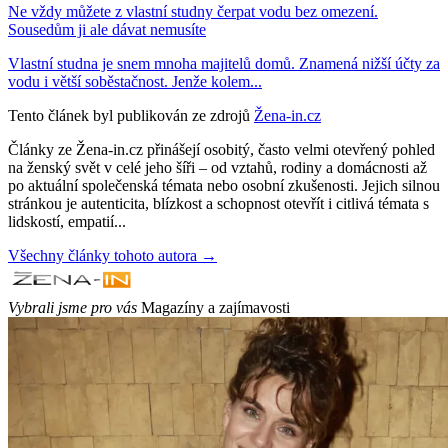
Ne vždy můžete z vlastní studny čerpat vodu bez omezení.
Sousedům ji ale dávat nemusíte
Vlastní studna je snem mnoha majitelů domů. Znamená nižší účty za
vodu i větší soběstačnost. Jenže kolem...
Tento článek byl publikován ze zdrojů
Žena-in.cz
Články ze Žena-in.cz přinášejí osobitý, často velmi otevřený pohled
na ženský svět v celé jeho šíři – od vztahů, rodiny a domácnosti až
po aktuální společenská témata nebo osobní zkušenosti. Jejich silnou
stránkou je autenticita, blízkost a schopnost otevřít i citlivá témata s
lidskostí, empatií...
Všechny články tohoto autora →
Vybrali jsme pro vás
Magazíny a zajímavosti