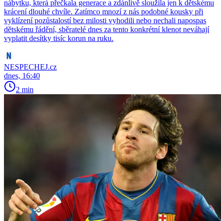
nábytku, která přečkala generace a zdánlivě sloužila jen k dětskému
krácení dlouhé chvíle. Zatímco mnozí z nás podobné kousky při
vyklízení pozůstalostí bez milosti vyhodili nebo nechali napospas
dětskému řádění, sběratelé dnes za tento konkrétní klenot neváhají
vyplatit desítky tisíc korun na ruku.
NESPECHEJ.cz
dnes, 16:40
2 min