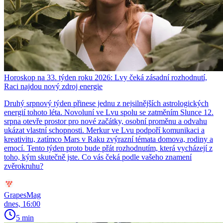
Horoskop na 33. týden roku 2026: Lvy čeká zásadní rozhodnutí,
Raci najdou nový zdroj energie
Druhý srpnový týden přinese jednu z nejsilnějších astrologických
energií tohoto léta. Novoluní ve Lvu spolu se zatměním Slunce 12.
srpna otevře prostor pro nové začátky, osobní proměnu a odvahu
ukázat vlastní schopnosti. Merkur ve Lvu podpoří komunikaci a
kreativitu, zatímco Mars v Raku zvýrazní témata domova, rodiny a
emocí. Tento týden proto bude přát rozhodnutím, která vycházejí z
toho, kým skutečně jste. Co vás čeká podle vašeho znamení
zvěrokruhu?
GrapesMag
dnes, 16:00
5 min