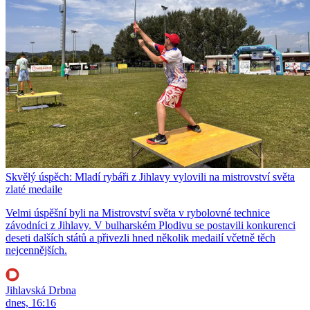
Skvělý úspěch: Mladí rybáři z Jihlavy vylovili na mistrovství světa
zlaté medaile
Velmi úspěšní byli na Mistrovství světa v rybolovné technice
závodníci z Jihlavy. V bulharském Plodivu se postavili konkurenci
deseti dalších států a přivezli hned několik medailí včetně těch
nejcennějších.
Jihlavská Drbna
dnes, 16:16