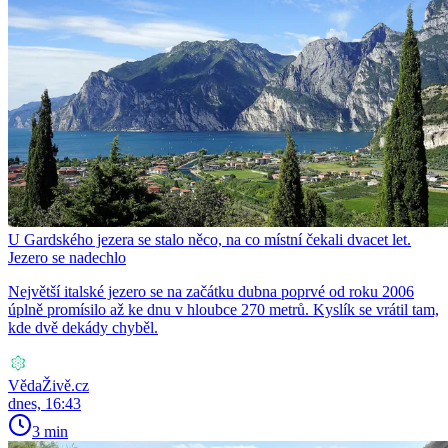
U Gardského jezera se stalo něco, na co místní čekali dvacet let.
Jezero se nadechlo
Největší italské jezero se na začátku dubna poprvé od roku 2006
úplně promísilo až ke dnu v hloubce 270 metrů. Kyslík se vrátil tam,
kde dvě dekády chyběl.
VědaŽivě.cz
dnes, 16:43
3 min