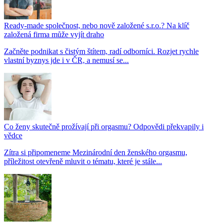
Ready-made společnost, nebo nově založené s.r.o.? Na klíč
založená firma může vyjít draho
Začněte podnikat s čistým štítem, radí odborníci. Rozjet rychle
vlastní byznys jde i v ČR, a nemusí se...
Co ženy skutečně prožívají při orgasmu? Odpovědi překvapily i
vědce
Zítra si připomeneme Mezinárodní den ženského orgasmu,
příležitost otevřeně mluvit o tématu, které je stále...