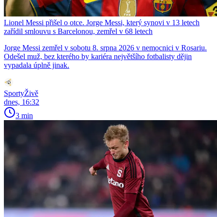
Lionel Messi přišel o otce. Jorge Messi, který synovi v 13 letech
zařídil smlouvu s Barcelonou, zemřel v 68 letech
Jorge Messi zemřel v sobotu 8. srpna 2026 v nemocnici v Rosariu.
Odešel muž, bez kterého by kariéra největšího fotbalisty dějin
vypadala úplně jinak.
SportyŽivě
dnes, 16:32
3 min