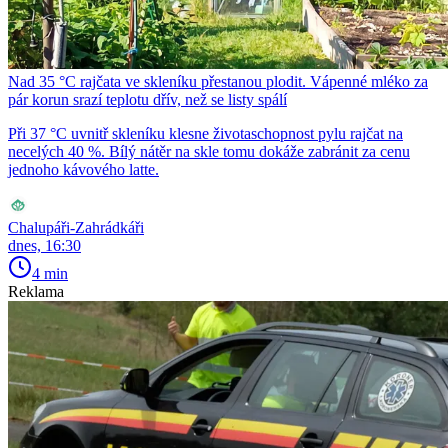
Nad 35 °C rajčata ve skleníku přestanou plodit. Vápenné mléko za
pár korun srazí teplotu dřív, než se listy spálí
Při 37 °C uvnitř skleníku klesne životaschopnost pylu rajčat na
necelých 40 %. Bílý nátěr na skle tomu dokáže zabránit za cenu
jednoho kávového latte.
Chalupáři-Zahrádkáři
dnes, 16:30
4 min
Reklama