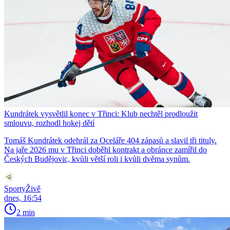
Kundrátek vysvětlil konec v Třinci: Klub nechtěl prodloužit
smlouvu, rozhodl hokej dětí
Tomáš Kundrátek odehrál za Oceláře 404 zápasů a slavil tři tituly.
Na jaře 2026 mu v Třinci doběhl kontrakt a obránce zamířil do
Českých Budějovic, kvůli větší roli i kvůli dvěma synům.
SportyŽivě
dnes, 16:54
2 min