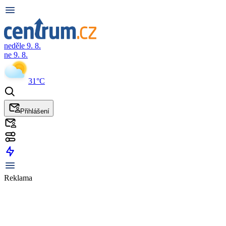
neděle 9. 8.
ne 9. 8.
31°C
Přihlášení
Reklama