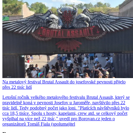
Na metalový festival Brutal Assault do josefovské pevnosti přijelo
přes 22 tisíc lidí
Letošní ročník velkého metalového festivalu Brutal Assault, který se
pravidelně koná v pevnosti Josefov u Jaroměře, navštívilo přes 22
tisíc lidí. Tedy podobný počet jako loni. "Platících návštěvníků bylo
cca 18,5 tisíce. Spolu s hosty, kapelami, crew atd. se celkový počet
vyšplhal na více než 22 tisíc," uvedl pro Borovan.cz jeden o
organizátorů Tomáš Fiala (spolumajitel