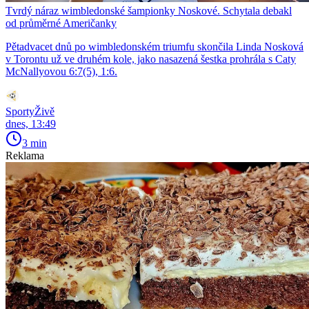
Tvrdý náraz wimbledonské šampionky Noskové. Schytala debakl
od průměrné Američanky
Pětadvacet dnů po wimbledonském triumfu skončila Linda Nosková
v Torontu už ve druhém kole, jako nasazená šestka prohrála s Caty
McNallyovou 6:7(5), 1:6.
SportyŽivě
dnes, 13:49
3 min
Reklama