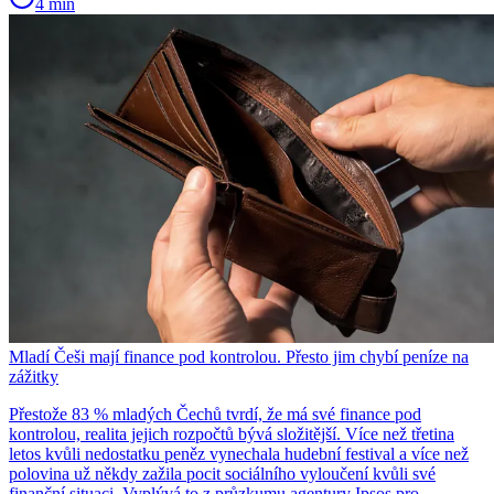
4 min
Mladí Češi mají finance pod kontrolou. Přesto jim chybí peníze na
zážitky
Přestože 83 % mladých Čechů tvrdí, že má své finance pod
kontrolou, realita jejich rozpočtů bývá složitější. Více než třetina
letos kvůli nedostatku peněz vynechala hudební festival a více než
polovina už někdy zažila pocit sociálního vyloučení kvůli své
finanční situaci. Vyplývá to z průzkumu agentury Ipsos pro