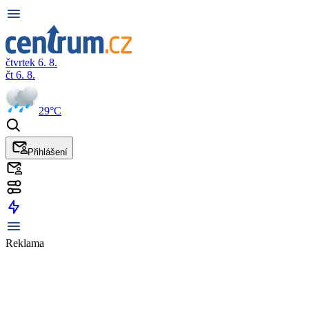
čtvrtek 6. 8.
čt 6. 8.
29°C
Přihlášení
Reklama