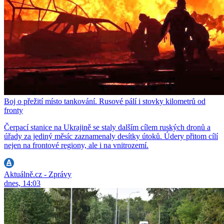
Boj o přežití místo tankování. Rusové pálí i stovky kilometrů od
fronty
Čerpací stanice na Ukrajině se staly dalším cílem ruských dronů a
úřady za jediný měsíc zaznamenaly desítky útoků. Údery přitom cílí
nejen na frontové regiony, ale i na vnitrozemí.
Aktuálně.cz - Zprávy
dnes, 14:03