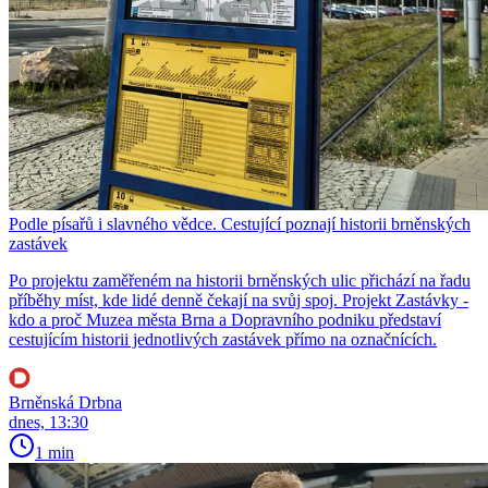
Podle písařů i slavného vědce. Cestující poznají historii brněnských
zastávek
Po projektu zaměřeném na historii brněnských ulic přichází na řadu
příběhy míst, kde lidé denně čekají na svůj spoj. Projekt Zastávky -
kdo a proč Muzea města Brna a Dopravního podniku představí
cestujícím historii jednotlivých zastávek přímo na označnících.
Brněnská Drbna
dnes, 13:30
1 min