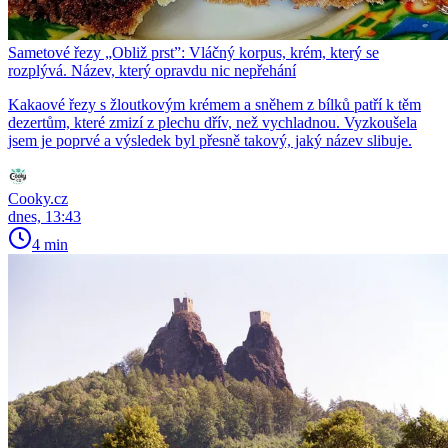
Sametové řezy „Obliž prst”: Vláčný korpus, krém, který se
rozplývá. Název, který opravdu nic nepřehání
Kakaové řezy s žloutkovým krémem a sněhem z bílků patří k těm
dezertům, které zmizí z plechu dřív, než vychladnou. Vyzkoušela
jsem je poprvé a výsledek byl přesně takový, jaký název slibuje.
Cooky.cz
dnes, 13:43
4 min