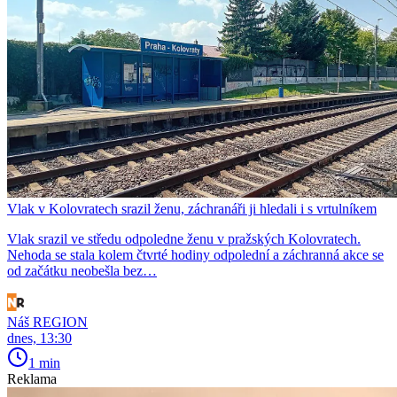
Vlak v Kolovratech srazil ženu, záchranáři ji hledali i s vrtulníkem
Vlak srazil ve středu odpoledne ženu v pražských Kolovratech.
Nehoda se stala kolem čtvrté hodiny odpolední a záchranná akce se
od začátku neobešla bez…
Náš REGION
dnes, 13:30
1 min
Reklama