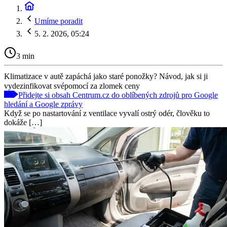
Umíme poradit
5. 2. 2026, 05:24
3 min
Klimatizace v autě zapáchá jako staré ponožky? Návod, jak si ji
vydezinfikovat svépomocí za zlomek ceny
Přidejte si obsah Centrum.cz do oblíbených zdrojů pro Google
hledání a Google zprávy
Když se po nastartování z ventilace vyvalí ostrý odér, člověku to
dokáže […]