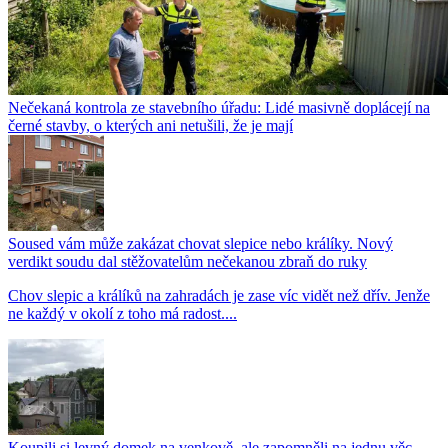
Nečekaná kontrola ze stavebního úřadu: Lidé masivně doplácejí na
černé stavby, o kterých ani netušili, že je mají
Soused vám může zakázat chovat slepice nebo králíky. Nový
verdikt soudu dal stěžovatelům nečekanou zbraň do ruky
Chov slepic a králíků na zahradách je zase víc vidět než dřív. Jenže
ne každý v okolí z toho má radost....
Koupili si levný domek na venkově, ale zapomněli na jednu věc.