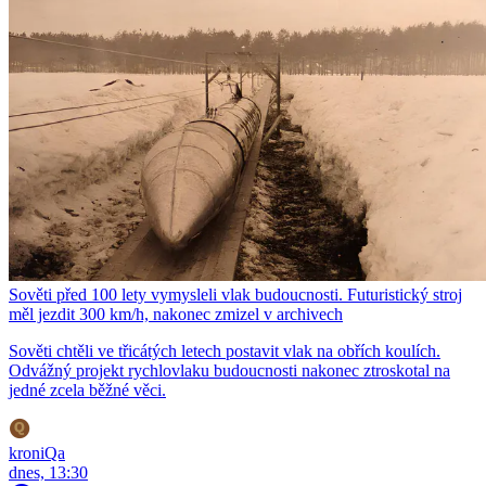
Sověti před 100 lety vymysleli vlak budoucnosti. Futuristický stroj
měl jezdit 300 km/h, nakonec zmizel v archivech
Sověti chtěli ve třicátých letech postavit vlak na obřích koulích.
Odvážný projekt rychlovlaku budoucnosti nakonec ztroskotal na
jedné zcela běžné věci.
kroniQa
dnes, 13:30