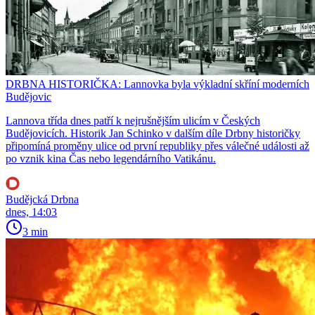
DRBNA HISTORIČKA: Lannovka byla výkladní skříní moderních
Budějovic
Lannova třída dnes patří k nejrušnějším ulicím v Českých
Budějovicích. Historik Jan Schinko v dalším díle Drbny historičky
připomíná proměny ulice od první republiky přes válečné události až
po vznik kina Čas nebo legendárního Vatikánu.
Budějcká Drbna
dnes, 14:03
3 min