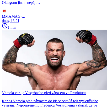
Oktagonu jinam nepůjde.
MMAMAG.cz
dnes, 13:21
1 min
Vémola varuje Vosgröneho před zápasem ve Frankfurtu
Karlos Vémola před návratem do klece odmítá roli vysloužilého
veterána. Neporaženému Frédéricu Vosgrönemu vzkázal, že ve