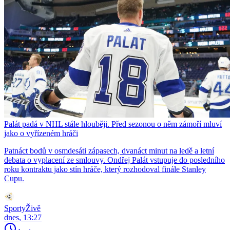
Palát padá v NHL stále hlouběji. Před sezonou o něm zámoří mluví
jako o vyřízeném hráči
Patnáct bodů v osmdesáti zápasech, dvanáct minut na ledě a letní
debata o vyplacení ze smlouvy. Ondřej Palát vstupuje do posledního
roku kontraktu jako stín hráče, který rozhodoval finále Stanley
Cupu.
SportyŽivě
dnes, 13:27