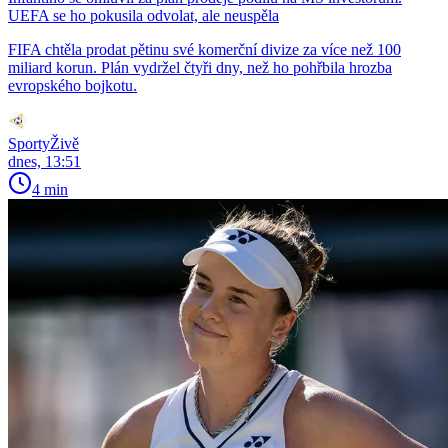
UEFA se ho pokusila odvolat, ale neuspěla
FIFA chtěla prodat pětinu své komerční divize za více než 100
miliard korun. Plán vydržel čtyři dny, než ho pohřbila hrozba
evropského bojkotu.
SportyŽivě
dnes, 13:51
4 min