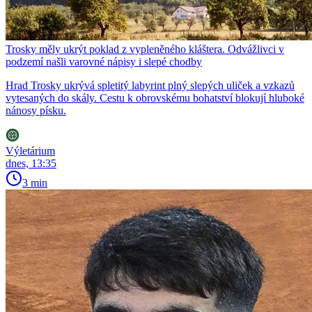
Trosky měly ukrýt poklad z vypleněného kláštera. Odvážlivci v
podzemí našli varovné nápisy i slepé chodby
Hrad Trosky ukrývá spletitý labyrint plný slepých uliček a vzkazů
vytesaných do skály. Cestu k obrovskému bohatství blokují hluboké
nánosy písku.
Výletárium
dnes, 13:35
3 min