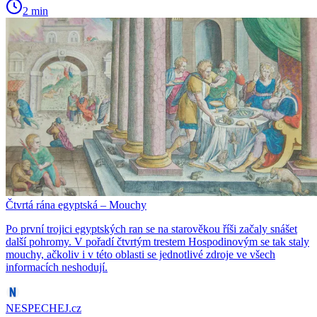
2 min
Čtvrtá rána egyptská – Mouchy
Po první trojici egyptských ran se na starověkou říši začaly snášet
další pohromy. V pořadí čtvrtým trestem Hospodinovým se tak staly
mouchy, ačkoliv i v této oblasti se jednotlivé zdroje ve všech
informacích neshodují.
NESPECHEJ.cz