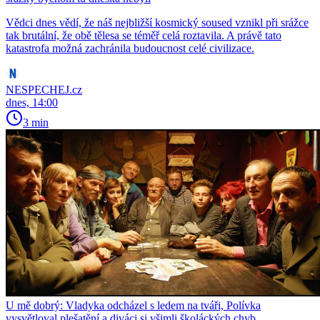
Vědci dnes vědí, že náš nejbližší kosmický soused vznikl při srážce
tak brutální, že obě tělesa se téměř celá roztavila. A právě tato
katastrofa možná zachránila budoucnost celé civilizace.
NESPECHEJ.cz
dnes, 14:00
3 min
U mě dobrý: Vladyka odcházel s ledem na tváři, Polívka
vysvětloval plešatění a diváci si všimli školáckých chyb