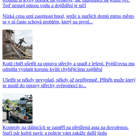
Teď nemají pitnou vodu a dojíždění je ničí
Nízká cena umí zaujmout hned, jenže u starších domů mimo město
se v ní často schová problém, který na první...
Kutil chtěl ušetřit za opravu střechy a spadl z lešení. Pojišťovna mu
odmítla vyplatit korunu kvůli chybějícímu zajištění
Ušetřit se někdy nevyplatí, někdy až nepříjemně. Příběh muže který
se pustil do opravy střechy svépomocí to...
Kontroly na dálnicích se zaměří na přetížená auta na dovolenou.
Stačí pár kufrů navíc a policie vám zakáže další jízdu