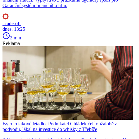
Garanční systém finančního trhu.
Trade-off
dnes, 13:25
2 min
Reklama
Bylo to takové letadlo. Podnikatel Chládek čelí obžalobě z
podvodu, lákal na investice do whisky z Třebíče