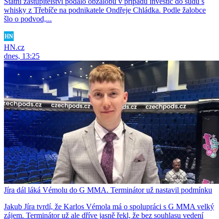
Státní zastupitelství podalo obžalobu v případu investic do sudů s
whisky z Třebíče na podnikatele Ondřeje Chládka. Podle žalobce
šlo o podvod,...
HN.cz
dnes, 13:25
Jíra dál láká Vémolu do G MMA. Terminátor už nastavil podmínku
Jakub Jíra tvrdí, že Karlos Vémola má o spolupráci s G MMA velký
zájem. Terminátor už ale dříve jasně řekl, že bez souhlasu vedení