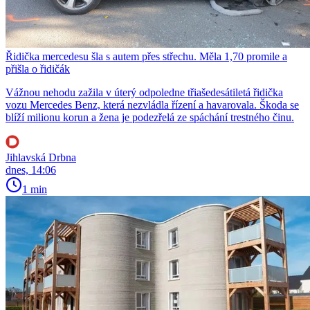
Řidička mercedesu šla s autem přes střechu. Měla 1,70 promile a
přišla o řidičák
Vážnou nehodu zažila v úterý odpoledne třiašedesátiletá řidička
vozu Mercedes Benz, která nezvládla řízení a havarovala. Škoda se
blíží milionu korun a žena je podezřelá ze spáchání trestného činu.
Jihlavská Drbna
dnes, 14:06
1 min