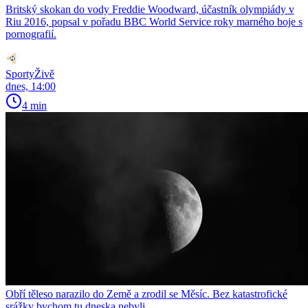
Britský skokan do vody Freddie Woodward, účastník olympiády v
Riu 2016, popsal v pořadu BBC World Service roky marného boje s
pornografií.
SportyŽivě
dnes, 14:00
4 min
Obří těleso narazilo do Země a zrodil se Měsíc. Bez katastrofické
srážky bychom tu dneska nebyli