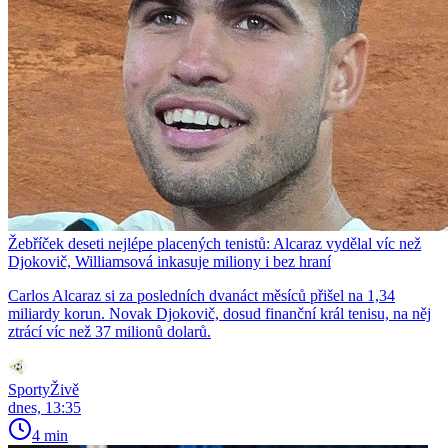
Žebříček deseti nejlépe placených tenistů: Alcaraz vydělal víc než
Djokovič, Williamsová inkasuje miliony i bez hraní
Carlos Alcaraz si za posledních dvanáct měsíců přišel na 1,34
miliardy korun. Novak Djokovič, dosud finanční král tenisu, na něj
ztrácí víc než 37 milionů dolarů.
SportyŽivě
dnes, 13:35
4 min