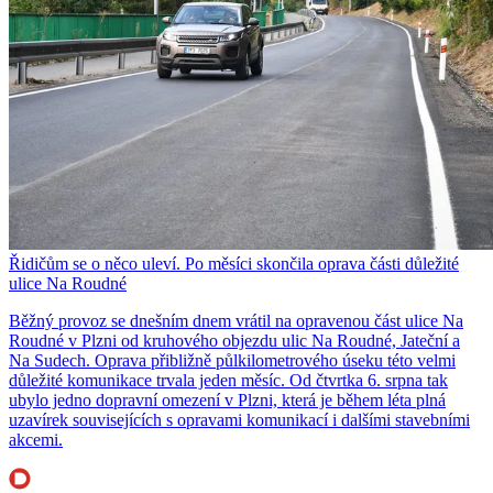
Řidičům se o něco uleví. Po měsíci skončila oprava části důležité
ulice Na Roudné
Běžný provoz se dnešním dnem vrátil na opravenou část ulice Na
Roudné v Plzni od kruhového objezdu ulic Na Roudné, Jateční a
Na Sudech. Oprava přibližně půlkilometrového úseku této velmi
důležité komunikace trvala jeden měsíc. Od čtvrtka 6. srpna tak
ubylo jedno dopravní omezení v Plzni, která je během léta plná
uzavírek souvisejících s opravami komunikací i dalšími stavebními
akcemi.