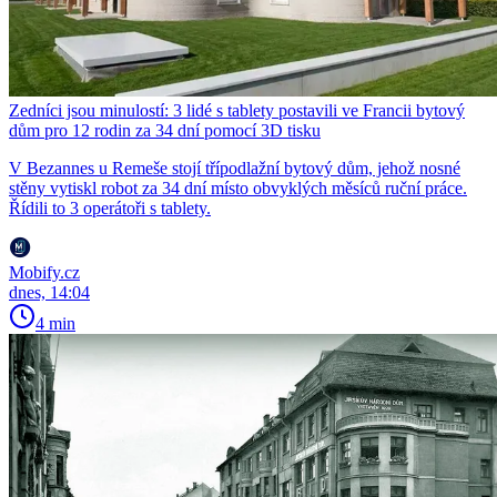
Zedníci jsou minulostí: 3 lidé s tablety postavili ve Francii bytový
dům pro 12 rodin za 34 dní pomocí 3D tisku
V Bezannes u Remeše stojí třípodlažní bytový dům, jehož nosné
stěny vytiskl robot za 34 dní místo obvyklých měsíců ruční práce.
Řídili to 3 operátoři s tablety.
Mobify.cz
dnes, 14:04
4 min