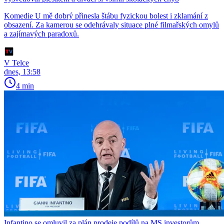
Komedie U mě dobrý přinesla štábu fyzickou bolest i zklamání z
obsazení. Za kamerou se odehrávaly situace plné filmařských omylů
a zajímavých paradoxů.
V Telce
dnes, 13:58
4 min
Infantino se omluvil za plán prodeje podílů na MS investorům.