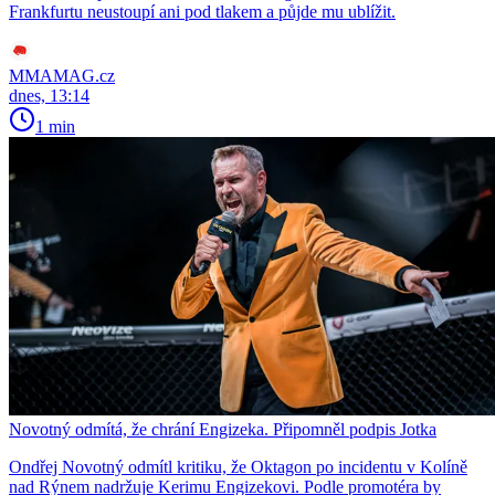
Frankfurtu neustoupí ani pod tlakem a půjde mu ublížit.
MMAMAG.cz
dnes, 13:14
1 min
Novotný odmítá, že chrání Engizeka. Připomněl podpis Jotka
Ondřej Novotný odmítl kritiku, že Oktagon po incidentu v Kolíně
nad Rýnem nadržuje Kerimu Engizekovi. Podle promotéra by