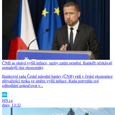
ČNB se obává vyšší inflace, sazby zatím nemění. Bankéři očekávají
pomalejší růst ekonomiky
Bankovní rada České národní banky (ČNB) vidí v české ekonomice
převažující rizika ve směru vyšší inflace. Rada potvrdila své
odhodlání pokračovat v...
HN.cz
dnes, 13:32