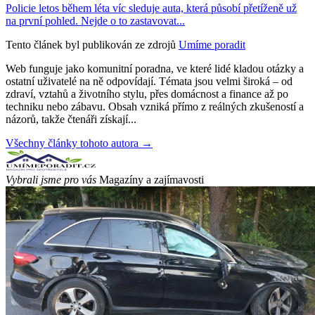
Policie letos během léta víc sleduje auta, která působí přetíženě už
na první pohled. Nejde o to zastavovat...
Tento článek byl publikován ze zdrojů
Umíme poradit
Web funguje jako komunitní poradna, ve které lidé kladou otázky a
ostatní uživatelé na ně odpovídají. Témata jsou velmi široká – od
zdraví, vztahů a životního stylu, přes domácnost a finance až po
techniku nebo zábavu. Obsah vzniká přímo z reálných zkušeností a
názorů, takže čtenáři získají...
Všechny články tohoto autora →
Vybrali jsme pro vás
Magazíny a zajímavosti