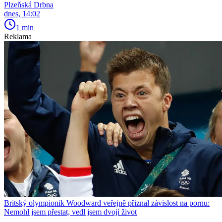
Plzeňská Drbna
dnes, 14:02
1 min
Reklama
Britský olympionik Woodward veřejně přiznal závislost na pornu:
Nemohl jsem přestat, vedl jsem dvojí život