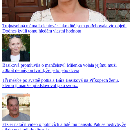
Trojnásobná máma Leichtová: Jako dítě jsem potřebovala víc objetí.
Dodnes kvůli tomu hledám vlastní hodnotu
Basiková promluvila o manželství: Milenka volala jejímu muži
20krát denně, on tvrdil, že je to jeho dcera
Tři měsíce po svatbě potkala Bára Basiková na Příkopech ženu,
kterou jí manžel představoval jako svou...
Etzler natočil video o politicích a lidé mu napsali: Pak se nedivte, že
nikdo nechodí do divadla