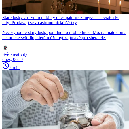
Staré lustry z první republiky dnes patří mezi největší sběratelské
hity: Prodávají se za astronomické částky
Než vyhodíte starý lustr, pořádně ho prohlédněte. Možná máte doma
historické svítidlo, které může být zajímavé pro sběratele.
Světkreativity
dnes, 06:17
2 min