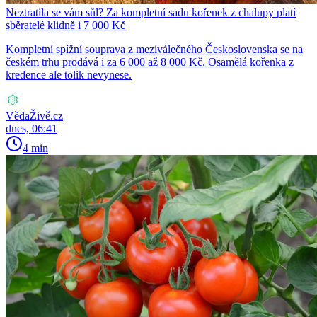
Neztratila se vám sůl? Za kompletní sadu kořenek z chalupy platí
sběratelé klidně i 7 000 Kč
Kompletní spížní souprava z meziválečného Československa se na
českém trhu prodává i za 6 000 až 8 000 Kč. Osamělá kořenka z
kredence ale tolik nevynese.
VědaŽivě.cz
dnes, 06:41
4 min