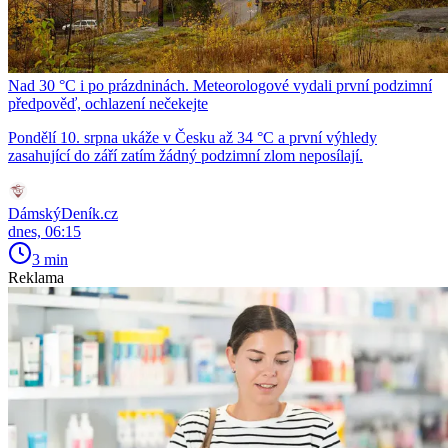
Nad 30 °C i po prázdninách. Meteorologové vydali první podzimní
předpověď, ochlazení nečekejte
Pondělí 10. srpna ukáže v Česku až 34 °C a první výhledy
zasahující do září zatím žádný podzimní zlom neposílají.
DámskýDeník.cz
dnes, 06:15
3 min
Reklama