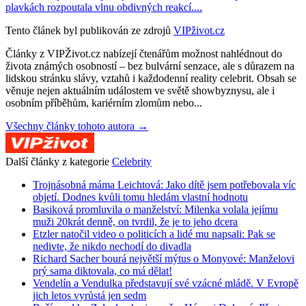
plavkách rozpoutala vlnu obdivných reakcí....
Tento článek byl publikován ze zdrojů
VIPživot.cz
Články z VIPŽivot.cz nabízejí čtenářům možnost nahlédnout do
života známých osobností – bez bulvární senzace, ale s důrazem na
lidskou stránku slávy, vztahů i každodenní reality celebrit. Obsah se
věnuje nejen aktuálním událostem ve světě showbyznysu, ale i
osobním příběhům, kariérním zlomům nebo...
Všechny články tohoto autora →
Další články z kategorie
Celebrity
Trojnásobná máma Leichtová: Jako dítě jsem potřebovala víc
objetí. Dodnes kvůli tomu hledám vlastní hodnotu
Basiková promluvila o manželství: Milenka volala jejímu
muži 20krát denně, on tvrdil, že je to jeho dcera
Etzler natočil video o politicích a lidé mu napsali: Pak se
nedivte, že nikdo nechodí do divadla
Richard Sacher bourá největší mýtus o Monyové: Manželovi
prý sama diktovala, co má dělat!
Vendelín a Vendulka představují své vzácné mládě. V Evropě
jich letos vyrůstá jen sedm