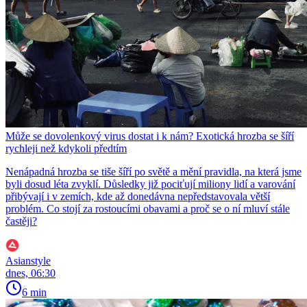
Může se dovolenkový virus dostat i k nám? Exotická hrozba se šíří
rychleji než kdykoli předtím
Nenápadná hrozba se tiše šíří po světě a mění pravidla, na která jsme
byli dosud léta zvyklí. Důsledky již pociťují miliony lidí a varování
přibývají i v zemích, kde až donedávna nepředstavovala větší
problém. Co stojí za rostoucími obavami a proč se o ní mluví stále
častěji?
Asianstyle
dnes, 06:30
6 min