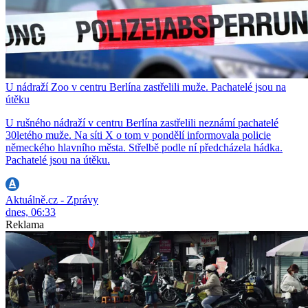
U nádraží Zoo v centru Berlína zastřelili muže. Pachatelé jsou na
útěku
U rušného nádraží v centru Berlína zastřelili neznámí pachatelé
30letého muže. Na síti X o tom v pondělí informovala policie
německého hlavního města. Střelbě podle ní předcházela hádka.
Pachatelé jsou na útěku.
Aktuálně.cz - Zprávy
dnes, 06:33
Reklama