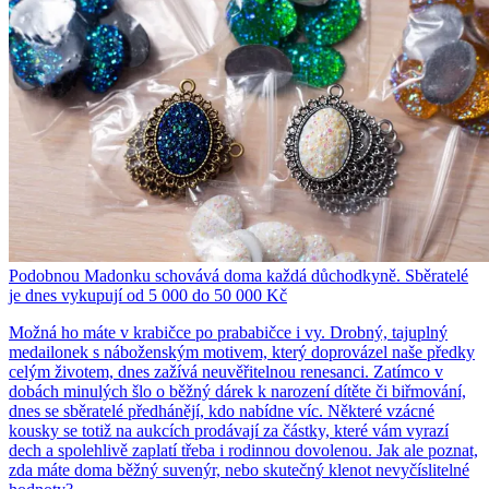
Podobnou Madonku schovává doma každá důchodkyně. Sběratelé
je dnes vykupují od 5 000 do 50 000 Kč
Možná ho máte v krabičce po prababičce i vy. Drobný, tajuplný
medailonek s náboženským motivem, který doprovázel naše předky
celým životem, dnes zažívá neuvěřitelnou renesanci. Zatímco v
dobách minulých šlo o běžný dárek k narození dítěte či biřmování,
dnes se sběratelé předhánějí, kdo nabídne víc. Některé vzácné
kousky se totiž na aukcích prodávají za částky, které vám vyrazí
dech a spolehlivě zaplatí třeba i rodinnou dovolenou. Jak ale poznat,
zda máte doma běžný suvenýr, nebo skutečný klenot nevyčíslitelné