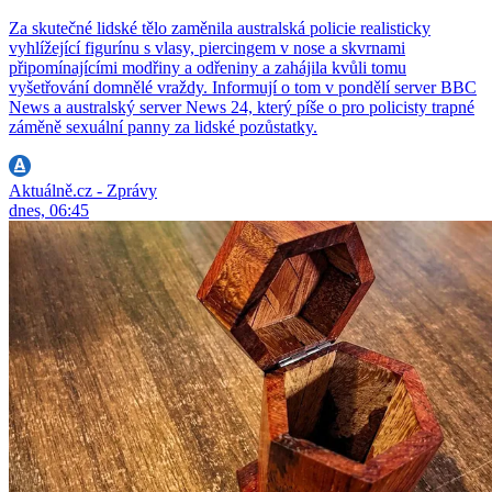
Za skutečné lidské tělo zaměnila australská policie realisticky
vyhlížející figurínu s vlasy, piercingem v nose a skvrnami
připomínajícími modřiny a odřeniny a zahájila kvůli tomu
vyšetřování domnělé vraždy. Informují o tom v pondělí server BBC
News a australský server News 24, který píše o pro policisty trapné
záměně sexuální panny za lidské pozůstatky.
Aktuálně.cz - Zprávy
dnes, 06:45