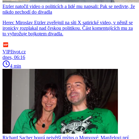
Etzler natočil video o politicích a lidé mu napsali: Pak se nedivte, že
nikdo nechodí do divadla
Herec Miroslav Etzler zveřejnil na síti X satirické video, v němž se
ironicky rozplakal nad českou politikou. Část komentujících mu za
to vyhrožuje bojkotem divadla.
VIPživot.cz
dnes, 06:16
4 min
Richard Sacher bourá největší mýtus o Monyové: Manželovi prý