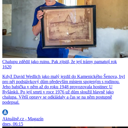
Chalupu zdědil jako ruinu. Pak zjistil, že její trámy pamatují rok
1620
Když David Wedlich jako malý jezdil do Kamenického Šenova, byl
pro něj podstávkový dům především místem spojeným s rodinou.
Jeho babička v něm až do roku 1948 provozovala hostinec U
Ryšánků. Po její smrti v roce 1976 už dům sloužil hlavně jako
chalupa. Větší opravy se odkládaly a čas se na něm postupně
podepsal.
Aktuálně.cz - Magazín
dnes, 06:15