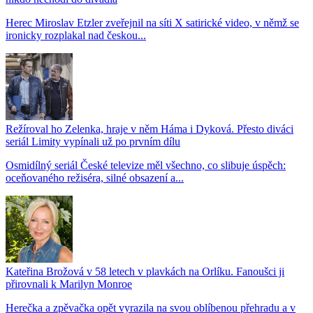
Herec Miroslav Etzler zveřejnil na síti X satirické video, v němž se
ironicky rozplakal nad českou...
Režíroval ho Zelenka, hraje v něm Háma i Dyková. Přesto diváci
seriál Limity vypínali už po prvním dílu
Osmidílný seriál České televize měl všechno, co slibuje úspěch:
oceňovaného režiséra, silné obsazení a...
Kateřina Brožová v 58 letech v plavkách na Orlíku. Fanoušci ji
přirovnali k Marilyn Monroe
Herečka a zpěvačka opět vyrazila na svou oblíbenou přehradu a v