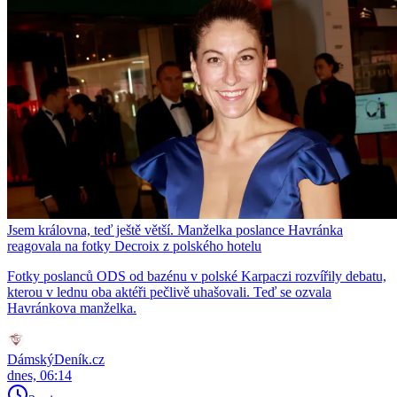
Jsem královna, teď ještě větší. Manželka poslance Havránka
reagovala na fotky Decroix z polského hotelu
Fotky poslanců ODS od bazénu v polské Karpaczi rozvířily debatu,
kterou v lednu oba aktéři pečlivě uhašovali. Teď se ozvala
Havránkova manželka.
DámskýDeník.cz
dnes, 06:14