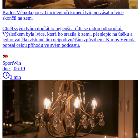
Karlos Vémola popsal incident při krmení lvů, po zásahu lvice
skončil na zemi
Chtěl svým lvům dopřát to nejlepší a řídil se radou odborníků.
Výsledkem byla lvice, která ho srazila k zemi, pět slepic na útěku a
jedno vajíčko získané tím nejpodivnějším způsobem. Karlos Vémola
popsal celou příhodu ve svém podcastu.
SportWin
dnes, 06:19
2 min