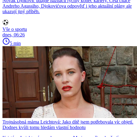
Novak Djoković údajně naznačil rychlý konec kariéry. Celá citace
Andreho Agassiho, Djokovićova odpověď i jeho aktuální plány ale
ukazují jiný příběh.
Vše o sportu
dnes, 06:26
5 min
Trojnásobná máma Leichtová: Jako dítě jsem potřebovala víc objetí.
Dodnes kvůli tomu hledám vlastní hodnotu