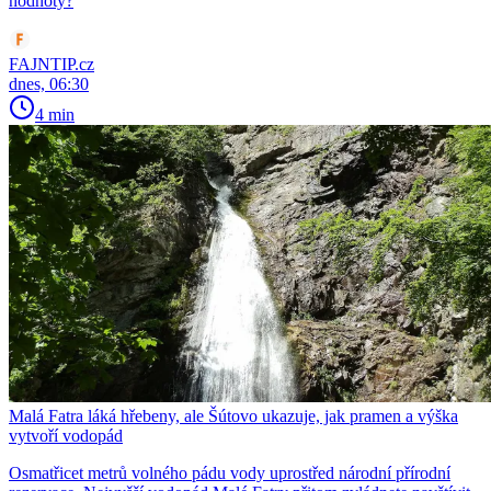
hodnoty?
FAJNTIP.cz
dnes, 06:30
4 min
Malá Fatra láká hřebeny, ale Šútovo ukazuje, jak pramen a výška
vytvoří vodopád
Osmatřicet metrů volného pádu vody uprostřed národní přírodní