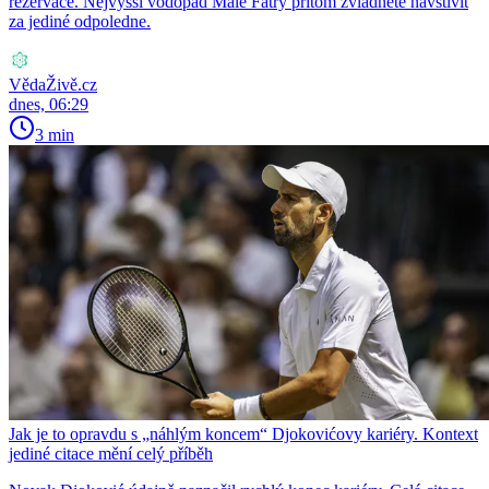
rezervace. Nejvyšší vodopád Malé Fatry přitom zvládnete navštívit
za jediné odpoledne.
VědaŽivě.cz
dnes, 06:29
3 min
Jak je to opravdu s „náhlým koncem“ Djokovićovy kariéry. Kontext
jediné citace mění celý příběh