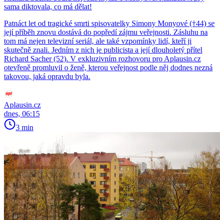
sama diktovala, co má dělat!
Patnáct let od tragické smrti spisovatelky Simony Monyové (†44) se
její příběh znovu dostává do popředí zájmu veřejnosti. Zásluhu na
tom má nejen televizní seriál, ale také vzpomínky lidí, kteří ji
skutečně znali. Jedním z nich je publicista a její dlouholetý přítel
Richard Sacher (52). V exkluzivním rozhovoru pro Aplausin.cz
otevřeně promluvil o ženě, kterou veřejnost podle něj dodnes nezná
takovou, jaká opravdu byla.
Aplausin.cz
dnes, 06:15
3 min