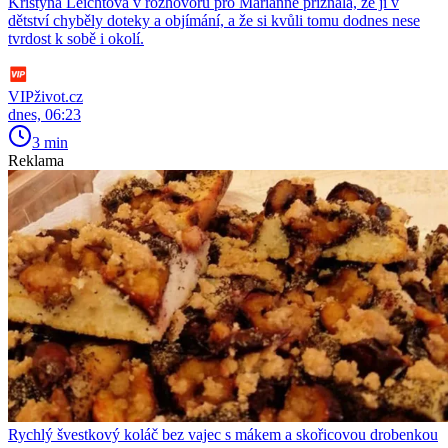
Kristýna Leichtová v rozhovoru pro Marianne přiznala, že jí v
dětství chyběly doteky a objímání, a že si kvůli tomu dodnes nese
tvrdost k sobě i okolí.
VIPživot.cz
dnes, 06:23
3 min
Reklama
Rychlý švestkový koláč bez vajec s mákem a skořicovou drobenkou