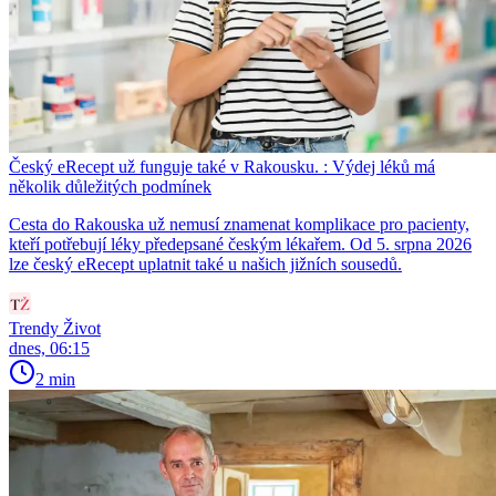
Český eRecept už funguje také v Rakousku. : Výdej léků má
několik důležitých podmínek
Cesta do Rakouska už nemusí znamenat komplikace pro pacienty,
kteří potřebují léky předepsané českým lékařem. Od 5. srpna 2026
lze český eRecept uplatnit také u našich jižních sousedů.
Trendy Život
dnes, 06:15
2 min