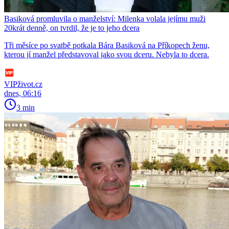
Basiková promluvila o manželství: Milenka volala jejímu muži
20krát denně, on tvrdil, že je to jeho dcera
Tři měsíce po svatbě potkala Bára Basiková na Příkopech ženu,
kterou jí manžel představoval jako svou dceru. Nebyla to dcera.
VIPživot.cz
dnes, 06:16
3 min