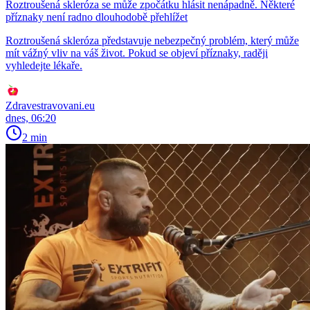
Roztroušená skleróza se může zpočátku hlásit nenápadně. Některé
příznaky není radno dlouhodobě přehlížet
Roztroušená skleróza představuje nebezpečný problém, který může
mít vážný vliv na váš život. Pokud se objeví příznaky, raději
vyhledejte lékaře.
Zdravestravovani.eu
dnes, 06:20
2 min