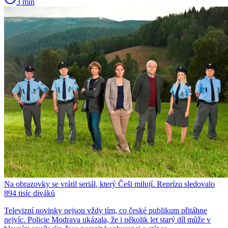
3 min
Na obrazovky se vrátil seriál, který Češi milují. Reprízu sledovalo
894 tisíc diváků
Televizní novinky nejsou vždy tím, co české publikum přitáhne
nejvíc. Policie Modrava ukázala, že i několik let starý díl může v