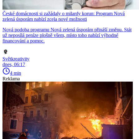
České domácnosti si zažádaly o milardy korun: Program Nová
zelená úsporám nabízí zcela nové možnosti
Nová podoba programu Nová zelená úsporám přináší změnu. Stát
už neposílá peníze plošně všem, místo toho nabízí výhodné
financování a pomoc.
Světkreativity
dnes, 06:17
4 min
Reklama