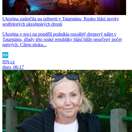
Ukrajina zaútočila na rafinerii v Tatarstánu, Rusko hlásí stovky
sestřelených ukrajinských dronů
Ukrajina v noci na pondělí podnikla rozsáhlý dronový nálet v
Tatarstánu, úřady této ruské republiky hlásí blíže neurčený počet
mrtvých. Cílem útoku...
HN.cz
dnes, 06:17