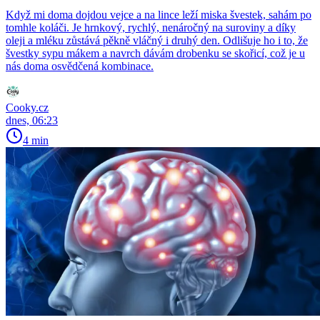
Když mi doma dojdou vejce a na lince leží miska švestek, sahám po
tomhle koláči. Je hrnkový, rychlý, nenáročný na suroviny a díky
oleji a mléku zůstává pěkně vláčný i druhý den. Odlišuje ho i to, že
švestky sypu mákem a navrch dávám drobenku se skořicí, což je u
nás doma osvědčená kombinace.
Cooky.cz
dnes, 06:23
4 min