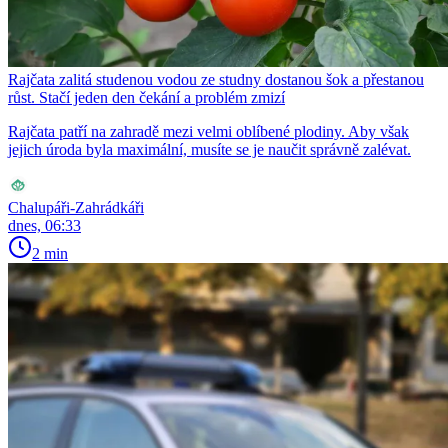
Rajčata zalitá studenou vodou ze studny dostanou šok a přestanou
růst. Stačí jeden den čekání a problém zmizí
Rajčata patří na zahradě mezi velmi oblíbené plodiny. Aby však
jejich úroda byla maximální, musíte se je naučit správně zalévat.
Chalupáři-Zahrádkáři
dnes, 06:33
2 min