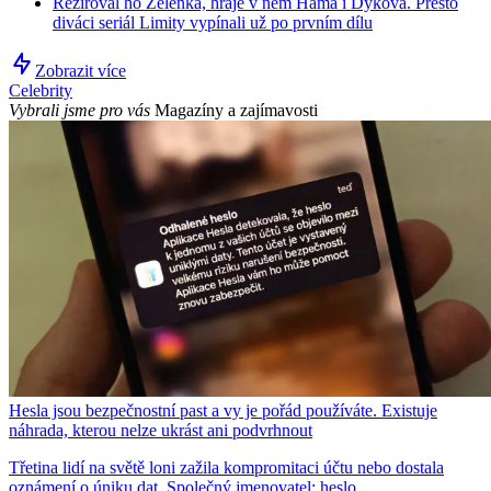
Režíroval ho Zelenka, hraje v něm Háma i Dyková. Přesto
diváci seriál Limity vypínali už po prvním dílu
Zobrazit více
Celebrity
Vybrali jsme pro vás
Magazíny a zajímavosti
Hesla jsou bezpečnostní past a vy je pořád používáte. Existuje
náhrada, kterou nelze ukrást ani podvrhnout
Třetina lidí na světě loni zažila kompromitaci účtu nebo dostala
oznámení o úniku dat. Společný jmenovatel: heslo.