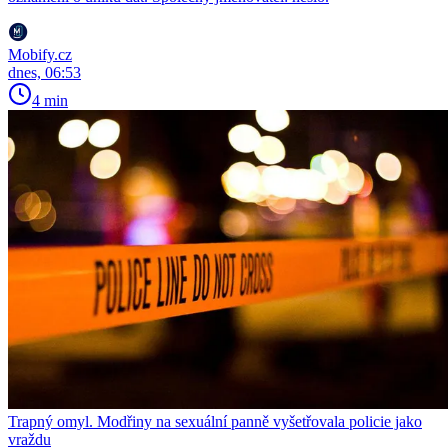
Mobify.cz
dnes, 06:53
4 min
Trapný omyl. Modřiny na sexuální panně vyšetřovala policie jako
vraždu