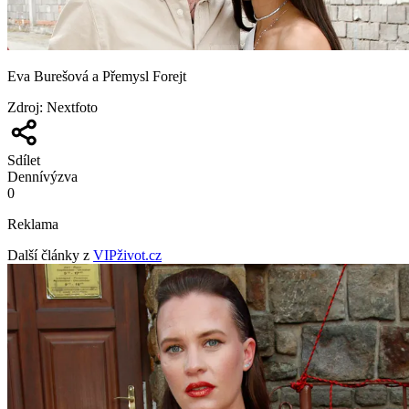
Eva Burešová a Přemysl Forejt
Zdroj
:
Nextfoto
Sdílet
Denní
výzva
0
Reklama
Další články z
VIPživot.cz