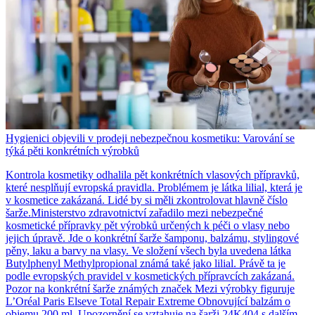
Hygienici objevili v prodeji nebezpečnou kosmetiku: Varování se
týká pěti konkrétních výrobků
Kontrola kosmetiky odhalila pět konkrétních vlasových přípravků,
které nesplňují evropská pravidla. Problémem je látka lilial, která je
v kosmetice zakázaná. Lidé by si měli zkontrolovat hlavně číslo
šarže.Ministerstvo zdravotnictví zařadilo mezi nebezpečné
kosmetické přípravky pět výrobků určených k péči o vlasy nebo
jejich úpravě. Jde o konkrétní šarže šamponu, balzámu, stylingové
pěny, laku a barvy na vlasy. Ve složení všech byla uvedena látka
Butylphenyl Methylpropional známá také jako lilial. Právě ta je
podle evropských pravidel v kosmetických přípravcích zakázaná.
Pozor na konkrétní šarže známých značek Mezi výrobky figuruje
L’Oréal Paris Elseve Total Repair Extreme Obnovující balzám o
objemu 200 ml. Upozornění se vztahuje na šarži 24K404 s dalším