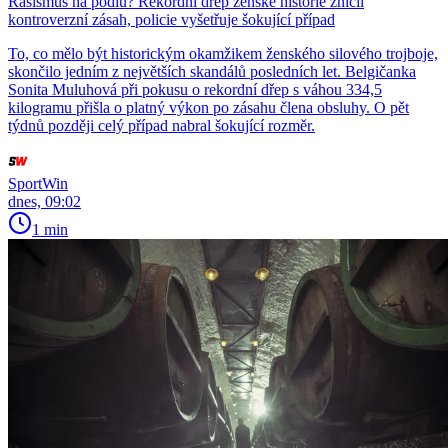
Rasismus na pódiu? Rekordní dřep ženské historie zničil
kontroverzní zásah, policie vyšetřuje šokující případ
To, co mělo být historickým okamžikem ženského silového trojboje,
skončilo jedním z největších skandálů posledních let. Belgičanka
Sonita Muluhová při pokusu o rekordní dřep s váhou 334,5
kilogramu přišla o platný výkon po zásahu člena obsluhy. O pět
týdnů později celý případ nabral šokující rozměr.
SportWin
dnes, 09:02
1 min