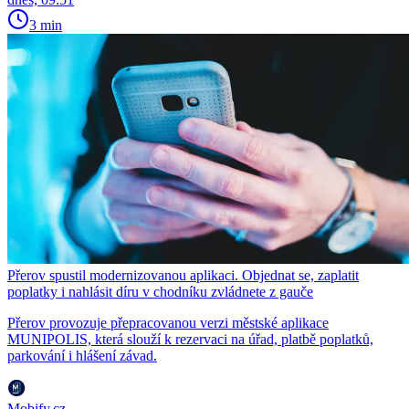
3 min
Přerov spustil modernizovanou aplikaci. Objednat se, zaplatit
poplatky i nahlásit díru v chodníku zvládnete z gauče
Přerov provozuje přepracovanou verzi městské aplikace
MUNIPOLIS, která slouží k rezervaci na úřad, platbě poplatků,
parkování i hlášení závad.
Mobify.cz