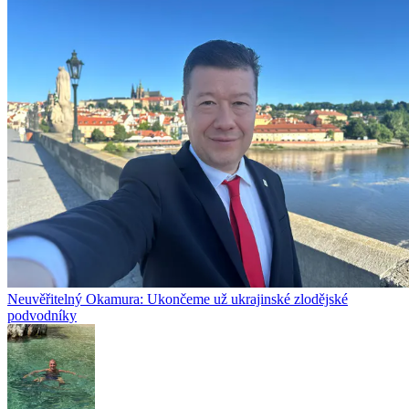
Neuvěřitelný Okamura: Ukončeme už ukrajinské zlodějské
podvodníky