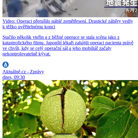
Video: Operaci přerušilo náhlé zemětřesení. Drastické záběry vedly
k těžko uvěřitelnému konci
Stačilo několik vteřin a z běžné operace se stala scéna jako z
katastrofického filmu. Japonští lékaři zahájili operaci pacienta právě
ve chvíli, kdy se celý operační sál a jeho mobiliář začaly
nekontrolovatelně kývat.
Aktuálně.cz - Zprávy
dnes, 09:30