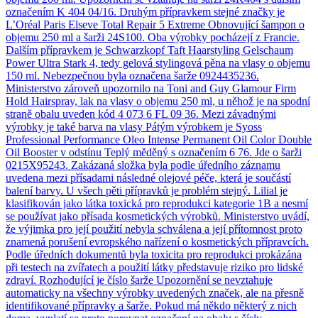
označením K 404 04/16. Druhým přípravkem stejné značky je
L’Oréal Paris Elseve Total Repair 5 Extreme Obnovující šampon o
objemu 250 ml a šarži 24S100. Oba výrobky pocházejí z Francie.
Dalším přípravkem je Schwarzkopf Taft Haarstyling Gelschaum
Power Ultra Stark 4, tedy gelová stylingová pěna na vlasy o objemu
150 ml. Nebezpečnou byla označena šarže 0924435236.
Ministerstvo zároveň upozornilo na Toni and Guy Glamour Firm
Hold Hairspray, lak na vlasy o objemu 250 ml, u něhož je na spodní
straně obalu uveden kód 4 073 6 FL 09 36. Mezi závadnými
výrobky je také barva na vlasy Pátým výrobkem je Syoss
Professional Performance Oleo Intense Permanent Oil Color Double
Oil Booster v odstínu Teplý měděný s označením 6 76. Jde o šarži
0215X95243. Zakázaná složka byla podle úředního záznamu
uvedena mezi přísadami následné olejové péče, která je součástí
balení barvy. U všech pěti přípravků je problém stejný. Lilial je
klasifikován jako látka toxická pro reprodukci kategorie 1B a nesmí
se používat jako přísada kosmetických výrobků. Ministerstvo uvádí,
že výjimka pro její použití nebyla schválena a její přítomnost proto
znamená porušení evropského nařízení o kosmetických přípravcích.
Podle úředních dokumentů byla toxicita pro reprodukci prokázána
při testech na zvířatech a použití látky představuje riziko pro lidské
zdraví. Rozhodující je číslo šarže Upozornění se nevztahuje
automaticky na všechny výrobky uvedených značek, ale na přesně
identifikované přípravky a šarže. Pokud má někdo některý z nich