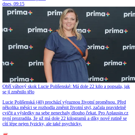
dnes, 09:15
Obří váhový skok Lucie Polišenské: Má dole 22 kilo a popsala, jak
se jí změnilo tělo
Lucie Polišenská (40) prochází výraznou životní proměnou. Před
několika měsíci se rozhodla změnit životní styl, začala pravidelně
cvičit a výsledky na sebe nenechaly dlouho čekat. Pro Aplausin.cz
nyní prozradila, že už má dole 22 kilogramů a díky nové rutině se
cítí lépe nejen fyzicky, ale také psychicky.