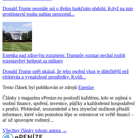
Donald Trump neustále sní o třetím funkčním období. Když na tuto
protiústavní touhu nahlas upozornil...
Estetika nad zdravým rozumem: Trumpův rozmar nechal rozbít
rozestavěný heliport za miliony
Donald Trump opět ukázal, že jeho osobní vkus je důležitější než
efektivita a vynaložené prostředky. Kvůli...
Tento článek byl publikován ze zdrojů
Epeníze
Články z magazínu ePenize.eu poslouží každému, kdo se zajímá o
osobní finance, spoření, investice, půjčky a každodenní hospodaření
s penězi. Přehledně, srozumitelně a bez zbytečné složitosti přináší
informace, které vám pomohou lépe se orientovat ve světě financí –
ať už spravujete rodinný...
Všechny články tohoto autora →