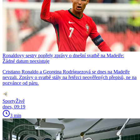
Ronaldovy sestry popřely zprávy o dnešní svatbě na Madeiře:
Žádné datum neexistuje
Cristiano Ronaldo a Georgina Rodríguezová se dnes na Madeiře
nevzali. Zprávy o svatbě stály na řetězci neověřených přepisů, ne na
pozvánce od páru.
SportyŽivě
dnes, 09:19
3 min