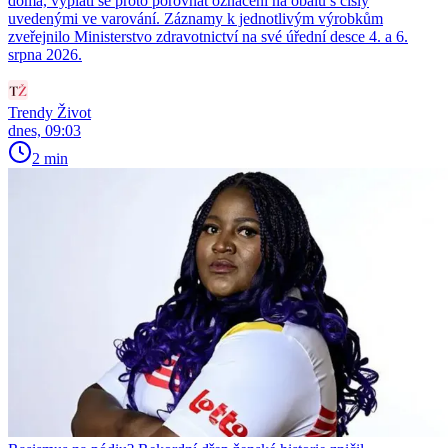
doma, vyplatí se proto porovnat označení na obalu s čísly
uvedenými ve varování. Záznamy k jednotlivým výrobkům
zveřejnilo Ministerstvo zdravotnictví na své úřední desce 4. a 6.
srpna 2026.
Trendy Život
dnes, 09:03
2 min