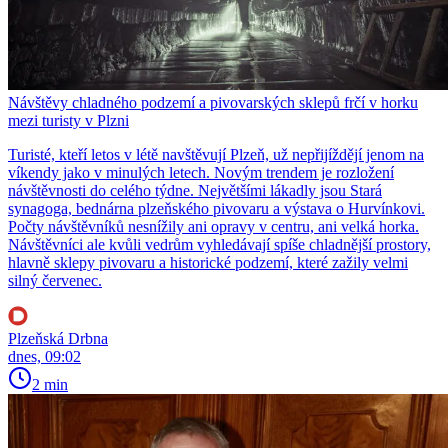
Návštěvy chladného podzemí a pivovarských sklepů frčí v horku
mezi turisty v Plzni
Turisté, kteří letos v létě navštěvují Plzeň, už nepřijíždějí jenom na
víkendy jako v minulých letech. Novým trendem je rozložení
návštěvnosti do celého týdne. Největšími lákadly jsou Stará
synagoga, bednárna plzeňského pivovaru a výstava o Hurvínkovi.
Počty návštěvníků nesnížily ani opravy v centru, ani velká horka.
Návštěvníci ale kvůli vedrům vyhledávají spíše chladnější prostory,
hlavně sklepy pivovaru a historické podzemí, které zažily velmi
silný červenec.
Plzeňská Drbna
dnes, 09:02
2 min