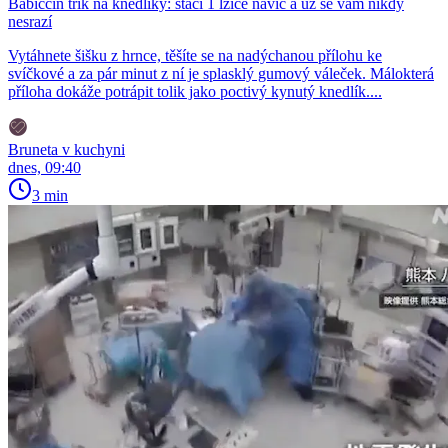
Babiččin trik na knedlíky: stačí 1 lžíce navíc a už se vám nikdy
nesrazí
Vytáhnete šišku z hrnce, těšíte se na nadýchanou přílohu ke
svíčkové a za pár minut z ní je splasklý gumový váleček. Málokterá
příloha dokáže potrápit tolik jako poctivý kynutý knedlík....
Bruneta v kuchyni
dnes, 09:40
3 min