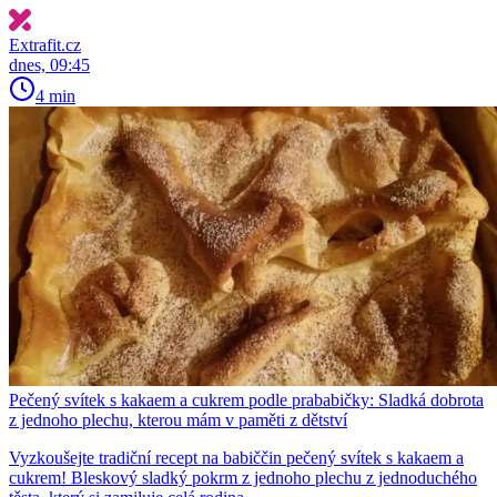
Extrafit.cz
dnes, 09:45
4 min
Pečený svítek s kakaem a cukrem podle prababičky: Sladká dobrota
z jednoho plechu, kterou mám v paměti z dětství
Vyzkoušejte tradiční recept na babiččin pečený svítek s kakaem a
cukrem! Bleskový sladký pokrm z jednoho plechu z jednoduchého