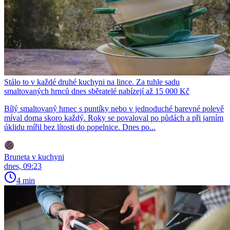
Stálo to v každé druhé kuchyni na lince. Za tuhle sadu
smaltovaných hrnců dnes sběratelé nabízejí až 15 000 Kč
Bílý smaltovaný hrnec s puntíky nebo v jednoduché barevné polevě
míval doma skoro každý. Roky se povaloval po půdách a při jarním
úklidu mířil bez lítosti do popelnice. Dnes po...
Bruneta v kuchyni
dnes, 09:23
4 min