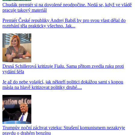
Chudák premiér si na dovolené neodpočine. Nedá se, když ve vládě
pracuje takový materiál
Premiér České republiky Andrej Babiš by pro svou vlast dělal do
roztrhání těla prakticky všechno. Jak...
Drsná Schillerová kritizuje Fialu. Sama přitom zvedla ruku proti
vydání šéfa
Je až do nebe volající, jak někteří politici dokážou sami s kopou
másla na hlavě kritizovat politiky druhé....
Trumpův noční záchvat vzteku: Strašení komunismem nezakryje
pravdu o drahém benzínu