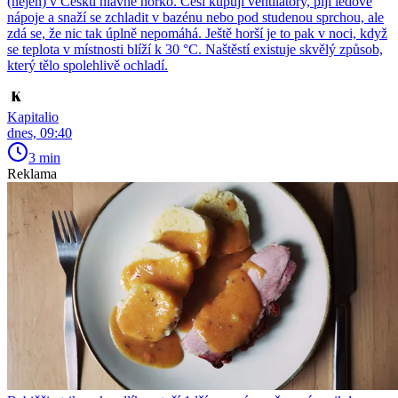
(nejen) v Česku hlavně horko. Češi kupují ventilátory, pijí ledové
nápoje a snaží se zchladit v bazénu nebo pod studenou sprchou, ale
zdá se, že nic tak úplně nepomáhá. Ještě horší je to pak v noci, když
se teplota v místnosti blíží k 30 °C. Naštěstí existuje skvělý způsob,
který tělo spolehlivě ochladí.
Kapitalio
dnes, 09:40
3 min
Reklama