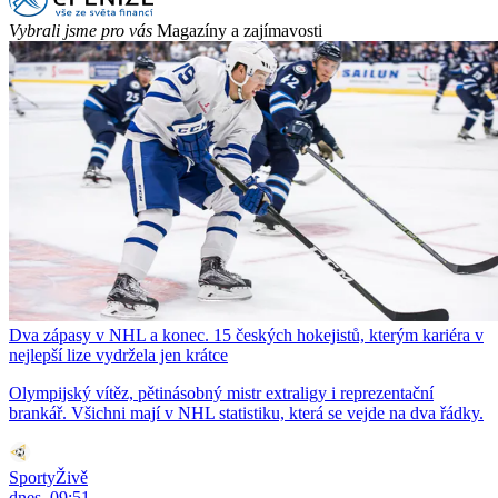
Vybrali jsme pro vás
Magazíny a zajímavosti
Dva zápasy v NHL a konec. 15 českých hokejistů, kterým kariéra v
nejlepší lize vydržela jen krátce
Olympijský vítěz, pětinásobný mistr extraligy i reprezentační
brankář. Všichni mají v NHL statistiku, která se vejde na dva řádky.
SportyŽivě
dnes, 09:51