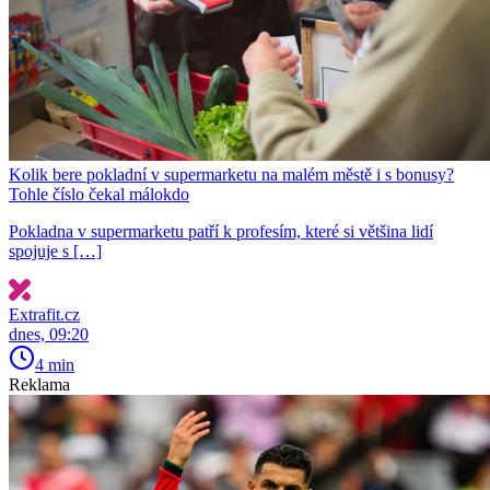
Kolik bere pokladní v supermarketu na malém městě i s bonusy?
Tohle číslo čekal málokdo
Pokladna v supermarketu patří k profesím, které si většina lidí
spojuje s […]
Extrafit.cz
dnes, 09:20
4 min
Reklama