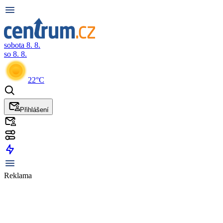
sobota 8. 8.
so 8. 8.
22°C
Přihlášení
Reklama