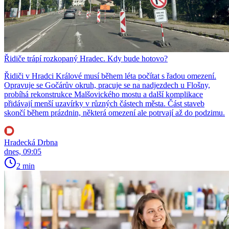
Řidiče trápí rozkopaný Hradec. Kdy bude hotovo?
Řidiči v Hradci Králové musí během léta počítat s řadou omezení.
Opravuje se Gočárův okruh, pracuje se na nadjezdech u Flošny,
probíhá rekonstrukce Malšovického mostu a další komplikace
přidávají menší uzavírky v různých částech města. Část staveb
skončí během prázdnin, některá omezení ale potrvají až do podzimu.
Hradecká Drbna
dnes, 09:05
2 min