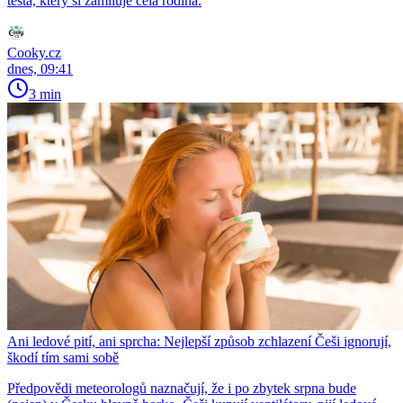
těsta, který si zamiluje celá rodina.
Cooky.cz
dnes, 09:41
3 min
Ani ledové pití, ani sprcha: Nejlepší způsob zchlazení Češi ignorují,
škodí tím sami sobě
Předpovědi meteorologů naznačují, že i po zbytek srpna bude