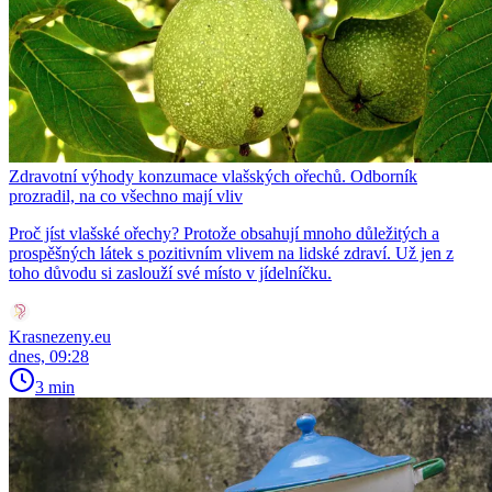
Zdravotní výhody konzumace vlašských ořechů. Odborník
prozradil, na co všechno mají vliv
Proč jíst vlašské ořechy? Protože obsahují mnoho důležitých a
prospěšných látek s pozitivním vlivem na lidské zdraví. Už jen z
toho důvodu si zaslouží své místo v jídelníčku.
Krasnezeny.eu
dnes, 09:28
3 min