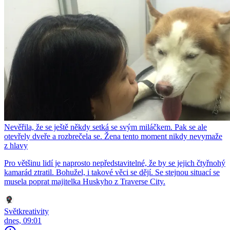
Nevěřila, že se ještě někdy setká se svým miláčkem. Pak se ale
otevřely dveře a rozbrečela se. Žena tento moment nikdy nevymaže
z hlavy
Pro většinu lidí je naprosto nepředstavitelné, že by se jejich čtyřnohý
kamarád ztratil. Bohužel, i takové věci se dějí. Se stejnou situací se
musela poprat majitelka Huskyho z Traverse City.
Světkreativity
dnes, 09:01