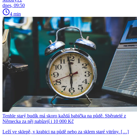
dnes, 09:50
4 min
Tenhle starý budík má skoro každá babička na půdě. Sběratelé z
Německa za něj nabízejí i 10 000 Kč
Leží ve sklepě, v krabici na půdě nebo za sklem staré vitríny. […]