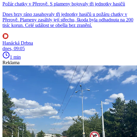
Požár chatky v Přerově. S plameny bojovaly tři jednotky hasičů
Dnes brzy ráno zasahovaly tři jednotky hasičů u požáru chatky v
Přerově. Plameny zasáhly její střechu, škoda byla odhadnuta na 200
tisíc korun. Celé událost se obešla bez zranění.
Hanácká Drbna
dnes, 09:05
1 min
Reklama