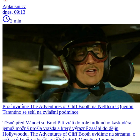
Aplausin.cz
dnes, 09:13
2 min
Proč uvidíme The Adventures of Cliff Booth na Netflixu? Quentin
Tarantino se sekl na zvláštní podmínce
Těsně před Vánoci se Brad Pitt vrátí do role hrdinného kaskadéra,
jemuž možná prošla vražda a který výrazně zasáhl do dějin
Hollywoodu. The Adventures of Cliff Booth uvidíme na streamu, o
což se údajně zasloužil zvláštní vrtoch Quentina Tarantina.