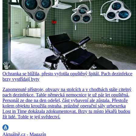
Ochranka se blížila, přesto vyfotila opuštěný špitál. Pach dezinfekce
brzy vystřídají byty
Zapomenuté přístroje, obvazy na stolcích a v chodbách stále citelný
pach dezinfekce. Tahle německá nemocnice je už pár let opuštěná.
Personál ze dne na den odešel, část vybavení ale zůstala. Přestože
kolem objektu kroužila ostraha, prázdné operační sály urbexerka
Lost in Time dokázala zdokumentovat. Brzy tu místo lékařů budou
žít lidé. Tohle je její svědectví.
Aktuálně.cz - Magazín