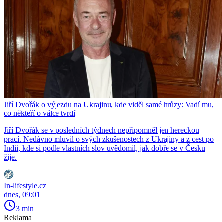
Jiří Dvořák o výjezdu na Ukrajinu, kde viděl samé hrůzy: Vadí mu,
co někteří o válce tvrdí
Jiří Dvořák se v posledních týdnech nepřipomněl jen hereckou
prací. Nedávno mluvil o svých zkušenostech z Ukrajiny a z cest po
Indii, kde si podle vlastních slov uvědomil, jak dobře se v Česku
žije.
In-lifestyle.cz
dnes, 09:01
3 min
Reklama