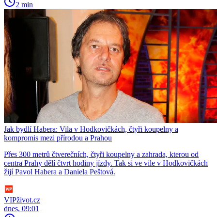
2 min
Jak bydlí Habera: Vila v Hodkovičkách, čtyři koupelny a
kompromis mezi přírodou a Prahou
Přes 300 metrů čtverečních, čtyři koupelny a zahrada, kterou od
centra Prahy dělí čtvrt hodiny jízdy. Tak si ve vile v Hodkovičkách
žijí Pavol Habera a Daniela Peštová.
VIPživot.cz
dnes, 09:01