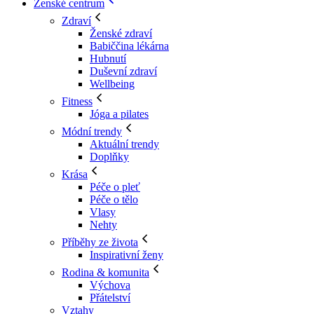
Ženské centrum
Zdraví
Ženské zdraví
Babiččina lékárna
Hubnutí
Duševní zdraví
Wellbeing
Fitness
Jóga a pilates
Módní trendy
Aktuální trendy
Doplňky
Krása
Péče o pleť
Péče o tělo
Vlasy
Nehty
Příběhy ze života
Inspirativní ženy
Rodina & komunita
Výchova
Přátelství
Vztahy