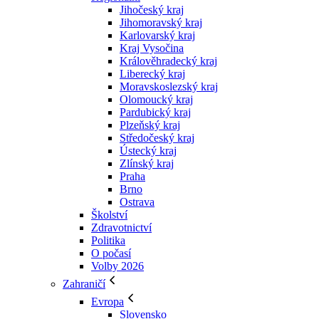
Jihočeský kraj
Jihomoravský kraj
Karlovarský kraj
Kraj Vysočina
Králověhradecký kraj
Liberecký kraj
Moravskoslezský kraj
Olomoucký kraj
Pardubický kraj
Plzeňský kraj
Středočeský kraj
Ústecký kraj
Zlínský kraj
Praha
Brno
Ostrava
Školství
Zdravotnictví
Politika
O počasí
Volby 2026
Zahraničí
Evropa
Slovensko