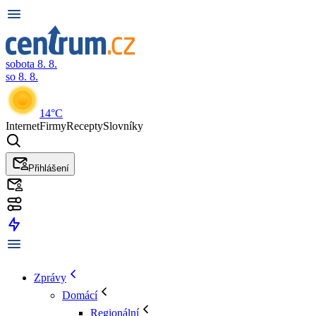
sobota 8. 8.
so 8. 8.
14°C
Internet
Firmy
Recepty
Slovníky
Přihlášení
Zprávy
Domácí
Regionální