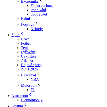
Ekonomika
Finance a burza
Podnikání
Spotřebitel
Krimi
Doprava
Nehody
Sport
Hokej
Fotbal
Tenis
Lyžování
Cyklistika
Atletika
Bojové sporty
ZOH 2026
Basketbal
NBA
Motosport
F1
Auto-moto
Elektromobily
Kultura