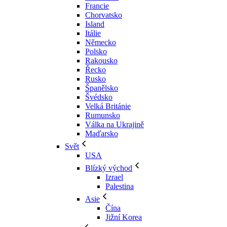
Francie
Chorvatsko
Island
Itálie
Německo
Polsko
Rakousko
Řecko
Rusko
Španělsko
Švédsko
Velká Británie
Rumunsko
Válka na Ukrajině
Maďarsko
Svět
USA
Blízký východ
Izrael
Palestina
Asie
Čína
Jižní Korea