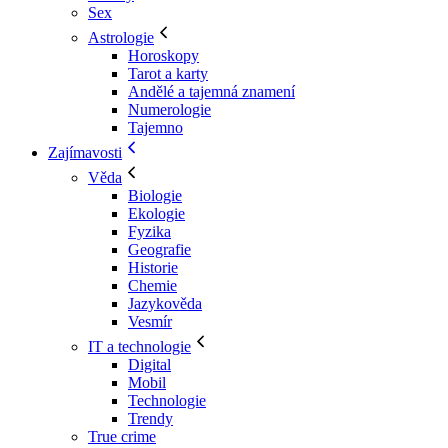
Sex
Astrologie
Horoskopy
Tarot a karty
Andělé a tajemná znamení
Numerologie
Tajemno
Zajímavosti
Věda
Biologie
Ekologie
Fyzika
Geografie
Historie
Chemie
Jazykověda
Vesmír
IT a technologie
Digital
Mobil
Technologie
Trendy
True crime