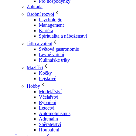
Pro hospodyňky
Zahrada
Osobní rozvoj
Psychologie
Management
Kariéra
Spiritualita a náboženství
Jídlo a vaření
Světová gastronomie
Levné vaření
Kulinářské triky
Mazlíčci
Kočky
Pejskové
Hobby
Modelářství
Včelařství
Rybaření
Letectví
Automobilismus
Adrenalin
Sběratelství
Houbaření