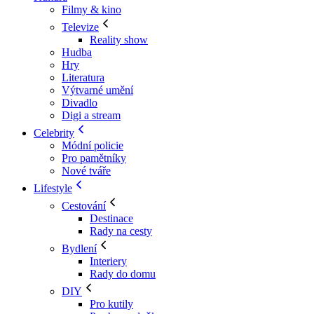
Filmy & kino
Televize
Reality show
Hudba
Hry
Literatura
Výtvarné umění
Divadlo
Digi a stream
Celebrity
Módní policie
Pro pamětníky
Nové tváře
Lifestyle
Cestování
Destinace
Rady na cesty
Bydlení
Interiery
Rady do domu
DIY
Pro kutily