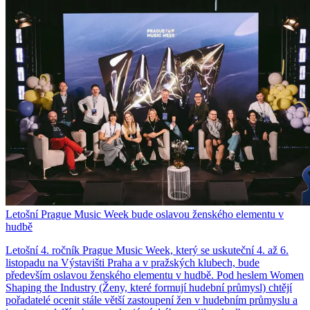
Letošní Prague Music Week bude oslavou ženského elementu v
hudbě
Letošní 4. ročník Prague Music Week, který se uskuteční 4. až 6.
listopadu na Výstavišti Praha a v pražských klubech, bude
především oslavou ženského elementu v hudbě. Pod heslem Women
Shaping the Industry (Ženy, které formují hudební průmysl) chtějí
pořadatelé ocenit stále větší zastoupení žen v hudebním průmyslu a