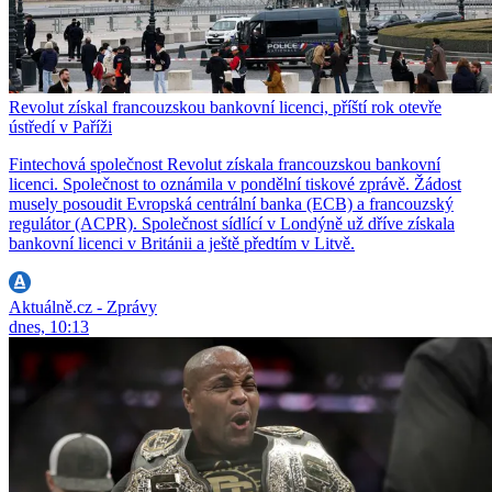
Revolut získal francouzskou bankovní licenci, příští rok otevře
ústředí v Paříži
Fintechová společnost Revolut získala francouzskou bankovní
licenci. Společnost to oznámila v pondělní tiskové zprávě. Žádost
musely posoudit Evropská centrální banka (ECB) a francouzský
regulátor (ACPR). Společnost sídlící v Londýně už dříve získala
bankovní licenci v Británii a ještě předtím v Litvě.
Aktuálně.cz - Zprávy
dnes, 10:13