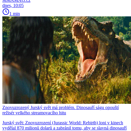
MMAMAG.cz
dnes, 10:05
1 min
Znovuzrozený Jurský svět má problém. Dinosauří ságu opouští
režisér velkého streamovacího hitu
Jurský svět: Znovuzrození (Jurassic World: Rebirth) loni v kinech
vydělal 870 milionů dolarů a zabránil tomu, aby se slavná dinosauří