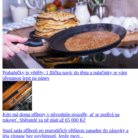
Prababičky to věděly: 1 lžička navíc do těsta a palačinky se vám
přestanou lepit na pánev
Kdo má doma příbory v původním pouzdře, ať se podívá na
rukojeť. Sběratelé za ně platí až 65 000 Kč
Stará sada příborů po prarodičích většinou zapadne do zásuvky a
léta zůstane bez povšimnutí. Jenže mezi...