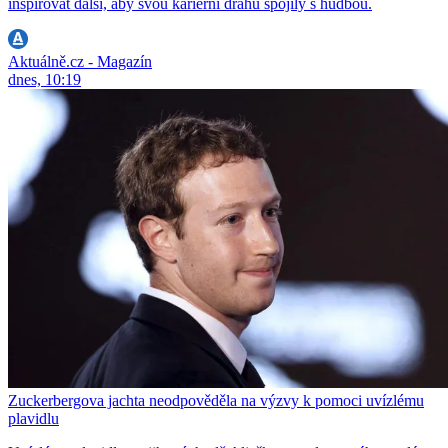
inspirovat další, aby svou kariérní dráhu spojily s hudbou.
Aktuálně.cz - Magazín
dnes, 10:19
Zuckerbergova jachta neodpověděla na výzvy k pomoci uvízlému
plavidlu