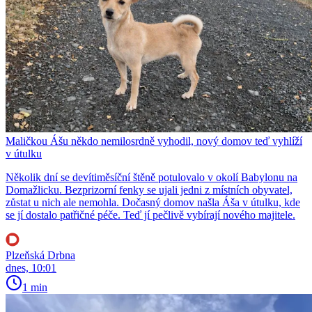
Maličkou Ášu někdo nemilosrdně vyhodil, nový domov teď vyhlíží
v útulku
Několik dní se devítiměsíční štěně potulovalo v okolí Babylonu na
Domažlicku. Bezprizorní fenky se ujali jedni z místních obyvatel,
zůstat u nich ale nemohla. Dočasný domov našla Áša v útulku, kde
se jí dostalo patřičné péče. Teď jí pečlivě vybírají nového majitele.
Plzeňská Drbna
dnes, 10:01
1 min