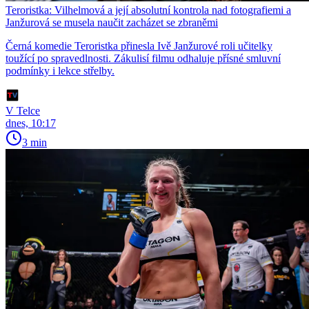
Teroristka: Vilhelmová a její absolutní kontrola nad fotografiemi a
Janžurová se musela naučit zacházet se zbraněmi
Černá komedie Teroristka přinesla Ivě Janžurové roli učitelky
toužící po spravedlnosti. Zákulisí filmu odhaluje přísné smluvní
podmínky i lekce střelby.
V Telce
dnes, 10:17
3 min