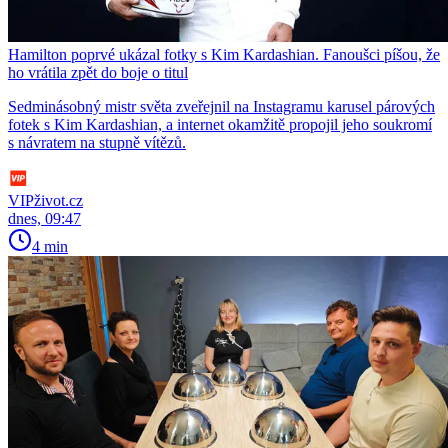
Hamilton poprvé ukázal fotky s Kim Kardashian. Fanoušci píšou, že
ho vrátila zpět do boje o titul
Sedminásobný mistr světa zveřejnil na Instagramu karusel párových
fotek s Kim Kardashian, a internet okamžitě propojil jeho soukromí
s návratem na stupně vítězů.
VIPživot.cz
dnes, 09:47
4 min