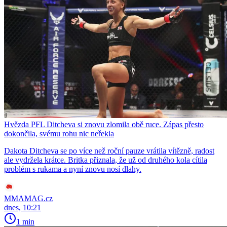
Hvězda PFL Ditcheva si znovu zlomila obě ruce. Zápas přesto
dokončila, svému rohu nic neřekla
Dakota Ditcheva se po více než roční pauze vrátila vítězně, radost
ale vydržela krátce. Britka přiznala, že už od druhého kola cítila
problém s rukama a nyní znovu nosí dlahy.
MMAMAG.cz
dnes, 10:21
1 min