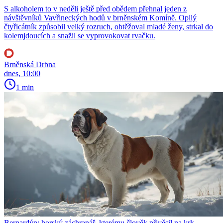
S alkoholem to v neděli ještě před obědem přehnal jeden z
návštěvníků Vavřineckých hodů v brněnském Komíně. Opilý
čtyřicátník způsobil velký rozruch, obtěžoval mladé ženy, strkal do
kolemjdoucích a snažil se vyprovokovat rvačku.
Brněnská Drbna
dnes, 10:00
1 min
Bernardýn: horský záchranář, kterému člověk přivěsil na krk