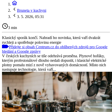
Bruneta v kuchyni
3. 5. 2026, 05:31
3 min
Klasický sporák končí. Nahradí ho novinka, která vaří dvakrát
rychleji a spotřebuje polovinu energie
Přidejte si obsah Centrum.cz do oblíbených zdrojů pro Google
hledání a Google zprávy
V českých kuchyních se tiše odehrává proměna. Plynové hořáky,
kterým profesionálové dlouho nedali dopustit, i klasické elektrické
plotny pomalu mizí z nově vybavovaných domácností. Místo nich
nastupuje technologie, která vaří...