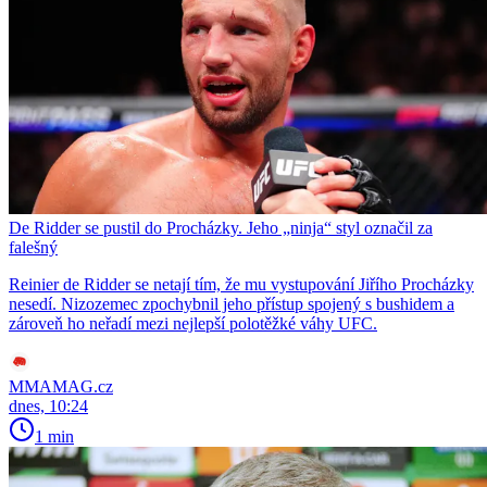
De Ridder se pustil do Procházky. Jeho „ninja“ styl označil za
falešný
Reinier de Ridder se netají tím, že mu vystupování Jiřího Procházky
nesedí. Nizozemec zpochybnil jeho přístup spojený s bushidem a
zároveň ho neřadí mezi nejlepší polotěžké váhy UFC.
MMAMAG.cz
dnes, 10:24
1 min