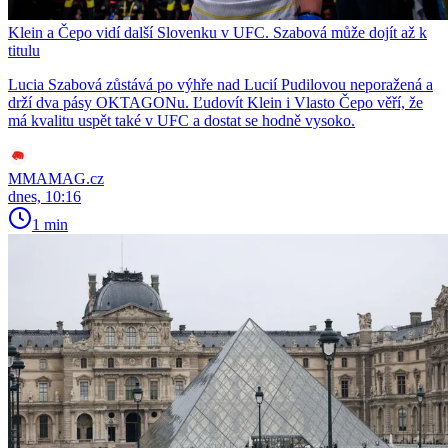
Klein a Čepo vidí další Slovenku v UFC. Szabová může dojít až k
titulu
Lucia Szabová zůstává po výhře nad Lucií Pudilovou neporažená a
drží dva pásy OKTAGONu. Ľudovít Klein i Vlasto Čepo věří, že
má kvalitu uspět také v UFC a dostat se hodně vysoko.
MMAMAG.cz
dnes, 10:16
1 min