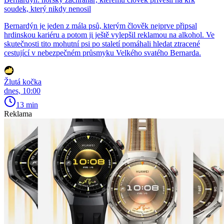
soudek, který nikdy nenosil
Bernardýn je jeden z mála psů, kterým člověk nejprve připsal
hrdinskou kariéru a potom ji ještě vylepšil reklamou na alkohol. Ve
skutečnosti tito mohutní psi po staletí pomáhali hledat ztracené
cestující v nebezpečném průsmyku Velkého svatého Bernarda.
Žlutá kočka
dnes, 10:00
13 min
Reklama