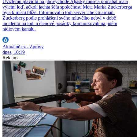
Uvízlému plavidlu na jihovýchodě Aljašky musela pomáhat malá
výletní loď, ačkoli jachta šéfa společnosti Meta Marka Zuckerberga
byla k místu blíže. Informoval o tom server The Guardian.
Zuckerberg podle prohlášení svého mluvčího nebyl v době
incidentu na lodi a členové posádky komunikovali na jiném
rádiovém kanálu.
Aktuálně.cz - Zprávy
dnes, 10:19
Reklama