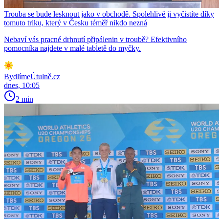
Trouba se bude lesknout jako v obchodě. Spolehlivě ji vyčistíte díky
tomuto triku, který v Česku téměř nikdo nezná
Nebaví vás pracné drhnutí připálenin v troubě? Efektivního
pomocníka najdete v malé tabletě do myčky.
BydlímeÚtulně.cz
dnes, 10:05
2 min