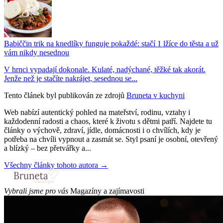
Babiččin trik na knedlíky funguje pokaždé: stačí 1 lžíce do těsta a už
vám nikdy nesednou
V hrnci vypadají dokonale. Kulaté, nadýchané, těžké tak akorát.
Jenže než je stačíte nakrájet, sesednou se...
Tento článek byl publikován ze zdrojů
Bruneta v kuchyni
Web nabízí autentický pohled na mateřství, rodinu, vztahy i
každodenní radosti a chaos, které k životu s dětmi patří. Najdete tu
články o výchově, zdraví, jídle, domácnosti i o chvílích, kdy je
potřeba na chvíli vypnout a zasmát se. Styl psaní je osobní, otevřený
a blízký – bez přetvářky a...
Všechny články tohoto autora →
Vybrali jsme pro vás
Magazíny a zajímavosti