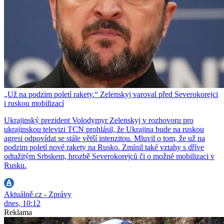
„Už na podzim poletí rakety.“ Zelenskyj varoval před Severokorejci
i ruskou mobilizací
Ukrajinský prezident Volodymyr Zelenskyj v rozhovoru pro
ukrajinskou televizi TCN prohlásil, že Ukrajina bude na ruskou
agresi odpovídat se stále větší intenzitou. Mluvil o tom, že už na
podzim poletí nové rakety na Rusko. Zmínil také vztahy s dříve
odtažitým Srbskem, hrozbě Severokorejců či o možné mobilizaci v
Rusku.
Aktuálně.cz - Zprávy
dnes, 10:12
Reklama