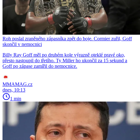
Roh poslal zraněného zápasníka zpět do boje. Cormier zuřil, Goff
skončil v nemocnici
Billy Ray Goff měl po druhém kole výrazně oteklé pravé oko,
přesto nastoupil do třetího. Ty Miller ho ukončil za 15 sekund a
Goff po zápase zamířil do nemocnice.
MMAMAG.cz
dnes, 10:13
1 min