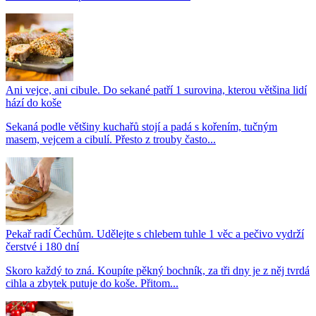
Ani vejce, ani cibule. Do sekané patří 1 surovina, kterou většina lidí
hází do koše
Sekaná podle většiny kuchařů stojí a padá s kořením, tučným
masem, vejcem a cibulí. Přesto z trouby často...
Pekař radí Čechům. Udělejte s chlebem tuhle 1 věc a pečivo vydrží
čerstvé i 180 dní
Skoro každý to zná. Koupíte pěkný bochník, za tři dny je z něj tvrdá
cihla a zbytek putuje do koše. Přitom...