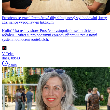
Prostřeno se vrací. Premiérové díly slibují nový styl bodování, který
ztíží šance vypočítavým taktikům
Kulinářská reality show Prostřeno vstupuje do sedmnáctého
ročníku. Tvůrci si pro podzimní epizody připravili zcela nový
systém hodnocení soutěžících.
V Telce
dnes, 09:43
2 min