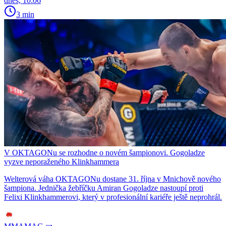
dnes, 10:06
3 min
V OKTAGONu se rozhodne o novém šampionovi. Gogoladze
vyzve neporaženého Klinkhammera
Welterová váha OKTAGONu dostane 31. října v Mnichově nového
šampiona. Jednička žebříčku Amiran Gogoladze nastoupí proti
Felixi Klinkhammerovi, který v profesionální kariéře ještě neprohrál.