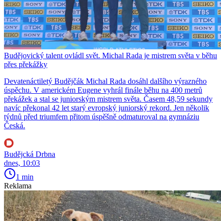
Budějovický talent ovládl svět. Michal Rada je mistrem světa v běhu
přes překážky
Devatenáctiletý Budějčák Michal Rada dosáhl dalšího výrazného
úspěchu. V americkém Eugene vyhrál finále běhu na 400 metrů
překážek a stal se juniorským mistrem světa. Časem 48,59 sekundy
navíc překonal 42 let starý evropský juniorský rekord. Jen několik
týdnů před triumfem přitom úspěšně odmaturoval na gymnáziu
Česká.
Budějcká Drbna
dnes, 10:03
1 min
Reklama