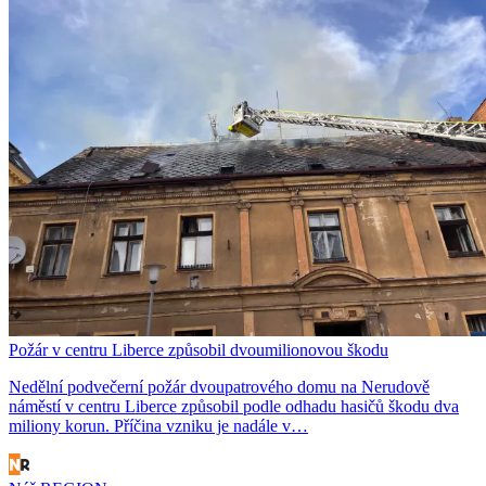
Požár v centru Liberce způsobil dvoumilionovou škodu
Nedělní podvečerní požár dvoupatrového domu na Nerudově
náměstí v centru Liberce způsobil podle odhadu hasičů škodu dva
miliony korun. Příčina vzniku je nadále v…