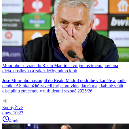
Mourinho se vrací do Realu Madrid s tvrdým režimem: povinná
dieta, posilovna a zákaz léčby mimo klub
José Mourinho nastoupil do Realu Madrid podruhé v kariéře a podle
deníku AS okamžitě zavedl trojici pravidel, která mají kabině vrátit
disciplínu ztracenou v turbulentní sezoně 2025/26.
SportyŽivě
dnes, 10:23
4 min