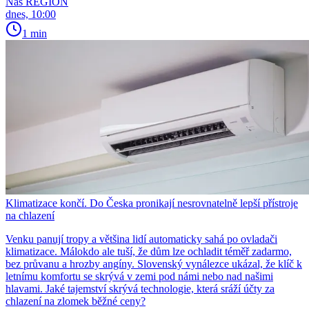
Náš REGION
dnes, 10:00
1 min
Klimatizace končí. Do Česka pronikají nesrovnatelně lepší přístroje
na chlazení
Venku panují tropy a většina lidí automaticky sahá po ovladači
klimatizace. Málokdo ale tuší, že dům lze ochladit téměř zadarmo,
bez průvanu a hrozby angíny. Slovenský vynálezce ukázal, že klíč k
letnímu komfortu se skrývá v zemi pod námi nebo nad našimi
hlavami. Jaké tajemství skrývá technologie, která sráží účty za
chlazení na zlomek běžné ceny?