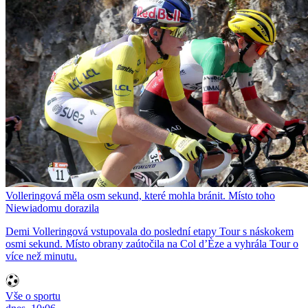
Volleringová měla osm sekund, které mohla bránit. Místo toho
Niewiadomu dorazila
Demi Volleringová vstupovala do poslední etapy Tour s náskokem
osmi sekund. Místo obrany zaútočila na Col d’Èze a vyhrála Tour o
více než minutu.
Vše o sportu