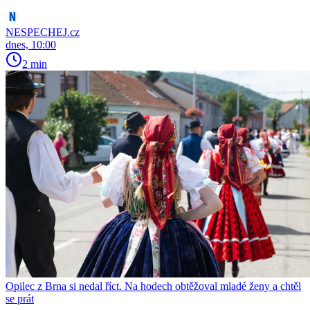
NESPECHEJ.cz
dnes, 10:00
2 min
Opilec z Brna si nedal říct. Na hodech obtěžoval mladé ženy a chtěl
se prát