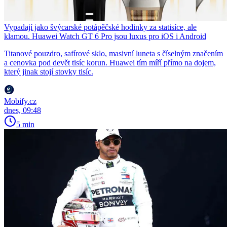
Vypadají jako švýcarské potápěčské hodinky za statisíce, ale
klamou. Huawei Watch GT 6 Pro jsou luxus pro iOS i Android
Titanové pouzdro, safírové sklo, masivní luneta s číselným značením
a cenovka pod devět tisíc korun. Huawei tím míří přímo na dojem,
který jinak stojí stovky tisíc.
Mobify.cz
dnes, 09:48
5 min