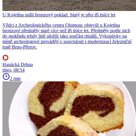
U Kojetína našli bronzový poklad. Starý je přes tři tisíce let
Vědci z Archeologického centra Olomouc objevili u Kojetína
bronzové předměty staré více než tři tisíce let. Předměty podle nich
do mokřadu tehdy lidé uložili jako součást rituálů. Vykopávky na
místě archeologové provádějí v souvislosti s modernizací železniční
tratě Brno-Přerov.
Hanácká Drbna
dnes, 08:54
2 min