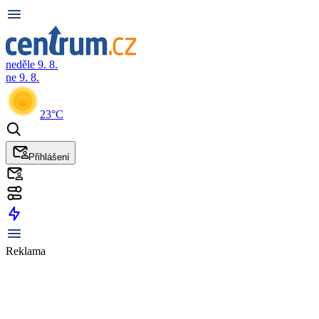
neděle 9. 8.
ne 9. 8.
23°C
Přihlášení
Reklama