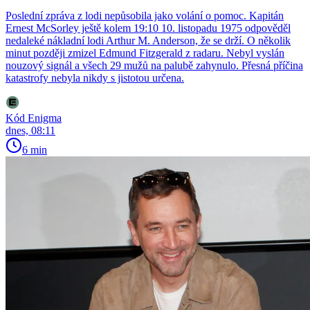
Poslední zpráva z lodi nepůsobila jako volání o pomoc. Kapitán
Ernest McSorley ještě kolem 19:10 10. listopadu 1975 odpověděl
nedaleké nákladní lodi Arthur M. Anderson, že se drží. O několik
minut později zmizel Edmund Fitzgerald z radaru. Nebyl vyslán
nouzový signál a všech 29 mužů na palubě zahynulo. Přesná příčina
katastrofy nebyla nikdy s jistotou určena.
Kód Enigma
dnes, 08:11
6 min