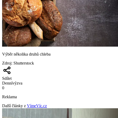
Výběr několika druhů chleba
Zdroj
:
Shutterstock
Sdílet
Denní
výzva
0
Reklama
Další články z
VímeVíc.cz