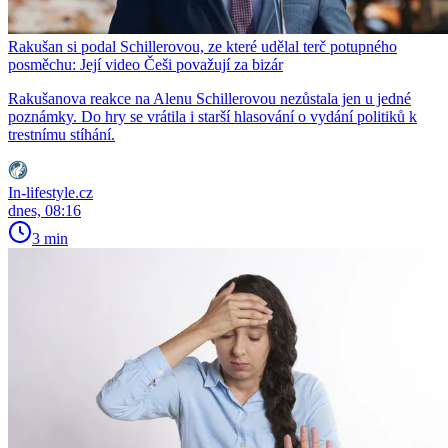
Rakušan si podal Schillerovou, ze které udělal terč potupného
posměchu: Její video Češi považují za bizár
Rakušanova reakce na Alenu Schillerovou nezůstala jen u jedné
poznámky. Do hry se vrátila i starší hlasování o vydání politiků k
trestnímu stíhání.
In-lifestyle.cz
dnes, 08:16
3 min