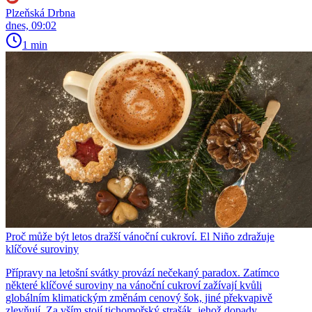
Plzeňská Drbna
dnes, 09:02
1 min
Proč může být letos dražší vánoční cukroví. El Niño zdražuje
klíčové suroviny
Přípravy na letošní svátky provází nečekaný paradox. Zatímco
některé klíčové suroviny na vánoční cukroví zažívají kvůli
globálním klimatickým změnám cenový šok, jiné překvapivě
zlevňují. Za vším stojí tichomořský strašák, jehož dopady