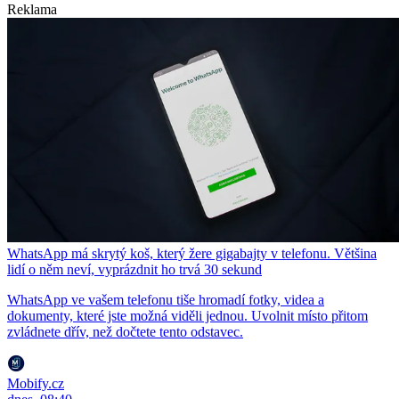
Reklama
WhatsApp má skrytý koš, který žere gigabajty v telefonu. Většina
lidí o něm neví, vyprázdnit ho trvá 30 sekund
WhatsApp ve vašem telefonu tiše hromadí fotky, videa a
dokumenty, které jste možná viděli jednou. Uvolnit místo přitom
zvládnete dřív, než dočtete tento odstavec.
Mobify.cz