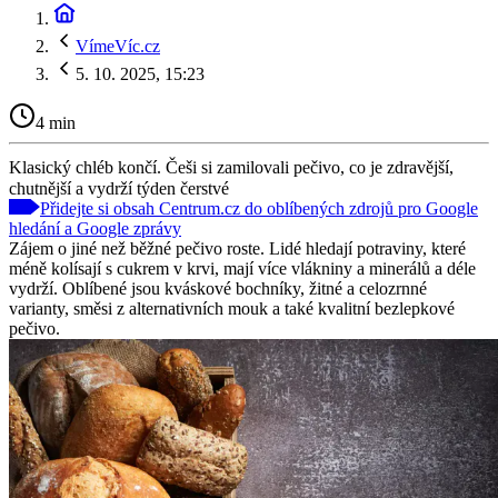
VímeVíc.cz
5. 10. 2025, 15:23
4 min
Klasický chléb končí. Češi si zamilovali pečivo, co je zdravější,
chutnější a vydrží týden čerstvé
Přidejte si obsah Centrum.cz do oblíbených zdrojů pro Google
hledání a Google zprávy
Zájem o jiné než běžné pečivo roste. Lidé hledají potraviny, které
méně kolísají s cukrem v krvi, mají více vlákniny a minerálů a déle
vydrží. Oblíbené jsou kváskové bochníky, žitné a celozrnné
varianty, směsi z alternativních mouk a také kvalitní bezlepkové
pečivo.