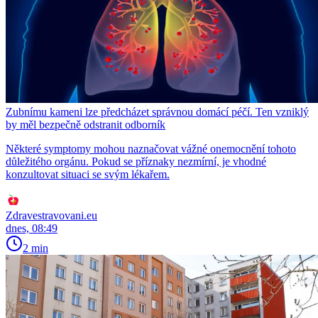
Zubnímu kameni lze předcházet správnou domácí péčí. Ten vzniklý
by měl bezpečně odstranit odborník
Některé symptomy mohou naznačovat vážné onemocnění tohoto
důležitého orgánu. Pokud se příznaky nezmírní, je vhodné
konzultovat situaci se svým lékařem.
Zdravestravovani.eu
dnes, 08:49
2 min