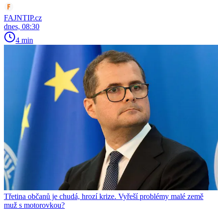
FAJNTIP.cz
dnes, 08:30
4 min
Třetina občanů je chudá, hrozí krize. Vyřeší problémy malé země
muž s motorovkou?