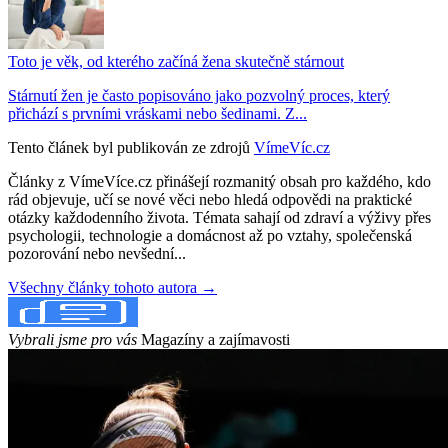
Toto je věk, od kterého začíná žena skutečně stárnout
Stárnutí žen je často popisováno jako pozvolný proces, který
přichází s prvními vráskami nebo šedinami. Z...
Tento článek byl publikován ze zdrojů
VímeVíc.cz
Články z VímeVíce.cz přinášejí rozmanitý obsah pro každého, kdo
rád objevuje, učí se nové věci nebo hledá odpovědi na praktické
otázky každodenního života. Témata sahají od zdraví a výživy přes
psychologii, technologie a domácnost až po vztahy, společenská
pozorování nebo nevšední...
Všechny články tohoto autora →
Vybrali jsme pro vás
Magazíny a zajímavosti