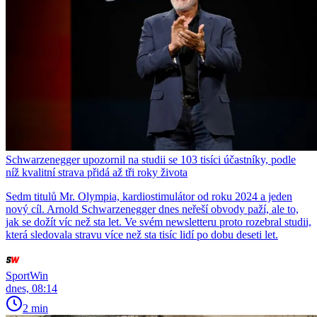
Schwarzenegger upozornil na studii se 103 tisíci účastníky, podle
níž kvalitní strava přidá až tři roky života
Sedm titulů Mr. Olympia, kardiostimulátor od roku 2024 a jeden
nový cíl. Arnold Schwarzenegger dnes neřeší obvody paží, ale to,
jak se dožít víc než sta let. Ve svém newsletteru proto rozebral studii,
která sledovala stravu více než sta tisíc lidí po dobu deseti let.
SportWin
dnes, 08:14
2 min