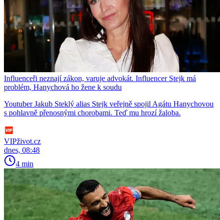
Influenceři neznají zákon, varuje advokát. Influencer Stejk má
problém, Hanychová ho žene k soudu
Youtuber Jakub Steklý alias Stejk veřejně spojil Agátu Hanychovou
s pohlavně přenosnými chorobami. Teď mu hrozí žaloba.
VIPživot.cz
dnes, 08:48
4 min