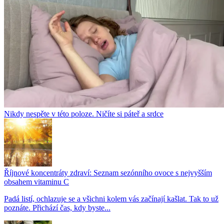
Nikdy nespěte v této poloze. Ničíte si páteř a srdce
Říjnové koncentráty zdraví: Seznam sezónního ovoce s nejvyšším
obsahem vitaminu C
Padá listí, ochlazuje se a všichni kolem vás začínají kašlat. Tak to už
poznáte. Přichází čas, kdy byste...