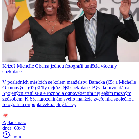
Krize? Michelle Obama jednou fotografií umlčela všechny
spekulace
V posledních měsících se kolem manželství Baracka (65) a Michelle
Obamových (62) šířily nejrůznější spekulace. Bývalá první dáma
Spojených států se ale rozhodla odpovědět tím nejlepším možným
způsobem. K 65. narozeninám svého manžela zveřejnila společnou
fotografii a připojila vzkaz plný lásky.
Aplausin.cz
dnes, 08:43
1 min