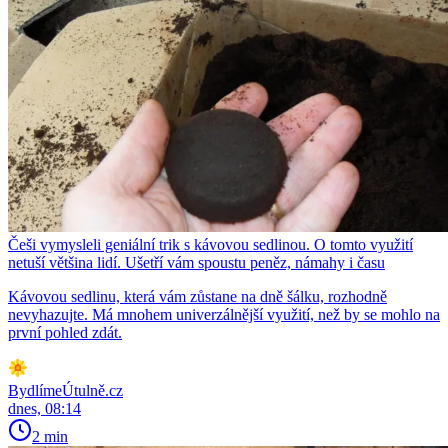
Češi vymysleli geniální trik s kávovou sedlinou. O tomto využití
netuší většina lidí. Ušetří vám spoustu peněz, námahy i času
Kávovou sedlinu, která vám zůstane na dně šálku, rozhodně
nevyhazujte. Má mnohem univerzálnější využití, než by se mohlo na
první pohled zdát.
BydlímeÚtulně.cz
dnes, 08:14
2 min