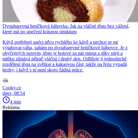
Dvoubarevná hrníčková bábovka: Jak na vláčné těsto bez vážení,
které má po upečení krásnou strukturu
Když potřebuji upéct něco rychlého ke kávě a nechce se mi
vytahovat váha, sahám po dvoubarevné hrníčkové bábovce. Je z
obyčejných surovin, těsto je hotové za pár minut a díky oleji a
mléku zůstává pěkně vláčná i druhý den. Odlišuje ji jednoduché
rozdělení těsta na světlou a kakaovou část, takže na řezu vypadá
hezky, i když s ní není skoro žádná práce.
Cooky.cz
dnes, 08:54
4 min
Reklama