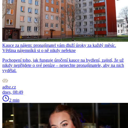
Kauce za nájem: pronajímatel vám dluží úroky za každý měsíc.
Většina nájemníků si o ně nikdy neřekne
Pochopení toho, jak funguje úročení kauce na bydlení, zajistí, že už
nikdy nepřijdete o své peníze – nenechte pronajímatele, aby na nich
vydělal.
adbz.cz
dnes, 08:49
2 min