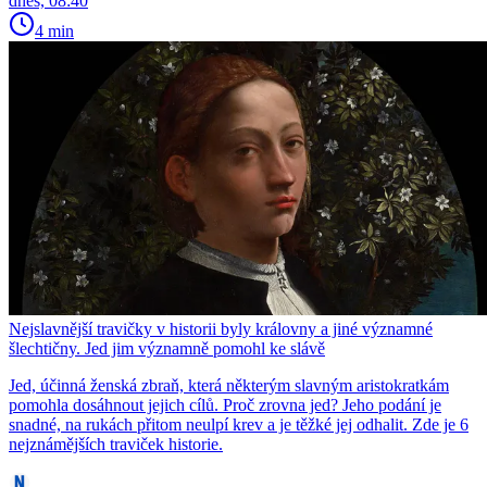
dnes, 08:40
4 min
Nejslavnější travičky v historii byly královny a jiné významné
šlechtičny. Jed jim významně pomohl ke slávě
Jed, účinná ženská zbraň, která některým slavným aristokratkám
pomohla dosáhnout jejich cílů. Proč zrovna jed? Jeho podání je
snadné, na rukách přitom neulpí krev a je těžké jej odhalit. Zde je 6
nejznámějších traviček historie.