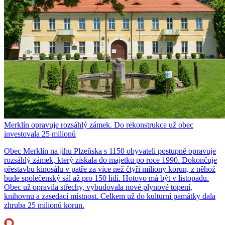
Merklín opravuje rozsáhlý zámek. Do rekonstrukce už obec
investovala 25 milionů
Obec Merklín na jihu Plzeňska s 1150 obyvateli postupně opravuje
rozsáhlý zámek, který získala do majetku po roce 1990. Dokončuje
přestavbu kinosálu v patře za více než čtyři miliony korun, z něhož
bude společenský sál až pro 150 lidí. Hotovo má být v listopadu.
Obec už opravila střechy, vybudovala nové plynové topení,
knihovnu a zasedací místnost. Celkem už do kulturní památky dala
zhruba 25 milionů korun.