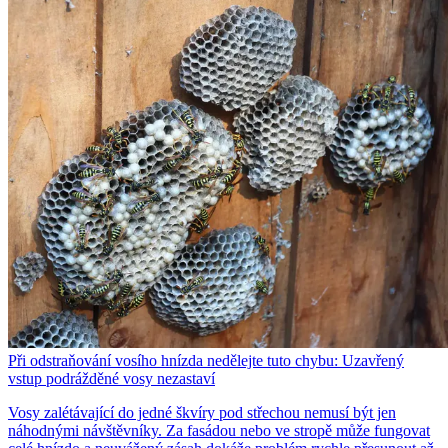
Při odstraňování vosího hnízda nedělejte tuto chybu: Uzavřený
vstup podrážděné vosy nezastaví
Vosy zalétávající do jedné škvíry pod střechou nemusí být jen
náhodnými návštěvníky. Za fasádou nebo ve stropě může fungovat