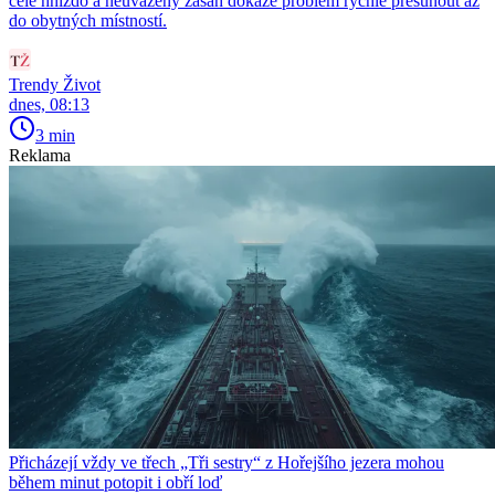
celé hnízdo a neuvážený zásah dokáže problém rychle přesunout až
do obytných místností.
Trendy Život
dnes, 08:13
3 min
Reklama
Přicházejí vždy ve třech „Tři sestry“ z Hořejšího jezera mohou
během minut potopit i obří loď