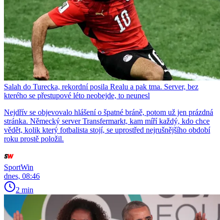
Salah do Turecka, rekordní posila Realu a pak tma. Server, bez
kterého se přestupové léto neobejde, to neunesl
Nejdřív se objevovalo hlášení o špatné bráně, potom už jen prázdná
stránka. Německý server Transfermarkt, kam míří každý, kdo chce
vědět, kolik který fotbalista stojí, se uprostřed nejrušnějšího období
roku prostě položil.
SportWin
dnes, 08:46
2 min