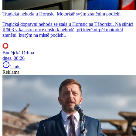
Tragická nehoda u Horusic. Motorkář svým zraněním podlehl
Tragická dopravní nehoda se stala u Horusic na Táborsku. Na silnici
II/603 v katastru obce došlo k nehodě, při které utrpěl motorkář
zranění, kterým na místě podlehl.
Budějcká Drbna
dnes, 08:26
1 min
Reklama