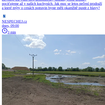
pociťujeme až v našich kuchyních. Jak moc se letos pečení prodraží
a které mýty o cenách potravin byste měli okamžitě pustit z hlavy?
NESPECHEJ.cz
dnes, 09:00
3 min