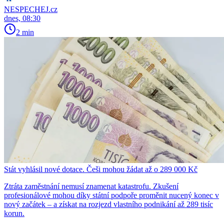
NESPECHEJ.cz
dnes, 08:30
2 min
Stát vyhlásil nové dotace. Češi mohou žádat až o 289 000 Kč
Ztráta zaměstnání nemusí znamenat katastrofu. Zkušení
profesionálové mohou díky státní podpoře proměnit nucený konec v
nový začátek – a získat na rozjezd vlastního podnikání až 289 tisíc
korun.