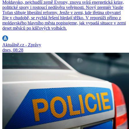
Moldavsko, nejchudší země Evropy, znovu svírá energetická krize,
politické spory i rostoucí nedůvěra veřejnosti. Nový premiér Vasile
Tofan slibuje liberální reformy. Jenže v zemi, kde třetina obyvatel
žije v chudobě, se rychlá řešení hledají těžko. V reportáži přímo z
moldavského hlavního města popisujeme, jak vypadá situace v zemi
deset měsíců po klíčových volbách.
Aktuálně.cz - Zprávy
dnes, 08:28