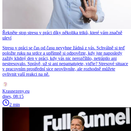
Řekněte stop stresu v práci díky několika triků, které vám značně
uleví
Stresu v práci se čas od času nevyhne žádná z vás. Schválně si teď
položte ruku na srdce a upřímně si odpovězte, kdy jste naposledy
zažily klidný den v práci, kdy vás nic nerozčílilo, netrápilo ani
nestresovalo. Správě, už si ani nepamatujete, viďte? Stresové situace
v pracovním prostřední sice neovlivníte, ale rozhodně můžete
ovlivnit vaší reakci na ně.
Krasnezeny.eu
dnes, 08:15
2 min