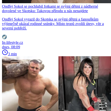
Ondřej Sokol se pochlubil fotkami se svými dětmi z nádherné
dovolené ve Skotsku: Takovou přírodu u nás nenajdete
Ondřej Sokol vyrazil do Skotska se svými dětmi a fanouškům
výjimečně ukázal rodinné snímky. Místo tropů zvolili útesy, vítr a
severní pobřeží.
In-lifestyle.cz
dnes, 08:09
3 min