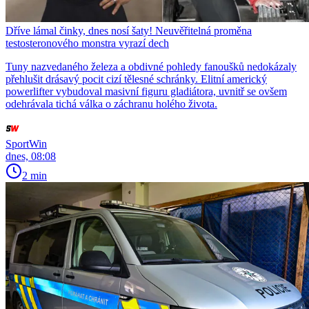
Dříve lámal činky, dnes nosí šaty! Neuvěřitelná proměna
testosteronového monstra vyrazí dech
Tuny nazvedaného železa a obdivné pohledy fanoušků nedokázaly
přehlušit drásavý pocit cizí tělesné schránky. Elitní americký
powerlifter vybudoval masivní figuru gladiátora, uvnitř se ovšem
odehrávala tichá válka o záchranu holého života.
SportWin
dnes, 08:08
2 min