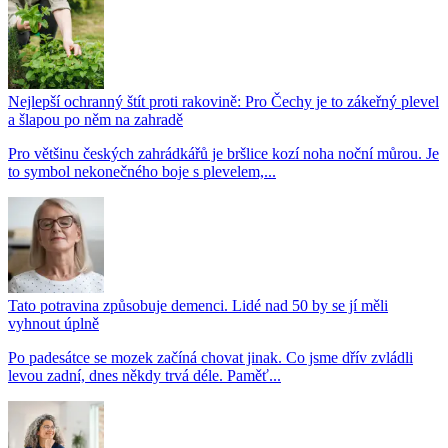
Nejlepší ochranný štít proti rakovině: Pro Čechy je to zákeřný plevel
a šlapou po něm na zahradě
Pro většinu českých zahrádkářů je bršlice kozí noha noční můrou. Je
to symbol nekonečného boje s plevelem,...
Tato potravina způsobuje demenci. Lidé nad 50 by se jí měli
vyhnout úplně
Po padesátce se mozek začíná chovat jinak. Co jsme dřív zvládli
levou zadní, dnes někdy trvá déle. Paměť...