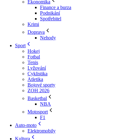
Ekonomika
Finance a burza
Podnikání
Spotřebitel
Krimi
Doprava
Nehody
Sport
Hokej
Fotbal
Tenis
Lyžování
Cyklistika
Atletika
Bojové sporty
ZOH 2026
Basketbal
NBA
Motosport
F1
Auto-moto
Elektromobily
Kultura