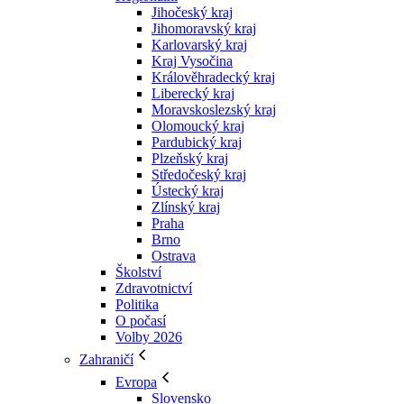
Jihočeský kraj
Jihomoravský kraj
Karlovarský kraj
Kraj Vysočina
Králověhradecký kraj
Liberecký kraj
Moravskoslezský kraj
Olomoucký kraj
Pardubický kraj
Plzeňský kraj
Středočeský kraj
Ústecký kraj
Zlínský kraj
Praha
Brno
Ostrava
Školství
Zdravotnictví
Politika
O počasí
Volby 2026
Zahraničí
Evropa
Slovensko