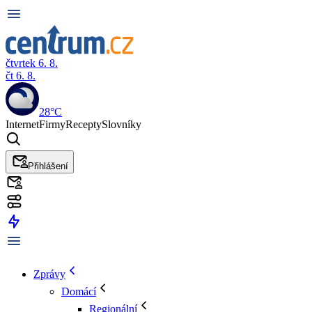
čtvrtek 6. 8.
čt 6. 8.
28°C
Internet
Firmy
Recepty
Slovníky
Přihlášení
Zprávy
Domácí
Regionální