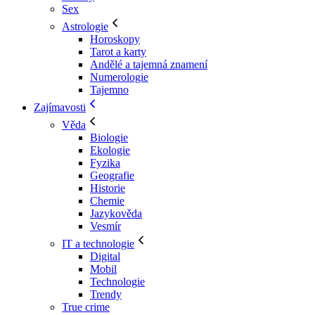
Sex
Astrologie
Horoskopy
Tarot a karty
Andělé a tajemná znamení
Numerologie
Tajemno
Zajímavosti
Věda
Biologie
Ekologie
Fyzika
Geografie
Historie
Chemie
Jazykověda
Vesmír
IT a technologie
Digital
Mobil
Technologie
Trendy
True crime