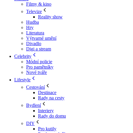
Filmy & kino
Televize
Reality show
Hudba
Hry
Literatura
Výtvarné umění
Divadlo
Digi a stream
Celebrity
Módní policie
Pro pamětníky
Nové tváře
Lifestyle
Cestování
Destinace
Rady na cesty
Bydlení
Interiery
Rady do domu
DIY
Pro kutily