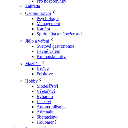
Pro hospodyňky
Zahrada
Osobní rozvoj
Psychologie
Management
Kariéra
Spiritualita a náboženství
Jídlo a vaření
Světová gastronomie
Levné vaření
Kulinářské triky
Mazlíčci
Kočky
Pejskové
Hobby
Modelářství
Včelařství
Rybaření
Letectví
Automobilismus
Adrenalin
Sběratelství
Houbaření