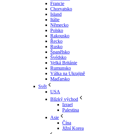
Francie
Chorvatsko
Island
Itálie
Německo
Polsko
Rakousko
Řecko
Rusko
Španělsko
Švédsko
Velká Británie
Rumunsko
Válka na Ukrajině
Maďarsko
Svět
USA
Blízký východ
Izrael
Palestina
Asie
Čína
Jižní Korea