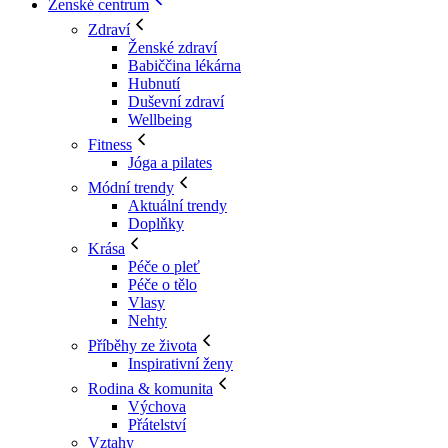
Ženské centrum
Zdraví
Ženské zdraví
Babiččina lékárna
Hubnutí
Duševní zdraví
Wellbeing
Fitness
Jóga a pilates
Módní trendy
Aktuální trendy
Doplňky
Krása
Péče o pleť
Péče o tělo
Vlasy
Nehty
Příběhy ze života
Inspirativní ženy
Rodina & komunita
Výchova
Přátelství
Vztahy