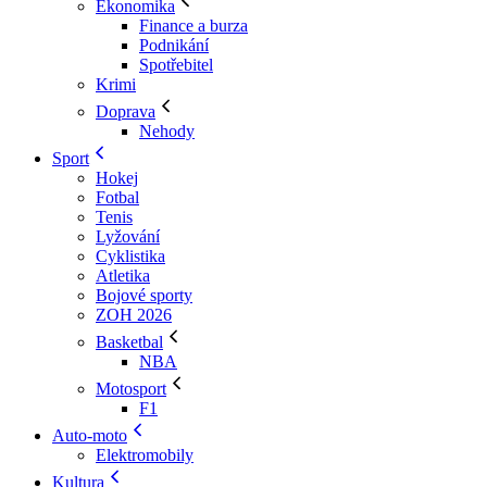
Ekonomika
Finance a burza
Podnikání
Spotřebitel
Krimi
Doprava
Nehody
Sport
Hokej
Fotbal
Tenis
Lyžování
Cyklistika
Atletika
Bojové sporty
ZOH 2026
Basketbal
NBA
Motosport
F1
Auto-moto
Elektromobily
Kultura