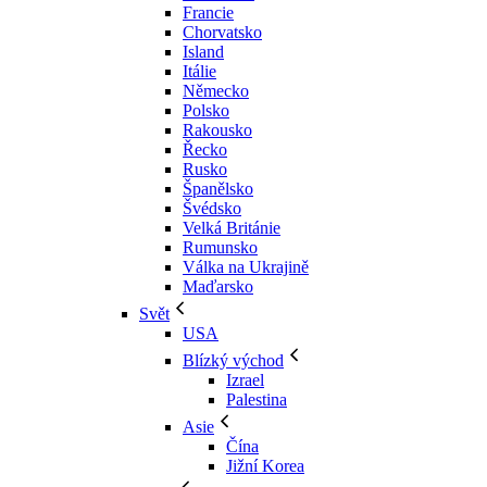
Francie
Chorvatsko
Island
Itálie
Německo
Polsko
Rakousko
Řecko
Rusko
Španělsko
Švédsko
Velká Británie
Rumunsko
Válka na Ukrajině
Maďarsko
Svět
USA
Blízký východ
Izrael
Palestina
Asie
Čína
Jižní Korea