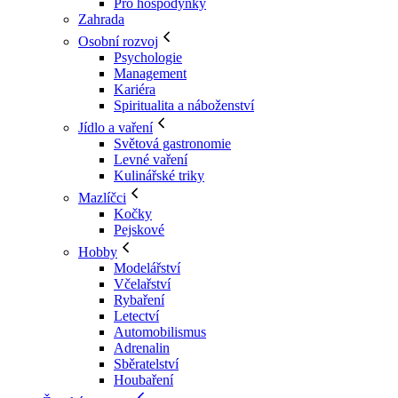
Pro hospodyňky
Zahrada
Osobní rozvoj
Psychologie
Management
Kariéra
Spiritualita a náboženství
Jídlo a vaření
Světová gastronomie
Levné vaření
Kulinářské triky
Mazlíčci
Kočky
Pejskové
Hobby
Modelářství
Včelařství
Rybaření
Letectví
Automobilismus
Adrenalin
Sběratelství
Houbaření