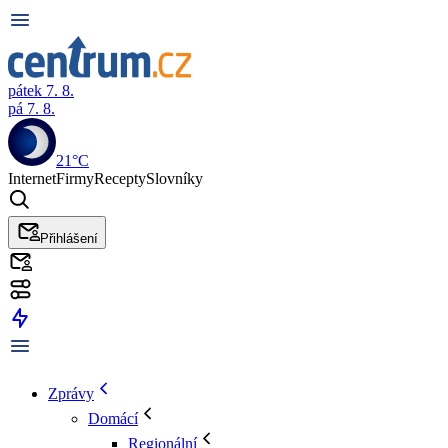
pátek 7. 8.
pá 7. 8.
21°C
Internet
Firmy
Recepty
Slovníky
Přihlášení
Zprávy
Domácí
Regionální