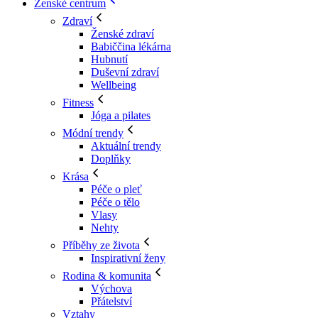
Ženské centrum
Zdraví
Ženské zdraví
Babiččina lékárna
Hubnutí
Duševní zdraví
Wellbeing
Fitness
Jóga a pilates
Módní trendy
Aktuální trendy
Doplňky
Krása
Péče o pleť
Péče o tělo
Vlasy
Nehty
Příběhy ze života
Inspirativní ženy
Rodina & komunita
Výchova
Přátelství
Vztahy