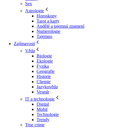
Sex
Astrologie
Horoskopy
Tarot a karty
Andělé a tajemná znamení
Numerologie
Tajemno
Zajímavosti
Věda
Biologie
Ekologie
Fyzika
Geografie
Historie
Chemie
Jazykověda
Vesmír
IT a technologie
Digital
Mobil
Technologie
Trendy
True crime