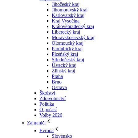
Jihočeský kraj
Jihomoravský kraj
Karlovarský kraj
Kraj Vysočina
Králověhradecký kraj
Liberecký kraj
Moravskoslezský kraj
Olomoucký kraj
Pardubický kraj
Plzeňský kraj
Středočeský kraj
Ústecký kraj
Zlínský kraj
Praha
Brno
Ostrava
Školství
Zdravotnictví
Politika
O počasí
Volby 2026
Zahraničí
Evropa
Slovensko