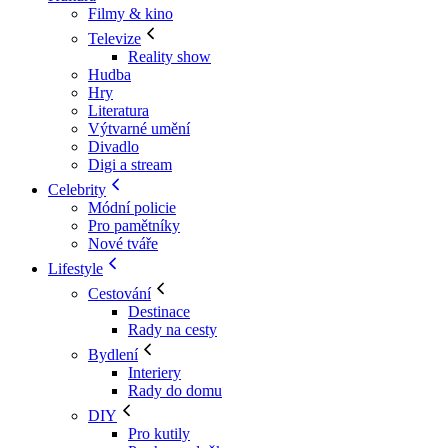
Filmy & kino
Televize
Reality show
Hudba
Hry
Literatura
Výtvarné umění
Divadlo
Digi a stream
Celebrity
Módní policie
Pro pamětníky
Nové tváře
Lifestyle
Cestování
Destinace
Rady na cesty
Bydlení
Interiery
Rady do domu
DIY
Pro kutily