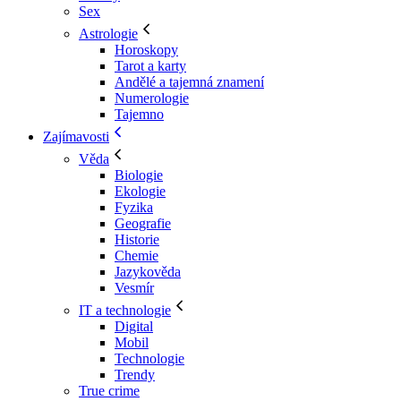
Sex
Astrologie
Horoskopy
Tarot a karty
Andělé a tajemná znamení
Numerologie
Tajemno
Zajímavosti
Věda
Biologie
Ekologie
Fyzika
Geografie
Historie
Chemie
Jazykověda
Vesmír
IT a technologie
Digital
Mobil
Technologie
Trendy
True crime