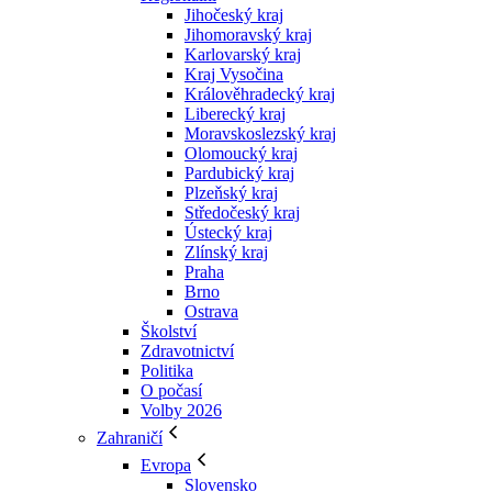
Jihočeský kraj
Jihomoravský kraj
Karlovarský kraj
Kraj Vysočina
Králověhradecký kraj
Liberecký kraj
Moravskoslezský kraj
Olomoucký kraj
Pardubický kraj
Plzeňský kraj
Středočeský kraj
Ústecký kraj
Zlínský kraj
Praha
Brno
Ostrava
Školství
Zdravotnictví
Politika
O počasí
Volby 2026
Zahraničí
Evropa
Slovensko