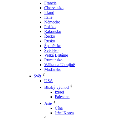
Francie
Chorvatsko
Island
Itálie
Německo
Polsko
Rakousko
Řecko
Rusko
Španělsko
Švédsko
Velká Británie
Rumunsko
Válka na Ukrajině
Maďarsko
Svět
USA
Blízký východ
Izrael
Palestina
Asie
Čína
Jižní Korea