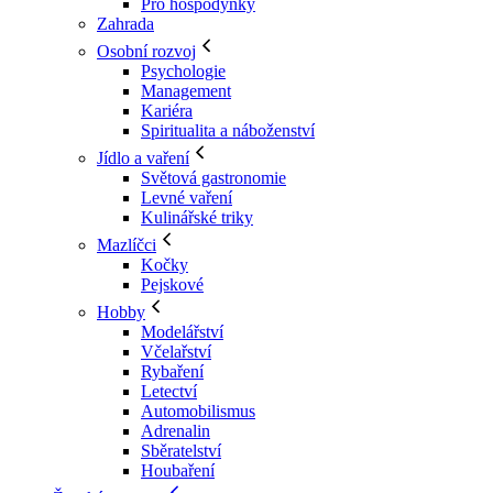
Pro hospodyňky
Zahrada
Osobní rozvoj
Psychologie
Management
Kariéra
Spiritualita a náboženství
Jídlo a vaření
Světová gastronomie
Levné vaření
Kulinářské triky
Mazlíčci
Kočky
Pejskové
Hobby
Modelářství
Včelařství
Rybaření
Letectví
Automobilismus
Adrenalin
Sběratelství
Houbaření