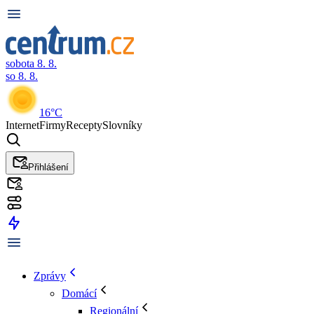
sobota 8. 8.
so 8. 8.
16°C
Internet
Firmy
Recepty
Slovníky
Přihlášení
Zprávy
Domácí
Regionální