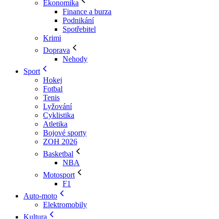
Ekonomika
Finance a burza
Podnikání
Spotřebitel
Krimi
Doprava
Nehody
Sport
Hokej
Fotbal
Tenis
Lyžování
Cyklistika
Atletika
Bojové sporty
ZOH 2026
Basketbal
NBA
Motosport
F1
Auto-moto
Elektromobily
Kultura