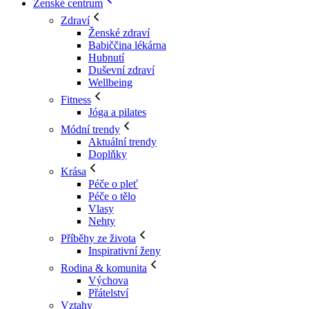
Ženské centrum
Zdraví
Ženské zdraví
Babiččina lékárna
Hubnutí
Duševní zdraví
Wellbeing
Fitness
Jóga a pilates
Módní trendy
Aktuální trendy
Doplňky
Krása
Péče o pleť
Péče o tělo
Vlasy
Nehty
Příběhy ze života
Inspirativní ženy
Rodina & komunita
Výchova
Přátelství
Vztahy