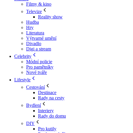
Filmy & kino
Televize
Reality show
Hudba
Hry
Literatura
Výtvarné umění
Divadlo
Digi a stream
Celebrity
Módní policie
Pro pamětníky
Nové tváře
Lifestyle
Cestování
Destinace
Rady na cesty
Bydlení
Interiery
Rady do domu
DIY
Pro kutily