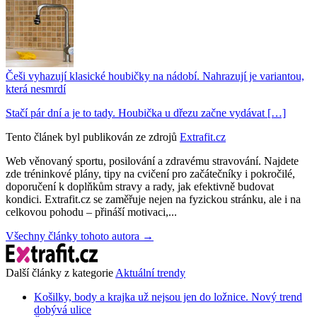
Češi vyhazují klasické houbičky na nádobí. Nahrazují je variantou,
která nesmrdí
Stačí pár dní a je to tady. Houbička u dřezu začne vydávat […]
Tento článek byl publikován ze zdrojů
Extrafit.cz
Web věnovaný sportu, posilování a zdravému stravování. Najdete
zde tréninkové plány, tipy na cvičení pro začátečníky i pokročilé,
doporučení k doplňkům stravy a rady, jak efektivně budovat
kondici. Extrafit.cz se zaměřuje nejen na fyzickou stránku, ale i na
celkovou pohodu – přináší motivaci,...
Všechny články tohoto autora →
Další články z kategorie
Aktuální trendy
Košilky, body a krajka už nejsou jen do ložnice. Nový trend
dobývá ulice