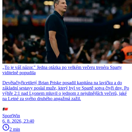
„To je váš názor." Jedna otázka po velkém večeru trenéra Sparty
viditelně popudila
Devětačtyřicetiletý Brian Priske posadil kapitána na lavičku a do
základní sestavy poslal muže, který byl ve Spartě sotva čtyři dny. Po
výhře 2:1 nad Lyonem mluvil o jednom z nejsilnějších večerů, jaké
na Letné za svého druhého angažmá zažil.
SportWin
6. 8. 2026, 23:40
2 min