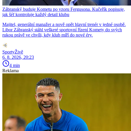
Zábranský buduje Kometu po vzoru Fergusona. Kučeřík popisuje,
jak šéf kontroluje každý detail klubu
Majitel, generální manažer a nově opět hlavní trenér v jedné osobě.
Libor Zábranský stáhl veškeré sportovní řízení Komety do svých
rukou právě ve chvíli, kdy klub míří do nové éry.
SportyŽivě
6. 8. 2026, 20:23
4 min
Reklama