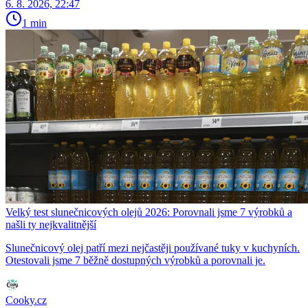
6. 8. 2026, 22:47
1 min
Velký test slunečnicových olejů 2026: Porovnali jsme 7 výrobků a
našli ty nejkvalitnější
Slunečnicový olej patří mezi nejčastěji používané tuky v kuchyních.
Otestovali jsme 7 běžně dostupných výrobků a porovnali je.
Cooky.cz