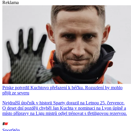
Reklama
Priske potvrdil Kuchtovo přeřazení k béčku. Rozuzlení by mohlo
přijít ze severu
Nejdražší útočník v historii Sparty dorazil na Letnou 25. července.
O deset dní později chyběl Jan Kuchta v nominaci na Lyon úplně a
místo přípravy na Ligu mistrů odjel trénovat s třetiligovou rezervou.
SportWin