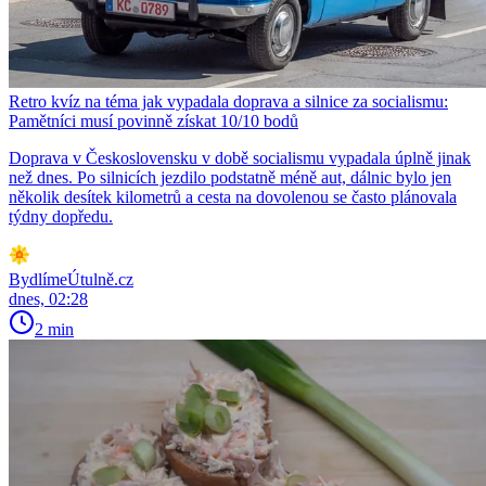
Retro kvíz na téma jak vypadala doprava a silnice za socialismu:
Pamětníci musí povinně získat 10/10 bodů
Doprava v Československu v době socialismu vypadala úplně jinak
než dnes. Po silnicích jezdilo podstatně méně aut, dálnic bylo jen
několik desítek kilometrů a cesta na dovolenou se často plánovala
týdny dopředu.
BydlímeÚtulně.cz
dnes, 02:28
2 min