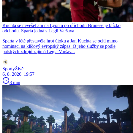
Kuchta se nevešel ani na Lyon a po příchodu Brunese je blízko
odchodu. Sparta jedná s Legií Varšava
Sparta v létě přestavěla hrot útoku a Jan Kuchta se ocitl mimo
nominaci na klíčový evropský zápas. O jeho služby se podle
polských zdrojů zajímá Legia Varšava.
SportyŽivě
6. 8. 2026, 19:57
3 min