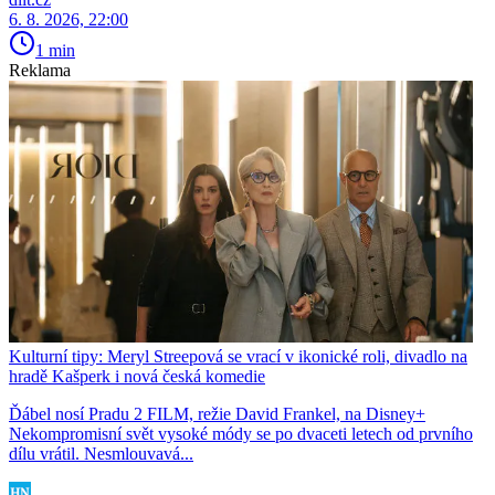
6. 8. 2026, 22:00
1 min
Reklama
Kulturní tipy: Meryl Streepová se vrací v ikonické roli, divadlo na
hradě Kašperk i nová česká komedie
Ďábel nosí Pradu 2 FILM, režie David Frankel, na Disney+
Nekompromisní svět vysoké módy se po dvaceti letech od prvního
dílu vrátil. Nesmlouvavá...