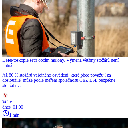
Defektoskopie šetří obcím miliony. Výměna většiny stožárů není
nutná
Až 80 % stožárů veřejného osvětlení, které obce považují za
dosloužilé, může podle měření společnosti ČEZ ESL bezpečně
sloužit i…
Volty
dnes, 01:00
1 min