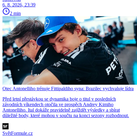
6. 8. 2026, 23:39
2 min
Otec Antonelliho trénuje Fittipaldiho syna: Brazilec vychvaluje lídra
Před letní přestávkou se dynamika boje o titul v posledních
závodních víkendech otočila ve prospěch Andrey Kimiho
Antonelliho. Ital dokáže pravidelně zajíždět výsledky a sbírat
důležité body, které mohou v součtu na konci sezony rozhodnout.
SvětFormule.cz