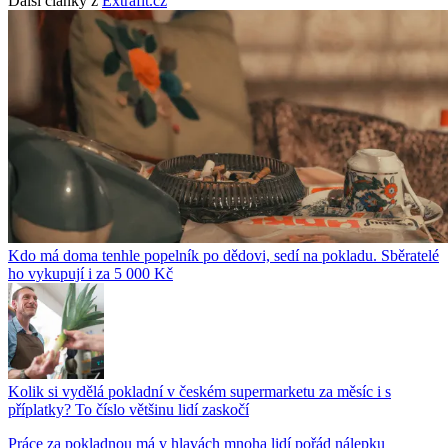
Další články z
Extrafit.cz
Kdo má doma tenhle popelník po dědovi, sedí na pokladu. Sběratelé
ho vykupují i za 5 000 Kč
Kolik si vydělá pokladní v českém supermarketu za měsíc i s
příplatky? To číslo většinu lidí zaskočí
Práce za pokladnou má v hlavách mnoha lidí pořád nálepku