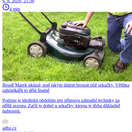
6. 8. 2026, 21:56
4 min
Brusíř Marek ukázal, pod jakým úhlem brousit nůž sekačky. Většina
zahrádkářů to dělá špatně
Podzim je ideálním obdobím pro přípravu zahradní techniky na
příští sezonu. Začít je dobré u sekačky, kterou je třeba důkladně
nabrousit.
adbz.cz