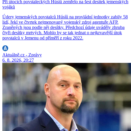
Při útocích povstaleckých Húsíů zemřelo na šest desítek jemenských
vojáků
Údery jemenských povstalců Húsíů na provládní jednotky zabily 58
lidí, řekl ve čtvrtek nejmenovaný vojenský zdroj agentuře AFP.
Zraněných jsou podle něj desítky. Předchozí údaje uváděly zhruba
čtyři desítky mrtvých. Mohlo by se tak jednat o nejkrvavější útok
povstalců v Jemenu od příměří z roku 2022.
Aktuálně.cz - Zprávy
6. 8. 2026, 20:27