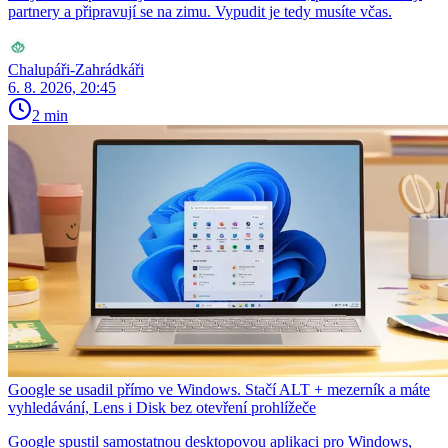
partnery a připravují se na zimu. Vypudit je tedy musíte včas.
Chalupáři-Zahrádkáři
6. 8. 2026, 20:45
2 min
Google se usadil přímo ve Windows. Stačí ALT + mezerník a máte
vyhledávání, Lens i Disk bez otevření prohlížeče
Google spustil samostatnou desktopovou aplikaci pro Windows,