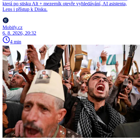
která po stisku Alt + mezerník otevře vyhledávání, AI asistenta,
Lens i přístup k Disku.
Mobify.cz
6. 8. 2026, 20:32
4 min