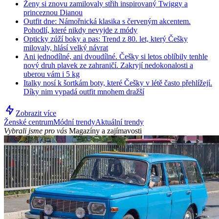
Ženy si znovu zamilovaly střih inspirovaný Twiggy a
princeznou Dianou
Outfit dne: Námořnická klasika s červeným akcentem.
Pohodlí, které nikdy nevyjde z módy
Opticky zúží boky a pas: Trend z 80. let, který Češky
milovaly, hlásí velký návrat
Ani jednodílné, ani dvoudílné. Češky si letos oblíbily tenhle
nový druh plavek ze zahraničí. Zakryjí nedokonalosti a
uberou vám i 5 kg
Italky nosí k šortkám boty, které Češky v létě často přehlížejí.
Díky nim vypadá outfit mnohem dražší
Zobrazit více
Ženské centrum
Módní trendy
Aktuální trendy
Vybrali jsme pro vás
Magazíny a zajímavosti