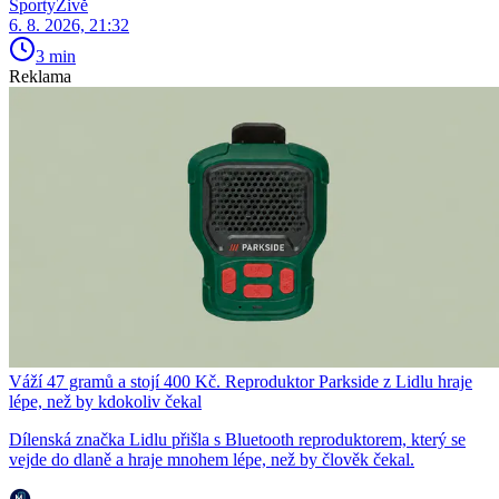
SportyŽivě
6. 8. 2026, 21:32
3 min
Reklama
Váží 47 gramů a stojí 400 Kč. Reproduktor Parkside z Lidlu hraje
lépe, než by kdokoliv čekal
Dílenská značka Lidlu přišla s Bluetooth reproduktorem, který se
vejde do dlaně a hraje mnohem lépe, než by člověk čekal.