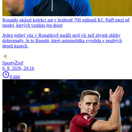
Ronaldo ukázal kolekci aut v hodnotě 700 milionů Kč. Patří mezi ně
model, kterých vzniklo jen deset
Jeden jediný vůz v Ronaldově garáži stojí víc než zbytek sbírky
dohromady. Je to Bugatti, které automobilka vyrobila v pouhých
deseti kusech.
SportyŽivě
6. 8. 2026, 20:16
4 min