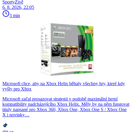
SportyŽivě
6. 8. 2026, 22:05
3 min
Microsoft chce, aby na Xbox Helix běhaly všechny hry, které kdy
vyšly pro Xbox
Microsoft začal prosazovat strategii v podobě maximální herní
kompatibility nadcházejícího Xbox Helix. Měly by na něm fungovat
tituly napsané pro Xbox 360, Xbox One, Xbox One S / Xbox One
X i novinky…
diit.cz