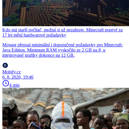
Kdo má starší počítač, možná si už nezahraje. Minecraft poprvé za
17 let mění hardwarové požadavky
Mojang přepsal minimální i doporučené požadavky pro Minecraft:
Java Edition. Minimum RAM vyskočilo ze 2 GB na 8, u
integrované grafiky dokonce na 12 GB.
Mobify.cz
6. 8. 2026, 19:46
4 min