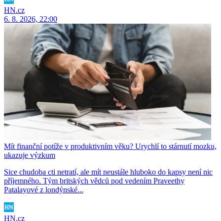
HN.cz
6. 8. 2026, 22:00
Mít finanční potíže v produktivním věku? Urychlí to stárnutí mozku,
ukazuje výzkum
Sice chudoba cti netratí, ale mít neustále hluboko do kapsy není nic
příjemného. Tým britských vědců pod vedením Praveethy
Patalayové z londýnské...
HN.cz