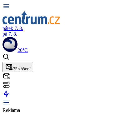
pátek 7. 8.
pá 7. 8.
20°C
Přihlášení
Reklama