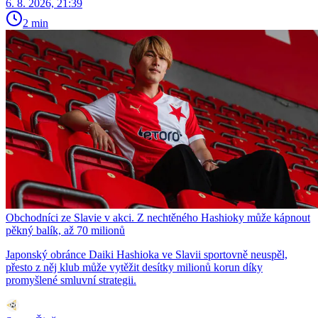
6. 8. 2026, 21:39
2 min
Obchodníci ze Slavie v akci. Z nechtěného Hashioky může kápnout
pěkný balík, až 70 milionů
Japonský obránce Daiki Hashioka ve Slavii sportovně neuspěl,
přesto z něj klub může vytěžit desítky milionů korun díky
promyšlené smluvní strategii.