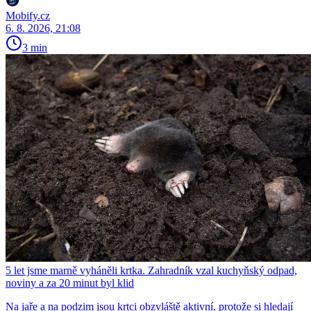
Mobify.cz
6. 8. 2026, 21:08
3 min
5 let jsme marně vyháněli krtka. Zahradník vzal kuchyňský odpad,
noviny a za 20 minut byl klid
Na jaře a na podzim jsou krtci obzvláště aktivní, protože si hledají