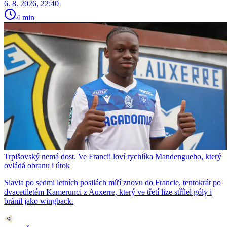
6. 8. 2026, 22:40
4 min
Trpišovský nemá dost. Ve Francii loví rychlíka Mandengueho, který
ovládá obranu i útok
Slavia po sedmi letních posilách míří znovu do Francie, tentokrát po
dvacetiletém Kamerunci z Auxerre, který ve třetí lize střílel góly i
bránil jako wingback.