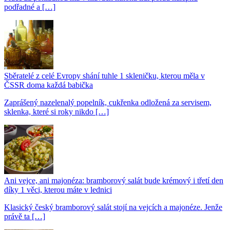
podřadné a […]
Sběratelé z celé Evropy shání tuhle 1 skleničku, kterou měla v
ČSSR doma každá babička
Zaprášený nazelenalý popelník, cukřenka odložená za servisem,
sklenka, které si roky nikdo […]
Ani vejce, ani majonéza: bramborový salát bude krémový i třetí den
díky 1 věci, kterou máte v lednici
Klasický český bramborový salát stojí na vejcích a majonéze. Jenže
právě ta […]