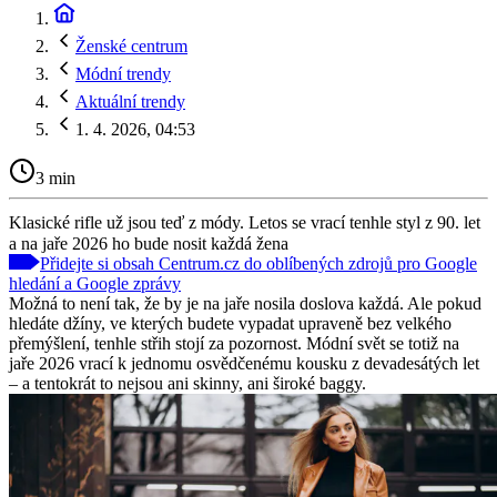
Ženské centrum
Módní trendy
Aktuální trendy
1. 4. 2026, 04:53
3 min
Klasické rifle už jsou teď z módy. Letos se vrací tenhle styl z 90. let
a na jaře 2026 ho bude nosit každá žena
Přidejte si obsah Centrum.cz do oblíbených zdrojů pro Google
hledání a Google zprávy
Možná to není tak, že by je na jaře nosila doslova každá. Ale pokud
hledáte džíny, ve kterých budete vypadat upraveně bez velkého
přemýšlení, tenhle střih stojí za pozornost. Módní svět se totiž na
jaře 2026 vrací k jednomu osvědčenému kousku z devadesátých let
– a tentokrát to nejsou ani skinny, ani široké baggy.