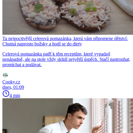
Ta nejpoctivější celerová pomazánka, která vám připomene dětství:
Chutná naprosto božsky a hodí se do diety
Celerová pomazánka patří k těm receptům, které vypadají
nenápadně, ale na stole vždy sklidí největší úspěch. Stačí nastrouhat,
promíchat a podávat.
Cooky.cz
dnes, 01:09
4 min