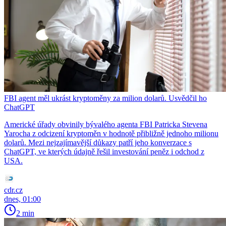
FBI agent měl ukrást kryptoměny za milion dolarů. Usvědčil ho
ChatGPT
Americké úřady obvinily bývalého agenta FBI Patricka Stevena
Yarocha z odcizení kryptoměn v hodnotě přibližně jednoho milionu
dolarů. Mezi nejzajímavější důkazy patří jeho konverzace s
ChatGPT, ve kterých údajně řešil investování peněz i odchod z
USA.
cdr.cz
dnes, 01:00
2 min