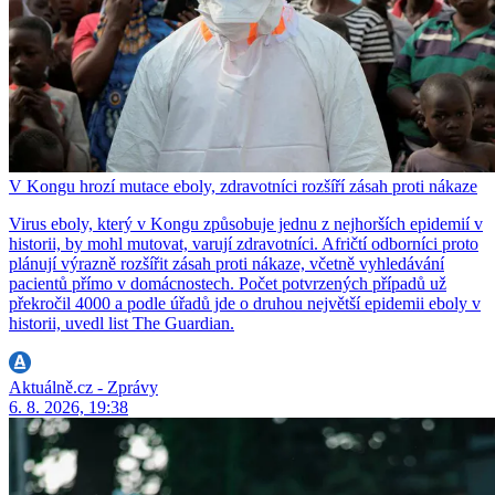
V Kongu hrozí mutace eboly, zdravotníci rozšíří zásah proti nákaze
Virus eboly, který v Kongu způsobuje jednu z nejhorších epidemií v
historii, by mohl mutovat, varují zdravotníci. Afričtí odborníci proto
plánují výrazně rozšířit zásah proti nákaze, včetně vyhledávání
pacientů přímo v domácnostech. Počet potvrzených případů už
překročil 4000 a podle úřadů jde o druhou největší epidemii eboly v
historii, uvedl list The Guardian.
Aktuálně.cz - Zprávy
6. 8. 2026, 19:38