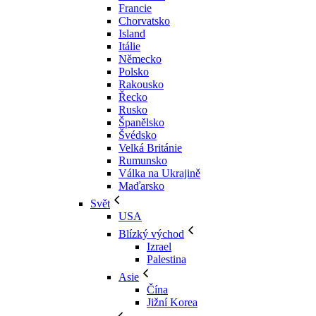
Francie
Chorvatsko
Island
Itálie
Německo
Polsko
Rakousko
Řecko
Rusko
Španělsko
Švédsko
Velká Británie
Rumunsko
Válka na Ukrajině
Maďarsko
Svět
USA
Blízký východ
Izrael
Palestina
Asie
Čína
Jižní Korea