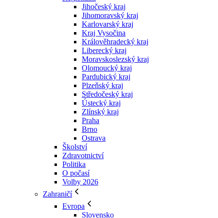
Jihočeský kraj
Jihomoravský kraj
Karlovarský kraj
Kraj Vysočina
Králověhradecký kraj
Liberecký kraj
Moravskoslezský kraj
Olomoucký kraj
Pardubický kraj
Plzeňský kraj
Středočeský kraj
Ústecký kraj
Zlínský kraj
Praha
Brno
Ostrava
Školství
Zdravotnictví
Politika
O počasí
Volby 2026
Zahraničí
Evropa
Slovensko