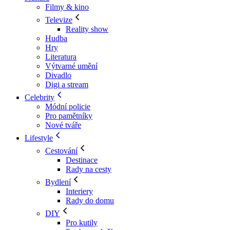
Filmy & kino
Televize
Reality show
Hudba
Hry
Literatura
Výtvarné umění
Divadlo
Digi a stream
Celebrity
Módní policie
Pro pamětníky
Nové tváře
Lifestyle
Cestování
Destinace
Rady na cesty
Bydlení
Interiery
Rady do domu
DIY
Pro kutily