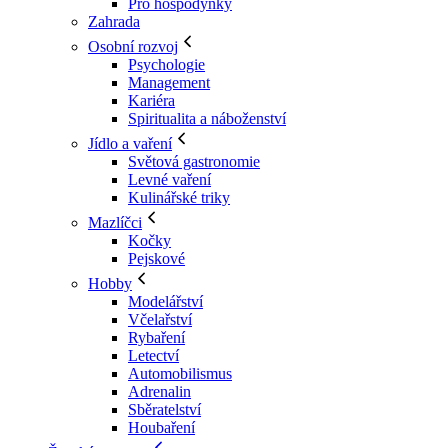
Pro hospodyňky
Zahrada
Osobní rozvoj
Psychologie
Management
Kariéra
Spiritualita a náboženství
Jídlo a vaření
Světová gastronomie
Levné vaření
Kulinářské triky
Mazlíčci
Kočky
Pejskové
Hobby
Modelářství
Včelařství
Rybaření
Letectví
Automobilismus
Adrenalin
Sběratelství
Houbaření