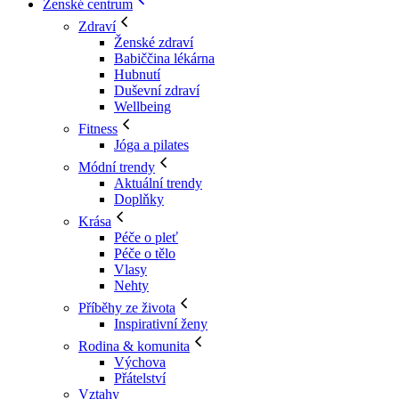
Ženské centrum
Zdraví
Ženské zdraví
Babiččina lékárna
Hubnutí
Duševní zdraví
Wellbeing
Fitness
Jóga a pilates
Módní trendy
Aktuální trendy
Doplňky
Krása
Péče o pleť
Péče o tělo
Vlasy
Nehty
Příběhy ze života
Inspirativní ženy
Rodina & komunita
Výchova
Přátelství
Vztahy