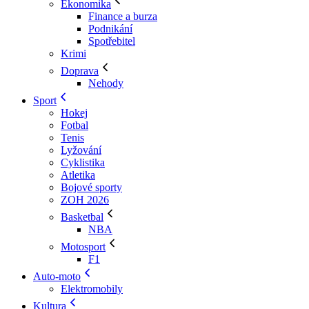
Ekonomika
Finance a burza
Podnikání
Spotřebitel
Krimi
Doprava
Nehody
Sport
Hokej
Fotbal
Tenis
Lyžování
Cyklistika
Atletika
Bojové sporty
ZOH 2026
Basketbal
NBA
Motosport
F1
Auto-moto
Elektromobily
Kultura