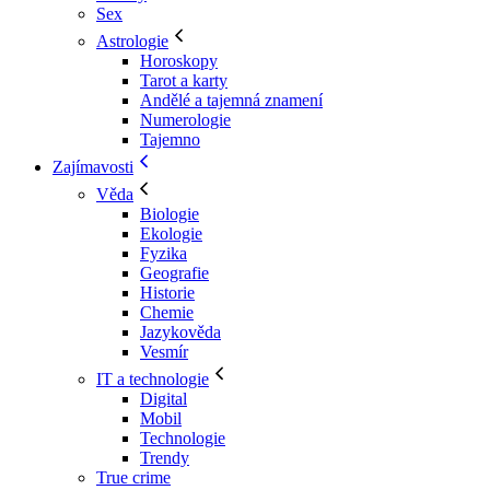
Sex
Astrologie
Horoskopy
Tarot a karty
Andělé a tajemná znamení
Numerologie
Tajemno
Zajímavosti
Věda
Biologie
Ekologie
Fyzika
Geografie
Historie
Chemie
Jazykověda
Vesmír
IT a technologie
Digital
Mobil
Technologie
Trendy
True crime