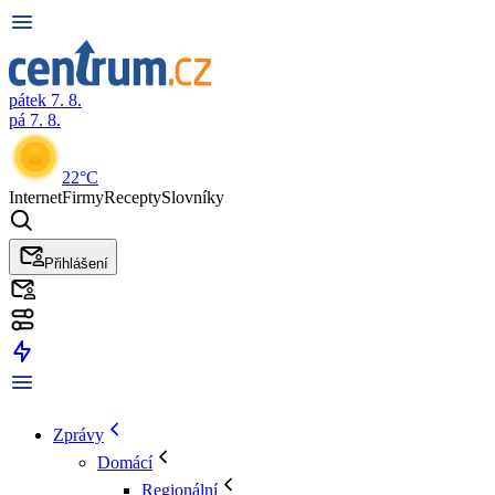
pátek 7. 8.
pá 7. 8.
22°C
Internet
Firmy
Recepty
Slovníky
Přihlášení
Zprávy
Domácí
Regionální