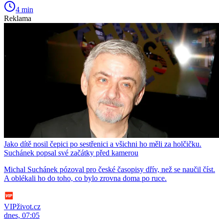
4 min
Reklama
Jako dítě nosil čepici po sestřenici a všichni ho měli za holčičku.
Suchánek popsal své začátky před kamerou
Michal Suchánek pózoval pro české časopisy dřív, než se naučil číst.
A oblékali ho do toho, co bylo zrovna doma po ruce.
VIPživot.cz
dnes, 07:05