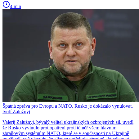
4 min
Špatná zpráva pro Evropu a NATO. Rusko je dokázalo vynulovat,
tvrdí Zalužnyj
Valerij Zalužnyj, bývalý velitel ukrajinských ozbrojených sil, uvedl,
že Rusko vyvinulo protiopatření proti téměř všem hlavním
zbraňovým systémům NATO, které se v současnosti na Ukrajině
používají, což ukazuje, že aliance potřebuje zásadně aktualizovat