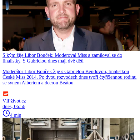
S kým žije Libor Bouček: Moderoval Miss a zamiloval se do
finalistky. S Gabrielou dnes mají dvě děti
Moderátor Libor Bouček žije s Gabrielou Bendovou, finalistkou
České Miss 2014. Po dvou rozvodech dnes tvoří čtyřčlennou rodinu
se synem Albertem a dcerou Beátou.
VIPživot.cz
dnes, 06:56
4 min