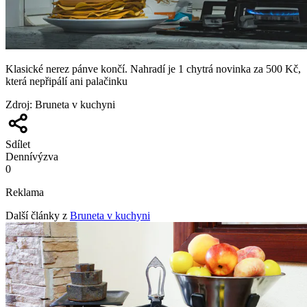
Klasické nerez pánve končí. Nahradí je 1 chytrá novinka za 500 Kč,
která nepřipálí ani palačinku
Zdroj
:
Bruneta v kuchyni
Sdílet
Denní
výzva
0
Reklama
Další články z
Bruneta v kuchyni