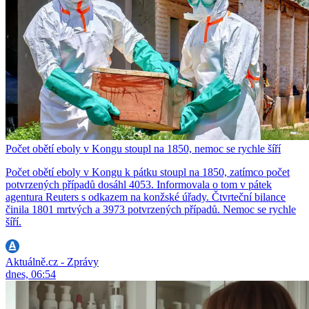
Počet obětí eboly v Kongu stoupl na 1850, nemoc se rychle šíří
Počet obětí eboly v Kongu k pátku stoupl na 1850, zatímco počet
potvrzených případů dosáhl 4053. Informovala o tom v pátek
agentura Reuters s odkazem na konžské úřady. Čtvrteční bilance
činila 1801 mrtvých a 3973 potvrzených případů. Nemoc se rychle
šíří.
Aktuálně.cz - Zprávy
dnes, 06:54