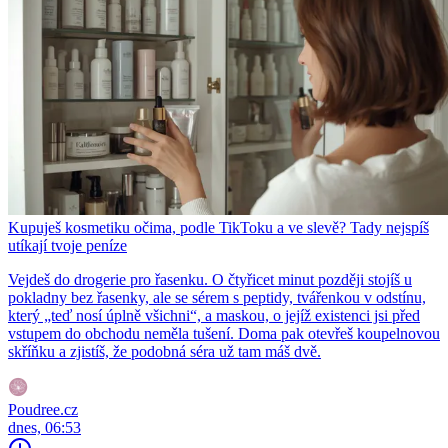
Kupuješ kosmetiku očima, podle TikToku a ve slevě? Tady nejspíš
utíkají tvoje peníze
Vejdeš do drogerie pro řasenku. O čtyřicet minut později stojíš u
pokladny bez řasenky, ale se sérem s peptidy, tvářenkou v odstínu,
který „teď nosí úplně všichni“, a maskou, o jejíž existenci jsi před
vstupem do obchodu neměla tušení. Doma pak otevřeš koupelnovou
skříňku a zjistíš, že podobná séra už tam máš dvě.
Poudree.cz
dnes, 06:53