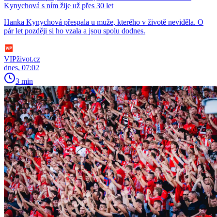
Kynychová s ním žije už přes 30 let
Hanka Kynychová přespala u muže, kterého v životě neviděla. O
pár let později si ho vzala a jsou spolu dodnes.
VIPživot.cz
dnes, 07:02
3 min