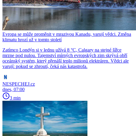
Evropa se může proměnit v mrazivou Kanadu, varují vědci. Změna
klimatu hrozí už v tomto století
Zatímco Londýn si v lednu užívá 8 °C, Calgary na stejné šířce
mrzne pod nulou. Tajemství mírných evropských zim skrývá obří
oceánský systém, který přenáší teplo milionů elektráren. Vědci ale
varují: pokud se zhroutí, čeká nás katastrofa.
NESPECHEJ.cz
dnes, 07:00
3 min