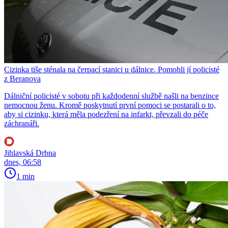
Cizinka tiše sténala na čerpací stanici u dálnice. Pomohli jí policisté
z Beranova
Dálniční policisté v sobotu při každodenní službě našli na benzince
nemocnou ženu. Kromě poskytnutí první pomoci se postarali o to,
aby si cizinku, která měla podezření na infarkt, převzali do péče
záchranáři.
Jihlavská Drbna
dnes, 06:58
1 min