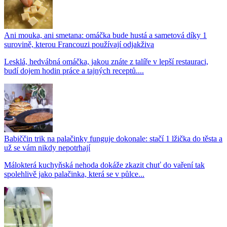
Ani mouka, ani smetana: omáčka bude hustá a sametová díky 1
surovině, kterou Francouzi používají odjakživa
Lesklá, hedvábná omáčka, jakou znáte z talíře v lepší restauraci,
budí dojem hodin práce a tajných receptů....
Babiččin trik na palačinky funguje dokonale: stačí 1 lžička do těsta a
už se vám nikdy nepotrhají
Málokterá kuchyňská nehoda dokáže zkazit chuť do vaření tak
spolehlivě jako palačinka, která se v půlce...