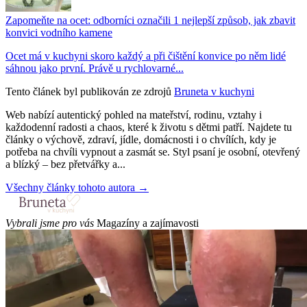
Zapomeňte na ocet: odborníci označili 1 nejlepší způsob, jak zbavit
konvici vodního kamene
Ocet má v kuchyni skoro každý a při čištění konvice po něm lidé
sáhnou jako první. Právě u rychlovarné...
Tento článek byl publikován ze zdrojů
Bruneta v kuchyni
Web nabízí autentický pohled na mateřství, rodinu, vztahy i
každodenní radosti a chaos, které k životu s dětmi patří. Najdete tu
články o výchově, zdraví, jídle, domácnosti i o chvílích, kdy je
potřeba na chvíli vypnout a zasmát se. Styl psaní je osobní, otevřený
a blízký – bez přetvářky a...
Všechny články tohoto autora →
Vybrali jsme pro vás
Magazíny a zajímavosti