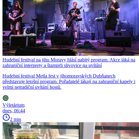
Hudební festival na jihu Moravy hlásí nabitý program. Akce láká na
zahraniční interprety a štamprli slivovice na uvítání
Hudební festival Metla fest v jihomoravských Dubňanech
představuje letošní program. Pořadatelé lákají na zahraniční kapely i
velmi netradiční uvítání hostů.
Výletárium
dnes, 06:44
2 min