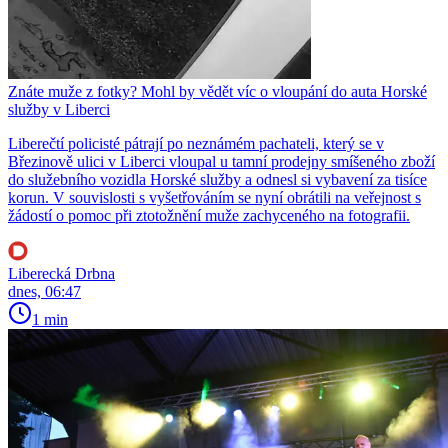
Znáte muže z fotky? Mohl by vědět víc o vloupání do auta Horské
služby v Liberci
Liberečtí policisté pátrají po neznámém pachateli, který se v
Březinově ulici v Liberci vloupal u tamní prodejny smíšeného zboží
do služebního vozidla Horské služby a odnesl si vybavení za tisíce
korun. V souvislosti s vyšetřováním se nyní obrátili na veřejnost s
žádostí o pomoc při ztotožnění muže zachyceného na fotografii.
Liberecká Drbna
dnes, 06:47
1 min