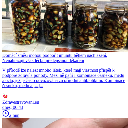
Domácí směsi mohou podpořit imunitu během nachlazení.
Nenahrazují však léčbu předepsanou lékařem
V přírodě lze nalézt mnoho látek, které mají vlastnost přispět k
podpoře zdraví a pohody. Mezi ně patří i kombinace česneku, medu
a octa, jež je často považována za přírodní antibiotikum. Kombinace
česneku, medu a [...]...
Zdravestravovani.eu
dnes, 06:43
2 min