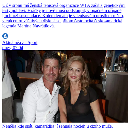
Už v srpnu má ženská tenisová organizace WTA začít s genetickými
testy pohlaví. Hráčky je nově musí podstoupit, v opačném případě
jim hrozí suspendace. Kolem tématu je v tenisovém prostředí rušno,
v epicentru vášnivých diskusí se přitom často ocitá česko-americká
legenda Martina Navrátilová.
Aktuálně.cz - Sport
dnes, 07:04
Neměla kde spát, kamarádka jí sehnala nocleh u cizího muže.