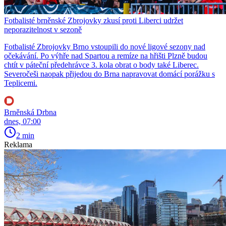
Fotbalisté brněnské Zbrojovky zkusí proti Liberci udržet
neporazitelnost v sezoně
Fotbalisté Zbrojovky Brno vstoupili do nové ligové sezony nad
očekávání. Po výhře nad Spartou a remíze na hřišti Plzně budou
chtít v páteční předehrávce 3. kola obrat o body také Liberec.
Severočeši naopak přijedou do Brna napravovat domácí porážku s
Teplicemi.
Brněnská Drbna
dnes, 07:00
2 min
Reklama