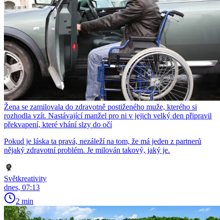
Žena se zamilovala do zdravotně postiženého muže, kterého si
rozhodla vzít. Nastávající manžel pro ni v jejich velký den připravil
překvapení, které vhání slzy do očí
Pokud je láska ta pravá, nezáleží na tom, že má jeden z partnerů
nějaký zdravotní problém. Je milován takový, jaký je.
Světkreativity
dnes, 07:13
2 min