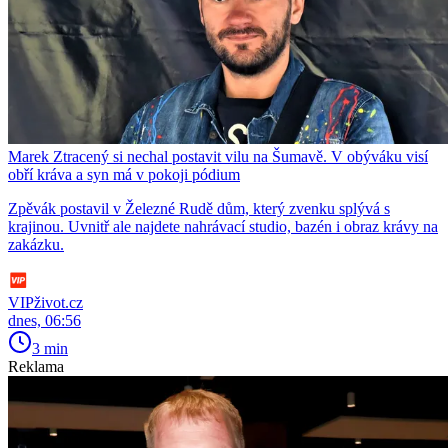
Marek Ztracený si nechal postavit vilu na Šumavě. V obýváku visí
obří kráva a syn má v pokoji pódium
Zpěvák postavil v Železné Rudě dům, který zvenku splývá s
krajinou. Uvnitř ale najdete nahrávací studio, bazén i obraz krávy na
zakázku.
VIPživot.cz
dnes, 06:56
3 min
Reklama