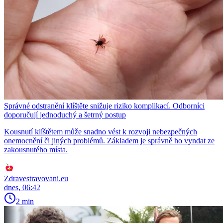
Správné odstranění klíštěte snižuje riziko komplikací. Odborníci
doporučují jednoduchý a šetrný postup
Kousnutí klíštětem může snadno vést k rozvoji nebezpečných
onemocnění či jiných problémů. Základem je správně ho vyndat ze
zakousnutého místa.
Zdravestravovani.eu
dnes, 06:42
2 min