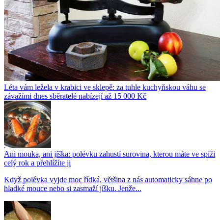
Léta vám ležela v krabici ve sklepě: za tuhle kuchyňskou váhu se
závažími dnes sběratelé nabízejí až 15 000 Kč
Ani mouka, ani jíška: polévku zahustí surovina, kterou máte ve spíži
celý rok a přehlížíte ji
Když polévka vyjde moc řídká, většina z nás automaticky sáhne po
hladké mouce nebo si zasmaží jíšku. Jenže...