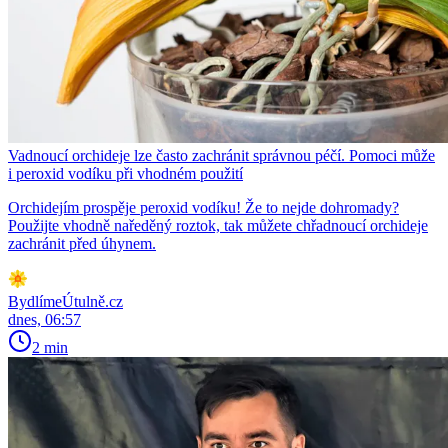
Vadnoucí orchideje lze často zachránit správnou péčí. Pomoci může
i peroxid vodíku při vhodném použití
Orchidejím prospěje peroxid vodíku! Že to nejde dohromady?
Použijte vhodně naředěný roztok, tak můžete chřadnoucí orchideje
zachránit před úhynem.
BydlímeÚtulně.cz
dnes, 06:57
2 min