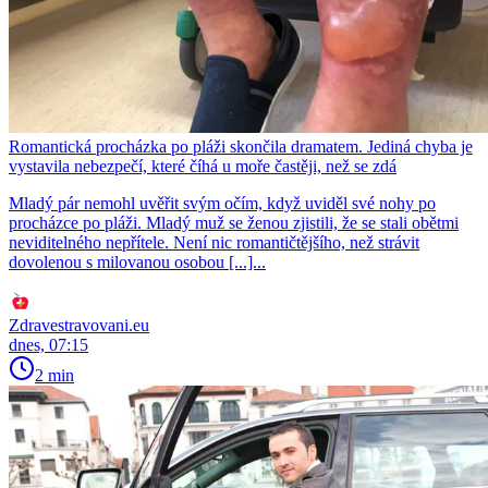
Romantická procházka po pláži skončila dramatem. Jediná chyba je
vystavila nebezpečí, které číhá u moře častěji, než se zdá
Mladý pár nemohl uvěřit svým očím, když uviděl své nohy po
procházce po pláži. Mladý muž se ženou zjistili, že se stali obětmi
neviditelného nepřítele. Není nic romantičtějšího, než strávit
dovolenou s milovanou osobou [...]...
Zdravestravovani.eu
dnes, 07:15
2 min