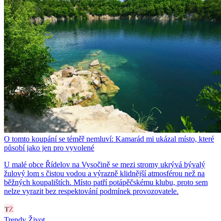
O tomto koupání se téměř nemluví: Kamarád mi ukázal místo, které
působí jako jen pro vyvolené
U malé obce Řídelov na Vysočině se mezi stromy ukrývá bývalý
žulový lom s čistou vodou a výrazně klidnější atmosférou než na
běžných koupalištích. Místo patří potápěčskému klubu, proto sem
nelze vyrazit bez respektování podmínek provozovatele.
Trendy Život