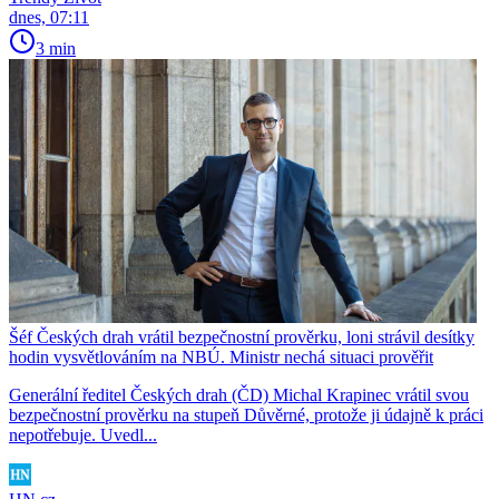
dnes, 07:11
3 min
Šéf Českých drah vrátil bezpečnostní prověrku, loni strávil desítky
hodin vysvětlováním na NBÚ. Ministr nechá situaci prověřit
Generální ředitel Českých drah (ČD) Michal Krapinec vrátil svou
bezpečnostní prověrku na stupeň Důvěrné, protože ji údajně k práci
nepotřebuje. Uvedl...