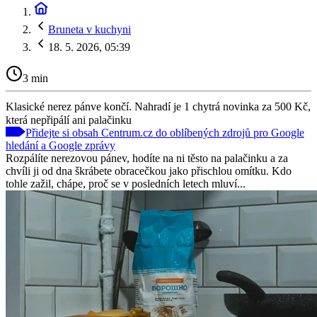
Bruneta v kuchyni
18. 5. 2026, 05:39
3 min
Klasické nerez pánve končí. Nahradí je 1 chytrá novinka za 500 Kč,
která nepřipálí ani palačinku
Přidejte si obsah Centrum.cz do oblíbených zdrojů pro Google
hledání a Google zprávy
Rozpálíte nerezovou pánev, hodíte na ni těsto na palačinku a za
chvíli ji od dna škrábete obracečkou jako přischlou omítku. Kdo
tohle zažil, chápe, proč se v posledních letech mluví...