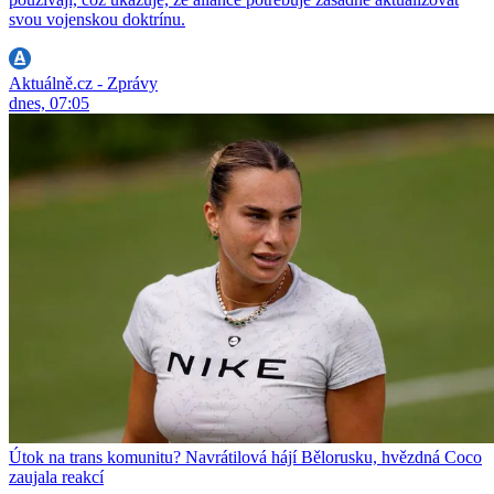
svou vojenskou doktrínu.
Aktuálně.cz - Zprávy
dnes, 07:05
Útok na trans komunitu? Navrátilová hájí Bělorusku, hvězdná Coco
zaujala reakcí