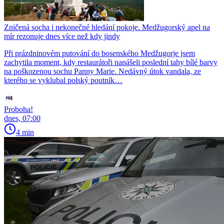
Zničená socha i nekonečné hledání pokoje. Medžugorský apel na
mír rezonuje dnes více než kdy jindy
Při prázdninovém putování do bosenského Medžugorje jsem
zachytila moment, kdy restaurátoři nanášeli poslední tahy bílé barvy
na poškozenou sochu Panny Marie. Nedávný útok vandala, ze
kterého se vyklubal polský poutník…
Proboha!
dnes, 07:00
4 min