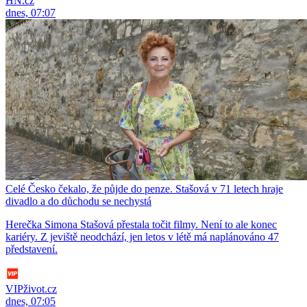
HN.cz
dnes, 07:07
Celé Česko čekalo, že půjde do penze. Stašová v 71 letech hraje
divadlo a do důchodu se nechystá
Herečka Simona Stašová přestala točit filmy. Není to ale konec
kariéry. Z jeviště neodchází, jen letos v létě má naplánováno 47
představení.
VIPživot.cz
dnes, 07:05