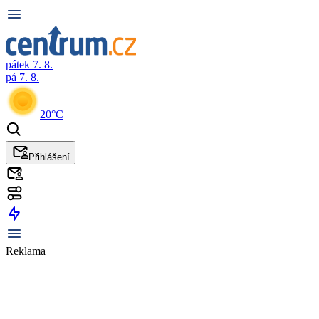
pátek 7. 8.
pá 7. 8.
20°C
Přihlášení
Reklama