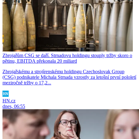
Zbrojařům CSG se daří. Strnadovu holdingu stouply tržby skoro o
pětinu, EBITDA překonala 20 miliard
Zbrojařskému a strojírenskému holdingu Czechoslovak Group
(CSG) podnikatele Michala Strnada vzrostly za letošní první pololetí
meziročně tržby o 17,2...
HN.cz
dnes, 06:55