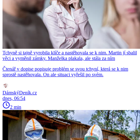
Tchyně si tajně vyrobila klíče a nastěhovala se k nim. Martin jí sbalil
věci a vyměnil zámky. Manželka plakala, ale stála za ním
Čtenář v dopise popisuje problém se svou tchyní, která se k nim
sprostě nastěhovala. On ale situaci vyřešil po svém.
DámskýDeník.cz
dnes, 06:54
2 min