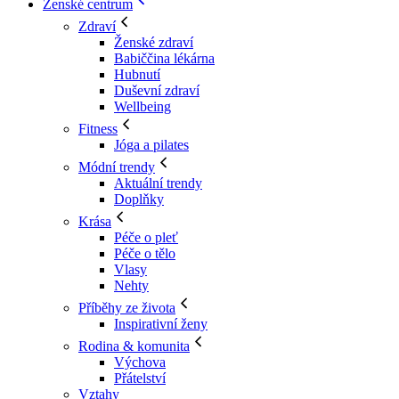
Ženské centrum
Zdraví
Ženské zdraví
Babiččina lékárna
Hubnutí
Duševní zdraví
Wellbeing
Fitness
Jóga a pilates
Módní trendy
Aktuální trendy
Doplňky
Krása
Péče o pleť
Péče o tělo
Vlasy
Nehty
Příběhy ze života
Inspirativní ženy
Rodina & komunita
Výchova
Přátelství
Vztahy