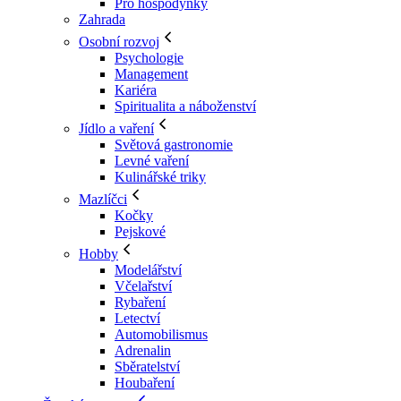
Pro hospodyňky
Zahrada
Osobní rozvoj
Psychologie
Management
Kariéra
Spiritualita a náboženství
Jídlo a vaření
Světová gastronomie
Levné vaření
Kulinářské triky
Mazlíčci
Kočky
Pejskové
Hobby
Modelářství
Včelařství
Rybaření
Letectví
Automobilismus
Adrenalin
Sběratelství
Houbaření