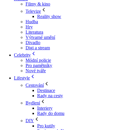
Filmy & kino
Televize
Reality show
Hudba
Hry
Literatura
Výtvarné umění
Divadlo
Digi a stream
Celebrity
Módní policie
Pro pamětníky
Nové tváře
Lifestyle
Cestování
Destinace
Rady na cesty
Bydlení
Interiery
Rady do domu
DIY
Pro kutily