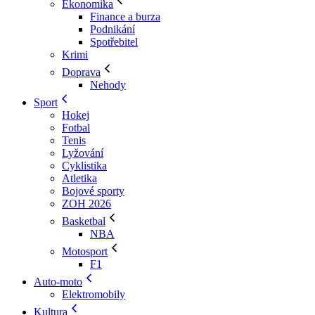
Ekonomika
Finance a burza
Podnikání
Spotřebitel
Krimi
Doprava
Nehody
Sport
Hokej
Fotbal
Tenis
Lyžování
Cyklistika
Atletika
Bojové sporty
ZOH 2026
Basketbal
NBA
Motosport
F1
Auto-moto
Elektromobily
Kultura