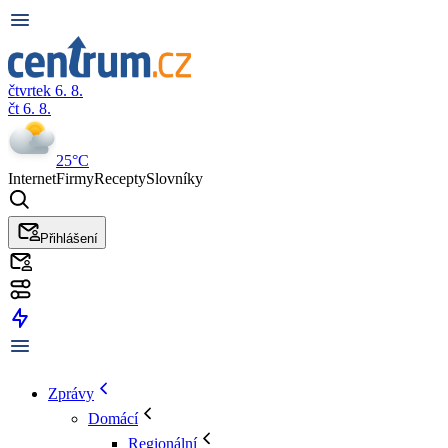
čtvrtek 6. 8.
čt 6. 8.
25°C
Internet
Firmy
Recepty
Slovníky
Přihlášení
Zprávy
Domácí
Regionální