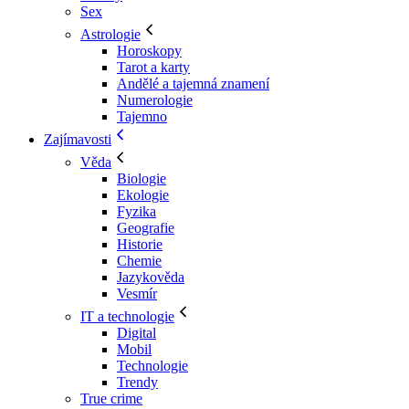
Sex
Astrologie
Horoskopy
Tarot a karty
Andělé a tajemná znamení
Numerologie
Tajemno
Zajímavosti
Věda
Biologie
Ekologie
Fyzika
Geografie
Historie
Chemie
Jazykověda
Vesmír
IT a technologie
Digital
Mobil
Technologie
Trendy
True crime