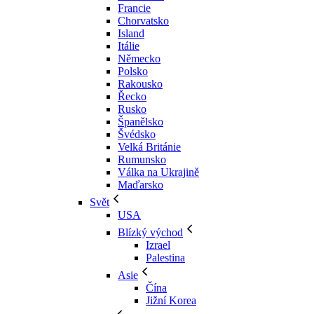
Francie
Chorvatsko
Island
Itálie
Německo
Polsko
Rakousko
Řecko
Rusko
Španělsko
Švédsko
Velká Británie
Rumunsko
Válka na Ukrajině
Maďarsko
Svět
USA
Blízký východ
Izrael
Palestina
Asie
Čína
Jižní Korea