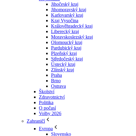
Jihočeský kraj
Jihomoravský kraj
Karlovarský kraj
Kraj Vysočina
Králověhradecký kraj
Liberecký kraj
Moravskoslezský kraj
Olomoucký kraj
Pardubický kraj
Plzeňský kraj
Středočeský kraj
Ústecký kraj
Zlínský kraj
Praha
Brno
Ostrava
Školství
Zdravotnictví
Politika
O počasí
Volby 2026
Zahraničí
Evropa
Slovensko