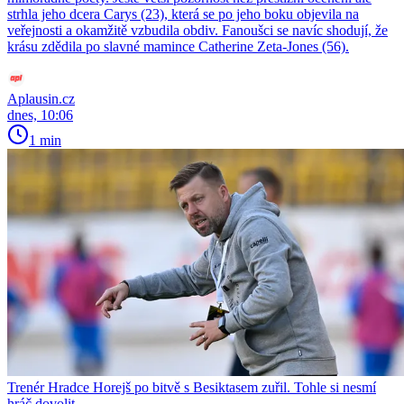
strhla jeho dcera Carys (23), která se po jeho boku objevila na
veřejnosti a okamžitě vzbudila obdiv. Fanoušci se navíc shodují, že
krásu zdědila po slavné mamince Catherine Zeta-Jones (56).
Aplausin.cz
dnes, 10:06
1 min
Trenér Hradce Horejš po bitvě s Besiktasem zuřil. Tohle si nesmí
hráč dovolit