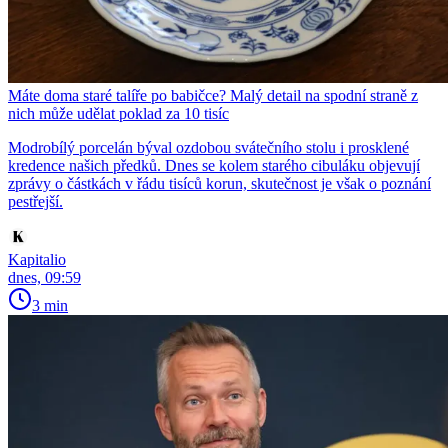
Máte doma staré talíře po babičce? Malý detail na spodní straně z
nich může udělat poklad za 10 tisíc
Modrobílý porcelán býval ozdobou svátečního stolu i prosklené
kredence našich předků. Dnes se kolem starého cibuláku objevují
zprávy o částkách v řádu tisíců korun, skutečnost je však o poznání
pestřejší.
Kapitalio
dnes, 09:59
3 min