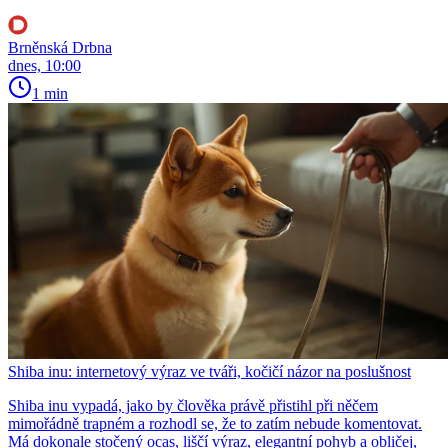
Brněnská Drbna
dnes, 10:00
1 min
Shiba inu: internetový výraz ve tváři, kočičí názor na poslušnost
Shiba inu vypadá, jako by člověka právě přistihl při něčem
mimořádně trapném a rozhodl se, že to zatím nebude komentovat.
Má dokonale stočený ocas, liščí výraz, elegantní pohyb a obličej,