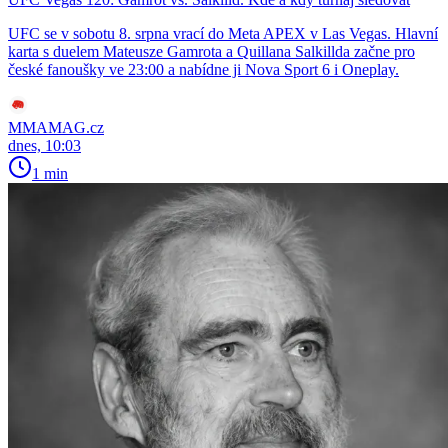
UFC se v sobotu 8. srpna vrací do Meta APEX v Las Vegas. Hlavní
karta s duelem Mateusze Gamrota a Quillana Salkillda začne pro
české fanoušky ve 23:00 a nabídne ji Nova Sport 6 i Oneplay.
MMAMAG.cz
dnes, 10:03
1 min