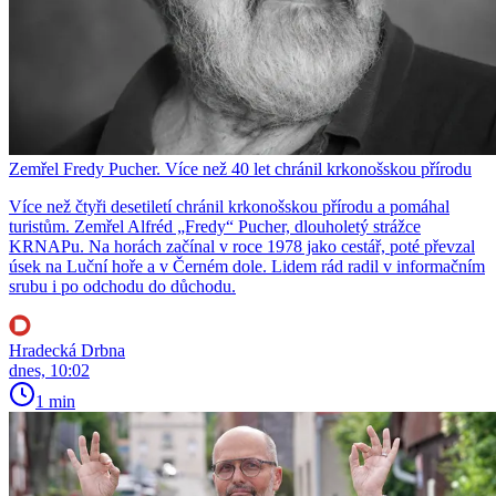
Zemřel Fredy Pucher. Více než 40 let chránil krkonošskou přírodu
Více než čtyři desetiletí chránil krkonošskou přírodu a pomáhal
turistům. Zemřel Alfréd „Fredy“ Pucher, dlouholetý strážce
KRNAPu. Na horách začínal v roce 1978 jako cestář, poté převzal
úsek na Luční hoře a v Černém dole. Lidem rád radil v informačním
srubu i po odchodu do důchodu.
Hradecká Drbna
dnes, 10:02
1 min