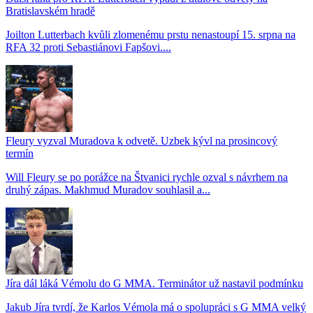
Bratislavském hradě
Joilton Lutterbach kvůli zlomenému prstu nenastoupí 15. srpna na
RFA 32 proti Sebastiánovi Fapšovi....
Fleury vyzval Muradova k odvetě. Uzbek kývl na prosincový
termín
Will Fleury se po porážce na Štvanici rychle ozval s návrhem na
druhý zápas. Makhmud Muradov souhlasil a...
Jíra dál láká Vémolu do G MMA. Terminátor už nastavil podmínku
Jakub Jíra tvrdí, že Karlos Vémola má o spolupráci s G MMA velký