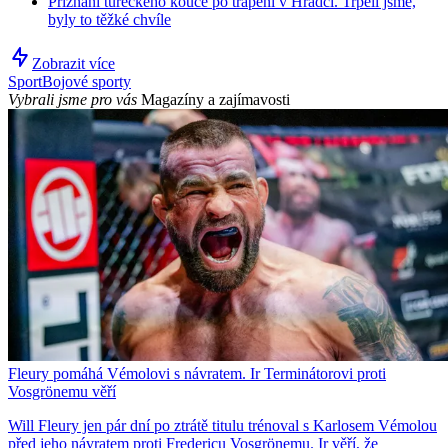
Přiznání tureckého kouče po trápení v Hradci. Trpěli jsme,
byly to těžké chvíle
Zobrazit více
Sport
Bojové sporty
Vybrali jsme pro vás
Magazíny a zajímavosti
Fleury pomáhá Vémolovi s návratem. Ir Terminátorovi proti
Vosgrönemu věří
Will Fleury jen pár dní po ztrátě titulu trénoval s Karlosem Vémolou
před jeho návratem proti Fredericu Vosgrönemu. Ir věří, že