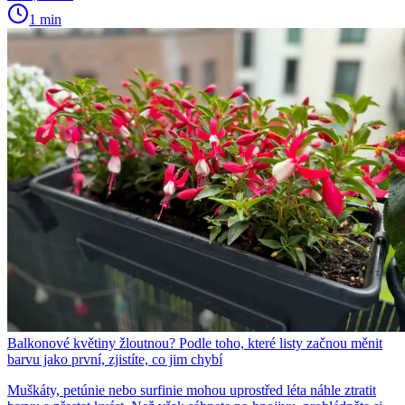
1 min
Balkonové květiny žloutnou? Podle toho, které listy začnou měnit
barvu jako první, zjistíte, co jim chybí
Muškáty, petúnie nebo surfinie mohou uprostřed léta náhle ztratit