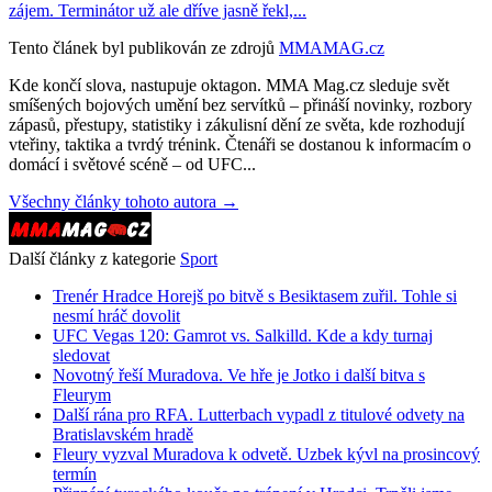
zájem. Terminátor už ale dříve jasně řekl,...
Tento článek byl publikován ze zdrojů
MMAMAG.cz
Kde končí slova, nastupuje oktagon. MMA Mag.cz sleduje svět
smíšených bojových umění bez servítků – přináší novinky, rozbory
zápasů, přestupy, statistiky i zákulisní dění ze světa, kde rozhodují
vteřiny, taktika a tvrdý trénink. Čtenáři se dostanou k informacím o
domácí i světové scéně – od UFC...
Všechny články tohoto autora →
Další články z kategorie
Sport
Trenér Hradce Horejš po bitvě s Besiktasem zuřil. Tohle si
nesmí hráč dovolit
UFC Vegas 120: Gamrot vs. Salkilld. Kde a kdy turnaj
sledovat
Novotný řeší Muradova. Ve hře je Jotko i další bitva s
Fleurym
Další rána pro RFA. Lutterbach vypadl z titulové odvety na
Bratislavském hradě
Fleury vyzval Muradova k odvetě. Uzbek kývl na prosincový
termín