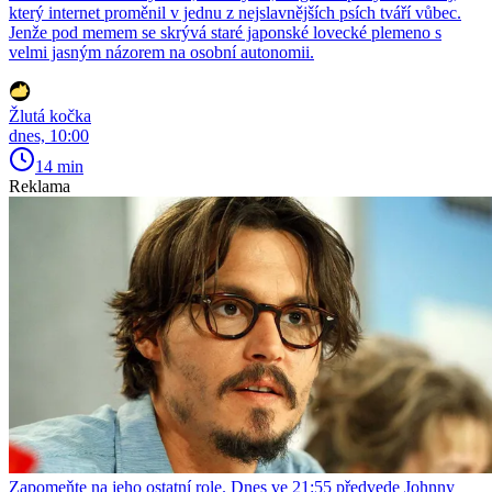
který internet proměnil v jednu z nejslavnějších psích tváří vůbec.
Jenže pod memem se skrývá staré japonské lovecké plemeno s
velmi jasným názorem na osobní autonomii.
Žlutá kočka
dnes, 10:00
14 min
Reklama
Zapomeňte na jeho ostatní role. Dnes ve 21:55 předvede Johnny