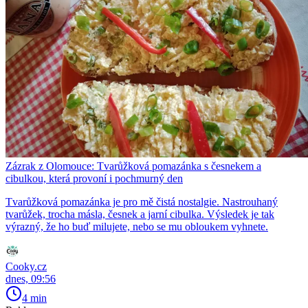
Zázrak z Olomouce: Tvarůžková pomazánka s česnekem a
cibulkou, která provoní i pochmurný den
Tvarůžková pomazánka je pro mě čistá nostalgie. Nastrouhaný
tvarůžek, trocha másla, česnek a jarní cibulka. Výsledek je tak
výrazný, že ho buď milujete, nebo se mu obloukem vyhnete.
Cooky.cz
dnes, 09:56
4 min