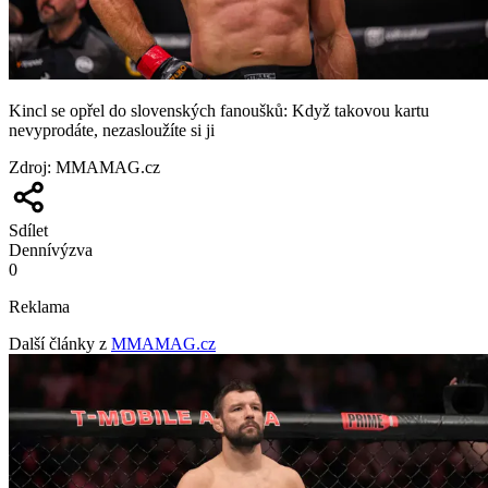
Kincl se opřel do slovenských fanoušků: Když takovou kartu
nevyprodáte, nezasloužíte si ji
Zdroj
:
MMAMAG.cz
Sdílet
Denní
výzva
0
Reklama
Další články z
MMAMAG.cz