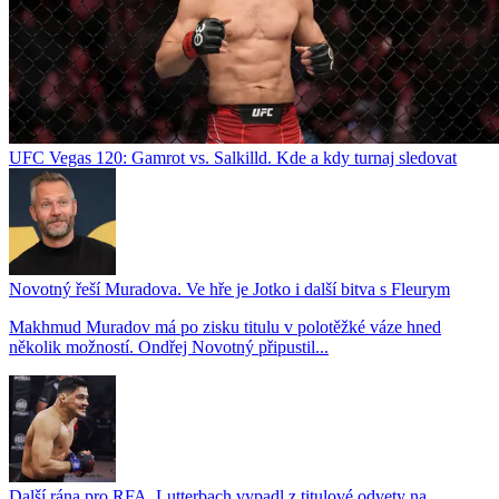
UFC Vegas 120: Gamrot vs. Salkilld. Kde a kdy turnaj sledovat
Novotný řeší Muradova. Ve hře je Jotko i další bitva s Fleurym
Makhmud Muradov má po zisku titulu v polotěžké váze hned
několik možností. Ondřej Novotný připustil...
Další rána pro RFA. Lutterbach vypadl z titulové odvety na