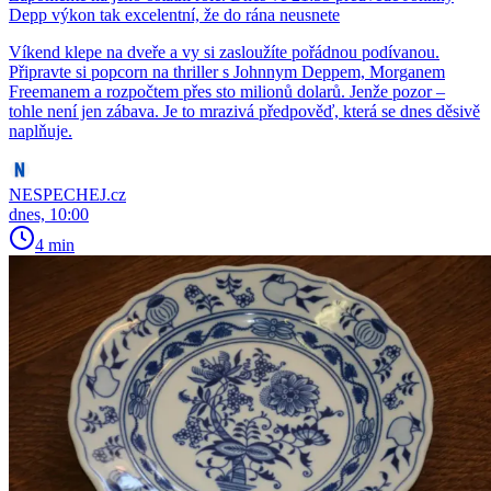
Depp výkon tak excelentní, že do rána neusnete
Víkend klepe na dveře a vy si zasloužíte pořádnou podívanou.
Připravte si popcorn na thriller s Johnnym Deppem, Morganem
Freemanem a rozpočtem přes sto milionů dolarů. Jenže pozor –
tohle není jen zábava. Je to mrazivá předpověď, která se dnes děsivě
naplňuje.
NESPECHEJ.cz
dnes, 10:00
4 min