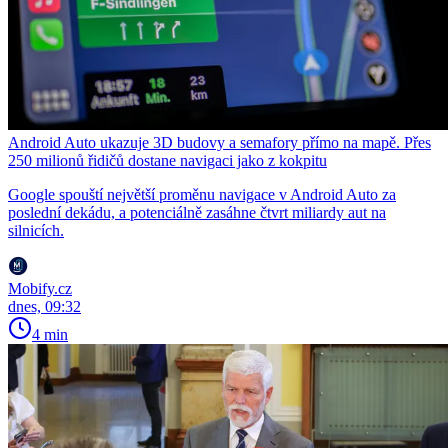
Android Auto ukazuje 3D budovy a semafory přímo na mapě. Přes
250 milionů řidičů dostane navigaci jako z kokpitu
Google spouští největší proměnu navigace v Android Auto za
poslední dekádu, a potenciálně zasáhne čtvrt miliardy aut na
silnicích.
Mobify.cz
dnes, 09:32
4 min