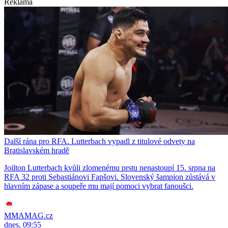
Reklama
Další rána pro RFA. Lutterbach vypadl z titulové odvety na
Bratislavském hradě
Joilton Lutterbach kvůli zlomenému prstu nenastoupí 15. srpna na
RFA 32 proti Sebastiánovi Fapšovi. Slovenský šampion zůstává v
hlavním zápase a soupeře mu mají pomoci vybrat fanoušci.
MMAMAG.cz
dnes, 09:55