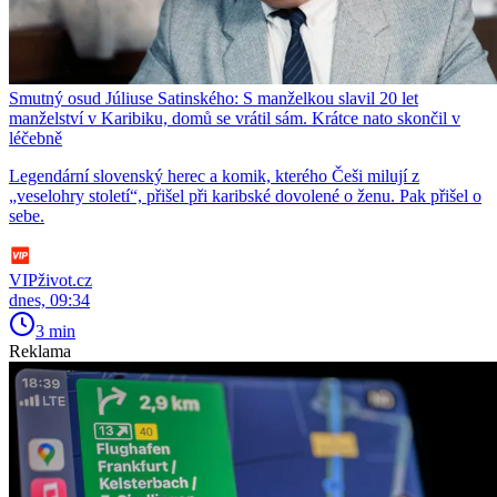
Smutný osud Júliuse Satinského: S manželkou slavil 20 let
manželství v Karibiku, domů se vrátil sám. Krátce nato skončil v
léčebně
Legendární slovenský herec a komik, kterého Češi milují z
„veselohry století“, přišel při karibské dovolené o ženu. Pak přišel o
sebe.
VIPživot.cz
dnes, 09:34
3 min
Reklama