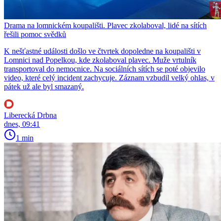
Drama na lomnickém koupališti. Plavec zkolaboval, lidé na sítích
řešili pomoc svědků
K nešťastné události došlo ve čtvrtek dopoledne na koupališti v
Lomnici nad Popelkou, kde zkolaboval plavec. Muže vrtulník
transportoval do nemocnice. Na sociálních sítích se poté objevilo
video, které celý incident zachycuje. Záznam vzbudil velký ohlas, v
pátek už ale byl smazaný.
Liberecká Drbna
dnes, 09:41
1 min