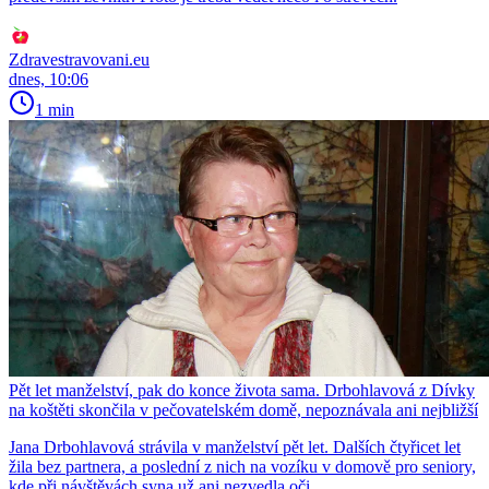
Zdravestravovani.eu
dnes, 10:06
1 min
Pět let manželství, pak do konce života sama. Drbohlavová z Dívky
na koštěti skončila v pečovatelském domě, nepoznávala ani nejbližší
Jana Drbohlavová strávila v manželství pět let. Dalších čtyřicet let
žila bez partnera, a poslední z nich na vozíku v domově pro seniory,
kde při návštěvách syna už ani nezvedla oči.