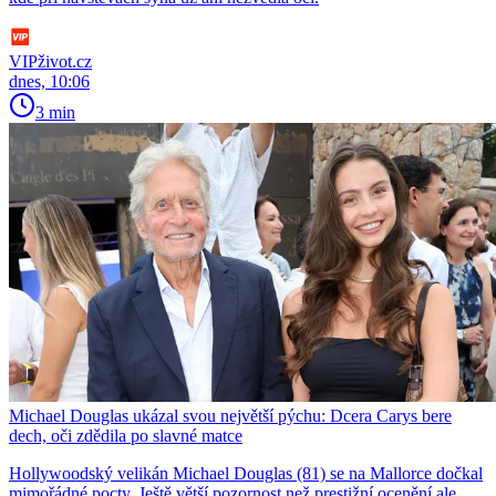
VIPživot.cz
dnes, 10:06
3 min
Michael Douglas ukázal svou největší pýchu: Dcera Carys bere
dech, oči zdědila po slavné matce
Hollywoodský velikán Michael Douglas (81) se na Mallorce dočkal
mimořádné pocty. Ještě větší pozornost než prestižní ocenění ale