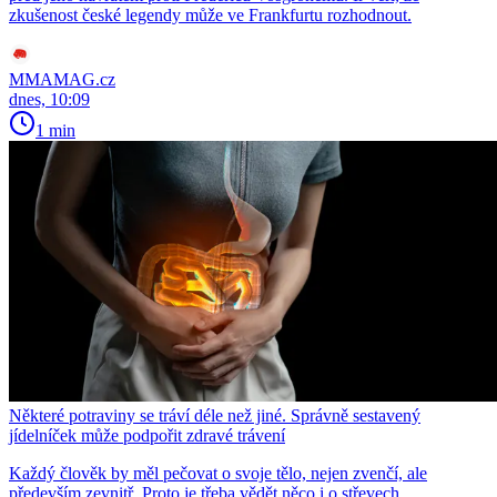
zkušenost české legendy může ve Frankfurtu rozhodnout.
MMAMAG.cz
dnes, 10:09
1 min
Některé potraviny se tráví déle než jiné. Správně sestavený
jídelníček může podpořit zdravé trávení
Každý člověk by měl pečovat o svoje tělo, nejen zvenčí, ale
především zevnitř. Proto je třeba vědět něco i o střevech.