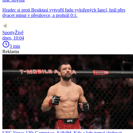
Hradec si proti Besiktasi vytvořil řadu vyložených šancí, hrál přes
dvacet minut v přesilovce, a prohrál 0:1.
SportyŽivě
dnes, 10:04
3 min
Reklama
UFC Vegas 120: Gamrot vs. Salkilld. Kde a kdy turnaj sledovat