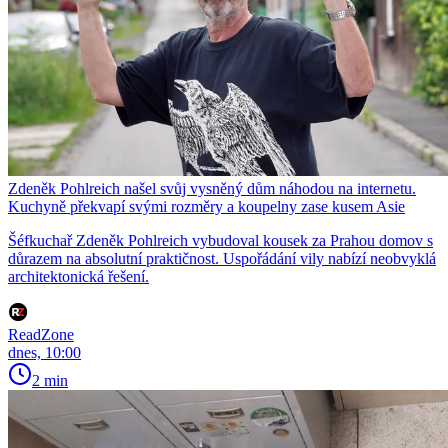
Zdeněk Pohlreich našel svůj vysněný dům náhodou na internetu.
Kuchyně překvapí svými rozměry a koupelny zase kusem Asie
Šéfkuchař Zdeněk Pohlreich vybudoval kousek za Prahou domov s
důrazem na absolutní praktičnost. Uspořádání vily nabízí neobvyklá
architektonická řešení.
ReadZone
dnes, 10:00
2 min