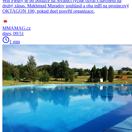
Will Fleury se po porážce na Štvanici rychle ozval s návrhem na
druhý zápas. Makhmud Muradov souhlasil a oba míří na prosincový
OKTAGON 100, pokud duel posvětí organizace.
MMAMAG.cz
dnes, 09:51
1 min