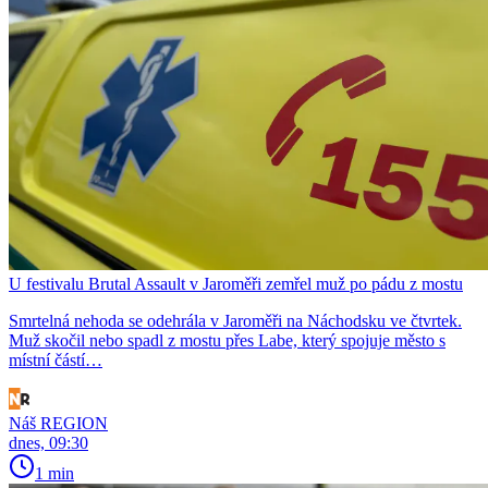
U festivalu Brutal Assault v Jaroměři zemřel muž po pádu z mostu
Smrtelná nehoda se odehrála v Jaroměři na Náchodsku ve čtvrtek.
Muž skočil nebo spadl z mostu přes Labe, který spojuje město s
místní částí…
Náš REGION
dnes, 09:30
1 min