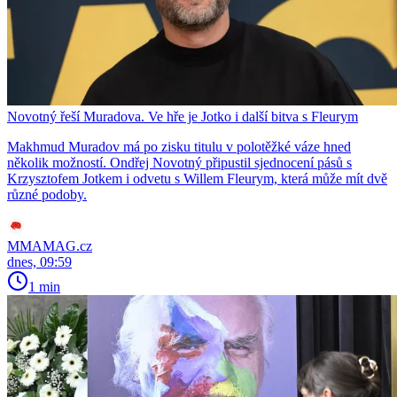
Novotný řeší Muradova. Ve hře je Jotko i další bitva s Fleurym
Makhmud Muradov má po zisku titulu v polotěžké váze hned
několik možností. Ondřej Novotný připustil sjednocení pásů s
Krzysztofem Jotkem i odvetu s Willem Fleurym, která může mít dvě
různé podoby.
MMAMAG.cz
dnes, 09:59
1 min