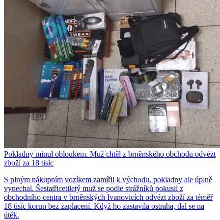
Pokladny minul obloukem. Muž chtěl z brněnského obchodu odvézt
zboží za 18 tisíc
S plným nákupním vozíkem zamířil k východu, pokladny ale úplně
vynechal. Šestatřicetiletý muž se podle strážníků pokusil z
obchodního centra v brněnských Ivanovicích odvézt zboží za téměř
18 tisíc korun bez zaplacení. Když ho zastavila ostraha, dal se na
útěk.