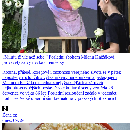
„Miluju tě víc než sebe.“ Poslední sbohem Milanu Knížákovi
provázely salvy i vzkaz manželky
Rodina, přátelé, kolegové i osobnosti veřejného života se v pátek
naposledy rozloučili s výtvarníkem, hudebníkem a pedagogem
Milanem Knížákem. Jedna z nejvýraznějších a zároveň
nejkontroverznějších postav české kulturní scény zemřela 26.
července ve věku 86 let. Poslední rozloučení začalo v jedenáct
hodin ve Velké obřadní síni krematoria v pražských Strašnicích.
Žena.cz
dnes, 09:59