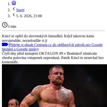
Sport
5. 6. 2026, 21:00
3 min
Kincl se opřel do slovenských fanoušků: Když takovou kartu
nevyprodáte, nezasloužíte si ji
Přidejte si obsah Centrum.cz do oblíbených zdrojů pro Google
hledání a Google zprávy
Čtyři dny před turnajem OKTAGON 89 v Bratislavě zůstávala
zhruba polovina vstupenek neprodaná. Patrik Kincl to nenechal bez
komentáře.