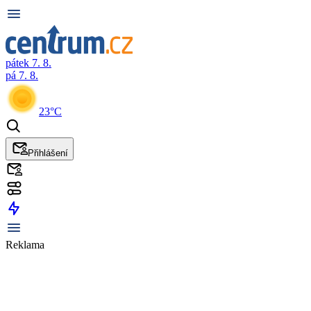
pátek 7. 8.
pá 7. 8.
23°C
Přihlášení
Reklama