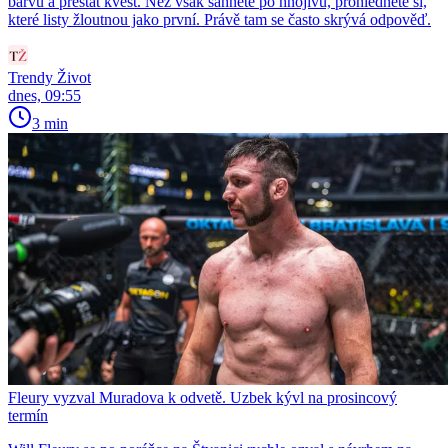
barvu a přestat kvést. Než však sáhnete po hnojivu, prohlédněte si,
které listy žloutnou jako první. Právě tam se často skrývá odpověď.
Trendy Život
dnes, 09:55
3 min
Fleury vyzval Muradova k odvetě. Uzbek kývl na prosincový
termín