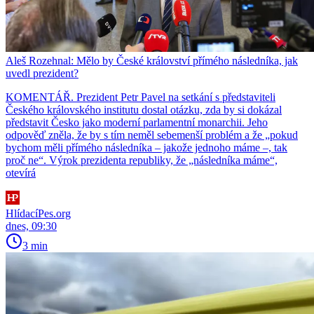
Aleš Rozehnal: Mělo by České království přímého následníka, jak
uvedl prezident?
KOMENTÁŘ. Prezident Petr Pavel na setkání s představiteli
Českého královského institutu dostal otázku, zda by si dokázal
představit Česko jako moderní parlamentní monarchii. Jeho
odpověď zněla, že by s tím neměl sebemenší problém a že „pokud
bychom měli přímého následníka – jakože jednoho máme –, tak
proč ne“. Výrok prezidenta republiky, že „následníka máme“,
otevírá
HlídacíPes.org
dnes, 09:30
3 min