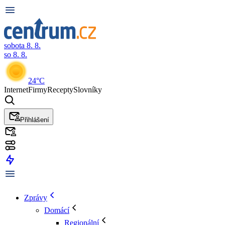
sobota 8. 8.
so 8. 8.
24°C
Internet
Firmy
Recepty
Slovníky
Přihlášení
Zprávy
Domácí
Regionální