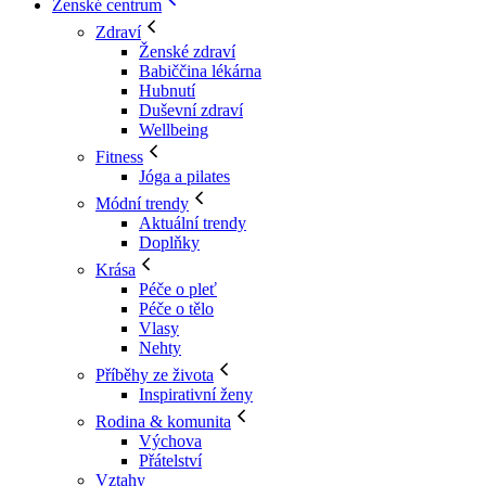
Ženské centrum
Zdraví
Ženské zdraví
Babiččina lékárna
Hubnutí
Duševní zdraví
Wellbeing
Fitness
Jóga a pilates
Módní trendy
Aktuální trendy
Doplňky
Krása
Péče o pleť
Péče o tělo
Vlasy
Nehty
Příběhy ze života
Inspirativní ženy
Rodina & komunita
Výchova
Přátelství
Vztahy