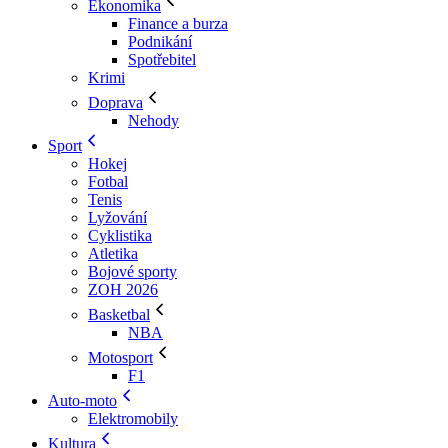
Ekonomika
Finance a burza
Podnikání
Spotřebitel
Krimi
Doprava
Nehody
Sport
Hokej
Fotbal
Tenis
Lyžování
Cyklistika
Atletika
Bojové sporty
ZOH 2026
Basketbal
NBA
Motosport
F1
Auto-moto
Elektromobily
Kultura