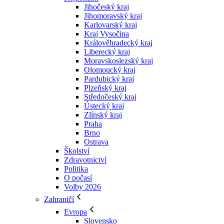
Jihočeský kraj
Jihomoravský kraj
Karlovarský kraj
Kraj Vysočina
Králověhradecký kraj
Liberecký kraj
Moravskoslezský kraj
Olomoucký kraj
Pardubický kraj
Plzeňský kraj
Středočeský kraj
Ústecký kraj
Zlínský kraj
Praha
Brno
Ostrava
Školství
Zdravotnictví
Politika
O počasí
Volby 2026
Zahraničí
Evropa
Slovensko