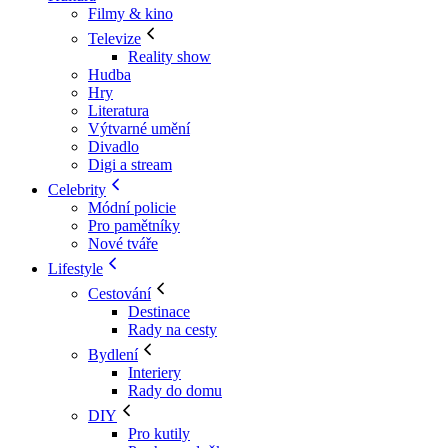
Filmy & kino
Televize
Reality show
Hudba
Hry
Literatura
Výtvarné umění
Divadlo
Digi a stream
Celebrity
Módní policie
Pro pamětníky
Nové tváře
Lifestyle
Cestování
Destinace
Rady na cesty
Bydlení
Interiery
Rady do domu
DIY
Pro kutily