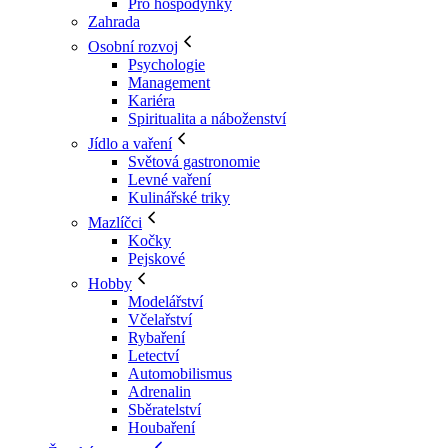
Pro hospodyňky
Zahrada
Osobní rozvoj
Psychologie
Management
Kariéra
Spiritualita a náboženství
Jídlo a vaření
Světová gastronomie
Levné vaření
Kulinářské triky
Mazlíčci
Kočky
Pejskové
Hobby
Modelářství
Včelařství
Rybaření
Letectví
Automobilismus
Adrenalin
Sběratelství
Houbaření