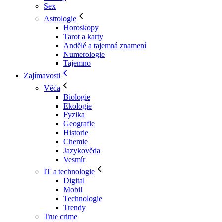
Sex
Astrologie
Horoskopy
Tarot a karty
Andělé a tajemná znamení
Numerologie
Tajemno
Zajímavosti
Věda
Biologie
Ekologie
Fyzika
Geografie
Historie
Chemie
Jazykověda
Vesmír
IT a technologie
Digital
Mobil
Technologie
Trendy
True crime