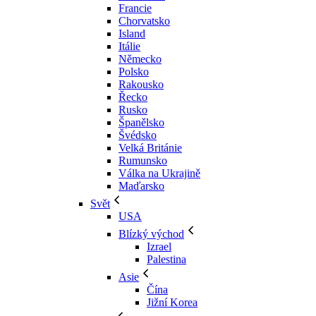
Francie
Chorvatsko
Island
Itálie
Německo
Polsko
Rakousko
Řecko
Rusko
Španělsko
Švédsko
Velká Británie
Rumunsko
Válka na Ukrajině
Maďarsko
Svět
USA
Blízký východ
Izrael
Palestina
Asie
Čína
Jižní Korea