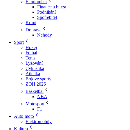
Ekonomika
Finance a burza
Podnikání
Spotřebitel
Krimi
Doprava
Nehody
Sport
Hokej
Fotbal
Tenis
Lyžování
Cyklistika
Atletika
Bojové sporty
ZOH 2026
Basketbal
NBA
Motosport
F1
Auto-moto
Elektromobily
Kultura