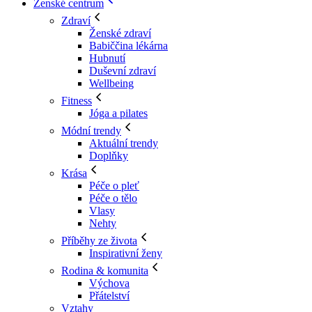
Ženské centrum
Zdraví
Ženské zdraví
Babiččina lékárna
Hubnutí
Duševní zdraví
Wellbeing
Fitness
Jóga a pilates
Módní trendy
Aktuální trendy
Doplňky
Krása
Péče o pleť
Péče o tělo
Vlasy
Nehty
Příběhy ze života
Inspirativní ženy
Rodina & komunita
Výchova
Přátelství
Vztahy