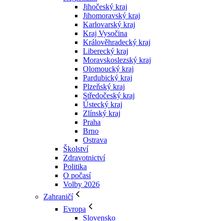
Jihočeský kraj
Jihomoravský kraj
Karlovarský kraj
Kraj Vysočina
Králověhradecký kraj
Liberecký kraj
Moravskoslezský kraj
Olomoucký kraj
Pardubický kraj
Plzeňský kraj
Středočeský kraj
Ústecký kraj
Zlínský kraj
Praha
Brno
Ostrava
Školství
Zdravotnictví
Politika
O počasí
Volby 2026
Zahraničí
Evropa
Slovensko