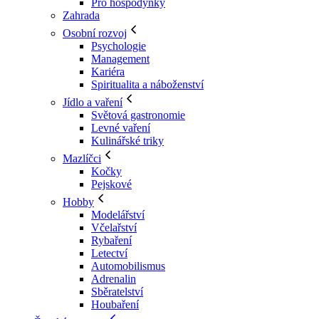
Pro hospodyňky
Zahrada
Osobní rozvoj
Psychologie
Management
Kariéra
Spiritualita a náboženství
Jídlo a vaření
Světová gastronomie
Levné vaření
Kulinářské triky
Mazlíčci
Kočky
Pejskové
Hobby
Modelářství
Včelařství
Rybaření
Letectví
Automobilismus
Adrenalin
Sběratelství
Houbaření