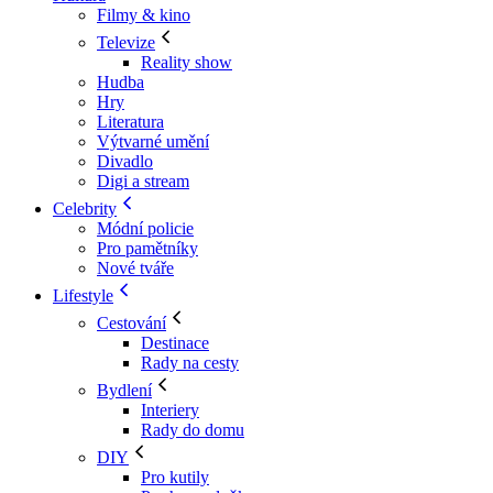
Filmy & kino
Televize
Reality show
Hudba
Hry
Literatura
Výtvarné umění
Divadlo
Digi a stream
Celebrity
Módní policie
Pro pamětníky
Nové tváře
Lifestyle
Cestování
Destinace
Rady na cesty
Bydlení
Interiery
Rady do domu
DIY
Pro kutily