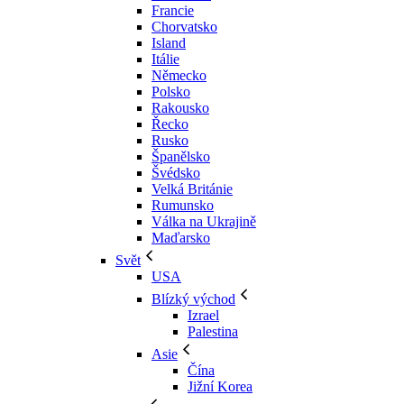
Francie
Chorvatsko
Island
Itálie
Německo
Polsko
Rakousko
Řecko
Rusko
Španělsko
Švédsko
Velká Británie
Rumunsko
Válka na Ukrajině
Maďarsko
Svět
USA
Blízký východ
Izrael
Palestina
Asie
Čína
Jižní Korea