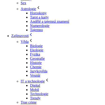
Sex
Astrologie
Horoskopy
Tarot a karty
Andělé a tajemná znamení
Numerologie
Tajemno
Zajímavosti
Věda
Biologie
Ekologie
Fyzika
Geografie
Historie
Chemie
Jazykověda
Vesmír
IT a technologie
Digital
Mobil
Technologie
Trendy
True crime