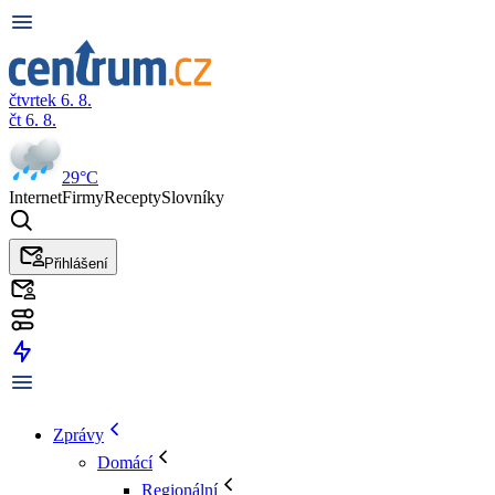
čtvrtek 6. 8.
čt 6. 8.
29°C
Internet
Firmy
Recepty
Slovníky
Přihlášení
Zprávy
Domácí
Regionální