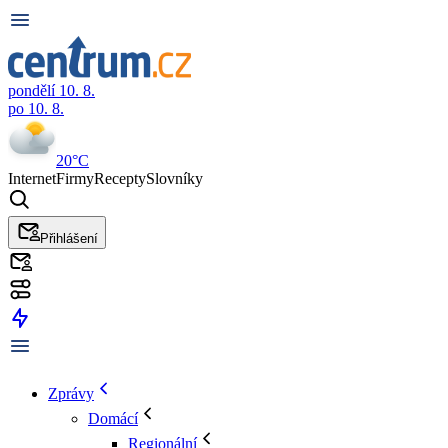
pondělí 10. 8.
po 10. 8.
20°C
Internet
Firmy
Recepty
Slovníky
Přihlášení
Zprávy
Domácí
Regionální