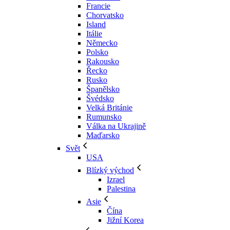
Francie
Chorvatsko
Island
Itálie
Německo
Polsko
Rakousko
Řecko
Rusko
Španělsko
Švédsko
Velká Británie
Rumunsko
Válka na Ukrajině
Maďarsko
Svět
USA
Blízký východ
Izrael
Palestina
Asie
Čína
Jižní Korea