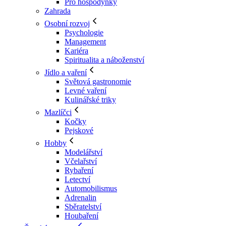
Pro hospodyňky
Zahrada
Osobní rozvoj
Psychologie
Management
Kariéra
Spiritualita a náboženství
Jídlo a vaření
Světová gastronomie
Levné vaření
Kulinářské triky
Mazlíčci
Kočky
Pejskové
Hobby
Modelářství
Včelařství
Rybaření
Letectví
Automobilismus
Adrenalin
Sběratelství
Houbaření