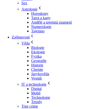
Sex
Astrologie
Horoskopy
Tarot a karty
Andělé a tajemná znamení
Numerologie
Tajemno
Zajímavosti
Věda
Biologie
Ekologie
Fyzika
Geografie
Historie
Chemie
Jazykověda
Vesmír
IT a technologie
Digital
Mobil
Technologie
Trendy
True crime