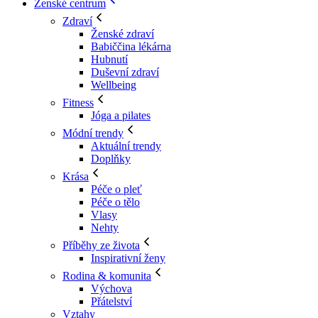
Ženské centrum
Zdraví
Ženské zdraví
Babiččina lékárna
Hubnutí
Duševní zdraví
Wellbeing
Fitness
Jóga a pilates
Módní trendy
Aktuální trendy
Doplňky
Krása
Péče o pleť
Péče o tělo
Vlasy
Nehty
Příběhy ze života
Inspirativní ženy
Rodina & komunita
Výchova
Přátelství
Vztahy