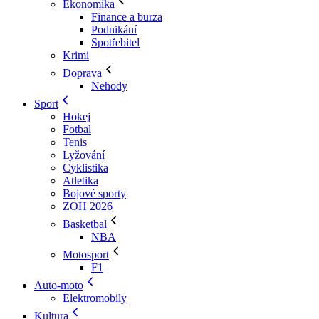
Ekonomika
Finance a burza
Podnikání
Spotřebitel
Krimi
Doprava
Nehody
Sport
Hokej
Fotbal
Tenis
Lyžování
Cyklistika
Atletika
Bojové sporty
ZOH 2026
Basketbal
NBA
Motosport
F1
Auto-moto
Elektromobily
Kultura