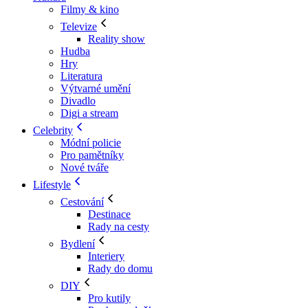
Filmy & kino
Televize
Reality show
Hudba
Hry
Literatura
Výtvarné umění
Divadlo
Digi a stream
Celebrity
Módní policie
Pro pamětníky
Nové tváře
Lifestyle
Cestování
Destinace
Rady na cesty
Bydlení
Interiery
Rady do domu
DIY
Pro kutily