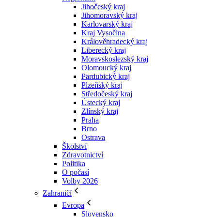
Jihočeský kraj
Jihomoravský kraj
Karlovarský kraj
Kraj Vysočina
Králověhradecký kraj
Liberecký kraj
Moravskoslezský kraj
Olomoucký kraj
Pardubický kraj
Plzeňský kraj
Středočeský kraj
Ústecký kraj
Zlínský kraj
Praha
Brno
Ostrava
Školství
Zdravotnictví
Politika
O počasí
Volby 2026
Zahraničí
Evropa
Slovensko