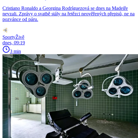
Cristiano Ronaldo a Georgina Rodríguezová se dnes na Madeiře
nevzali. Zprávy o svatbě stály na řetězci neověřených přepisů, ne na
pozvánce od páru.
SportyŽivě
dnes, 09:19
3 min