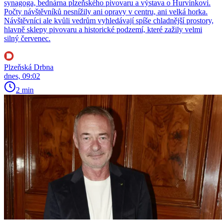
synagoga, bednárna plzeňského pivovaru a výstava o Hurvínkovi.
Počty návštěvníků nesnížily ani opravy v centru, ani velká horka.
Návštěvníci ale kvůli vedrům vyhledávají spíše chladnější prostory,
hlavně sklepy pivovaru a historické podzemí, které zažily velmi
silný červenec.
Plzeňská Drbna
dnes, 09:02
2 min