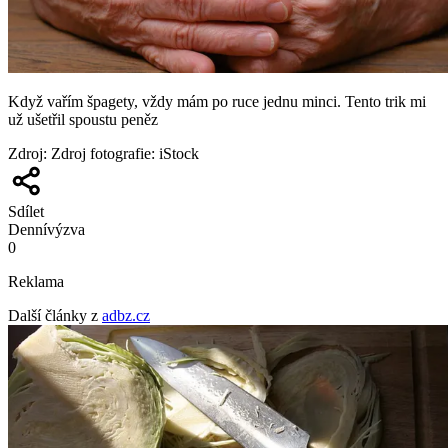
Když vařím špagety, vždy mám po ruce jednu minci. Tento trik mi
už ušetřil spoustu peněz
Zdroj
:
Zdroj fotografie: iStock
Sdílet
Denní
výzva
0
Reklama
Další články z
adbz.cz