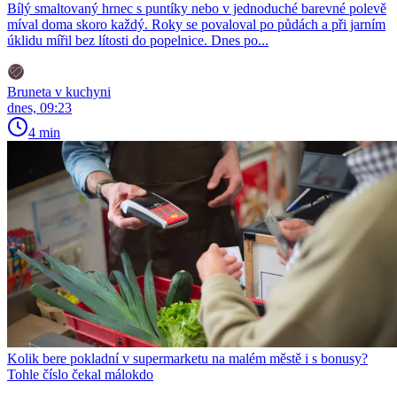
Bílý smaltovaný hrnec s puntíky nebo v jednoduché barevné polevě
míval doma skoro každý. Roky se povaloval po půdách a při jarním
úklidu mířil bez lítosti do popelnice. Dnes po...
Bruneta v kuchyni
dnes, 09:23
4 min
Kolik bere pokladní v supermarketu na malém městě i s bonusy?
Tohle číslo čekal málokdo