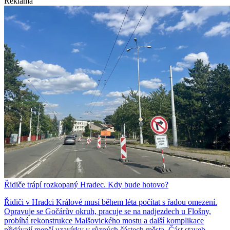
Reklama
Řidiče trápí rozkopaný Hradec. Kdy bude hotovo?
Řidiči v Hradci Králové musí během léta počítat s řadou omezení.
Opravuje se Gočárův okruh, pracuje se na nadjezdech u Flošny,
probíhá rekonstrukce Malšovického mostu a další komplikace
přidávají menší uzavírky v různých částech města. Část staveb