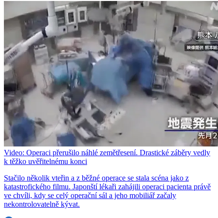
Video: Operaci přerušilo náhlé zemětřesení. Drastické záběry vedly
k těžko uvěřitelnému konci
Stačilo několik vteřin a z běžné operace se stala scéna jako z
katastrofického filmu. Japonští lékaři zahájili operaci pacienta právě
ve chvíli, kdy se celý operační sál a jeho mobiliář začaly
nekontrolovatelně kývat.