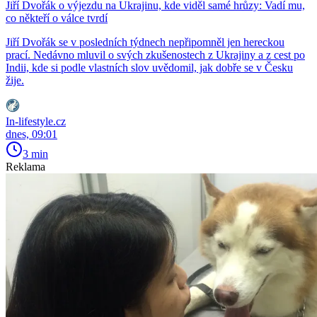
Jiří Dvořák o výjezdu na Ukrajinu, kde viděl samé hrůzy: Vadí mu,
co někteří o válce tvrdí
Jiří Dvořák se v posledních týdnech nepřipomněl jen hereckou
prací. Nedávno mluvil o svých zkušenostech z Ukrajiny a z cest po
Indii, kde si podle vlastních slov uvědomil, jak dobře se v Česku
žije.
In-lifestyle.cz
dnes, 09:01
3 min
Reklama