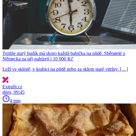
Tenhle starý budík má skoro každá babička na půdě. Sběratelé z
Německa za něj nabízejí i 10 000 Kč
Leží ve sklepě, v krabici na půdě nebo za sklem staré vitríny. […]
Extrafit.cz
dnes, 09:45
4 min