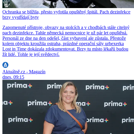
Ochranka se blížila, přesto vyfotila opuštěný špitál. Pach dezinfekce
brzy vystřídají byty
Zapomenuté přístroje, obvazy na stolcích a v chodbách stále citelný
pach dezinfekce. Tahle německá nemocnice je už pár let opuštěná.
Personál ze dne na den odešel, část vybavení ale zůstala. Přestože
kolem objektu kroužila ostraha, prázdné operační sály urbexerka
Lost in Time dokázala zdokumentovat. Brzy tu místo lékařů budou
žít lidé. Tohle je její svědectví.
Aktuálně.cz - Magazín
dnes, 09:15