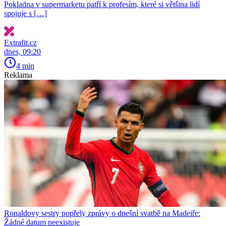
Pokladna v supermarketu patří k profesím, které si většina lidí
spojuje s […]
Extrafit.cz
dnes, 09:20
4 min
Reklama
Ronaldovy sestry popřely zprávy o dnešní svatbě na Madeiře:
Žádné datum neexistuje