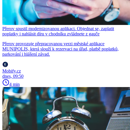
Přerov spustil modernizovanou aplikaci. Objednat se, zaplatit
poplatky i nahlásit díru v chodníku zvládnete z gauče
Přerov provozuje přepracovanou verzi městské aplikace
MUNIPOLIS, která slouží k rezervaci na úřad, platbě poplatků,
parkování i hlášení závad.
Mobify.cz
dnes, 09:50
4 min