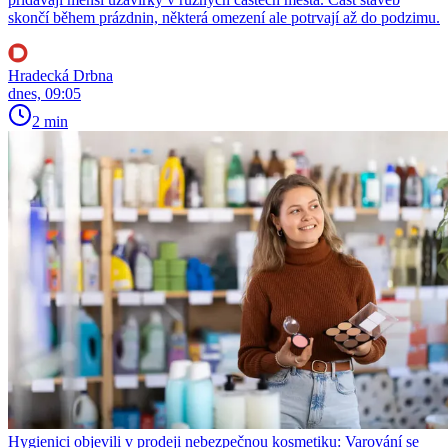
skončí během prázdnin, některá omezení ale potrvají až do podzimu.
Hradecká Drbna
dnes, 09:05
2 min
Hygienici objevili v prodeji nebezpečnou kosmetiku: Varování se