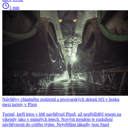
1 min
Návštěvy chladného podzemí a pivovarských sklepů frčí v horku
mezi turisty v Plzni
Turisté, kteří letos v létě navštěvují Plzeň, už nepřijíždějí jenom na
víkendy jako v minulých letech. Novým trendem je rozložení
návštěvnosti do celého týdne. Největšími lákadly jsou Stará