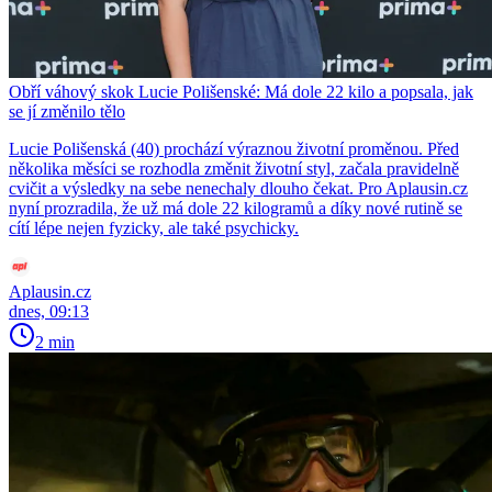
Obří váhový skok Lucie Polišenské: Má dole 22 kilo a popsala, jak
se jí změnilo tělo
Lucie Polišenská (40) prochází výraznou životní proměnou. Před
několika měsíci se rozhodla změnit životní styl, začala pravidelně
cvičit a výsledky na sebe nenechaly dlouho čekat. Pro Aplausin.cz
nyní prozradila, že už má dole 22 kilogramů a díky nové rutině se
cítí lépe nejen fyzicky, ale také psychicky.
Aplausin.cz
dnes, 09:13
2 min