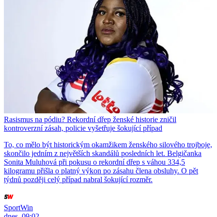
Rasismus na pódiu? Rekordní dřep ženské historie zničil
kontroverzní zásah, policie vyšetřuje šokující případ
To, co mělo být historickým okamžikem ženského silového trojboje,
skončilo jedním z největších skandálů posledních let. Belgičanka
Sonita Muluhová při pokusu o rekordní dřep s váhou 334,5
kilogramu přišla o platný výkon po zásahu člena obsluhy. O pět
týdnů později celý případ nabral šokující rozměr.
SportWin
dnes, 09:02