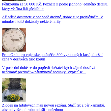
Pětikoruna za 50 000 Kč. Poznáte ji podle jednoho jediného detailu,
který většina lidí přehlédne
Až příště dostanete v obchodě drobné, dobře si je prohlédněte. V
minulosti totiž dokázaly některé rarity...
Prim Orlík pro vojenské potápěče: 300 vyrobených kusů, dnešní
cena v desítkách tisíc korun
V poslední době se do popředí sběratelských zájmů dostává
nečekaný předmět – náramkové hodinky. Vyplatí se...
Zloději na hřbitovech mají novou sezónu. Stačí fix a pár kamínků,
aby od vašeho hrobu odešli s prázdnou