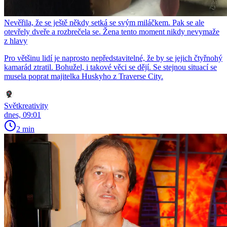
Nevěřila, že se ještě někdy setká se svým miláčkem. Pak se ale
otevřely dveře a rozbrečela se. Žena tento moment nikdy nevymaže
z hlavy
Pro většinu lidí je naprosto nepředstavitelné, že by se jejich čtyřnohý
kamarád ztratil. Bohužel, i takové věci se dějí. Se stejnou situací se
musela poprat majitelka Huskyho z Traverse City.
Světkreativity
dnes, 09:01
2 min