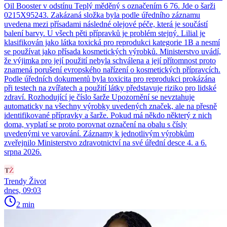
Oil Booster v odstínu Teplý měděný s označením 6 76. Jde o šarži
0215X95243. Zakázaná složka byla podle úředního záznamu
uvedena mezi přísadami následné olejové péče, která je součástí
balení barvy. U všech pěti přípravků je problém stejný. Lilial je
klasifikován jako látka toxická pro reprodukci kategorie 1B a nesmí
se používat jako přísada kosmetických výrobků. Ministerstvo uvádí,
že výjimka pro její použití nebyla schválena a její přítomnost proto
znamená porušení evropského nařízení o kosmetických přípravcích.
Podle úředních dokumentů byla toxicita pro reprodukci prokázána
při testech na zvířatech a použití látky představuje riziko pro lidské
zdraví. Rozhodující je číslo šarže Upozornění se nevztahuje
automaticky na všechny výrobky uvedených značek, ale na přesně
identifikované přípravky a šarže. Pokud má někdo některý z nich
doma, vyplatí se proto porovnat označení na obalu s čísly
uvedenými ve varování. Záznamy k jednotlivým výrobkům
zveřejnilo Ministerstvo zdravotnictví na své úřední desce 4. a 6.
srpna 2026.
Trendy Život
dnes, 09:03
2 min