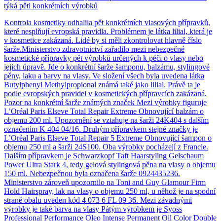
týká pěti konkrétních výrobků
Kontrola kosmetiky odhalila pět konkrétních vlasových přípravků,
které nesplňují evropská pravidla. Problémem je látka lilial, která je
v kosmetice zakázaná. Lidé by si měli zkontrolovat hlavně číslo
šarže.Ministerstvo zdravotnictví zařadilo mezi nebezpečné
kosmetické přípravky pět výrobků určených k péči o vlasy nebo
jejich úpravě. Jde o konkrétní šarže šamponu, balzámu, stylingové
pěny, laku a barvy na vlasy. Ve složení všech byla uvedena látka
Butylphenyl Methylpropional známá také jako lilial. Právě ta je
podle evropských pravidel v kosmetických přípravcích zakázaná.
Pozor na konkrétní šarže známých značek Mezi výrobky figuruje
L’Oréal Paris Elseve Total Repair Extreme Obnovující balzám o
objemu 200 ml. Upozornění se vztahuje na šarži 24K404 s dalším
označením K 404 04/16. Druhým přípravkem stejné značky je
L’Oréal Paris Elseve Total Repair 5 Extreme Obnovující šampon o
objemu 250 ml a šarži 24S100. Oba výrobky pocházejí z Francie.
Dalším přípravkem je Schwarzkopf Taft Haarstyling Gelschaum
Power Ultra Stark 4, tedy gelová stylingová pěna na vlasy o objemu
150 ml. Nebezpečnou byla označena šarže 0924435236.
Ministerstvo zároveň upozornilo na Toni and Guy Glamour Firm
Hold Hairspray, lak na vlasy o objemu 250 ml, u něhož je na spodní
straně obalu uveden kód 4 073 6 FL 09 36. Mezi závadnými
výrobky je také barva na vlasy Pátým výrobkem je Syoss
Professional Performance Oleo Intense Permanent Oil Color Double