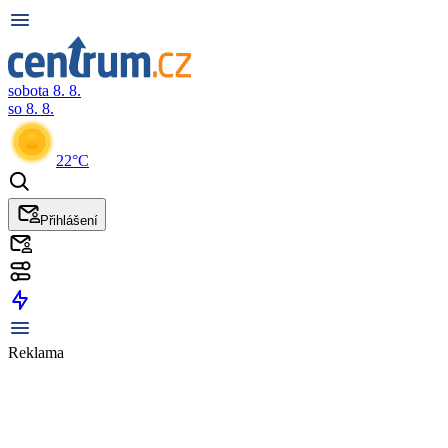
sobota 8. 8.
so 8. 8.
22°C
Přihlášení
Reklama