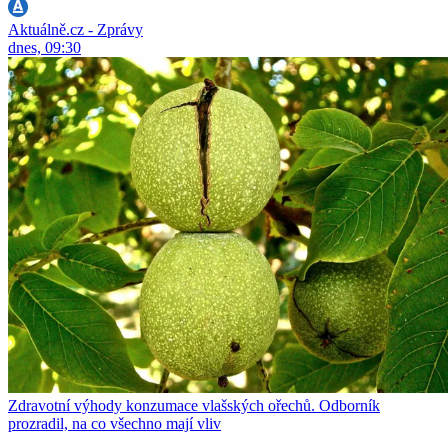
Aktuálně.cz - Zprávy
dnes, 09:30
Zdravotní výhody konzumace vlašských ořechů. Odborník
prozradil, na co všechno mají vliv