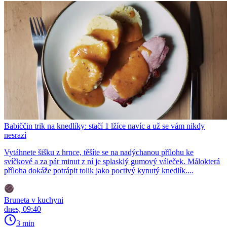
Babiččin trik na knedlíky: stačí 1 lžíce navíc a už se vám nikdy
nesrazí
Vytáhnete šišku z hrnce, těšíte se na nadýchanou přílohu ke
svíčkové a za pár minut z ní je splasklý gumový váleček. Málokterá
příloha dokáže potrápit tolik jako poctivý kynutý knedlík....
Bruneta v kuchyni
dnes, 09:40
3 min