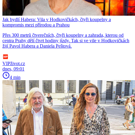
Jak bydlí Habera: Vila v Hodkovičkách, čtyři koupelny a
kompromis mezi přírodou a Prahou
Přes 300 metrů čtverečních, čtyři koupelny a zahrada, kterou od
centra Prahy dělí čtvrt hodiny jízdy. Tak si ve vile v Hodkovičkách
žijí Pavol Habera a Daniela Peštová.
VIPživot.cz
dnes, 09:01
4 min