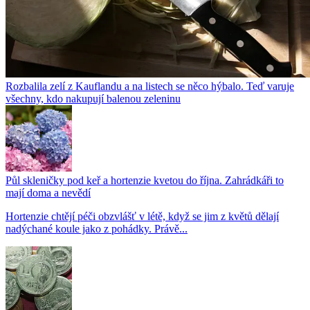
Rozbalila zelí z Kauflandu a na listech se něco hýbalo. Teď varuje
všechny, kdo nakupují balenou zeleninu
Půl skleničky pod keř a hortenzie kvetou do října. Zahrádkáři to
mají doma a nevědí
Hortenzie chtějí péči obzvlášť v létě, když se jim z květů dělají
nadýchané koule jako z pohádky. Právě...