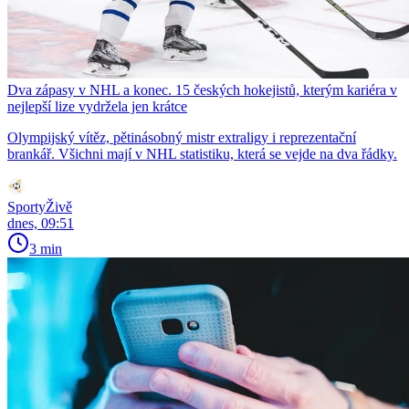
Dva zápasy v NHL a konec. 15 českých hokejistů, kterým kariéra v
nejlepší lize vydržela jen krátce
Olympijský vítěz, pětinásobný mistr extraligy i reprezentační
brankář. Všichni mají v NHL statistiku, která se vejde na dva řádky.
SportyŽivě
dnes, 09:51
3 min