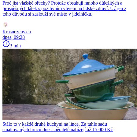
Proč jíst vlašské ořechy? Protože obsahují mnoho důležitých a
prospěšných látek s pozitivním vlivem na lidské zdraví. Už jen z
toho důvodu si zaslouží své místo v jídelníčku.
Krasnezeny.eu
dnes, 09:28
3 min
Stálo to v každé druhé kuchyni na lince. Za tuhle sadu
smaltovaných hrnců dnes sběratelé nabízejí až 15 000 Kč