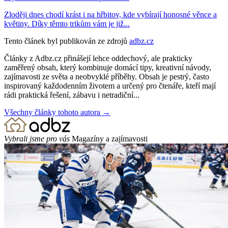
Zloději dnes chodí krást i na hřbitov, kde vybírají honosné věnce a
květiny. Díky těmto trikům vám je již...
Tento článek byl publikován ze zdrojů
adbz.cz
Články z Adbz.cz přinášejí lehce oddechový, ale prakticky
zaměřený obsah, který kombinuje domácí tipy, kreativní návody,
zajímavosti ze světa a neobvyklé příběhy. Obsah je pestrý, často
inspirovaný každodenním životem a určený pro čtenáře, kteří mají
rádi praktická řešení, zábavu i netradiční...
Všechny články tohoto autora →
Vybrali jsme pro vás
Magazíny a zajímavosti