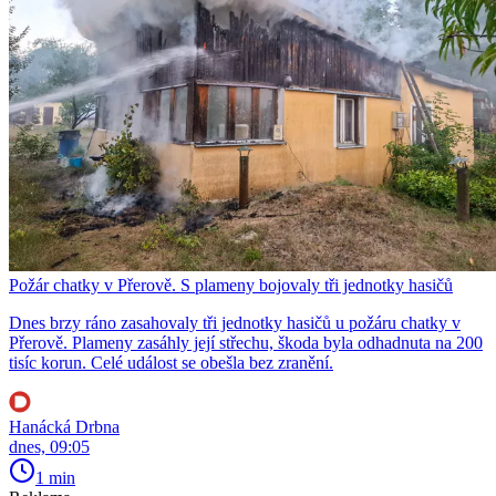
Požár chatky v Přerově. S plameny bojovaly tři jednotky hasičů
Dnes brzy ráno zasahovaly tři jednotky hasičů u požáru chatky v
Přerově. Plameny zasáhly její střechu, škoda byla odhadnuta na 200
tisíc korun. Celé událost se obešla bez zranění.
Hanácká Drbna
dnes, 09:05
1 min