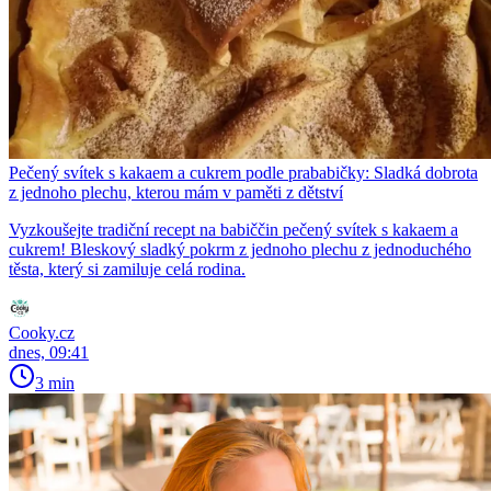
Pečený svítek s kakaem a cukrem podle prababičky: Sladká dobrota
z jednoho plechu, kterou mám v paměti z dětství
Vyzkoušejte tradiční recept na babiččin pečený svítek s kakaem a
cukrem! Bleskový sladký pokrm z jednoho plechu z jednoduchého
těsta, který si zamiluje celá rodina.
Cooky.cz
dnes, 09:41
3 min