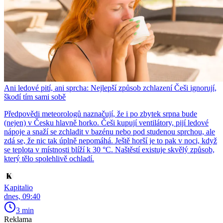
Ani ledové pití, ani sprcha: Nejlepší způsob zchlazení Češi ignorují,
škodí tím sami sobě
Předpovědi meteorologů naznačují, že i po zbytek srpna bude
(nejen) v Česku hlavně horko. Češi kupují ventilátory, pijí ledové
nápoje a snaží se zchladit v bazénu nebo pod studenou sprchou, ale
zdá se, že nic tak úplně nepomáhá. Ještě horší je to pak v noci, když
se teplota v místnosti blíží k 30 °C. Naštěstí existuje skvělý způsob,
který tělo spolehlivě ochladí.
Kapitalio
dnes, 09:40
3 min
Reklama