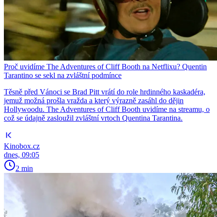
Proč uvidíme The Adventures of Cliff Booth na Netflixu? Quentin
Tarantino se sekl na zvláštní podmínce
Těsně před Vánoci se Brad Pitt vrátí do role hrdinného kaskadéra,
jemuž možná prošla vražda a který výrazně zasáhl do dějin
Hollywoodu. The Adventures of Cliff Booth uvidíme na streamu, o
což se údajně zasloužil zvláštní vrtoch Quentina Tarantina.
Kinobox.cz
dnes, 09:05
2 min