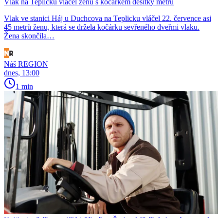
Vlak na Teplicku vláčel ženu s kočárkem desítky metrů
Vlak ve stanici Háj u Duchcova na Teplicku vláčel 22. července asi
45 metrů ženu, která se držela kočárku sevřeného dveřmi vlaku.
Žena skončila…
Náš REGION
dnes, 13:00
1 min