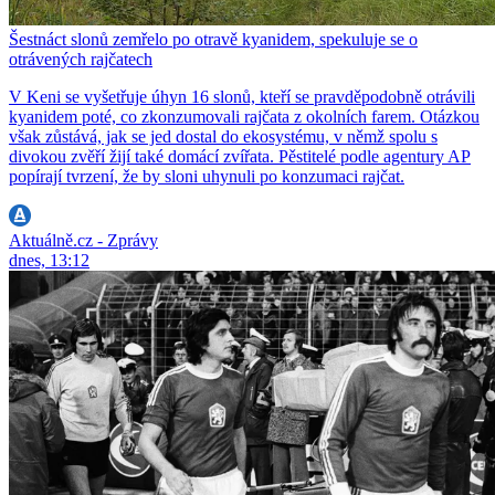
Šestnáct slonů zemřelo po otravě kyanidem, spekuluje se o
otrávených rajčatech
V Keni se vyšetřuje úhyn 16 slonů, kteří se pravděpodobně otrávili
kyanidem poté, co zkonzumovali rajčata z okolních farem. Otázkou
však zůstává, jak se jed dostal do ekosystému, v němž spolu s
divokou zvěří žijí také domácí zvířata. Pěstitelé podle agentury AP
popírají tvrzení, že by sloni uhynuli po konzumaci rajčat.
Aktuálně.cz - Zprávy
dnes, 13:12