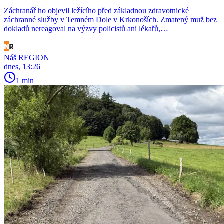
Záchranář ho objevil ležícího před základnou zdravotnické
záchranné služby v Temném Dole v Krkonoších. Zmatený muž bez
dokladů nereagoval na výzvy policistů ani lékařů,…
Náš REGION
dnes, 13:26
1 min