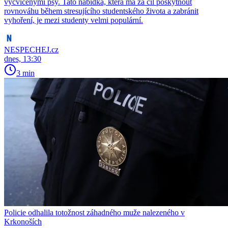
vycvičenými psy. Tato nabídka, která má za cíl poskytnout
rovnováhu během stresujícího studentského života a zabránit
vyhoření, je mezi studenty velmi populární.
NESPECHEJ.cz
dnes, 13:30
3 min
Policie odhalila totožnost záhadného muže nalezeného v
Krkonoších