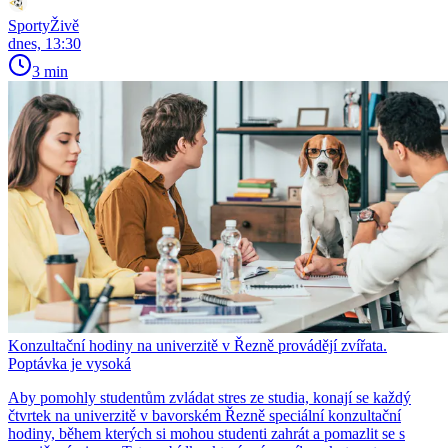
SportyŽivě
dnes, 13:30
3 min
Konzultační hodiny na univerzitě v Řezně provádějí zvířata.
Poptávka je vysoká
Aby pomohly studentům zvládat stres ze studia, konají se každý
čtvrtek na univerzitě v bavorském Řezně speciální konzultační
hodiny, během kterých si mohou studenti zahrát a pomazlit se s