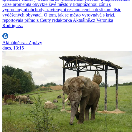
krize proměnila obvykle živé město v liduprázdnou zónu s
vyprodanými obchody, zavřenými restauracemi a desítkami tisíc
vyděšených obyvatel. O tom, jak se město vyrovnává s krizí,
reportovala přímo z Ceuty redaktorka Aktuálně.cz Veronika
Rodriguez.
Aktuálně.cz - Zprávy
dnes, 13:15