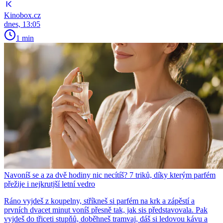
Kinobox.cz
dnes, 13:05
1 min
Navoníš se a za dvě hodiny nic necítíš? 7 triků, díky kterým parfém
přežije i nejkrutjší letní vedro
Ráno vyjdeš z koupelny, stříkneš si parfém na krk a zápěstí a
prvních dvacet minut voníš přesně tak, jak sis představovala. Pak
vyjdeš do třiceti stupňů, doběhneš tramvaj, dáš si ledovou kávu a