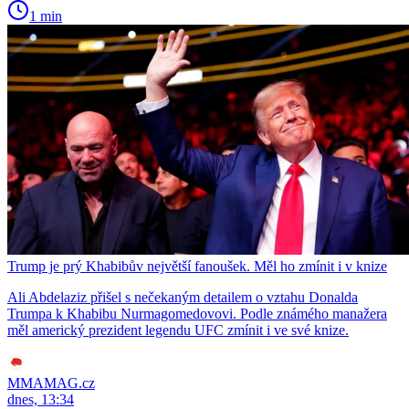
1 min
Trump je prý Khabibův největší fanoušek. Měl ho zmínit i v knize
Ali Abdelaziz přišel s nečekaným detailem o vztahu Donalda
Trumpa k Khabibu Nurmagomedovovi. Podle známého manažera
měl americký prezident legendu UFC zmínit i ve své knize.
MMAMAG.cz
dnes, 13:34