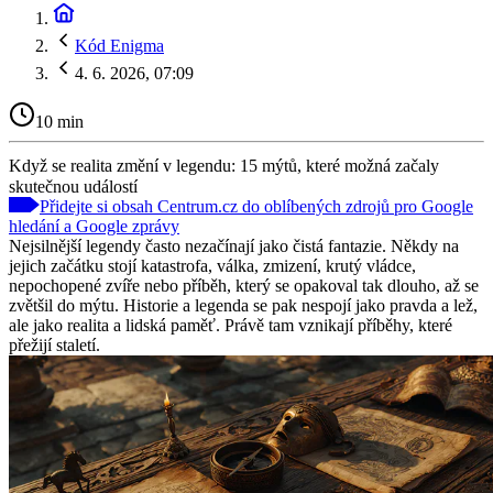
Kód Enigma
4. 6. 2026, 07:09
10 min
Když se realita změní v legendu: 15 mýtů, které možná začaly
skutečnou událostí
Přidejte si obsah Centrum.cz do oblíbených zdrojů pro Google
hledání a Google zprávy
Nejsilnější legendy často nezačínají jako čistá fantazie. Někdy na
jejich začátku stojí katastrofa, válka, zmizení, krutý vládce,
nepochopené zvíře nebo příběh, který se opakoval tak dlouho, až se
zvětšil do mýtu. Historie a legenda se pak nespojí jako pravda a lež,
ale jako realita a lidská paměť. Právě tam vznikají příběhy, které
přežijí staletí.