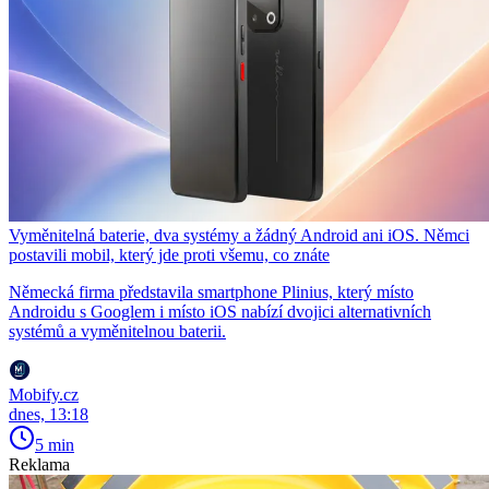
Vyměnitelná baterie, dva systémy a žádný Android ani iOS. Němci
postavili mobil, který jde proti všemu, co znáte
Německá firma představila smartphone Plinius, který místo
Androidu s Googlem i místo iOS nabízí dvojici alternativních
systémů a vyměnitelnou baterii.
Mobify.cz
dnes, 13:18
5 min
Reklama