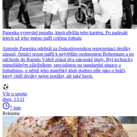
Panenka vymyslel penaltu, která přežila jeho kariéru. Po padesáti
letech už jeho jméno patří celému fotbalu
Antonín Panenka odehrál za československou reprezentaci desítky
zápasů, čtrnáct sezon patřil k největším osobnostem Bohemians a po
odchodu do Rapidu Vídeň získal dva rakouské tituly. Byl technicky
mimořádným záložníkem, specialistou na standardní situace a
fotbalistou, o němž jeho mateřský klub dodnes píše jako o hráči,
který chtěl diváky nejen porážet, ale také bavit.
Vše o sportu
dnes, 13:11
7 min
Reklama