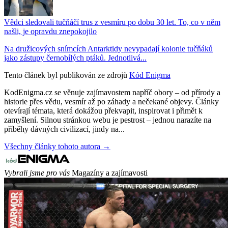
Vědci sledovali tučňáčí trus z vesmíru po dobu 30 let. To, co v něm
našli, je opravdu znepokojilo
Na družicových snímcích Antarktidy nevypadají kolonie tučňáků
jako zástupy černobílých ptáků. Jednotlivá...
Tento článek byl publikován ze zdrojů
Kód Enigma
KodEnigma.cz se věnuje zajímavostem napříč obory – od přírody a
historie přes vědu, vesmír až po záhady a nečekané objevy. Články
otevírají témata, která dokážou překvapit, inspirovat i přimět k
zamyšlení. Silnou stránkou webu je pestrost – jednou narazíte na
příběhy dávných civilizací, jindy na...
Všechny články tohoto autora →
Vybrali jsme pro vás
Magazíny a zajímavosti