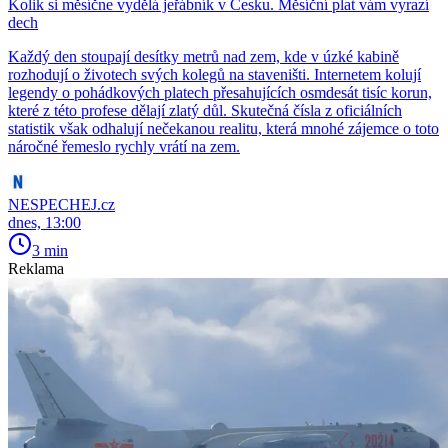
Kolik si měsíčne vydělá jeřábník v Česku. Měsíční plat vám vyrazí
dech
Každý den stoupají desítky metrů nad zem, kde v úzké kabině
rozhodují o životech svých kolegů na staveništi. Internetem kolují
legendy o pohádkových platech přesahujících osmdesát tisíc korun,
které z této profese dělají zlatý důl. Skutečná čísla z oficiálních
statistik však odhalují nečekanou realitu, která mnohé zájemce o toto
náročné řemeslo rychly vrátí na zem.
NESPECHEJ.cz
dnes, 13:00
3 min
Reklama