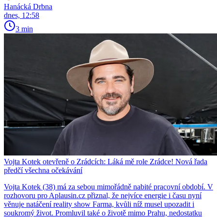
Hanácká Drbna
dnes, 12:58
3 min
Vojta Kotek otevřeně o Zrádcích: Láká mě role Zrádce! Nová řada
předčí všechna očekávání
Vojta Kotek (38) má za sebou mimořádně nabité pracovní období. V
rozhovoru pro Aplausin.cz přiznal, že nejvíce energie i času nyní
věnuje natáčení reality show Farma, kvůli níž musel upozadit i
soukromý život. Promluvil také o životě mimo Prahu, nedostatku