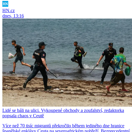
HN.cz
dnes, 13:16
Lidé se báli na ulici. Vykoupené obchody a zoufalství, redaktorka
popsala chaos v Ceutě
Více než 70 tisíc migrantů překročilo během jediného dne hranice
španělské enklávy Ceuta na severoafrickém pobřeží. Bezprecedentní