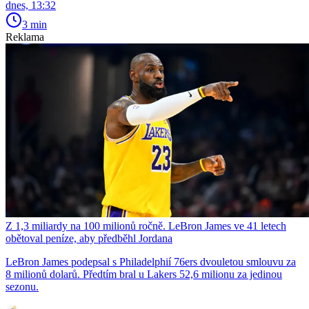
dnes, 13:32
3 min
Reklama
Z 1,3 miliardy na 100 milionů ročně. LeBron James ve 41 letech
obětoval peníze, aby předběhl Jordana
LeBron James podepsal s Philadelphií 76ers dvouletou smlouvu za
8 milionů dolarů. Předtím bral u Lakers 52,6 milionu za jedinou
sezonu.