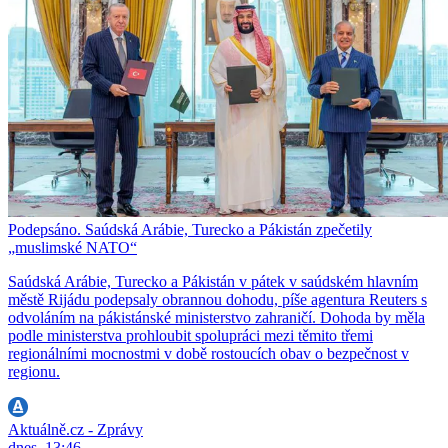
Podepsáno. Saúdská Arábie, Turecko a Pákistán zpečetily
„muslimské NATO“
Saúdská Arábie, Turecko a Pákistán v pátek v saúdském hlavním
městě Rijádu podepsaly obrannou dohodu, píše agentura Reuters s
odvoláním na pákistánské ministerstvo zahraničí. Dohoda by měla
podle ministerstva prohloubit spolupráci mezi těmito třemi
regionálními mocnostmi v době rostoucích obav o bezpečnost v
regionu.
Aktuálně.cz - Zprávy
dnes, 13:46