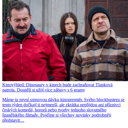
Kinovýhled: Dinosaury v kinech bude zachraňovat Tlapková
patrola. Dospělí si užijí více zábavy s 6 gramy
Máme tu první srpnovou dávku kinopremiér. Svého blockbusteru se
tento týden dočkají ti nejmenší, ale zkrátka nepřijdou ani příznivci
českých komedií, hororů nebo tvorby jednoho slovutného
španělského filmaře. Pojďme si všechny novinky podrobněji
představit…