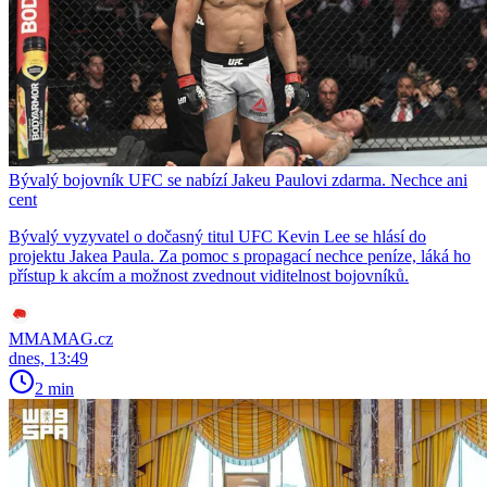
Bývalý bojovník UFC se nabízí Jakeu Paulovi zdarma. Nechce ani
cent
Bývalý vyzyvatel o dočasný titul UFC Kevin Lee se hlásí do
projektu Jakea Paula. Za pomoc s propagací nechce peníze, láká ho
přístup k akcím a možnost zvednout viditelnost bojovníků.
MMAMAG.cz
dnes, 13:49
2 min