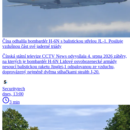
Čína odhalila bombardér H-6N s balistickou střelou JL-1. Posiluje
vzdušnou část své jaderné triády
Čínská státní televize CCTV News odvysílala 4. srpna 2026 záběry,
na kterých je bombardér H-6N Lidové osvobozenecké armády
nesoucí balistickou raketu Jinglei-1 odpalovanou ze vzduchu,
doprovázený nejméně dvěma stíhačkami stealth J-20.
Securitytech
dnes, 13:00
3 min