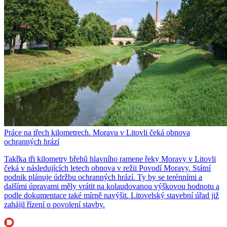
Práce na třech kilometrech. Moravu v Litovli čeká obnova
ochranných hrází
Takřka tři kilometry břehů hlavního ramene řeky Moravy v Litovli
čeká v následujících letech obnova v režii Povodí Moravy. Státní
podnik plánuje údržbu ochranných hrází. Ty by se terénními a
dalšími úpravami měly vrátit na kolaudovanou výškovou hodnotu a
podle dokumentace také mírně navýšit. Litovelský stavební úřad již
zahájil řízení o povolení stavby.