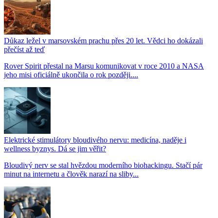
Důkaz ležel v marsovském prachu přes 20 let. Vědci ho dokázali
přečíst až teď
Rover Spirit přestal na Marsu komunikovat v roce 2010 a NASA
jeho misi oficiálně ukončila o rok později....
Elektrické stimulátory bloudivého nervu: medicína, naděje i
wellness byznys. Dá se jim věřit?
Bloudivý nerv se stal hvězdou moderního biohackingu. Stačí pár
minut na internetu a člověk narazí na sliby...