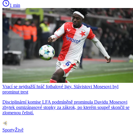
1 min
Vrací se nejdražší hráč fotbalové ligy. Slávistovi Mosesovi byl
prominut trest
Disciplinární komise LFA podmíněně prominula Davidu Mosesovi
zbytek osmizápasové stopky za zákrok, po kterém soupeř skončil se
zlomenou čelistí.
SportyŽivě