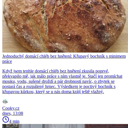
Jednoduchý domácí chléb bez hnětení: Křupavý bochník s minimem
práce
Když jsem tenhle domácí chléb bez hnětení zkusila poprvé,
překvapilo mě, jak málo práce s ním vlastně je. Stačí jen promíchat
mouku, vodu, sušené droždí a pár drobností navíc, o zbytek se
postará čas a rozpálený hrnec. Výsledkem je poctivý bochník s
křupavou kůrkou, který se u nás doma krájí ještě vlažný.
Cooky.cz
dnes, 13:08
4 min