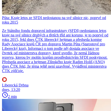
Půta: Kraje letos ze SFDI nedostanou na své silnice nic, poprvé od
roku 2015
Ze Státního fondu dopravní infrastruktury (SFDI) nedostanou letos
kraje na své silnice druhých a třetích tříd ani korunu, je to poprvé od
roku 2015, řekl dnes ČTK liberecký hejtman a předseda komise
Rady Asociace krajů ČR pro dopravu Martin Půta (Starostové pro
Liberecký kraj). Informaci o tom podle něj dostala asociace ve
čtvrtek od ministerstva dopravy, které uvedlo, že nemá žádnou
rezervu, kterou by mohlo krajům prostřednictvím SFDI poskytnout.
Předseda asociace a hejtman Zlínského kraje Radim Holiš (ANO)
dnes ČTK řekl, že téma ještě není uzavřené. Vyjádření ministerstva
ČTK zjišťuje.
Liberecká Drbna
dnes, 13:20
2 min