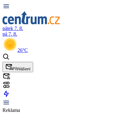
pátek 7. 8.
pá 7. 8.
26°C
Přihlášení
Reklama