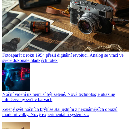
Fotoaparát z roku 1954 přežil digitální revoluci. Analog se vrací ve
světě dokonale hladkých fotek
Noční vidění už nemusí být zelené. Nová technologie ukazuje
infračervený svět v barvách
Zelený svět nočních brýlí se stal jedním z nejznámějších obrazů
moderní války. Nový experimentální systém z...