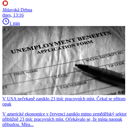
Jihlavská Drbna
dnes, 13:16
1 min
V USA nečekaně zaniklo 23 tisíc pracovních míst. Čekal se přitom
opak
V americké ekonomice v červenci zaniklo mimo zemědělský sektor
přibližně 23 tisíc pracovních míst. Očekávalo se, že místa naopak
přibudou. Míra...