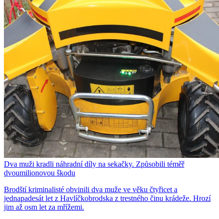
Dva muži kradli náhradní díly na sekačky. Způsobili téměř
dvoumilionovou škodu
Brodští kriminalisté obvinili dva muže ve věku čtyřicet a
jednapadesát let z Havlíčkobrodska z trestného činu krádeže. Hrozí
jim až osm let za mřížemi.