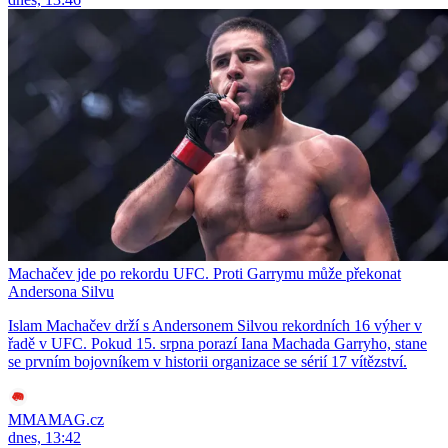
Machačev jde po rekordu UFC. Proti Garrymu může překonat
Andersona Silvu
Islam Machačev drží s Andersonem Silvou rekordních 16 výher v
řadě v UFC. Pokud 15. srpna porazí Iana Machada Garryho, stane
se prvním bojovníkem v historii organizace se sérií 17 vítězství.
MMAMAG.cz
dnes, 13:42