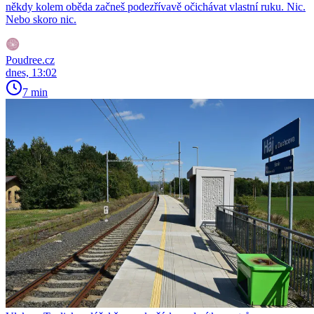
někdy kolem oběda začneš podezřívavě očichávat vlastní ruku. Nic.
Nebo skoro nic.
Poudree.cz
dnes, 13:02
7 min