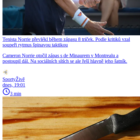
Tenista Norrie převlékl během zápasu 8 triček. Podle kritiků vzal
soupeři rytmus špinavou taktikou
Cameron Norrie otočil zápas s de Minaurem v Montrealu a
postoupil dál. Na sociálních sítích se ale řeší hlavně jeho šatník.
SportyŽivě
dnes, 19:01
3 min