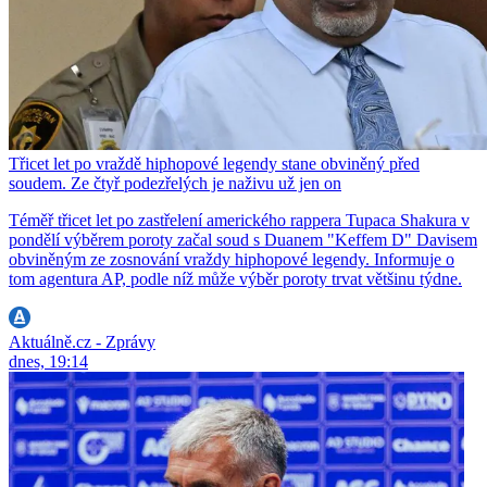
Třicet let po vraždě hiphopové legendy stane obviněný před
soudem. Ze čtyř podezřelých je naživu už jen on
Téměř třicet let po zastřelení amerického rappera Tupaca Shakura v
pondělí výběrem poroty začal soud s Duanem "Keffem D" Davisem
obviněným ze zosnování vraždy hiphopové legendy. Informuje o
tom agentura AP, podle níž může výběr poroty trvat většinu týdne.
Aktuálně.cz - Zprávy
dnes, 19:14