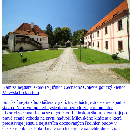
Kam za nejstarší školou v jižních Čechách? Objevte gotický klenot
Milevského kláštera
Součástí nejstaršího kláštera v jižních Čechách je docela nenápadná
stavba. Na první pohled byste do ní neřekli, že je mimořádně
historicky cenná. Jedná se o gotickou Latinskou školu, která stojí po
pravé straně vchodu na první nádvoří Milevského kláštera a která
představuje jednu z nejstarších dochovaných školních budov v
České republice. Pokud máte rádi historické pamětihodnosti, pak