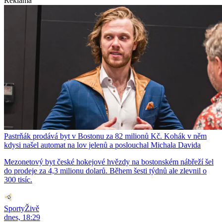
Reklama
Pastrňák prodává byt v Bostonu za 82 milionů Kč. Kohák v něm
kdysi našel automat na lov jelenů a poslouchal Michala Davida
Mezonetový byt české hokejové hvězdy na bostonském nábřeží šel
do prodeje za 4,3 milionu dolarů. Během šesti týdnů ale zlevnil o
300 tisíc.
SportyŽivě
dnes, 18:29