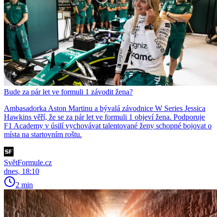
Bude za pár let ve formuli 1 závodit žena?
Ambasadorka Aston Martinu a bývalá závodnice W Series Jessica
Hawkins věří, že se za pár let ve formuli 1 objeví žena. Podporuje
F1 Academy v úsilí vychovávat talentované ženy schopné bojovat o
místa na startovním roštu.
SvětFormule.cz
dnes, 18:10
2 min