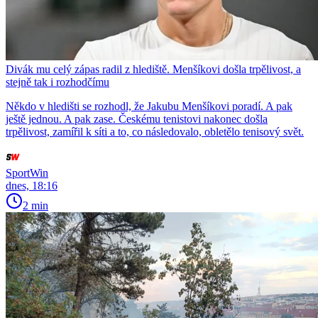
Divák mu celý zápas radil z hlediště. Menšíkovi došla trpělivost, a
stejně tak i rozhodčímu
Někdo v hledišti se rozhodl, že Jakubu Menšíkovi poradí. A pak
ještě jednou. A pak zase. Českému tenistovi nakonec došla
trpělivost, zamířil k síti a to, co následovalo, obletělo tenisový svět.
SportWin
dnes, 18:16
2 min