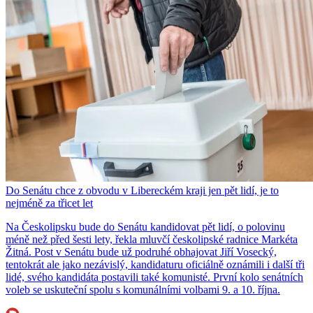
Do Senátu chce z obvodu v Libereckém kraji jen pět lidí, je to
nejméně za třicet let
Na Českolipsku bude do Senátu kandidovat pět lidí, o polovinu
méně než před šesti lety, řekla mluvčí českolipské radnice Markéta
Žitná. Post v Senátu bude už podruhé obhajovat Jiří Vosecký,
tentokrát ale jako nezávislý, kandidaturu oficiálně oznámili i další tři
lidé, svého kandidáta postavili také komunisté. První kolo senátních
voleb se uskuteční spolu s komunálními volbami 9. a 10. října.