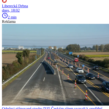
Liberecká Drbna
dnes, 18:02
2 min
Reklama
Odpůrci plánované stavby D35 Českým rájem vyzvali k opuštění