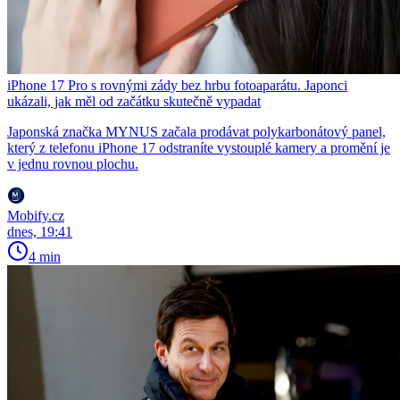
iPhone 17 Pro s rovnými zády bez hrbu fotoaparátu. Japonci
ukázali, jak měl od začátku skutečně vypadat
Japonská značka MYNUS začala prodávat polykarbonátový panel,
který z telefonu iPhone 17 odstraníte vystouplé kamery a promění je
v jednu rovnou plochu.
Mobify.cz
dnes, 19:41
4 min