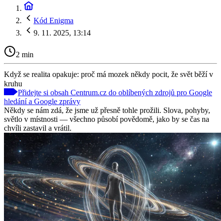
Kód Enigma
9. 11. 2025, 13:14
2 min
Když se realita opakuje: proč má mozek někdy pocit, že svět běží v
kruhu
Přidejte si obsah Centrum.cz do oblíbených zdrojů pro Google
hledání a Google zprávy
Někdy se nám zdá, že jsme už přesně tohle prožili. Slova, pohyby,
světlo v místnosti — všechno působí povědomě, jako by se čas na
chvíli zastavil a vrátil.