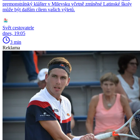
premonstrátský klášter v Milevsku včetně zmíněné Latinské školy
může být dalším cílem vašich výletů.
Svět cestovatele
dnes, 19:05
3 min
Reklama