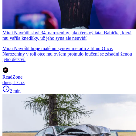
Mirai Navrátil slaví 34. narozeniny jako čerstvý táta. Babička, která
mu vařila knedlíky, už jeho syna ale neuvidí
Mirai Navrátil hraje malému synovi melodii z filmu Once.
Narozeniny v roli otce mu ovšem protnulo loučení se zásadní ženou
jeho dětství.
ReadZone
dnes, 17:53
2 min