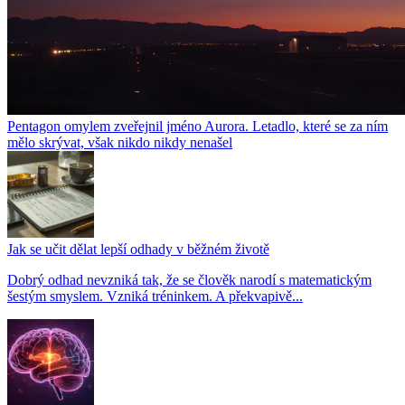
Pentagon omylem zveřejnil jméno Aurora. Letadlo, které se za ním
mělo skrývat, však nikdo nikdy nenašel
Jak se učit dělat lepší odhady v běžném životě
Dobrý odhad nevzniká tak, že se člověk narodí s matematickým
šestým smyslem. Vzniká tréninkem. A překvapivě...