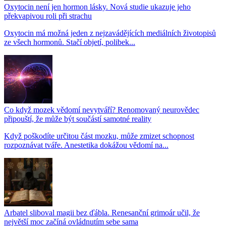
Oxytocin není jen hormon lásky. Nová studie ukazuje jeho
překvapivou roli při strachu
Oxytocin má možná jeden z nejzavádějících mediálních životopisů
ze všech hormonů. Stačí objetí, polibek...
Co když mozek vědomí nevytváří? Renomovaný neurovědec
připouští, že může být součástí samotné reality
Když poškodíte určitou část mozku, může zmizet schopnost
rozpoznávat tváře. Anestetika dokážou vědomí na...
Arbatel sliboval magii bez ďábla. Renesanční grimoár učil, že
největší moc začíná ovládnutím sebe sama