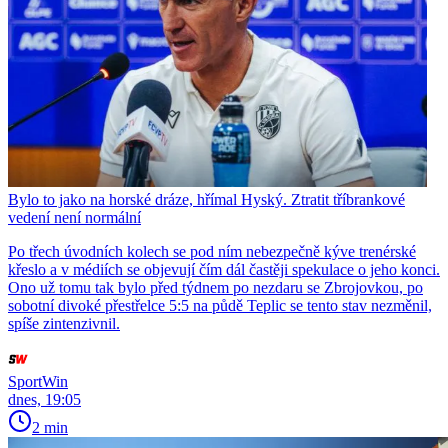
Bylo to jako na horské dráze, hřímal Hyský. Ztratit tříbrankové
vedení není normální
Po třech úvodních kolech se pod ním nebezpečně kýve trenérské
křeslo a v médiích se objevují čím dál častěji spekulace o jeho konci.
Ono už tomu tak bylo před týdnem po nezdaru se Zbrojovkou, po
sobotní divoké přestřelce 5:5 na půdě Teplic se tento stav nezměnil,
spíše zintenzivnil.
SportWin
dnes, 19:05
2 min