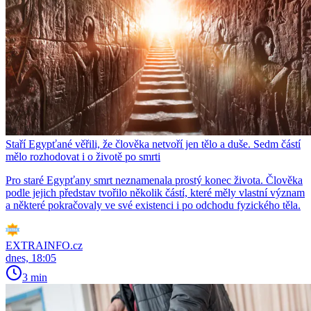
Staří Egypťané věřili, že člověka netvoří jen tělo a duše. Sedm částí
mělo rozhodovat i o životě po smrti
Pro staré Egypťany smrt neznamenala prostý konec života. Člověka
podle jejich představ tvořilo několik částí, které měly vlastní význam
a některé pokračovaly ve své existenci i po odchodu fyzického těla.
EXTRAINFO.cz
dnes, 18:05
3 min