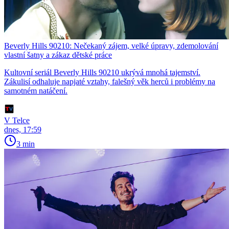
Beverly Hills 90210: Nečekaný zájem, velké úpravy, zdemolování
vlastní šatny a zákaz dětské práce
Kultovní seriál Beverly Hills 90210 ukrývá mnohá tajemství.
Zákulisí odhaluje napjaté vztahy, falešný věk herců i problémy na
samotném natáčení.
V Telce
dnes, 17:59
3 min