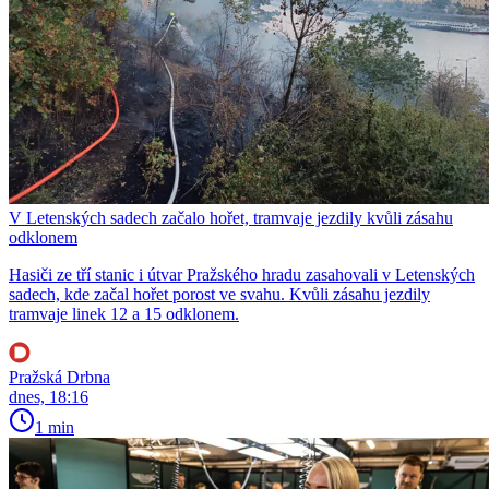
V Letenských sadech začalo hořet, tramvaje jezdily kvůli zásahu
odklonem
Hasiči ze tří stanic i útvar Pražského hradu zasahovali v Letenských
sadech, kde začal hořet porost ve svahu. Kvůli zásahu jezdily
tramvaje linek 12 a 15 odklonem.
Pražská Drbna
dnes, 18:16
1 min