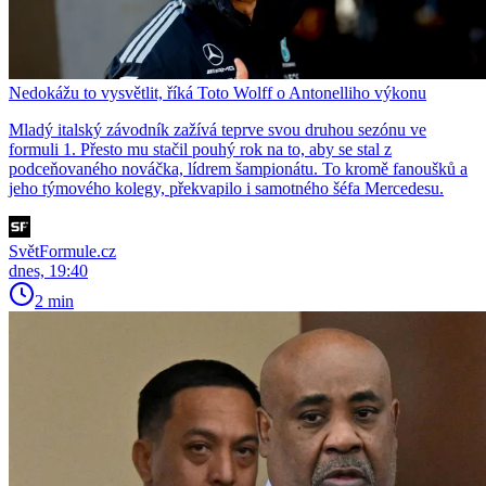
Nedokážu to vysvětlit, říká Toto Wolff o Antonelliho výkonu
Mladý italský závodník zažívá teprve svou druhou sezónu ve
formuli 1. Přesto mu stačil pouhý rok na to, aby se stal z
podceňovaného nováčka, lídrem šampionátu. To kromě fanoušků a
jeho týmového kolegy, překvapilo i samotného šéfa Mercedesu.
SvětFormule.cz
dnes, 19:40
2 min