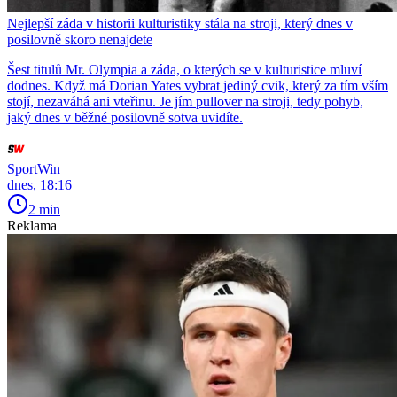
Nejlepší záda v historii kulturistiky stála na stroji, který dnes v
posilovně skoro nenajdete
Šest titulů Mr. Olympia a záda, o kterých se v kulturistice mluví
dodnes. Když má Dorian Yates vybrat jediný cvik, který za tím vším
stojí, nezaváhá ani vteřinu. Je jím pullover na stroji, tedy pohyb,
jaký dnes v běžné posilovně sotva uvidíte.
SportWin
dnes, 18:16
2 min
Reklama