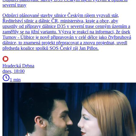
severní trasy
Odpůrci plánované stavby silnice Českým rájem vyzvali stát,
Ředitelství silnic a dálnic ČR, ministerstva, kraje a obce, aby
upustily od přípravy dálnice D35 v severní trase cenným územím a
zaměřily se na jižní variantu. Výzva je reakcí na informaci, že úsek
Turnov - Úlibice je nově připravován v celé délce jako čtyřpruhová
dálnice, to znamená projekt přepracovat a znovu projednat, uvedl
předseda koalice spolků SOS Český ráj Jan Piňos.
Hradecká Drbna
dnes, 18:00
1 min