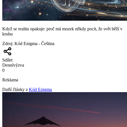
Když se realita opakuje: proč má mozek někdy pocit, že svět běží v
kruhu
Zdroj
:
Kód Enigma - Čeština
Sdílet
Denní
výzva
0
Reklama
Další články z
Kód Enigma