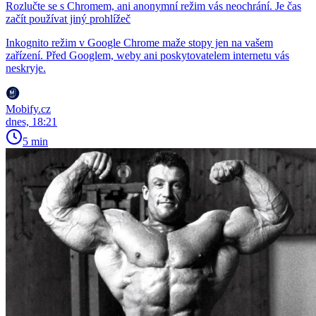
Rozlučte se s Chromem, ani anonymní režim vás neochrání. Je čas
začít používat jiný prohlížeč
Inkognito režim v Google Chrome maže stopy jen na vašem
zařízení. Před Googlem, weby ani poskytovatelem internetu vás
neskryje.
Mobify.cz
dnes, 18:21
5 min