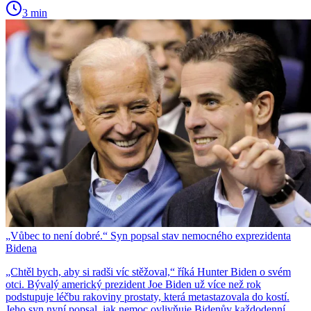
3 min
„Vůbec to není dobré.“ Syn popsal stav nemocného exprezidenta
Bidena
„Chtěl bych, aby si radši víc stěžoval,“ říká Hunter Biden o svém
otci. Bývalý americký prezident Joe Biden už více než rok
podstupuje léčbu rakoviny prostaty, která metastazovala do kostí.
Jeho syn nyní popsal, jak nemoc ovlivňuje Bidenův každodenní