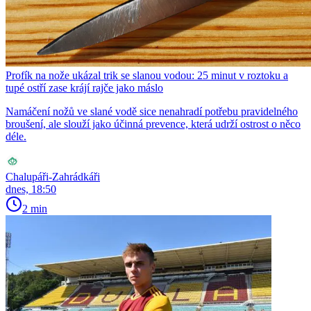
Profík na nože ukázal trik se slanou vodou: 25 minut v roztoku a
tupé ostří zase krájí rajče jako máslo
Namáčení nožů ve slané vodě sice nenahradí potřebu pravidelného
broušení, ale slouží jako účinná prevence, která udrží ostrost o něco
déle.
Chalupáři-Zahrádkáři
dnes, 18:50
2 min