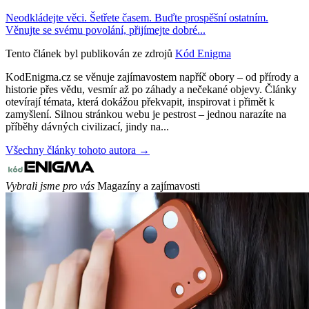
Neodkládejte věci. Šetřete časem. Buďte prospěšní ostatním.
Věnujte se svému povolání, přijímejte dobré...
Tento článek byl publikován ze zdrojů
Kód Enigma
KodEnigma.cz se věnuje zajímavostem napříč obory – od přírody a
historie přes vědu, vesmír až po záhady a nečekané objevy. Články
otevírají témata, která dokážou překvapit, inspirovat i přimět k
zamyšlení. Silnou stránkou webu je pestrost – jednou narazíte na
příběhy dávných civilizací, jindy na...
Všechny články tohoto autora →
Vybrali jsme pro vás
Magazíny a zajímavosti