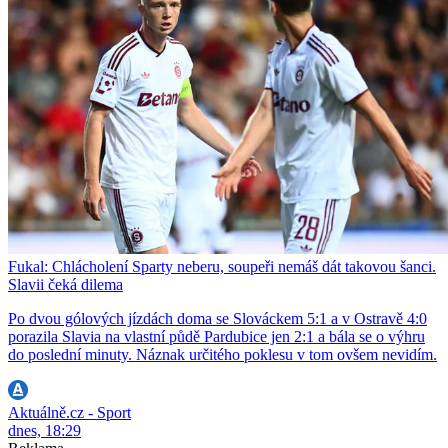
Fukal: Chlácholení Sparty neberu, soupeři nemáš dát takovou šanci.
Slavii čeká dilema
Po dvou gólových jízdách doma se Slováckem 5:1 a v Ostravě 4:0
porazila Slavia na vlastní půdě Pardubice jen 2:1 a bála se o výhru
do poslední minuty. Náznak určitého poklesu v tom ovšem nevidím.
Aktuálně.cz - Sport
dnes, 18:29