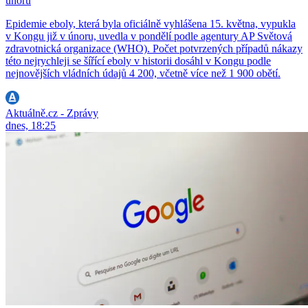
únoru
Epidemie eboly, která byla oficiálně vyhlášena 15. května, vypukla
v Kongu již v únoru, uvedla v pondělí podle agentury AP Světová
zdravotnická organizace (WHO). Počet potvrzených případů nákazy
této nejrychleji se šířící eboly v historii dosáhl v Kongu podle
nejnovějších vládních údajů 4 200, včetně více než 1 900 obětí.
Aktuálně.cz - Zprávy
dnes, 18:25