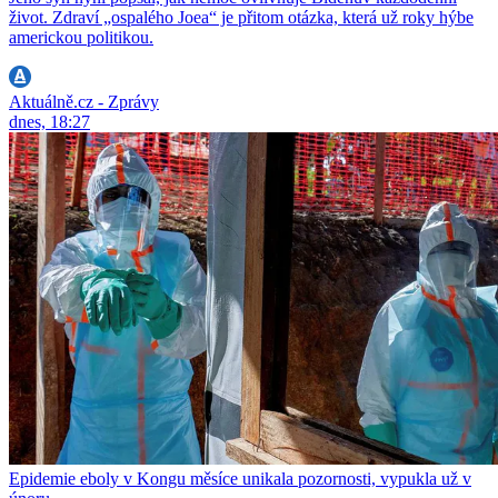
život. Zdraví „ospalého Joea“ je přitom otázka, která už roky hýbe
americkou politikou.
Aktuálně.cz - Zprávy
dnes, 18:27
Epidemie eboly v Kongu měsíce unikala pozornosti, vypukla už v