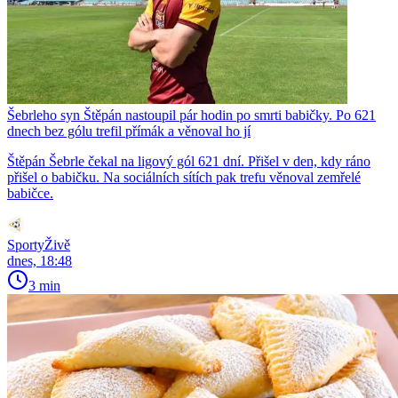
Šebrleho syn Štěpán nastoupil pár hodin po smrti babičky. Po 621
dnech bez gólu trefil přímák a věnoval ho jí
Štěpán Šebrle čekal na ligový gól 621 dní. Přišel v den, kdy ráno
přišel o babičku. Na sociálních sítích pak trefu věnoval zemřelé
babičce.
SportyŽivě
dnes, 18:48
3 min