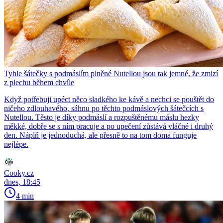
Tyhle šátečky s podmáslím plněné Nutellou jsou tak jemné, že zmizí
z plechu během chvíle
Když potřebuji upéct něco sladkého ke kávě a nechci se pouštět do
ničeho zdlouhavého, sáhnu po těchto podmáslových šátečcích s
Nutellou. Těsto je díky podmáslí a rozpuštěnému máslu hezky
měkké, dobře se s ním pracuje a po upečení zůstává vláčné i druhý
den. Náplň je jednoduchá, ale přesně to na tom doma funguje
nejlépe.
Cooky.cz
dnes, 18:45
4 min