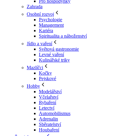
Pro hospodyňky
Zahrada
Osobní rozvoj
Psychologie
Management
Kariéra
Spiritualita a náboženství
Jídlo a vaření
Světová gastronomie
Levné vaření
Kulinářské triky
Mazlíčci
Kočky
Pejskové
Hobby
Modelářství
Včelařství
Rybaření
Letectví
Automobilismus
Adrenalin
Sběratelství
Houbaření