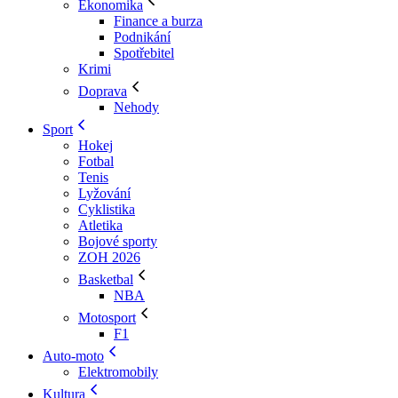
Ekonomika
Finance a burza
Podnikání
Spotřebitel
Krimi
Doprava
Nehody
Sport
Hokej
Fotbal
Tenis
Lyžování
Cyklistika
Atletika
Bojové sporty
ZOH 2026
Basketbal
NBA
Motosport
F1
Auto-moto
Elektromobily
Kultura