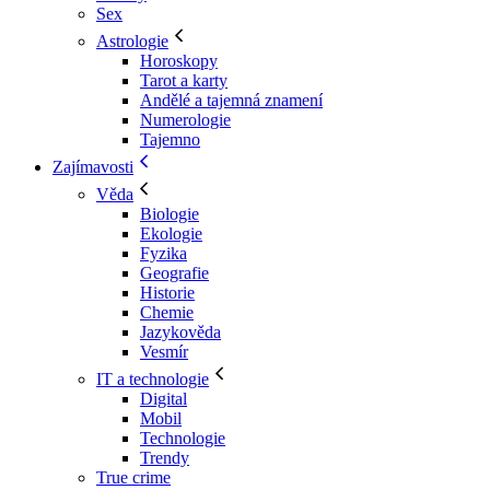
Sex
Astrologie
Horoskopy
Tarot a karty
Andělé a tajemná znamení
Numerologie
Tajemno
Zajímavosti
Věda
Biologie
Ekologie
Fyzika
Geografie
Historie
Chemie
Jazykověda
Vesmír
IT a technologie
Digital
Mobil
Technologie
Trendy
True crime