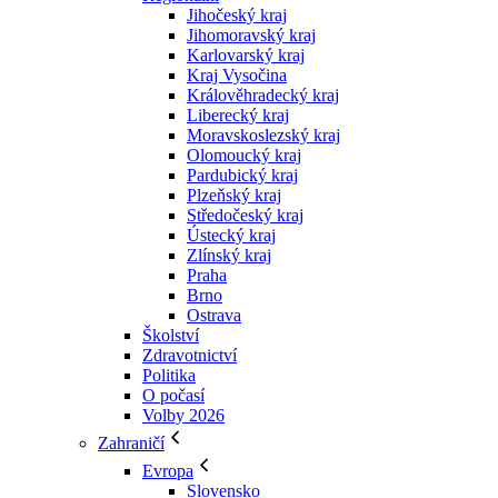
Jihočeský kraj
Jihomoravský kraj
Karlovarský kraj
Kraj Vysočina
Králověhradecký kraj
Liberecký kraj
Moravskoslezský kraj
Olomoucký kraj
Pardubický kraj
Plzeňský kraj
Středočeský kraj
Ústecký kraj
Zlínský kraj
Praha
Brno
Ostrava
Školství
Zdravotnictví
Politika
O počasí
Volby 2026
Zahraničí
Evropa
Slovensko