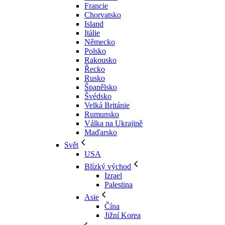
Francie
Chorvatsko
Island
Itálie
Německo
Polsko
Rakousko
Řecko
Rusko
Španělsko
Švédsko
Velká Británie
Rumunsko
Válka na Ukrajině
Maďarsko
Svět
USA
Blízký východ
Izrael
Palestina
Asie
Čína
Jižní Korea