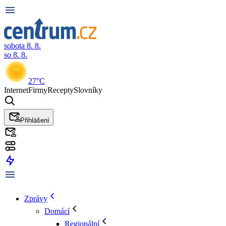
sobota 8. 8.
so 8. 8.
27°C
Internet
Firmy
Recepty
Slovníky
Přihlášení
Zprávy
Domácí
Regionální