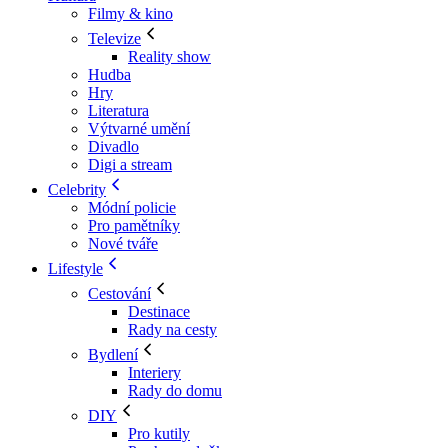
Filmy & kino
Televize
Reality show
Hudba
Hry
Literatura
Výtvarné umění
Divadlo
Digi a stream
Celebrity
Módní policie
Pro pamětníky
Nové tváře
Lifestyle
Cestování
Destinace
Rady na cesty
Bydlení
Interiery
Rady do domu
DIY
Pro kutily