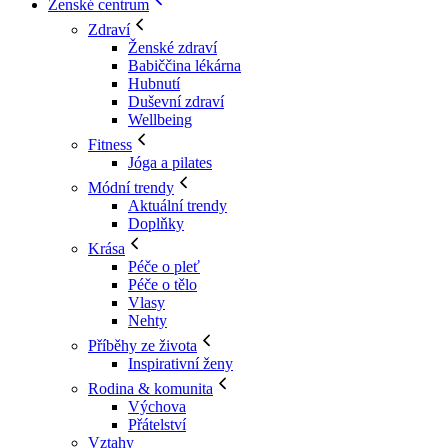
Ženské centrum
Zdraví
Ženské zdraví
Babiččina lékárna
Hubnutí
Duševní zdraví
Wellbeing
Fitness
Jóga a pilates
Módní trendy
Aktuální trendy
Doplňky
Krása
Péče o pleť
Péče o tělo
Vlasy
Nehty
Příběhy ze života
Inspirativní ženy
Rodina & komunita
Výchova
Přátelství
Vztahy