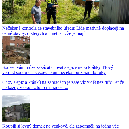
Nečekaná kontrola ze stavebního úřadu: Lidé masivně doplácejí na
černé stavby, o kterých ani netušili, že je mají
Soused vám může zakázat chovat slepice nebo králíky. Nový
verdikt soudu dal stěžovatelům nečekanou zbraň do ruky
Chov slepic a králíků na zahradách je zase víc vidět než dřív. Jenže
ne každý v okolí z toho má radost....
Koupili si levný domek na venkově, ale zapomněli na jednu věc.