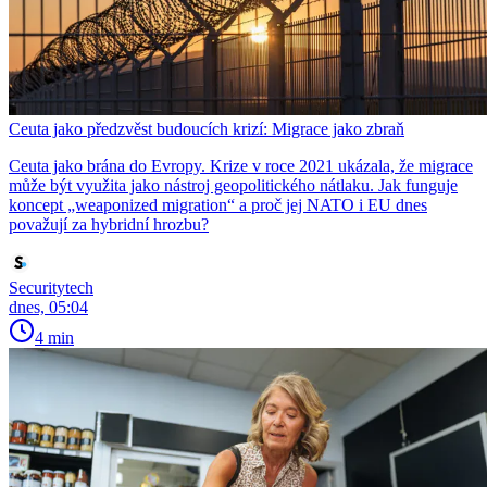
Ceuta jako předzvěst budoucích krizí: Migrace jako zbraň
Ceuta jako brána do Evropy. Krize v roce 2021 ukázala, že migrace
může být využita jako nástroj geopolitického nátlaku. Jak funguje
koncept „weaponized migration“ a proč jej NATO i EU dnes
považují za hybridní hrozbu?
Securitytech
dnes, 05:04
4 min