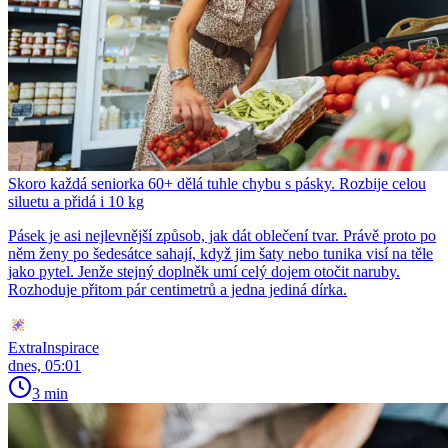
Skoro každá seniorka 60+ dělá tuhle chybu s pásky. Rozbije celou
siluetu a přidá i 10 kg
Pásek je asi nejlevnější způsob, jak dát oblečení tvar. Právě proto po
něm ženy po šedesátce sahají, když jim šaty nebo tunika visí na těle
jako pytel. Jenže stejný doplněk umí celý dojem otočit naruby.
Rozhoduje přitom pár centimetrů a jedna jediná dírka.
ExtraInspirace
dnes, 05:01
3 min