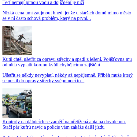
Teď nemají pitnou vodu a dojíždění je ničí
Nízká cena umí zaujmout hned, jenže u starších domů mimo město
se v ní často schová problém, který na první...
Kutil chtěl ušetřit za opravu střechy a spadl z lešení. Pojišťovna mu
odmítla vyplatit korunu kvůli chybějícímu zajištění
Ušetřit se někdy nevyplatí, někdy až nepříjemně. Příběh muže který
se pustil do opravy střechy svépomocí to...
Kontroly na dálnicích se zaměří na přetížená auta na dovolenou.
Stačí pár kufrů navíc a policie vám zakáže další jízdu