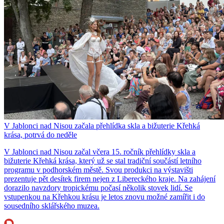
V Jablonci nad Nisou začala přehlídka skla a bižuterie Křehká
krása, potrvá do neděle
V Jablonci nad Nisou začal včera 15. ročník přehlídky skla a
bižuterie Křehká krása, který už se stal tradiční součástí letního
programu v podhorském městě. Svou produkci na výstavišti
prezentuje pět desítek firem nejen z Libereckého kraje. Na zahájení
dorazilo navzdory tropickému počasí několik stovek lidí. Se
vstupenkou na Křehkou krásu je letos znovu možné zamířit i do
sousedního sklářského muzea.