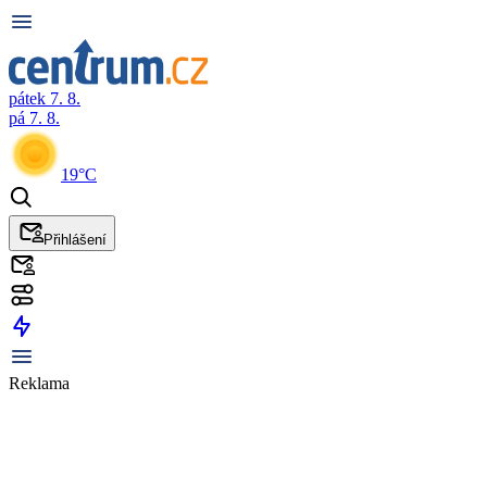
pátek 7. 8.
pá 7. 8.
19°C
Přihlášení
Reklama