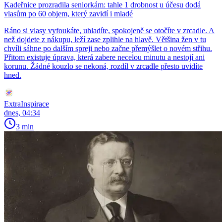
Kadeřnice prozradila seniorkám: tahle 1 drobnost u účesu dodá
vlasům po 60 objem, který zavidí i mladé
Ráno si vlasy vyfoukáte, uhladíte, spokojeně se otočíte v zrcadle. A
než dojdete z nákupu, leží zase zplihle na hlavě. Většina žen v tu
chvíli sáhne po dalším spreji nebo začne přemýšlet o novém střihu.
Přitom existuje úprava, která zabere necelou minutu a nestojí ani
korunu. Žádné kouzlo se nekoná, rozdíl v zrcadle přesto uvidíte
hned.
ExtraInspirace
dnes, 04:34
3 min