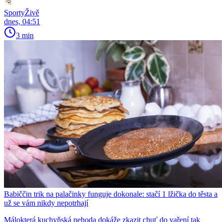
SportyŽivě
dnes, 04:51
3 min
Babiččin trik na palačinky funguje dokonale: stačí 1 lžička do těsta a
už se vám nikdy nepotrhají
Málokterá kuchyňská nehoda dokáže zkazit chuť do vaření tak