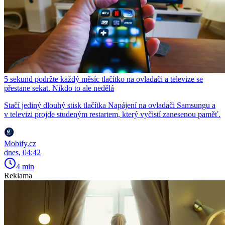
5 sekund podržte každý měsíc tlačítko na ovladači a televize se
přestane sekat. Nikdo to ale nedělá
Stačí jediný dlouhý stisk tlačítka Napájení na ovladači Samsungu a
v televizi projde studeným restartem, který vyčistí zanesenou paměť.
Mobify.cz
dnes, 04:42
4 min
Reklama