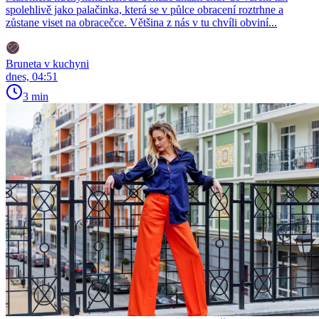
spolehlivě jako palačinka, která se v půlce obracení roztrhne a
zůstane viset na obracečce. Většina z nás v tu chvíli obviní...
Bruneta v kuchyni
dnes, 04:51
3 min