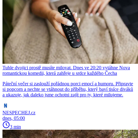
Tuhle dvojici prostě musíte milovat. Dnes ve 20:20 vytáhne Nova
romantickou komedii, která zahřeje u srdce každého Čecha
Páteční večer si zaslouží pořádnou porci emocí a humoru. Připravte
si popcorn a nechte se vtáhnout do příběhu, který baví tisíce diváků
a ukazuje, jak daleko jsme ochotni zajít pro ty, které milujeme.
NESPECHEJ.cz
dnes, 05:00
3 min