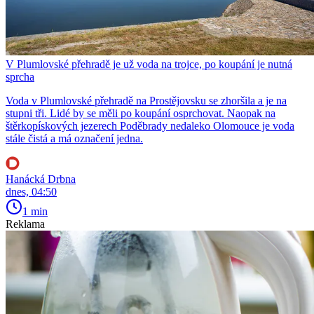
V Plumlovské přehradě je už voda na trojce, po koupání je nutná
sprcha
Voda v Plumlovské přehradě na Prostějovsku se zhoršila a je na
stupni tři. Lidé by se měli po koupání osprchovat. Naopak na
štěrkopískových jezerech Poděbrady nedaleko Olomouce je voda
stále čistá a má označení jedna.
Hanácká Drbna
dnes, 04:50
1 min
Reklama