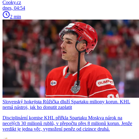
Cooky.cz
dnes, 04:54
2 min
Slovenský hokejista Růžička dluží Spartaku miliony korun. KHL
nemá nástroj, jak ho donutit zaplatit
Disciplinární komise KHL přiřkla Spartaku Moskva nárok na
necelých 30 milionů rublů, v přepočtu přes 8 milionů korun. Jenže
verdikt je jedna věc, vymožení peněz od cizince druhá.