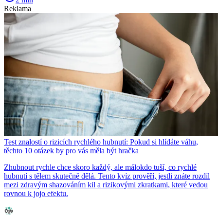
Reklama
Test znalostí o rizicích rychlého hubnutí: Pokud si hlídáte váhu,
těchto 10 otázek by pro vás měla být hračka
Zhubnout rychle chce skoro každý, ale málokdo tuší, co rychlé
hubnutí s tělem skutečně dělá. Tento kvíz prověří, jestli znáte rozdíl
mezi zdravým shazováním kil a rizikovými zkratkami, které vedou
rovnou k jojo efektu.