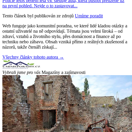
Policie letos během léta víc sleduje auta, která působí přetíženě už
na první pohled. Nejde o to zastavovat...
Tento článek byl publikován ze zdrojů
Umíme poradit
Web funguje jako komunitní poradna, ve které lidé kladou otázky a
ostatní uživatelé na ně odpovídají. Témata jsou velmi široká – od
zdraví, vztahů a životního stylu, přes domácnost a finance až po
techniku nebo zábavu. Obsah vzniká přímo z reálných zkušeností a
názorů, takže čtenáři získají...
Všechny články tohoto autora →
Vybrali jsme pro vás
Magazíny a zajímavosti