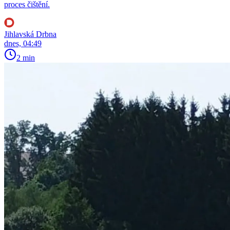
proces čištění.
Jihlavská Drbna
dnes, 04:49
2 min