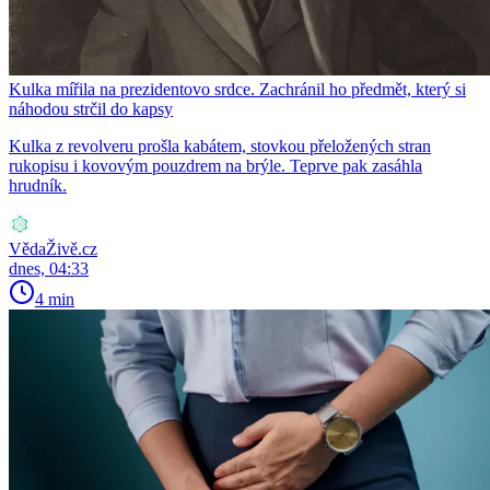
Kulka mířila na prezidentovo srdce. Zachránil ho předmět, který si
náhodou strčil do kapsy
Kulka z revolveru prošla kabátem, stovkou přeložených stran
rukopisu i kovovým pouzdrem na brýle. Teprve pak zasáhla
hrudník.
VědaŽivě.cz
dnes, 04:33
4 min