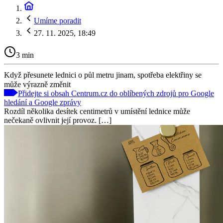
Umíme poradit
27. 11. 2025, 18:49
3 min
Když přesunete lednici o půl metru jinam, spotřeba elektřiny se
může výrazně změnit
Přidejte si obsah Centrum.cz do oblíbených zdrojů pro Google
hledání a Google zprávy
Rozdíl několika desítek centimetrů v umístění lednice může
nečekaně ovlivnit její provoz. […]