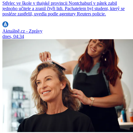
Střelec ve škole v thajské provincii Nontchaburí v pátek zabil
jednoho učitele a zranil čtyři lidi. Pachatelem byl student, který se
posléze zastřelil, uvedla podle agentury Reuters policie.
Aktuálně.cz - Zprávy
dnes, 04:34