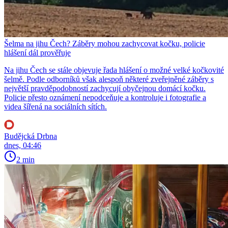
Šelma na jihu Čech? Záběry mohou zachycovat kočku, policie
hlášení dál prověřuje
Na jihu Čech se stále objevuje řada hlášení o možné velké kočkovité
šelmě. Podle odborníků však alespoň některé zveřejněné záběry s
největší pravděpodobností zachycují obyčejnou domácí kočku.
Policie přesto oznámení nepodceňuje a kontroluje i fotografie a
videa šířená na sociálních sítích.
Budějcká Drbna
dnes, 04:46
2 min