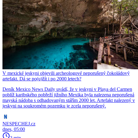
V mexické jeskyni objevili archeologové neporušený čokoládový
artefakt. Dá se po(u)žít i po 2000 letech?
Deník Mexico News Daily uvádí, že v jeskyni v Playa del Carmen
poblíž karibského pobřeží jižního Mexika byla nalezena neporušená
mayská nádoba s odhadovaným stářím 2000 let. Artefakt nalezený v
jeskyni na soukromém pozemku je zcela neporušený.
NESPECHEJ.cz
dnes, 05:00
2 min