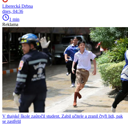
Liberecká Drbna
dnes, 04:36
1 min
Reklama
V thajské škole zaútočil student. Zabil učitele a zranil čtyři lidi, pak
se zastřelil