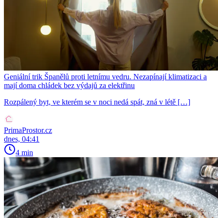
Geniální trik Španělů proti letnímu vedru. Nezapínají klimatizaci a
mají doma chládek bez výdajů za elektřinu
Rozpálený byt, ve kterém se v noci nedá spát, zná v létě […]
PrimaProstor.cz
dnes, 04:41
4 min