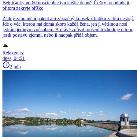
Belgičanky po 60 nosí tenhle typ košile denně, Češky ho odmítají,
přitom zakryje bříško
Žádný zahraniční patent ani zázračný kousek z butiku za tím nestojí.
Jde o věc, kterou má doma skoro každá žena, jen ji většinou nosí
jedním jediným způsobem. A právě způsob nošení rozhoduje o tom,
jestli postavu zjemní, nebo jí naopak přidá objem.
Relaxeo.cz
dnes, 04:51
2 min