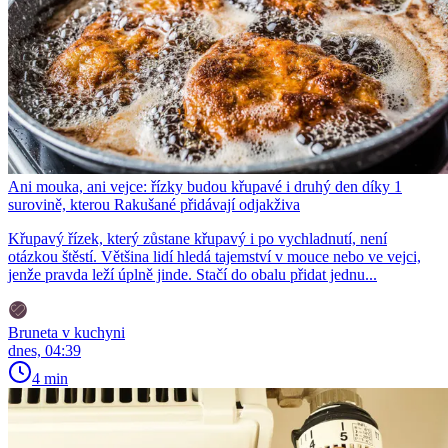
Ani mouka, ani vejce: řízky budou křupavé i druhý den díky 1
surovině, kterou Rakušané přidávají odjakživa
Křupavý řízek, který zůstane křupavý i po vychladnutí, není
otázkou štěstí. Většina lidí hledá tajemství v mouce nebo ve vejci,
jenže pravda leží úplně jinde. Stačí do obalu přidat jednu...
Bruneta v kuchyni
dnes, 04:39
4 min