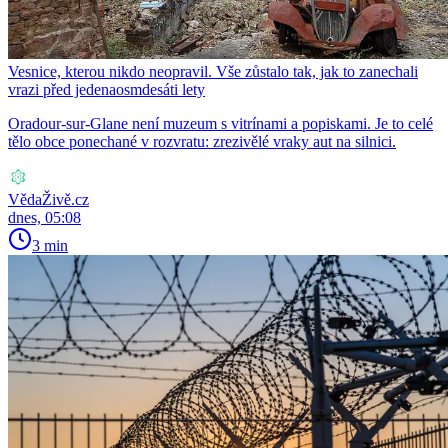
Vesnice, kterou nikdo neopravil. Vše zůstalo tak, jak to zanechali
vrazi před jedenaosmdesáti lety
Oradour-sur-Glane není muzeum s vitrínami a popiskami. Je to celé
tělo obce ponechané v rozvratu: zrezivělé vraky aut na silnici.
VědaŽivě.cz
dnes, 05:08
3 min