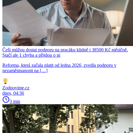
Češi můžou dostat podporu na pracáku klidně i 38500 Kč měsíčně.
Stačí ale 1 chyba a přijdou o ni
Reforma, která začala platit od ledna 2026, zvedla podporu v
nezaměstnanosti na […]
Zodpovime.cz
dnes, 04:36
3 min