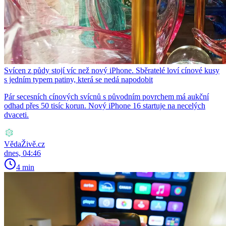
Svícen z půdy stojí víc než nový iPhone. Sběratelé loví cínové kusy
s jedním typem patiny, která se nedá napodobit
Pár secesních cínových svícnů s původním povrchem má aukční
odhad přes 50 tisíc korun. Nový iPhone 16 startuje na necelých
dvaceti.
VědaŽivě.cz
dnes, 04:46
4 min