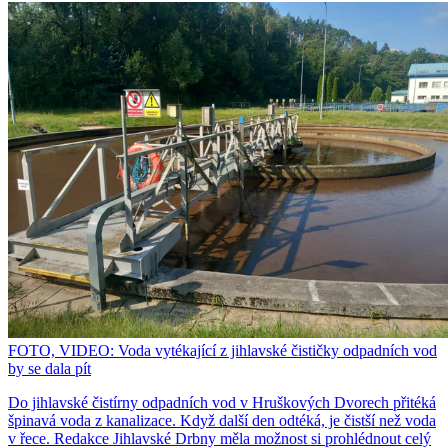
FOTO, VIDEO: Voda vytékající z jihlavské čističky odpadních vod
by se dala pít
Do jihlavské čistírny odpadních vod v Hruškových Dvorech přitéká
špinavá voda z kanalizace. Když další den odtéká, je čistší než voda
v řece. Redakce Jihlavské Drbny měla možnost si prohlédnout celý