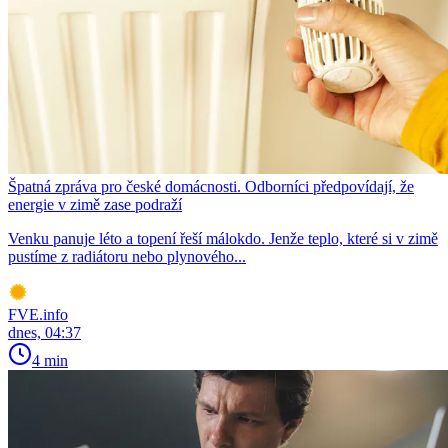
Špatná zpráva pro české domácnosti. Odborníci předpovídají, že
energie v zimě zase podraží
Venku panuje léto a topení řeší málokdo. Jenže teplo, které si v zimě
pustíme z radiátoru nebo plynového...
FVE.info
dnes, 04:37
4 min