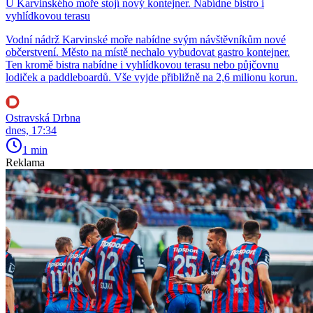
U Karvinského moře stojí nový kontejner. Nabídne bistro i
vyhlídkovou terasu
Vodní nádrž Karvinské moře nabídne svým návštěvníkům nové
občerstvení. Město na místě nechalo vybudovat gastro kontejner.
Ten kromě bistra nabídne i vyhlídkovou terasu nebo půjčovnu
lodiček a paddleboardů. Vše vyjde přibližně na 2,6 milionu korun.
Ostravská Drbna
dnes, 17:34
1 min
Reklama