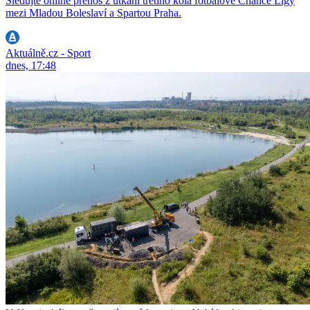
Sledujte online přenos z utkání třetího kola fotbalové Chance Ligy
mezi Mladou Boleslaví a Spartou Praha.
Aktuálně.cz - Sport
dnes, 17:48