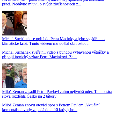
prací. Nedávno mluvil o svých zkušenostech z...
Michal Suchánek se opřel do Petra Macinky a jeho vyjádření o
klimatické krizi: Tímto videem mu udělal obří ostudu
Michal Suchánek zveřejnil video s bundou vybavenou větráčky a
připojil ironický vzkaz Petru Macinkovi. Za...
Miloš Zeman zasadil Petru Pavlovi zatím nejtvrdší úder: Tahle ostrá
slova rozdělila Česko na 2 tábory
Miloš Zeman znovu otevřel spor s Petrem Pavlem. Aktuální
komentář od vody zapadá do delší řady jeho...