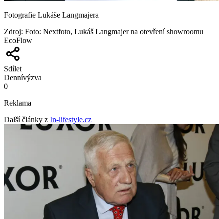
Fotografie Lukáše Langmajera
Zdroj
:
Foto: Nextfoto, Lukáš Langmajer na otevření showroomu
EcoFlow
Sdílet
Denní
výzva
0
Reklama
Další články z
In-lifestyle.cz