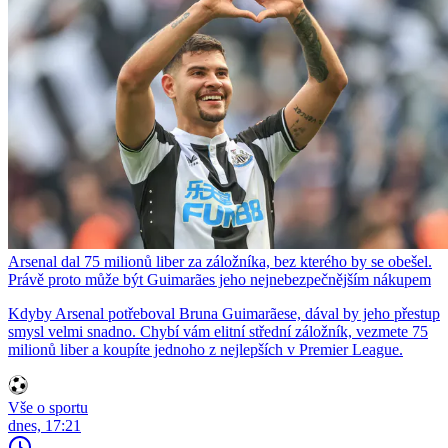
Arsenal dal 75 milionů liber za záložníka, bez kterého by se obešel.
Právě proto může být Guimarães jeho nejnebezpečnějším nákupem
Kdyby Arsenal potřeboval Bruna Guimarãese, dával by jeho přestup
smysl velmi snadno. Chybí vám elitní střední záložník, vezmete 75
milionů liber a koupíte jednoho z nejlepších v Premier League.
Vše o sportu
dnes, 17:21