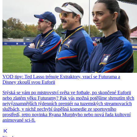
VOD tipy: Ted Lasso trénuje Extraktory, vrací se Futurama a
Disney zkouší svou Euforii
Stýská se vám po mistrovství světa ve fotbale, po skončené Euforii
nebo zlatém věku Futuramy? Pak vás možná potěšíme shrnutím těch
nejvýznamnějších týdenních premiér na tuzemských streamovacích
službách, v nichž nechybí úspěšná komedie ze sportovního
prostředí, retro novinka Ryana Murphyho nebo nová řada kultovní
animované sci-fi.