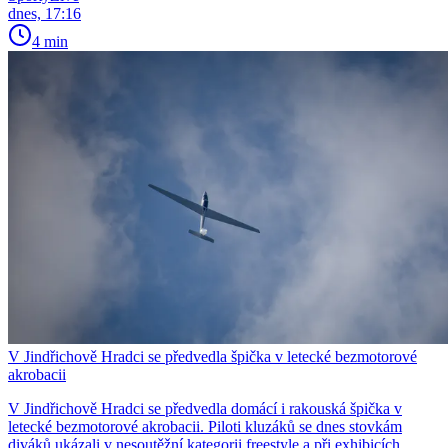
dnes, 17:16
4 min
V Jindřichově Hradci se předvedla špička v letecké bezmotorové
akrobacii
V Jindřichově Hradci se předvedla domácí i rakouská špička v
letecké bezmotorové akrobacii. Piloti kluzáků se dnes stovkám
diváků ukázali v nesoutěžní kategorii freestyle a při exhibicích.