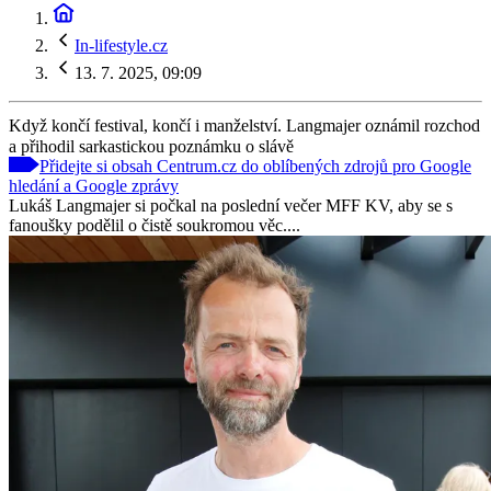
In-lifestyle.cz
13. 7. 2025, 09:09
Když končí festival, končí i manželství. Langmajer oznámil rozchod
a přihodil sarkastickou poznámku o slávě
Přidejte si obsah Centrum.cz do oblíbených zdrojů pro Google
hledání a Google zprávy
Lukáš Langmajer si počkal na poslední večer MFF KV, aby se s
fanoušky podělil o čistě soukromou věc....