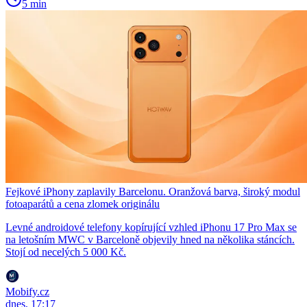
5 min
Fejkové iPhony zaplavily Barcelonu. Oranžová barva, široký modul
fotoaparátů a cena zlomek originálu
Levné androidové telefony kopírující vzhled iPhonu 17 Pro Max se
na letošním MWC v Barceloně objevily hned na několika stáncích.
Stojí od necelých 5 000 Kč.
Mobify.cz
dnes, 17:17