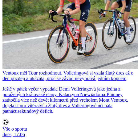
Ventoux měl Tour rozhodnout. Volleringová si vzala žlutý dres až o
den později a ukázala, proč se závod nevyhrává jedním kopcem
Ještě v pátek večer vypadala Demi Volleringová jako jedna z
poražených královské etapy. Katarzyna Niewiadoma-Phinney
zaútočila více než devět kilometrů před vrcholem Mont Ventoux,
dojela si pro vítězství a žlutý dres a Volleringové nechala
patnáctisekundový deficit.
Vše o sportu
dnes, 17:06