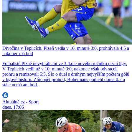
Divočina v Teplicích. Plzeň vedla v 10. minutě 3:0, prohrávala 4:5 a
nakonec má bod
Fotbalisté Plzně nevyhráli ani ve 3. kole nového ročníku první ligy.
V Teplicích vedli už v 10. minutě 3:0, nakonec však odvraceli
prohru a remizovali 5:5. Šlo o duel s druhým nejvyšším počtem gólů
v ligové historii. Zlín opět prohrál, Bohemians podlehl doma 0:2 a
stále nemá ani bod.
Aktuálně.cz - Sport
dnes, 17:06