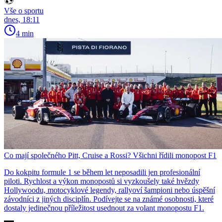
Vše o sportu
dnes, 18:11
4 min
Co mají společného Pitt, Cruise a Rossi? Všichni řídili monopost F1
Do kokpitu formule 1 se během let neposadili jen profesionální
piloti. Rychlost a výkon monopostů si vyzkoušely také hvězdy
Hollywoodu, motocyklové legendy, rallyoví šampioni nebo úspěšní
závodníci z jiných disciplín. Podívejte se na známé osobnosti, které
dostaly jedinečnou příležitost usednout za volant monopostu F1.