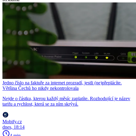
Jedno číslo na faktuře za internet prozradí, jestli (ne)přeplácíte.
Většina Čechů ho nikdy nekontrolovala
Nejde o částku, kterou každý měsíc zaplatíte. Rozhodující je název
tarifu a rychlost, která se za ním skrývá.
Mobify.cz
dnes, 18:14
4 min