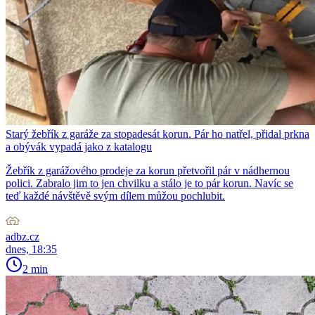
Starý žebřík z garáže za stopadesát korun. Pár ho natřel, přidal prkna
a obývák vypadá jako z katalogu
Žebřík z garážového prodeje za korun přetvořil pár v nádhernou
polici. Zabralo jim to jen chvilku a stálo je to pár korun. Navíc se
teď každé návštěvě svým dílem můžou pochlubit.
adbz.cz
dnes, 18:35
2 min