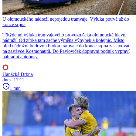
U olomouckého nádraží nepojedou tramvaje. Výluka potrvá až do
konce srpna
Třítýdenní výluka tramvajového provozu čeká olomoucké hlavní
nádraží. Od zítřka tam začne výměna výhybek a kolejnic. Místo
před nádražní budovou budou tramvaje do konce srpna zastavovat
na zastávce Kosmonautů. Do Pavloviček dopravní podnik vypraví
náhradní autobusy.
Hanácká Drbna
dnes, 17:11
1 min