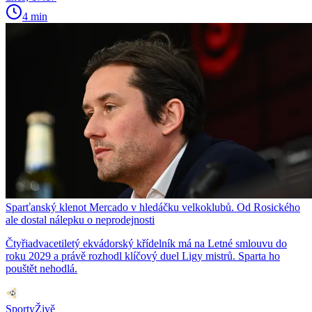
4 min
Sparťanský klenot Mercado v hledáčku velkoklubů. Od Rosického
ale dostal nálepku o neprodejnosti
Čtyřiadvacetiletý ekvádorský křídelník má na Letné smlouvu do
roku 2029 a právě rozhodl klíčový duel Ligy mistrů. Sparta ho
pouštět nehodlá.
SportyŽivě