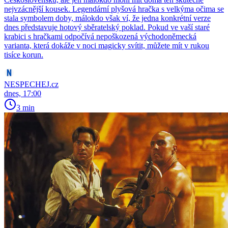
nejvzácnější kousek. Legendární plyšová hračka s velkýma očima se
stala symbolem doby, málokdo však ví, že jedna konkrétní verze
dnes představuje hotový sběratelský poklad. Pokud ve vaší staré
krabici s hračkami odpočívá nepoškozená východoněmecká
varianta, která dokáže v noci magicky svítit, můžete mít v rukou
tisíce korun.
NESPECHEJ.cz
dnes, 17:00
3 min