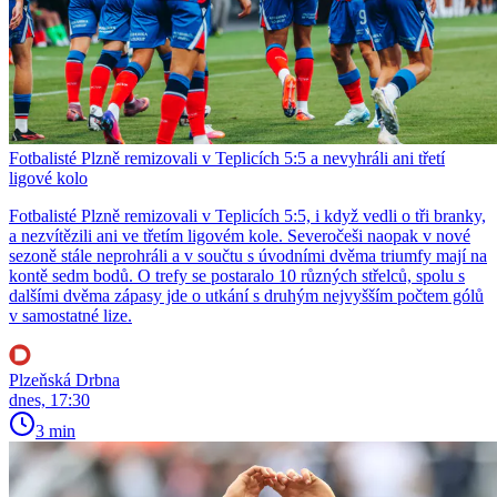
Fotbalisté Plzně remizovali v Teplicích 5:5 a nevyhráli ani třetí
ligové kolo
Fotbalisté Plzně remizovali v Teplicích 5:5, i když vedli o tři branky,
a nezvítězili ani ve třetím ligovém kole. Severočeši naopak v nové
sezoně stále neprohráli a v součtu s úvodními dvěma triumfy mají na
kontě sedm bodů. O trefy se postaralo 10 různých střelců, spolu s
dalšími dvěma zápasy jde o utkání s druhým nejvyšším počtem gólů
v samostatné lize.
Plzeňská Drbna
dnes, 17:30
3 min