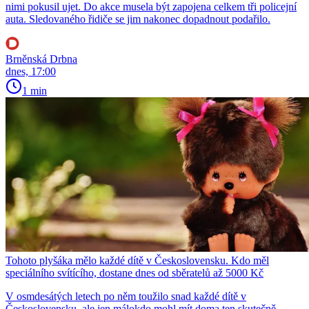
nimi pokusil ujet. Do akce musela být zapojena celkem tři policejní
auta. Sledovaného řidiče se jim nakonec dopadnout podařilo.
Brněnská Drbna
dnes, 17:00
1 min
Tohoto plyšáka mělo každé dítě v Československu. Kdo měl
speciálního svítícího, dostane dnes od sběratelů až 5000 Kč
V osmdesátých letech po něm toužilo snad každé dítě v
Československu, ale jen málokdo mohl mít doma ten skutečně