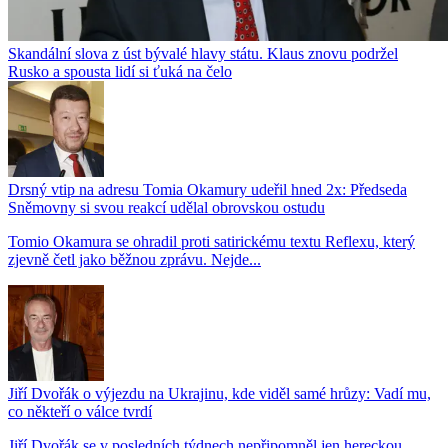
Skandální slova z úst bývalé hlavy státu. Klaus znovu podržel
Rusko a spousta lidí si ťuká na čelo
Drsný vtip na adresu Tomia Okamury udeřil hned 2x: Předseda
Sněmovny si svou reakcí udělal obrovskou ostudu
Tomio Okamura se ohradil proti satirickému textu Reflexu, který
zjevně četl jako běžnou zprávu. Nejde...
Jiří Dvořák o výjezdu na Ukrajinu, kde viděl samé hrůzy: Vadí mu,
co někteří o válce tvrdí
Jiří Dvořák se v posledních týdnech nepřipomněl jen hereckou