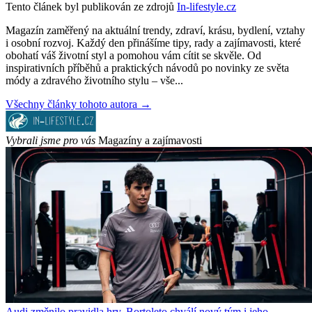
Tento článek byl publikován ze zdrojů
In-lifestyle.cz
Magazín zaměřený na aktuální trendy, zdraví, krásu, bydlení, vztahy
i osobní rozvoj. Každý den přinášíme tipy, rady a zajímavosti, které
obohatí váš životní styl a pomohou vám cítit se skvěle. Od
inspirativních příběhů a praktických návodů po novinky ze světa
módy a zdravého životního stylu – vše...
Všechny články tohoto autora →
Vybrali jsme pro vás
Magazíny a zajímavosti
Audi změnilo pravidla hry. Bortoleto chválí nový tým i jeho