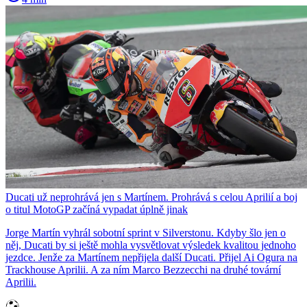
Ducati už neprohrává jen s Martínem. Prohrává s celou Aprilií a boj
o titul MotoGP začíná vypadat úplně jinak
Jorge Martín vyhrál sobotní sprint v Silverstonu. Kdyby šlo jen o
něj, Ducati by si ještě mohla vysvětlovat výsledek kvalitou jednoho
jezdce. Jenže za Martínem nepřijela další Ducati. Přijel Ai Ogura na
Trackhouse Aprilii. A za ním Marco Bezzecchi na druhé tovární
Aprilii.