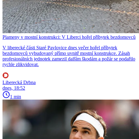
Plameny v mostní konstrukci: V Liberci hořel příbytek bezdomovců
V liberecké části Staré Pavlovice dnes večer hořel příbytek
bezdomovců vybudovaný přímo uvnitř mostní konstrukce. Zásah
profesionálních jednotek zamezil dalším škodám a požár se podařilo
rychle zlikvidovat.
Liberecká Drbna
dnes, 18:52
1 min