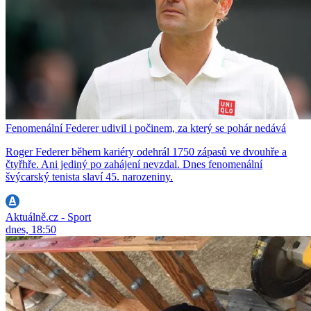
Fenomenální Federer udivil i počinem, za který se pohár nedává
Roger Federer během kariéry odehrál 1750 zápasů ve dvouhře a
čtyřhře. Ani jediný po zahájení nevzdal. Dnes fenomenální
švýcarský tenista slaví 45. narozeniny.
Aktuálně.cz - Sport
dnes, 18:50