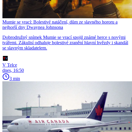
Mumie se vrací: Bolestivé natáčení, dům ze slavného hororu a
nejhorší dny Dwaynea Johnsona
Dobrodružný snímek Mumie se vrací spojil známé herce s novými
tvářemi. Zákulisí odhaluje bolestivé zranění hlavní hvězdy i skandál
se slavným skladatelem.
V Telce
dnes, 16:50
3 min