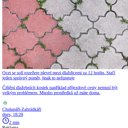
Ocet se solí rozežere plevel mezi dlaždicemi za 12 hodin. Stačí
jeden správný poměr, jinak to nefunguje
Čištění dlažebních kostek například příjezdové cesty nemusí být
velkým problémem. Mnoho prostředků už máte doma.
Chalupáři-Zahrádkáři
dnes, 18:28
2 min
Reklama