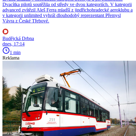
Dvacítka pilotů soutěžila od středy ve dvou kategoriích. V kategorii
advanced zvítězil Aleš Ferra mladší z jindřichohradecké aeroklubu a
v kategorii unlimited vyhrál dlouhodobý reprezentant Přemysl
Vávra z České Třebové.
Budějcká Drbna
dnes, 17:14
1 min
Reklama