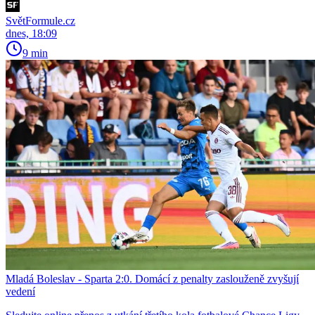
SvětFormule.cz
dnes, 18:09
9 min
Mladá Boleslav - Sparta 2:0. Domácí z penalty zaslouženě zvyšují
vedení