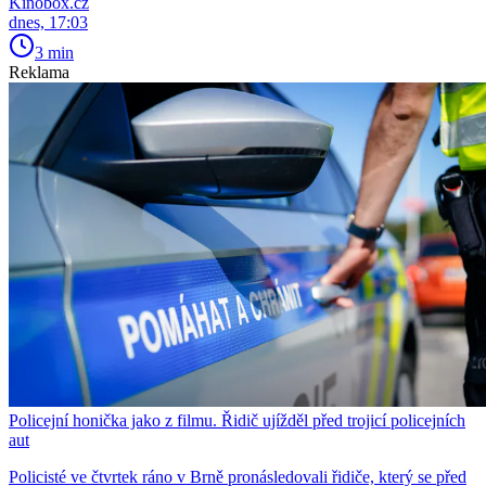
Kinobox.cz
dnes, 17:03
3 min
Reklama
Policejní honička jako z filmu. Řidič ujížděl před trojicí policejních
aut
Policisté ve čtvrtek ráno v Brně pronásledovali řidiče, který se před