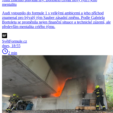
mentalitu
Audi vstoupilo do formule 1 s velkými ambicemi a jeho příchod
znamenal pro bývalý tým Sauber zásadní změnu. Podle Gabriela
Bortoleta se proměnila nejen finanční situace a technické zázemí, ale
především mentalita celého týmu.
SvětFormule.cz
dnes, 18:55
2 min