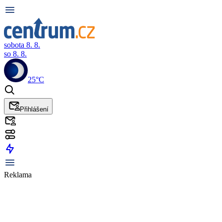
sobota 8. 8.
so 8. 8.
25°C
Přihlášení
Reklama