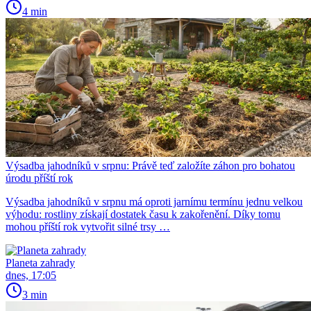
4 min
Výsadba jahodníků v srpnu: Právě teď založíte záhon pro bohatou
úrodu příští rok
Výsadba jahodníků v srpnu má oproti jarnímu termínu jednu velkou
výhodu: rostliny získají dostatek času k zakořenění. Díky tomu
mohou příští rok vytvořit silné trsy …
Planeta zahrady
dnes, 17:05
3 min