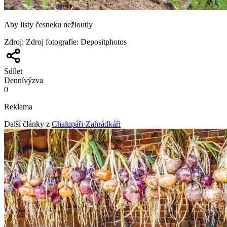
Aby listy česneku nežloutly
Zdroj
:
Zdroj fotografie: Depositphotos
Sdílet
Denní
výzva
0
Reklama
Další články z
Chalupáři-Zahrádkáři