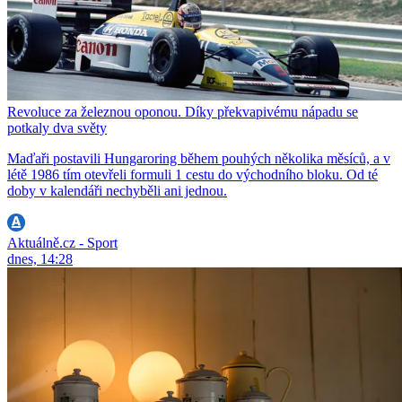
Revoluce za železnou oponou. Díky překvapivému nápadu se
potkaly dva světy
Maďaři postavili Hungaroring během pouhých několika měsíců, a v
létě 1986 tím otevřeli formuli 1 cestu do východního bloku. Od té
doby v kalendáři nechyběli ani jednou.
Aktuálně.cz - Sport
dnes, 14:28