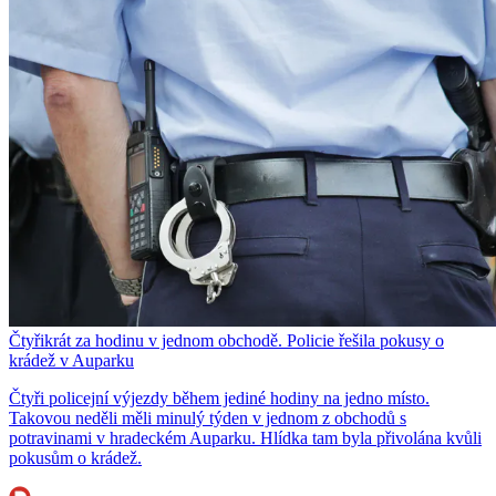
Čtyřikrát za hodinu v jednom obchodě. Policie řešila pokusy o
krádež v Auparku
Čtyři policejní výjezdy během jediné hodiny na jedno místo.
Takovou neděli měli minulý týden v jednom z obchodů s
potravinami v hradeckém Auparku. Hlídka tam byla přivolána kvůli
pokusům o krádež.