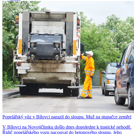
Popelářský vůz v Bílovci narazil do sloupu. Muž na stupačce zemřel
V Bílovci na Novojičínsku došlo dnes dopoledne k tragické nehodě.
Řidič popelářského vozu nacouval do betonového sloupu. Jeho