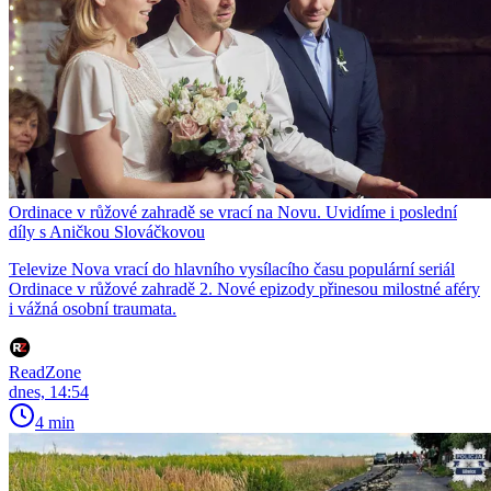
Ordinace v růžové zahradě se vrací na Novu. Uvidíme i poslední
díly s Aničkou Slováčkovou
Televize Nova vrací do hlavního vysílacího času populární seriál
Ordinace v růžové zahradě 2. Nové epizody přinesou milostné aféry
i vážná osobní traumata.
ReadZone
dnes, 14:54
4 min