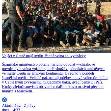
Vojáci v Ceutě mají smůlu, žádná volna ani vycházky
Španělské ministerstvo obrany nařídilo odvolat vycházkové
povolenky a volna vojákům, kteří slouží v jednotkách umístěných
ve městě Ceuta na africkém kontinentu. Uvádí to v pondělí
španělská média. Velitelé pak nemají udělovat nové volno četníkům
v Ceutě kvůli zvýšenému migračnímu tlaku, uvádí deník El País.
Kroky zřejmě souvisí s obavami o další pokus o masivní přechod
hranice s Marokem.
Aktuálně.cz - Zprávy
dnes, 14:33