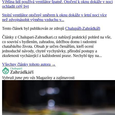
Většina lidí používá ventilátor špatně. Otočení k oknu dokáže v noci
ochladit celý byt
Stolní ventilátor otočený směrem k oknu dokáže v letní noci více
než zdvojnásobit výměnu vzduchu v...
Tento článek byl publikován ze zdrojů
Chalupáři-Zahrádkáři
Články z Chalupari-Zahradkari.cz nabízejí praktický pohled na vše,
co souvisí s bydlením, zahradou, údržbou domu i radostmi
chatařského života. Obsah je určen čtenářům, kteří ocení
jednoduché návody, chytré vychytávky, přírodní postupy a
zkušenosti vycházející z každodenní praxe. Nechybí tipy na...
Všechny články tohoto autora →
Vybrali jsme pro vás
Magazíny a zajímavosti