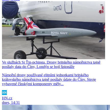
Ve službách Si Ťin-pchinga. Drony britského námořnictva tajně
posílaly data do Číny, Londýn se bojí špionáže
Námořní drony používané elitními jednotkami britského
královského námořnictva tajně posílaly údaje do Číny. Stroje
vybavené čínskými komponenty měly...
HN.cz
dnes, 14:31