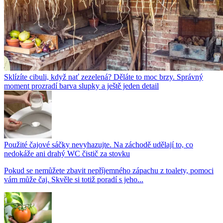
Sklízíte cibuli, když nať zezelená? Děláte to moc brzy. Správný
moment prozradí barva slupky a ještě jeden detail
Použité čajové sáčky nevyhazujte. Na záchodě udělají to, co
nedokáže ani drahý WC čistič za stovku
Pokud se nemůžete zbavit nepříjemného zápachu z toalety, pomoci
vám může čaj. Skvěle si totiž poradí s jeho...