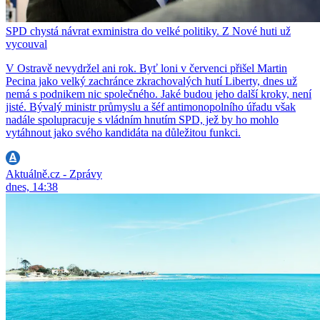
SPD chystá návrat exministra do velké politiky. Z Nové huti už
vycouval
V Ostravě nevydržel ani rok. Byť loni v červenci přišel Martin
Pecina jako velký zachránce zkrachovalých hutí Liberty, dnes už
nemá s podnikem nic společného. Jaké budou jeho další kroky, není
jisté. Bývalý ministr průmyslu a šéf antimonopolního úřadu však
nadále spolupracuje s vládním hnutím SPD, jež by ho mohlo
vytáhnout jako svého kandidáta na důležitou funkci.
Aktuálně.cz - Zprávy
dnes, 14:38