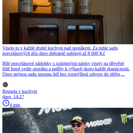
Viselo to v každé druhé kuchyni nad sporákem. Za tuhle sadu
porcelánových dóz dnes sběratelé nabízejí až 8 000 Kč
Bílé porcelánové nádobky s ozdobnými nápisy visely na dřevěné
liště hned vedle sporáku a patřily k výbavě skoro každé domácnosti.
Dnes stejnou sadu spousta lidí bez rozmýšlení odveze do sběru,...
Bruneta v kuchyni
dnes, 14:27
4 min