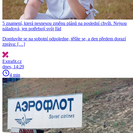
5 znamení, která nesnesou změnu plánů na poslední chvíli. Nejsou
náladová, jen potřebují svůj řád
Domluvíte se na sobotní odpoledne, těšíte se, a den předem dorazí
zpráva: […]
Extrafit.cz
dnes, 14:29
4 min