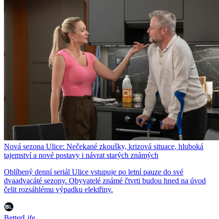
Nová sezona Ulice: Nečekané zkoušky, krizová situace, hluboká
tajemství a nové postavy i návrat starých známých
Oblíbený denní seriál Ulice vstupuje po letní pauze do své
dvaadvacáté sezony. Obyvatelé známé čtvrti budou hned na úvod
čelit rozsáhlému výpadku elektřiny.
BetterLife