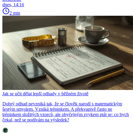
dnes, 14:16
2 min
Jak se učit dělat lepší odhady v běžném životě
Dobrý odhad nevzniká tak, že se člověk narodí s matematickým
šestým smyslem. Vzniká tréninkem. A překvapivě často ne
tréninkem složitých vzorců, ale obyčejným zvykem ptát se: co bych
čekal, než se podívám na výsledek?