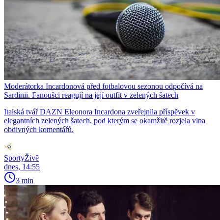
Moderátorka Incardonová před fotbalovou sezonou odpočívá na
Sardinii. Fanoušci reagují na její outfit v zelených šatech
Italská tvář DAZN Eleonora Incardona zveřejnila příspěvek v
elegantních zelených šatech, pod kterým se okamžitě rozjela vlna
obdivných komentářů.
SportyŽivě
dnes, 14:55
3 min