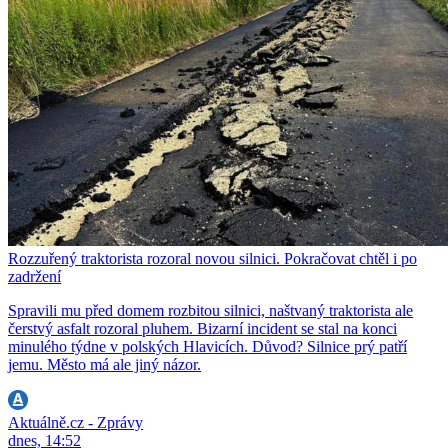
Rozzuřený traktorista rozoral novou silnici. Pokračovat chtěl i po
zadržení
Spravili mu před domem rozbitou silnici, naštvaný traktorista ale
čerstvý asfalt rozoral pluhem. Bizarní incident se stal na konci
minulého týdne v polských Hlavicích. Důvod? Silnice prý patří
jemu. Město má ale jiný názor.
Aktuálně.cz - Zprávy
dnes, 14:52