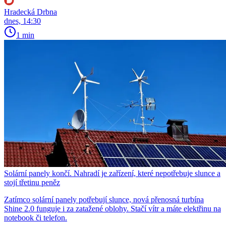
Hradecká Drbna
dnes, 14:30
1 min
Solární panely končí. Nahradí je zařízení, které nepotřebuje slunce a
stojí třetinu peněz
Zatímco solární panely potřebují slunce, nová přenosná turbína
Shine 2.0 funguje i za zatažené oblohy. Stačí vítr a máte elektřinu na
notebook či telefon.