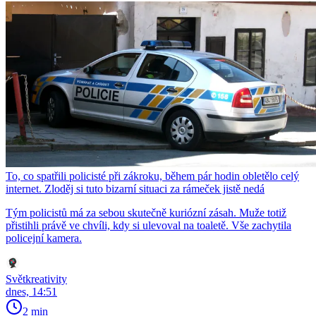
To, co spatřili policisté při zákroku, během pár hodin obletělo celý
internet. Zloděj si tuto bizarní situaci za rámeček jistě nedá
Tým policistů má za sebou skutečně kuriózní zásah. Muže totiž
přistihli právě ve chvíli, kdy si ulevoval na toaletě. Vše zachytila
policejní kamera.
Světkreativity
dnes, 14:51
2 min