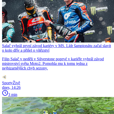
Salač vyhrál první závod kariéry v MS. Lídr šampionátu začal slavit
o kolo dřív a přišel o vítězství
Filip Salač v neděli v Silverstone poprvé v kariéře vyhrál závod
mistrovství světa Moto2. Pomohla mu k tomu jedna z
nejbizarnějších chyb sezony.
SportyŽivě
dnes, 14:26
3 min