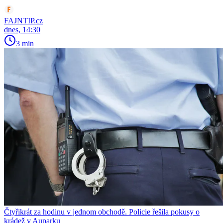
FAJNTIP.cz
dnes, 14:30
3 min
Čtyřikrát za hodinu v jednom obchodě. Policie řešila pokusy o
krádež v Auparku