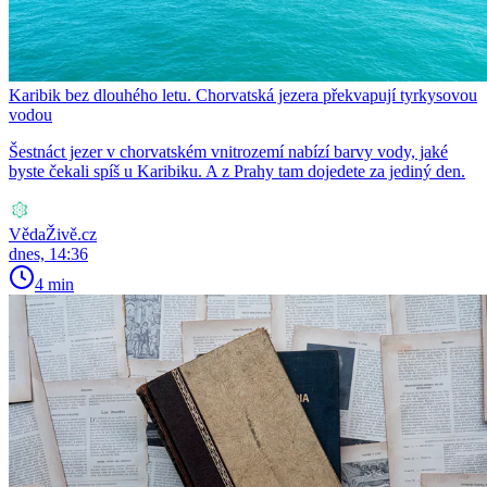
Karibik bez dlouhého letu. Chorvatská jezera překvapují tyrkysovou
vodou
Šestnáct jezer v chorvatském vnitrozemí nabízí barvy vody, jaké
byste čekali spíš u Karibiku. A z Prahy tam dojedete za jediný den.
VědaŽivě.cz
dnes, 14:36
4 min