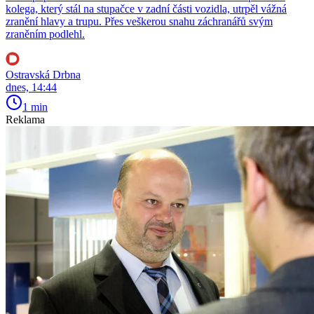
kolega, který stál na stupačce v zadní části vozidla, utrpěl vážná
zranění hlavy a trupu. Přes veškerou snahu záchranářů svým
zraněním podlehl.
Ostravská Drbna
dnes, 14:44
1 min
Reklama