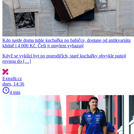
Kdo najde doma tuhle kuchařku po babičce, dostane od antikvariátu
klidně i 4 000 Kč. Češi ji omylem vyhazují
Když se vyklízí byt po prarodičích, staré kuchařky obvykle putují
rovnou do […]
Extrafit.cz
dnes, 14:36
4 min