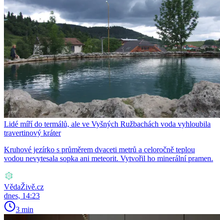
Lidé míří do termálů, ale ve Vyšných Ružbachách voda vyhloubila
travertinový kráter
Kruhové jezírko s průměrem dvaceti metrů a celoročně teplou
vodou nevytesala sopka ani meteorit. Vytvořil ho minerální pramen.
VědaŽivě.cz
dnes, 14:23
3 min