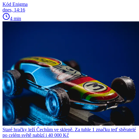
Kód Enigma
dnes, 14:16
4 min
Staré hračky leží Čechům ve sklepě. Za tuhle 1 značku teď sběratelé
po celém světě nabízí i 40 000 Kč