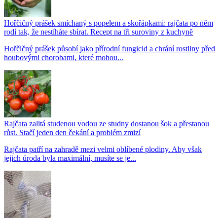
Hořčičný prášek smíchaný s popelem a skořápkami: rajčata po něm
rodí tak, že nestíháte sbírat. Recept na tři suroviny z kuchyně
Hořčičný prášek působí jako přírodní fungicid a chrání rostliny před
houbovými chorobami, které mohou...
Rajčata zalitá studenou vodou ze studny dostanou šok a přestanou
růst. Stačí jeden den čekání a problém zmizí
Rajčata patří na zahradě mezi velmi oblíbené plodiny. Aby však
jejich úroda byla maximální, musíte se je...