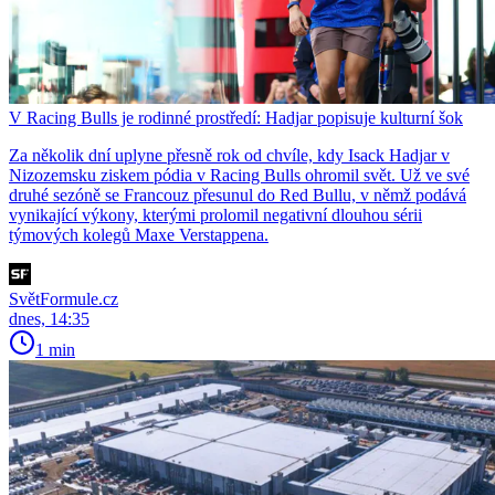
V Racing Bulls je rodinné prostředí: Hadjar popisuje kulturní šok
Za několik dní uplyne přesně rok od chvíle, kdy Isack Hadjar v
Nizozemsku ziskem pódia v Racing Bulls ohromil svět. Už ve své
druhé sezóně se Francouz přesunul do Red Bullu, v němž podává
vynikající výkony, kterými prolomil negativní dlouhou sérii
týmových kolegů Maxe Verstappena.
SvětFormule.cz
dnes, 14:35
1 min