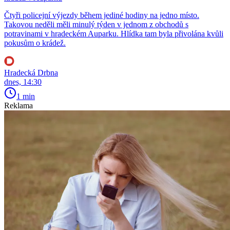
Čtyři policejní výjezdy během jediné hodiny na jedno místo.
Takovou neděli měli minulý týden v jednom z obchodů s
potravinami v hradeckém Auparku. Hlídka tam byla přivolána kvůli
pokusům o krádež.
Hradecká Drbna
dnes, 14:30
1 min
Reklama