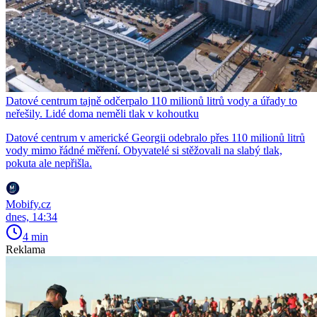
Datové centrum tajně odčerpalo 110 milionů litrů vody a úřady to
neřešily. Lidé doma neměli tlak v kohoutku
Datové centrum v americké Georgii odebralo přes 110 milionů litrů
vody mimo řádné měření. Obyvatelé si stěžovali na slabý tlak,
pokuta ale nepřišla.
Mobify.cz
dnes, 14:34
4 min
Reklama