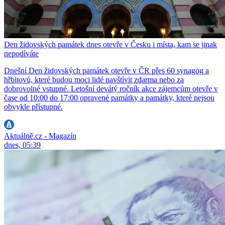
Den židovských památek dnes otevře v Česku i místa, kam se jinak
nepodíváte
Dnešní Den židovských památek otevře v ČR přes 60 synagog a
hřbitovů, které budou moci lidé navštívit zdarma nebo za
dobrovolné vstupné. Letošní devátý ročník akce zájemcům otevře v
čase od 10:00 do 17:00 opravené památky a památky, které nejsou
obvykle přístupné.
Aktuálně.cz - Magazín
dnes, 05:39