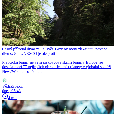
Český přírodní útvar zaujal svět. Brzy by mohl získat titul nového
divu světa. UNESCO je ale proti
Pravčická brána, největší pískovcová skalní brána v Evropě, se
dostala mezi 77 nejlepších přírodních míst planety v globální soutěži
New7Wonders of Nature.
VědaŽivě.cz
dnes, 05:48
4 min