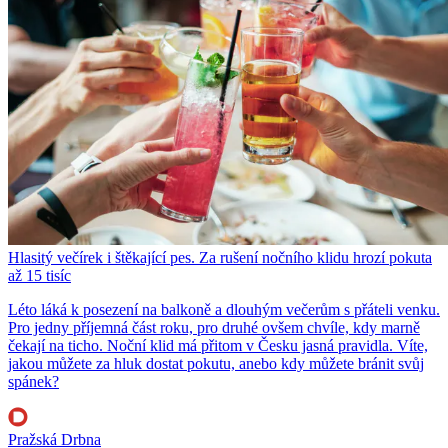
Hlasitý večírek i štěkající pes. Za rušení nočního klidu hrozí pokuta
až 15 tisíc
Léto láká k posezení na balkoně a dlouhým večerům s přáteli venku.
Pro jedny příjemná část roku, pro druhé ovšem chvíle, kdy marně
čekají na ticho. Noční klid má přitom v Česku jasná pravidla. Víte,
jakou můžete za hluk dostat pokutu, anebo kdy můžete bránit svůj
spánek?
Pražská Drbna