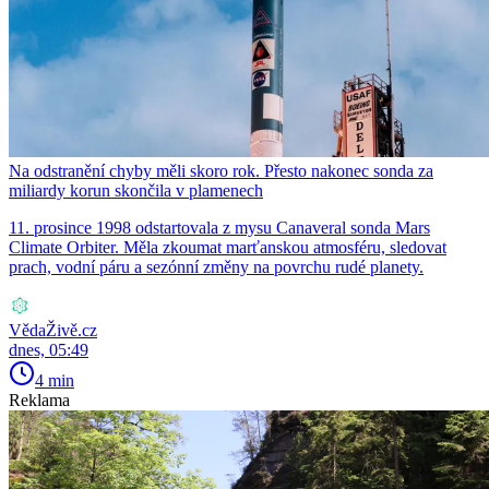
Na odstranění chyby měli skoro rok. Přesto nakonec sonda za
miliardy korun skončila v plamenech
11. prosince 1998 odstartovala z mysu Canaveral sonda Mars
Climate Orbiter. Měla zkoumat marťanskou atmosféru, sledovat
prach, vodní páru a sezónní změny na povrchu rudé planety.
VědaŽivě.cz
dnes, 05:49
4 min
Reklama