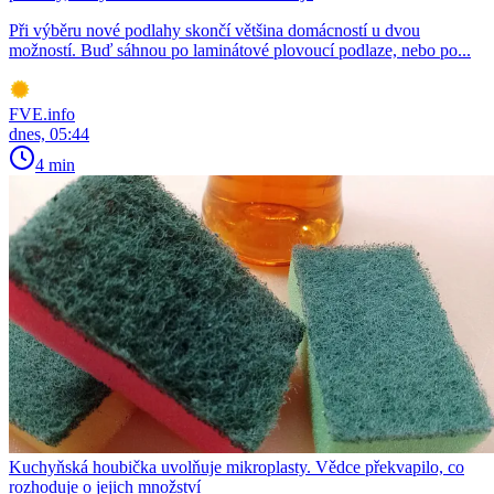
Při výběru nové podlahy skončí většina domácností u dvou
možností. Buď sáhnou po laminátové plovoucí podlaze, nebo po...
FVE.info
dnes, 05:44
4 min
Kuchyňská houbička uvolňuje mikroplasty. Vědce překvapilo, co
rozhoduje o jejich množství