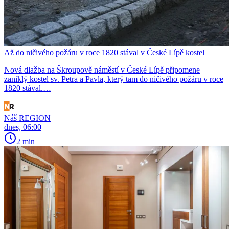
Až do ničivého požáru v roce 1820 stával v České Lípě kostel
Nová dlažba na Škroupově náměstí v České Lípě připomene
zaniklý kostel sv. Petra a Pavla, který tam do ničivého požáru v roce
1820 stával.…
Náš REGION
dnes, 06:00
2 min