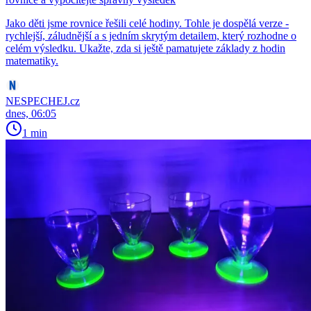
Jako děti jsme rovnice řešili celé hodiny. Tohle je dospělá verze -
rychlejší, záludnější a s jedním skrytým detailem, který rozhodne o
celém výsledku. Ukažte, zda si ještě pamatujete základy z hodin
matematiky.
NESPECHEJ.cz
dnes, 06:05
1 min