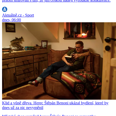
přitom smiřovali s tím, že jim českou naději vyfoukne konkurence.
Aktuálně.cz - Sport
dnes, 06:00
Klid a vůně dřeva. Herec Štěpán Benoni ukázal bydlení, které by
dnes už za nic nevyměnil