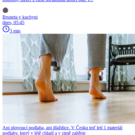
Bruneta v kuchyni
dnes, 05:45
3 min
Ani plovoucí podlaha, ani dlaždice. V Česku teď letí 1 materiál
podlahy, který v létě chladí a v zimě zahřeje