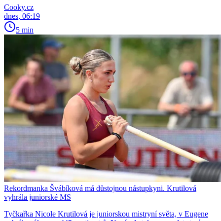
Cooky.cz
dnes, 06:19
5 min
Rekordmanka Švábíková má důstojnou nástupkyni. Krutilová
vyhrála juniorské MS
Tyčkařka Nicole Krutilová je juniorskou mistryní světa, v Eugene