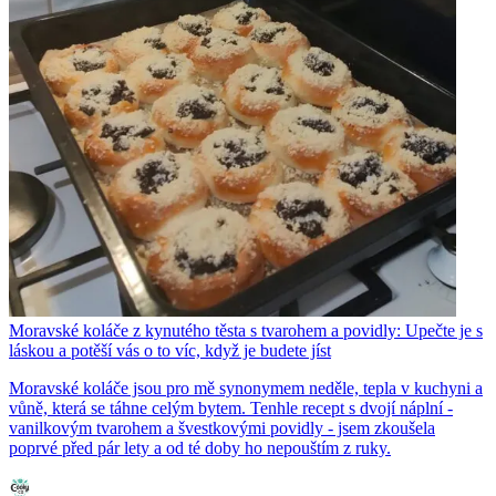
Moravské koláče z kynutého těsta s tvarohem a povidly: Upečte je s
láskou a potěší vás o to víc, když je budete jíst
Moravské koláče jsou pro mě synonymem neděle, tepla v kuchyni a
vůně, která se táhne celým bytem. Tenhle recept s dvojí náplní -
vanilkovým tvarohem a švestkovými povidly - jsem zkoušela
poprvé před pár lety a od té doby ho nepouštím z ruky.