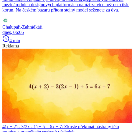
mezinárodních designových platformách nabízí za více než osm tisíc
korun. Na českém bazaru přitom stejný model seženete za dva.
Chalupáři-Zahrádkáři
dnes, 06:05
4 min
Reklama
4(x + 2) - 3(2x - 1) + 5 = 6x + 7: Zkuste překonat nástrahy této
rovnice a vypočítejte správný výsledek