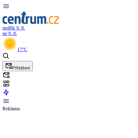
neděle 9. 8.
ne 9. 8.
17°C
Přihlášení
Reklama