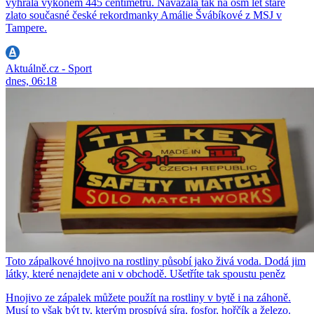
vyhrála výkonem 445 centimetrů. Navázala tak na osm let staré
zlato současné české rekordmanky Amálie Švábíkové z MSJ v
Tampere.
Aktuálně.cz - Sport
dnes, 06:18
Toto zápalkové hnojivo na rostliny působí jako živá voda. Dodá jim
látky, které nenajdete ani v obchodě. Ušetříte tak spoustu peněz
Hnojivo ze zápalek můžete použít na rostliny v bytě i na záhoně.
Musí to však být ty, kterým prospívá síra, fosfor, hořčík a železo.