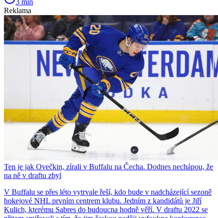
3 min
Reklama
Ten je jak Ovečkin, zírali v Buffalu na Čecha. Dodnes nechápou, že
na ně v draftu zbyl
V Buffalu se přes léto vytrvale řeší, kdo bude v nadcházející sezoně
hokejové NHL prvním centrem klubu. Jedním z kandidátů je Jiří
Kulich, kterému Sabres do budoucna hodně věří. V draftu 2022 se