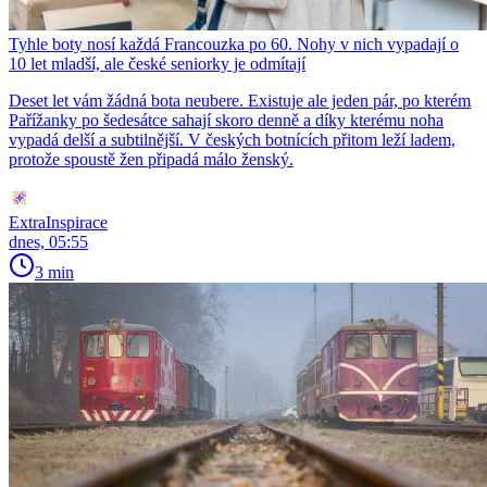
Tyhle boty nosí každá Francouzka po 60. Nohy v nich vypadají o
10 let mladší, ale české seniorky je odmítají
Deset let vám žádná bota neubere. Existuje ale jeden pár, po kterém
Pařížanky po šedesátce sahají skoro denně a díky kterému noha
vypadá delší a subtilnější. V českých botnících přitom leží ladem,
protože spoustě žen připadá málo ženský.
ExtraInspirace
dnes, 05:55
3 min