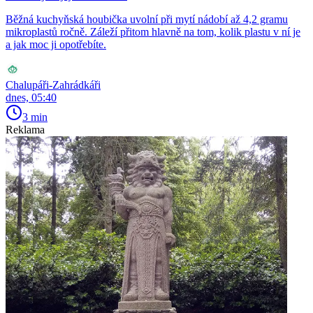
Běžná kuchyňská houbička uvolní při mytí nádobí až 4,2 gramu
mikroplastů ročně. Záleží přitom hlavně na tom, kolik plastu v ní je
a jak moc ji opotřebíte.
Chalupáři-Zahrádkáři
dnes, 05:40
3 min
Reklama