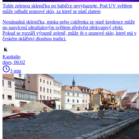
Tuhle zelenou skleničku po babičce nevyhazujte. Pod UV světlem
může odhalit uranové sklo, za které se platí zlatem
Nenápadná sklenička, miska nebo cukřenka ze staré kredence může
po nasvícení ultrafialovým světlem předvést překvapivý efekt.
Pokud se rozzáří výrazně zeleně, může jít o uranové sklo, které má v
českém sklářství dlouhou tradici.
Kapitalio
dnes, 06:02
3 min