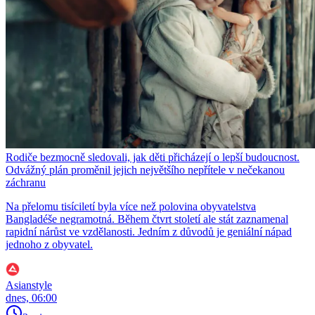
Rodiče bezmocně sledovali, jak děti přicházejí o lepší budoucnost.
Odvážný plán proměnil jejich největšího nepřítele v nečekanou
záchranu
Na přelomu tisíciletí byla více než polovina obyvatelstva
Bangladéše negramotná. Během čtvrt století ale stát zaznamenal
rapidní nárůst ve vzdělanosti. Jedním z důvodů je geniální nápad
jednoho z obyvatel.
Asianstyle
dnes, 06:00