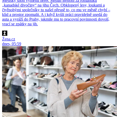
Městský shon vyměnil herec Štěpán Benoni za romantiku
„kanadské divočiny“ na jihu Čech. Obklopený lesy, loukami a
čtyřnohými společníky tu našel přesně to, co mu ve městě chybí –
klid a prostor zpomalit. A i když kvůli práci pravidelně usedá do
auta a vyráží do Prahy, jakmile mu to pracovní povinnosti dovolí,
vrací se zpátky na jih.
Žena.cz
dnes, 05:59