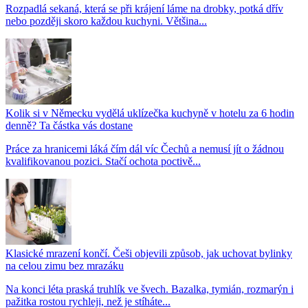
Rozpadlá sekaná, která se při krájení láme na drobky, potká dřív
nebo později skoro každou kuchyni. Většina...
Kolik si v Německu vydělá uklízečka kuchyně v hotelu za 6 hodin
denně? Ta částka vás dostane
Práce za hranicemi láká čím dál víc Čechů a nemusí jít o žádnou
kvalifikovanou pozici. Stačí ochota poctivě...
Klasické mrazení končí. Češi objevili způsob, jak uchovat bylinky
na celou zimu bez mrazáku
Na konci léta praská truhlík ve švech. Bazalka, tymián, rozmarýn i
pažitka rostou rychleji, než je stíháte...