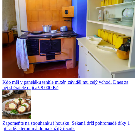
Kdo měl v paneláku tenhle mixér, záviděl mu celý vchod. Dnes za
něj sběratelé dají až 8 000 Kč
Zapomeňte na strouhanku i housku. Sekaná drží pohromadě díky 1
přísadě, kterou má doma každý řezník