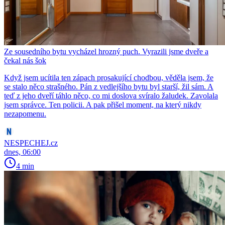
Ze sousedního bytu vycházel hrozný puch. Vyrazili jsme dveře a
čekal nás šok
Když jsem ucítila ten zápach prosakující chodbou, věděla jsem, že
se stalo něco strašného. Pán z vedlejšího bytu byl starší, žil sám. A
teď z jeho dveří táhlo něco, co mi doslova svíralo žaludek. Zavolala
jsem správce. Ten policii. A pak přišel moment, na který nikdy
nezapomenu.
NESPECHEJ.cz
dnes, 06:00
4 min