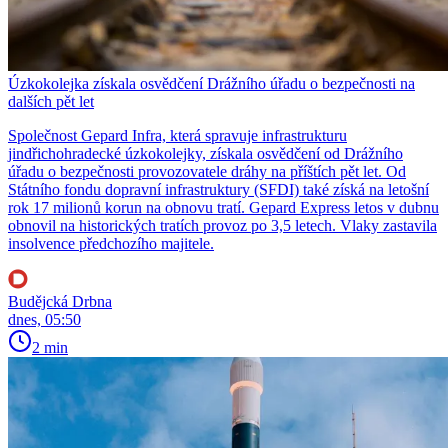
Úzkokolejka získala osvědčení Drážního úřadu o bezpečnosti na
dalších pět let
Společnost Gepard Infra, která spravuje infrastrukturu
jindřichohradecké úzkokolejky, získala osvědčení od Drážního
úřadu o bezpečnosti provozovatele dráhy na příštích pět let. Od
Státního fondu dopravní infrastruktury (SFDI) také získá na letošní
rok 17 milionů korun na obnovu tratí. Gepard Express letos v dubnu
obnovil na historických tratích provoz po 3,5 letech. Vlaky zastavila
insolvence předchozího majitele.
Budějcká Drbna
dnes, 05:50
2 min