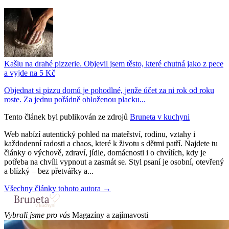
Kašlu na drahé pizzerie. Objevil jsem těsto, které chutná jako z pece
a vyjde na 5 Kč
Objednat si pizzu domů je pohodlné, jenže účet za ni rok od roku
roste. Za jednu pořádně obloženou placku...
Tento článek byl publikován ze zdrojů
Bruneta v kuchyni
Web nabízí autentický pohled na mateřství, rodinu, vztahy i
každodenní radosti a chaos, které k životu s dětmi patří. Najdete tu
články o výchově, zdraví, jídle, domácnosti i o chvílích, kdy je
potřeba na chvíli vypnout a zasmát se. Styl psaní je osobní, otevřený
a blízký – bez přetvářky a...
Všechny články tohoto autora →
Vybrali jsme pro vás
Magazíny a zajímavosti