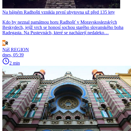
Na bájném Radhošti vznikla první ubytovna už před 135 lety
Kdo by neznal památnou horu Radhošť v Moravskoslezských
Beskydech, jejíž vrch se honosí sochou starého slovanského boha
Radegasta. Na Pustevnách, které se nacházejí nedaleko…
Náš REGION
dnes, 05:39
2 min