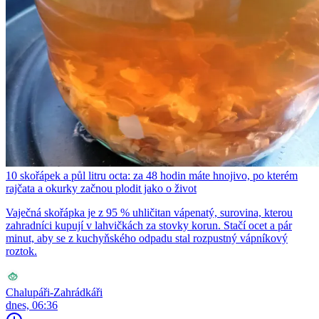
10 skořápek a půl litru octa: za 48 hodin máte hnojivo, po kterém
rajčata a okurky začnou plodit jako o život
Vaječná skořápka je z 95 % uhličitan vápenatý, surovina, kterou
zahradníci kupují v lahvičkách za stovky korun. Stačí ocet a pár
minut, aby se z kuchyňského odpadu stal rozpustný vápníkový
roztok.
Chalupáři-Zahrádkáři
dnes, 06:36