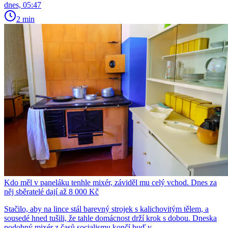
dnes, 05:47
2 min
Kdo měl v paneláku tenhle mixér, záviděl mu celý vchod. Dnes za
něj sběratelé dají až 8 000 Kč
Stačilo, aby na lince stál barevný strojek s kalichovitým tělem, a
sousedé hned tušili, že tahle domácnost drží krok s dobou. Dneska
podobný mixér z časů socialismu končí buď v...