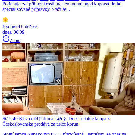
Potřebujete-li přihnojit rostliny, není nutné hned kupovat drahé
specializované přípravky. Stačí se...
BydlímeÚtulně.cz
dnes, 06:09
2 min
Stála 40 Kčs a měl ji doma každý. Dnes se tahle lampa z
Československa prodává za tisíce korun
Stolní lampa Napako typ 0513, přezdívaná „Jeptiška“, se dnes na