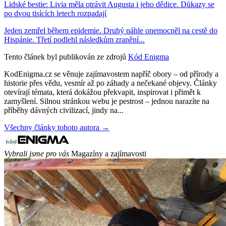
Lidské bestie: Livia měla otrávit Augusta i jeho dědice. Důkazy se
po dvou tisících letech rozpadají
Jeden zemřel během epidemie. Druhý náhle onemocněl na cestě do
Hispánie. Třetí podlehl následkům zranění...
Tento článek byl publikován ze zdrojů
Kód Enigma
KodEnigma.cz se věnuje zajímavostem napříč obory – od přírody a
historie přes vědu, vesmír až po záhady a nečekané objevy. Články
otevírají témata, která dokážou překvapit, inspirovat i přimět k
zamyšlení. Silnou stránkou webu je pestrost – jednou narazíte na
příběhy dávných civilizací, jindy na...
Všechny články tohoto autora →
Vybrali jsme pro vás
Magazíny a zajímavosti