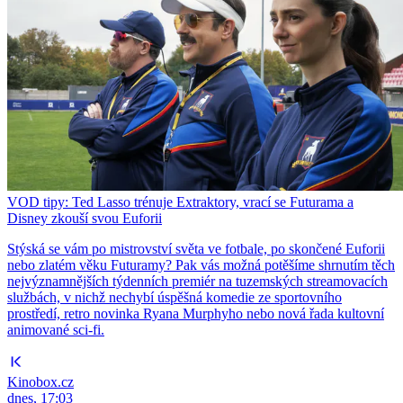
VOD tipy: Ted Lasso trénuje Extraktory, vrací se Futurama a
Disney zkouší svou Euforii
Stýská se vám po mistrovství světa ve fotbale, po skončené Euforii
nebo zlatém věku Futuramy? Pak vás možná potěšíme shrnutím těch
nejvýznamnějších týdenních premiér na tuzemských streamovacích
službách, v nichž nechybí úspěšná komedie ze sportovního
prostředí, retro novinka Ryana Murphyho nebo nová řada kultovní
animované sci-fi.
Kinobox.cz
dnes, 17:03