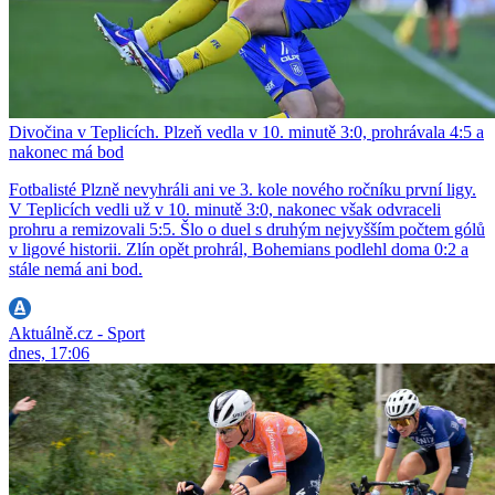
Divočina v Teplicích. Plzeň vedla v 10. minutě 3:0, prohrávala 4:5 a
nakonec má bod
Fotbalisté Plzně nevyhráli ani ve 3. kole nového ročníku první ligy.
V Teplicích vedli už v 10. minutě 3:0, nakonec však odvraceli
prohru a remizovali 5:5. Šlo o duel s druhým nejvyšším počtem gólů
v ligové historii. Zlín opět prohrál, Bohemians podlehl doma 0:2 a
stále nemá ani bod.
Aktuálně.cz - Sport
dnes, 17:06