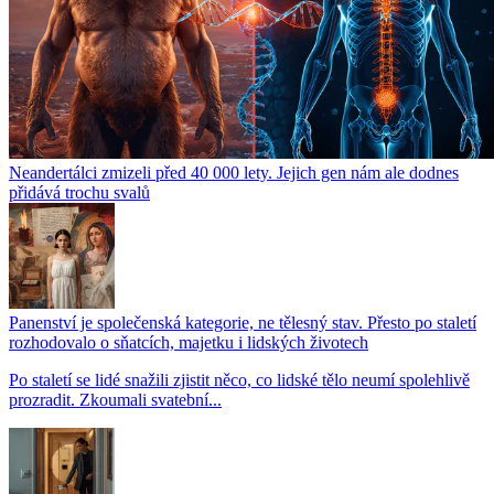
Neandertálci zmizeli před 40 000 lety. Jejich gen nám ale dodnes
přidává trochu svalů
Panenství je společenská kategorie, ne tělesný stav. Přesto po staletí
rozhodovalo o sňatcích, majetku i lidských životech
Po staletí se lidé snažili zjistit něco, co lidské tělo neumí spolehlivě
prozradit. Zkoumali svatební...