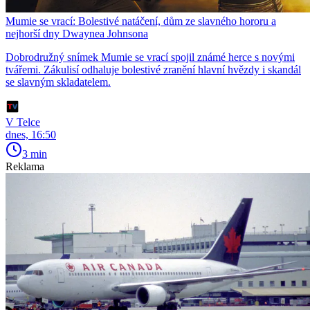
Mumie se vrací: Bolestivé natáčení, dům ze slavného hororu a
nejhorší dny Dwaynea Johnsona
Dobrodružný snímek Mumie se vrací spojil známé herce s novými
tvářemi. Zákulisí odhaluje bolestivé zranění hlavní hvězdy i skandál
se slavným skladatelem.
V Telce
dnes, 16:50
3 min
Reklama