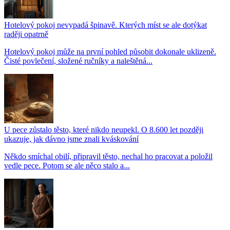
Hotelový pokoj nevypadá špinavě. Kterých míst se ale dotýkat
raději opatrně
Hotelový pokoj může na první pohled působit dokonale uklizeně.
Čisté povlečení, složené ručníky a naleštěná...
U pece zůstalo těsto, které nikdo neupekl. O 8.600 let později
ukazuje, jak dávno jsme znali kváskování
Někdo smíchal obilí, připravil těsto, nechal ho pracovat a položil
vedle pece. Potom se ale něco stalo a...