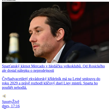
Sparťanský klenot Mercado v hledáčku velkoklubů. Od Rosického
ale dostal nálepku o neprodejnosti
Čtyřiadvacetiletý ekvádorský křídelník má na Letné smlouvu do
roku 2029 a právě rozhodl klíčový duel Ligy mistrů. Sparta ho
pouštět nehodlá.
SportyŽivě
dnes, 17:16