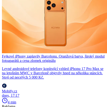
Fejkové iPhony zaplavily Barcelonu. Oranžová barva, široký modul
fotoaparátů a cena zlomek originálu
Levné androidové telefony kopírující vzhled iPhonu 17 Pro Max se
na letošním MWC v Barceloně objevily hned na několika stáncích.
Stojí od necelých 5 000 Kč.
Mobify.cz
dnes, 17:17
4 min
Reklama