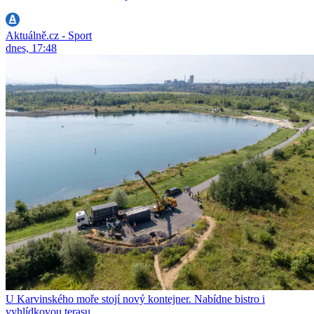
Aktuálně.cz - Sport
dnes, 17:48
U Karvinského moře stojí nový kontejner. Nabídne bistro i
vyhlídkovou terasu