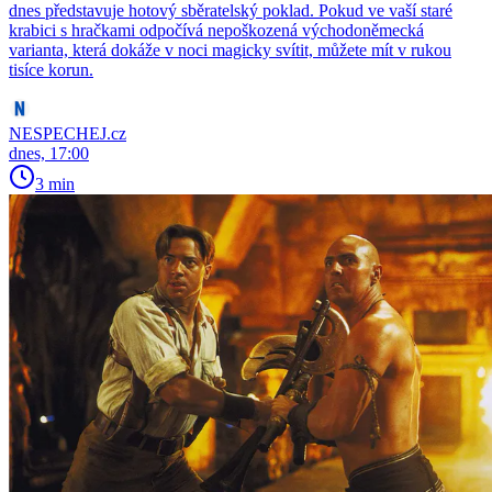
dnes představuje hotový sběratelský poklad. Pokud ve vaší staré
krabici s hračkami odpočívá nepoškozená východoněmecká
varianta, která dokáže v noci magicky svítit, můžete mít v rukou
tisíce korun.
NESPECHEJ.cz
dnes, 17:00
3 min