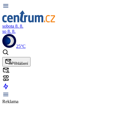
sobota 8. 8.
so 8. 8.
25°C
Přihlášení
Reklama