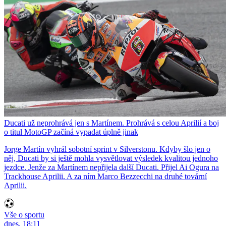
Ducati už neprohrává jen s Martínem. Prohrává s celou Aprilií a boj
o titul MotoGP začíná vypadat úplně jinak
Jorge Martín vyhrál sobotní sprint v Silverstonu. Kdyby šlo jen o
něj, Ducati by si ještě mohla vysvětlovat výsledek kvalitou jednoho
jezdce. Jenže za Martínem nepřijela další Ducati. Přijel Ai Ogura na
Trackhouse Aprilii. A za ním Marco Bezzecchi na druhé tovární
Aprilii.
Vše o sportu
dnes, 18:11