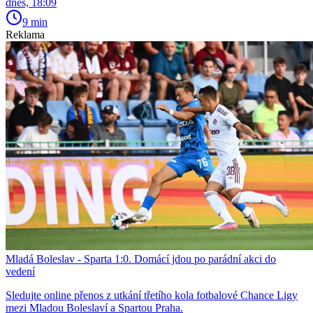
dnes, 18:09
9 min
Reklama
Mladá Boleslav - Sparta 1:0. Domácí jdou po parádní akci do
vedení
Sledujte online přenos z utkání třetího kola fotbalové Chance Ligy
mezi Mladou Boleslaví a Spartou Praha.