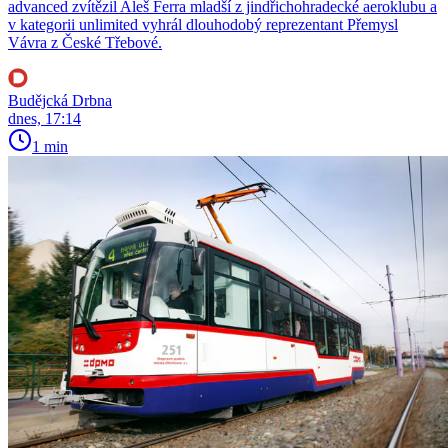
advanced zvítězil Aleš Ferra mladší z jindřichohradecké aeroklubu a
v kategorii unlimited vyhrál dlouhodobý reprezentant Přemysl
Vávra z České Třebové.
Budějcká Drbna
dnes, 17:14
1 min