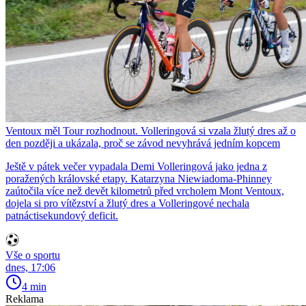
Ventoux měl Tour rozhodnout. Volleringová si vzala žlutý dres až o
den později a ukázala, proč se závod nevyhrává jedním kopcem
Ještě v pátek večer vypadala Demi Volleringová jako jedna z
poražených královské etapy. Katarzyna Niewiadoma-Phinney
zaútočila více než devět kilometrů před vrcholem Mont Ventoux,
dojela si pro vítězství a žlutý dres a Volleringové nechala
patnáctisekundový deficit.
Vše o sportu
dnes, 17:06
4 min
Reklama