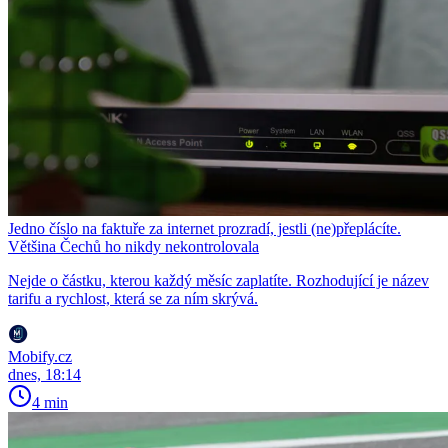
Jedno číslo na faktuře za internet prozradí, jestli (ne)přeplácíte.
Většina Čechů ho nikdy nekontrolovala
Nejde o částku, kterou každý měsíc zaplatíte. Rozhodující je název
tarifu a rychlost, která se za ním skrývá.
Mobify.cz
dnes, 18:14
4 min