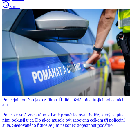
3 min
Policejní honička jako z filmu. Řidič ujížděl před trojicí policejních
aut
Policisté ve čtvrtek ráno v Brně pronásledovali řidiče, který se před
nimi pokusil ujet. Do akce musela být zapojena celkem tři policejní
auta. Sledovaného řidiče se jim nakonec dopadnout podařilo.