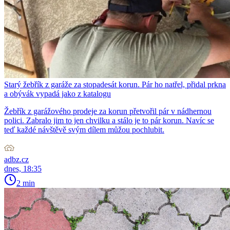
Starý žebřík z garáže za stopadesát korun. Pár ho natřel, přidal prkna
a obývák vypadá jako z katalogu
Žebřík z garážového prodeje za korun přetvořil pár v nádhernou
polici. Zabralo jim to jen chvilku a stálo je to pár korun. Navíc se
teď každé návštěvě svým dílem můžou pochlubit.
adbz.cz
dnes, 18:35
2 min