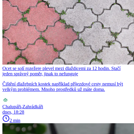
Ocet se solí rozežere plevel mezi dlaždicemi za 12 hodin. Stačí
jeden správný poměr, jinak to nefunguje
Čištění dlažebních kostek například příjezdové cesty nemusí být
velkým problémem. Mnoho prostředků už máte doma.
Chalupáři-Zahrádkáři
dnes, 18:28
2 min