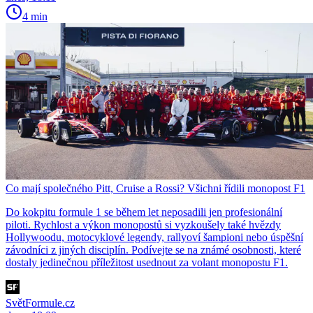
4 min
Co mají společného Pitt, Cruise a Rossi? Všichni řídili monopost F1
Do kokpitu formule 1 se během let neposadili jen profesionální
piloti. Rychlost a výkon monopostů si vyzkoušely také hvězdy
Hollywoodu, motocyklové legendy, rallyoví šampioni nebo úspěšní
závodníci z jiných disciplín. Podívejte se na známé osobnosti, které
dostaly jedinečnou příležitost usednout za volant monopostu F1.
SvětFormule.cz