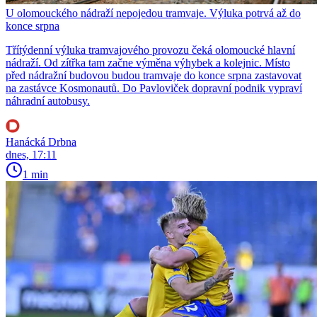
U olomouckého nádraží nepojedou tramvaje. Výluka potrvá až do
konce srpna
Třítýdenní výluka tramvajového provozu čeká olomoucké hlavní
nádraží. Od zítřka tam začne výměna výhybek a kolejnic. Místo
před nádražní budovou budou tramvaje do konce srpna zastavovat
na zastávce Kosmonautů. Do Pavloviček dopravní podnik vypraví
náhradní autobusy.
Hanácká Drbna
dnes, 17:11
1 min