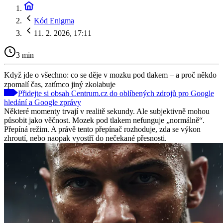
Kód Enigma
11. 2. 2026, 17:11
3 min
Když jde o všechno: co se děje v mozku pod tlakem – a proč někdo
zpomalí čas, zatímco jiný zkolabuje
Přidejte si obsah Centrum.cz do oblíbených zdrojů pro Google
hledání a Google zprávy
Některé momenty trvají v realitě sekundy. Ale subjektivně mohou
působit jako věčnost. Mozek pod tlakem nefunguje „normálně“.
Přepíná režim. A právě tento přepínač rozhoduje, zda se výkon
zhroutí, nebo naopak vyostří do nečekané přesnosti.