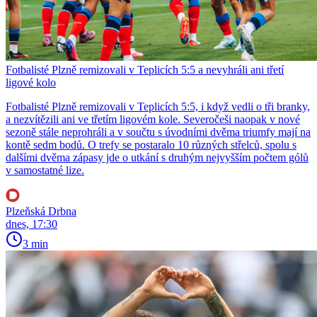
Fotbalisté Plzně remizovali v Teplicích 5:5 a nevyhráli ani třetí
ligové kolo
Fotbalisté Plzně remizovali v Teplicích 5:5, i když vedli o tři branky,
a nezvítězili ani ve třetím ligovém kole. Severočeši naopak v nové
sezoně stále neprohráli a v součtu s úvodními dvěma triumfy mají na
kontě sedm bodů. O trefy se postaralo 10 různých střelců, spolu s
dalšími dvěma zápasy jde o utkání s druhým nejvyšším počtem gólů
v samostatné lize.
Plzeňská Drbna
dnes, 17:30
3 min