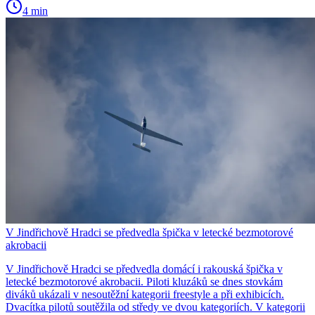
4 min
V Jindřichově Hradci se předvedla špička v letecké bezmotorové
akrobacii
V Jindřichově Hradci se předvedla domácí i rakouská špička v
letecké bezmotorové akrobacii. Piloti kluzáků se dnes stovkám
diváků ukázali v nesoutěžní kategorii freestyle a při exhibicích.
Dvacítka pilotů soutěžila od středy ve dvou kategoriích. V kategorii