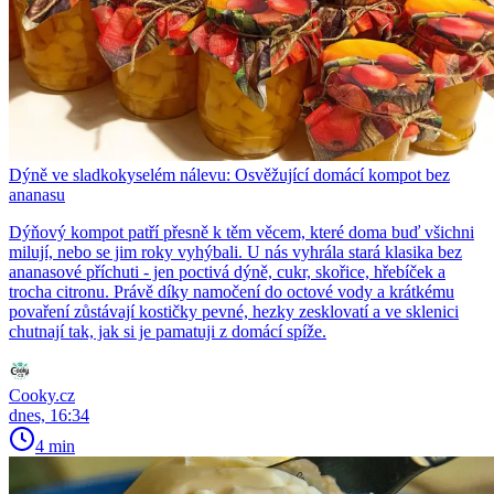
Dýně ve sladkokyselém nálevu: Osvěžující domácí kompot bez
ananasu
Dýňový kompot patří přesně k těm věcem, které doma buď všichni
milují, nebo se jim roky vyhýbali. U nás vyhrála stará klasika bez
ananasové příchuti - jen poctivá dýně, cukr, skořice, hřebíček a
trocha citronu. Právě díky namočení do octové vody a krátkému
povaření zůstávají kostičky pevné, hezky zesklovatí a ve sklenici
chutnají tak, jak si je pamatuji z domácí spíže.
Cooky.cz
dnes, 16:34
4 min