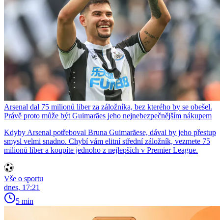
Arsenal dal 75 milionů liber za záložníka, bez kterého by se obešel.
Právě proto může být Guimarães jeho nejnebezpečnějším nákupem
Kdyby Arsenal potřeboval Bruna Guimarãese, dával by jeho přestup
smysl velmi snadno. Chybí vám elitní střední záložník, vezmete 75
milionů liber a koupíte jednoho z nejlepších v Premier League.
Vše o sportu
dnes, 17:21
5 min