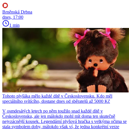
Brněnská Drbna
dnes, 17:00
1 min
Tohoto plyšáka mělo každé dítě v Československu. Kdo měl
speciálního svítícího, dostane dnes od sběratelů až 5000 Kč
V osmdesátých letech po něm toužilo snad každé dítě v
Československu, ale jen málokdo mohl mít doma ten skutečně
nejvzácnější kousek. Legendární plyšová hračka s velkýma očima se
stala symbolem doby, málokdo však ví, že jedna konkrétní verze