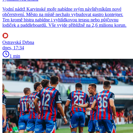
Vodní nádrž Karvinské moře nabídne svým návštěvníkům nové
občerstvení. Město na místě nechalo vybudovat gastro kontejner.
Ten kromě bistra nabídne i vyhlídkovou terasu nebo půjčovnu
lodiček a paddleboardů. Vše vyjde přibližně na 2,6 milionu korun.
Ostravská Drbna
dnes, 17:34
1 min