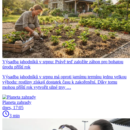
Výsadba jahodníků v srpnu: Právě teď založíte záhon pro bohatou
úrodu příští rok
Výsadba jahodníků v srpnu má oproti jarnímu termínu jednu velkou
výhodu: rostliny získají dostatek času k zakořenění. Díky tomu
mohou příští rok vytvořit silné trsy …
Planeta zahrady
dnes, 17:05
3 min