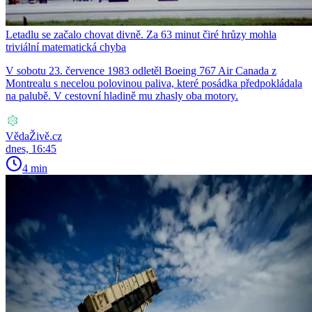
Letadlu se začalo chovat divně. Za 63 minut čiré hrůzy mohla
triviální matematická chyba
V sobotu 23. července 1983 odletěl Boeing 767 Air Canada z
Montrealu s necelou polovinou paliva, které posádka předpokládala
na palubě. V cestovní hladině mu zhasly oba motory.
VědaŽivě.cz
dnes, 16:45
4 min