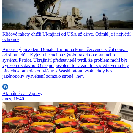
Klíčové rakety chtěli Ukrajinci od USA už dříve. Odmítl je i největší
ochránce
Americký prezident Donald Trump na konci července začal couvat
od slibu udělit Kyjevu licenci na výrobu raket do obranného
systému Patriot. Ukrajinští představitelé tvrdí, že problém mohl být
vyřešen už dávno. O stejné povolení totiž žádali už před dvěma lety
předchozí americkou vládu: z Washingtonu však tehdy bez
jakéhokoliv vysvětlení dorazilo strohé „ne“.
Aktuálně.cz - Zprávy
dnes, 16:40