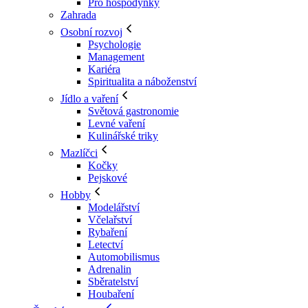
Pro hospodyňky
Zahrada
Osobní rozvoj
Psychologie
Management
Kariéra
Spiritualita a náboženství
Jídlo a vaření
Světová gastronomie
Levné vaření
Kulinářské triky
Mazlíčci
Kočky
Pejskové
Hobby
Modelářství
Včelařství
Rybaření
Letectví
Automobilismus
Adrenalin
Sběratelství
Houbaření