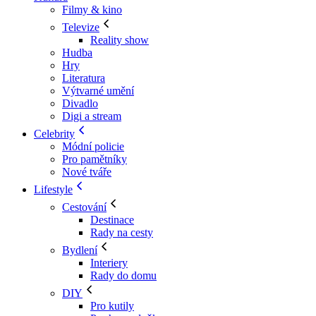
Filmy & kino
Televize
Reality show
Hudba
Hry
Literatura
Výtvarné umění
Divadlo
Digi a stream
Celebrity
Módní policie
Pro pamětníky
Nové tváře
Lifestyle
Cestování
Destinace
Rady na cesty
Bydlení
Interiery
Rady do domu
DIY
Pro kutily