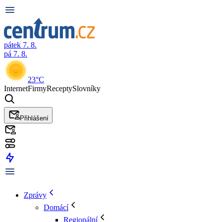
pátek 7. 8.
pá 7. 8.
23°C
Internet
Firmy
Recepty
Slovníky
Přihlášení
Zprávy
Domácí
Regionální