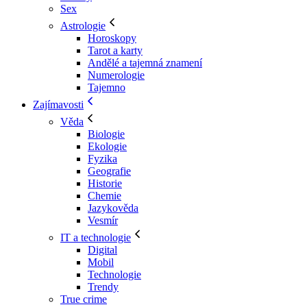
Sex
Astrologie
Horoskopy
Tarot a karty
Andělé a tajemná znamení
Numerologie
Tajemno
Zajímavosti
Věda
Biologie
Ekologie
Fyzika
Geografie
Historie
Chemie
Jazykověda
Vesmír
IT a technologie
Digital
Mobil
Technologie
Trendy
True crime