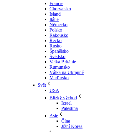
Francie
Chorvatsko
Island
Itálie
Německo
Polsko
Rakousko
Řecko
Rusko
Španělsko
Švédsko
Velká Británie
Rumunsko
Válka na Ukrajině
Maďarsko
Svět
USA
Blízký východ
Izrael
Palestina
Asie
Čína
Jižní Korea