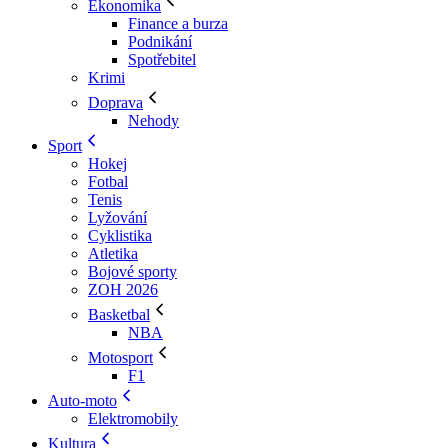
Ekonomika
Finance a burza
Podnikání
Spotřebitel
Krimi
Doprava
Nehody
Sport
Hokej
Fotbal
Tenis
Lyžování
Cyklistika
Atletika
Bojové sporty
ZOH 2026
Basketbal
NBA
Motosport
F1
Auto-moto
Elektromobily
Kultura