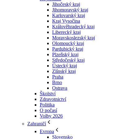
Jihočeský kraj
Jihomoravský kraj
Karlovarský kraj
Kraj Vysočina
Králověhradecký kraj
Liberecký kraj
Moravskoslezský kraj
Olomoucký kraj
Pardubický kraj
Plzeňský kraj
Středočeský kraj
Ústecký kraj
Zlínský kraj
Praha
Brno
Ostrava
Školství
Zdravotnictví
Politika
O počasí
Volby 2026
Zahraničí
Evropa
Slovensko