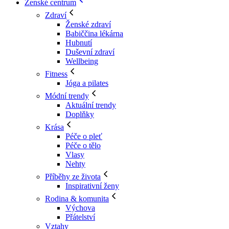
Ženské centrum
Zdraví
Ženské zdraví
Babiččina lékárna
Hubnutí
Duševní zdraví
Wellbeing
Fitness
Jóga a pilates
Módní trendy
Aktuální trendy
Doplňky
Krása
Péče o pleť
Péče o tělo
Vlasy
Nehty
Příběhy ze života
Inspirativní ženy
Rodina & komunita
Výchova
Přátelství
Vztahy