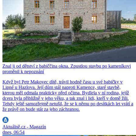
Znal ji od dětství z babiččina okna. Zpustlou stavbu po kameníkovi
proměnil k nepoznání
Když byl Petr Makovec dítě, trávil hodně času u své babičky v
Lipné u Hazlova. Její dům stál naproti Kamence, staré stavbě,
kterou měl odmala prakticky před očima. Bydlela v ní rodina, jejíž
dcera byla přibližně v jeho věku, a tak znal i lidi, kteří v domě žili.
Tehdy ještě samozřejmě netušil, že se k němu po desítkách let vrátí a
že právě on bude stát za jeho záchranou.
Aktuálně.cz - Magazín
dnes, 06:54