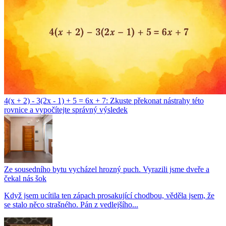
4(x + 2) - 3(2x - 1) + 5 = 6x + 7: Zkuste překonat nástrahy této
rovnice a vypočítejte správný výsledek
Ze sousedního bytu vycházel hrozný puch. Vyrazili jsme dveře a
čekal nás šok
Když jsem ucítila ten zápach prosakující chodbou, věděla jsem, že
se stalo něco strašného. Pán z vedlejšího...