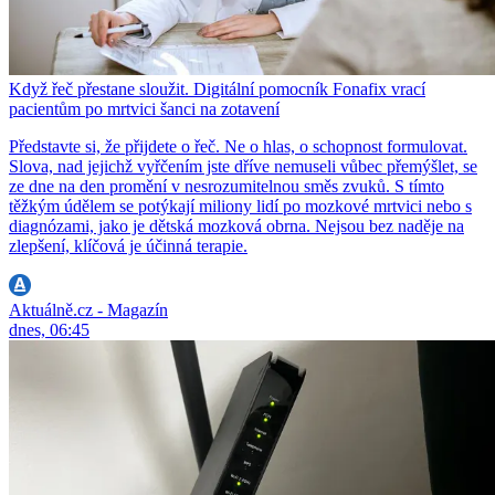
Když řeč přestane sloužit. Digitální pomocník Fonafix vrací
pacientům po mrtvici šanci na zotavení
Představte si, že přijdete o řeč. Ne o hlas, o schopnost formulovat.
Slova, nad jejichž vyřčením jste dříve nemuseli vůbec přemýšlet, se
ze dne na den promění v nesrozumitelnou směs zvuků. S tímto
těžkým údělem se potýkají miliony lidí po mozkové mrtvici nebo s
diagnózami, jako je dětská mozková obrna. Nejsou bez naděje na
zlepšení, klíčová je účinná terapie.
Aktuálně.cz - Magazín
dnes, 06:45