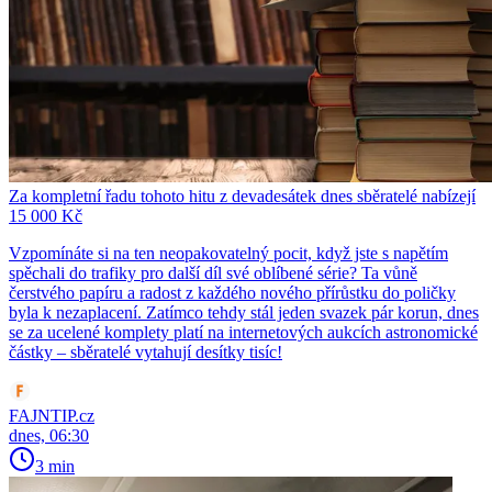
Za kompletní řadu tohoto hitu z devadesátek dnes sběratelé nabízejí
15 000 Kč
Vzpomínáte si na ten neopakovatelný pocit, když jste s napětím
spěchali do trafiky pro další díl své oblíbené série? Ta vůně
čerstvého papíru a radost z každého nového přírůstku do poličky
byla k nezaplacení. Zatímco tehdy stál jeden svazek pár korun, dnes
se za ucelené komplety platí na internetových aukcích astronomické
částky – sběratelé vytahují desítky tisíc!
FAJNTIP.cz
dnes, 06:30
3 min