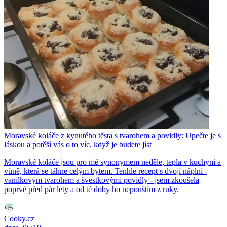
Moravské koláče z kynutého těsta s tvarohem a povidly: Upečte je s
láskou a potěší vás o to víc, když je budete jíst
Moravské koláče jsou pro mě synonymem neděle, tepla v kuchyni a
vůně, která se táhne celým bytem. Tenhle recept s dvojí náplní -
vanilkovým tvarohem a švestkovými povidly - jsem zkoušela
poprvé před pár lety a od té doby ho nepouštím z ruky.
Cooky.cz