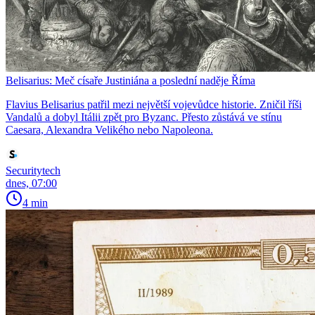
Belisarius: Meč císaře Justiniána a poslední naděje Říma
Flavius Belisarius patřil mezi největší vojevůdce historie. Zničil říši
Vandalů a dobyl Itálii zpět pro Byzanc. Přesto zůstává ve stínu
Caesara, Alexandra Velikého nebo Napoleona.
Securitytech
dnes, 07:00
4 min