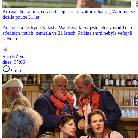
Krásná atletka přišla o život. Její skon je zatím záhadou, Wardová se
dožila pouze 21 let
Australská běžkyně Natasha Wardová, která ještě letos závodila na
středních tratích, zemřela ve 21 letech. Příčina smrti nebyla veřejně
sdělena.
SportyŽivě
dnes, 07:06
3 min