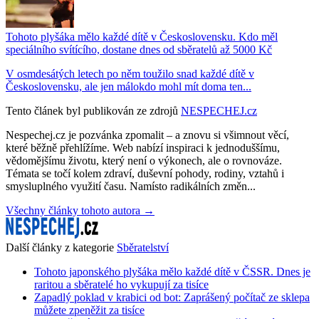
Tohoto plyšáka mělo každé dítě v Československu. Kdo měl
speciálního svítícího, dostane dnes od sběratelů až 5000 Kč
V osmdesátých letech po něm toužilo snad každé dítě v
Československu, ale jen málokdo mohl mít doma ten...
Tento článek byl publikován ze zdrojů
NESPECHEJ.cz
Nespechej.cz je pozvánka zpomalit – a znovu si všimnout věcí,
které běžně přehlížíme. Web nabízí inspiraci k jednoduššímu,
vědomějšímu životu, který není o výkonech, ale o rovnováze.
Témata se točí kolem zdraví, duševní pohody, rodiny, vztahů i
smysluplného využití času. Namísto radikálních změn...
Všechny články tohoto autora →
Další články z kategorie
Sběratelství
Tohoto japonského plyšáka mělo každé dítě v ČSSR. Dnes je
raritou a sběratelé ho vykupují za tisíce
Zapadlý poklad v krabici od bot: Zaprášený počítač ze sklepa
můžete zpeněžit za tisíce