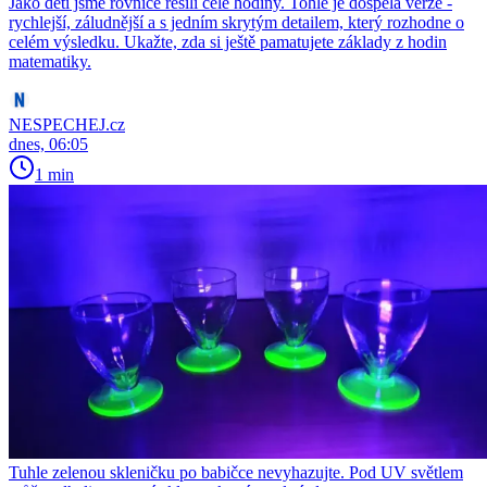
Jako děti jsme rovnice řešili celé hodiny. Tohle je dospělá verze -
rychlejší, záludnější a s jedním skrytým detailem, který rozhodne o
celém výsledku. Ukažte, zda si ještě pamatujete základy z hodin
matematiky.
NESPECHEJ.cz
dnes, 06:05
1 min
Tuhle zelenou skleničku po babičce nevyhazujte. Pod UV světlem