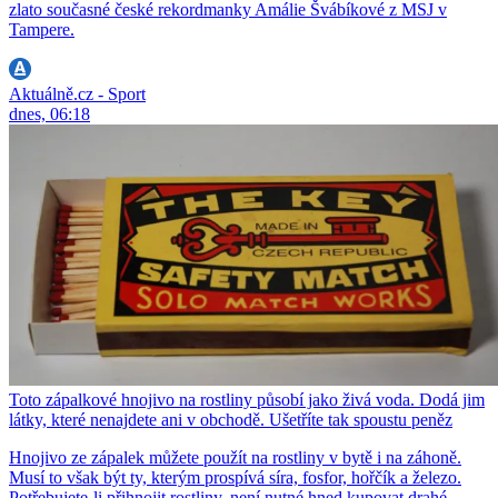
zlato současné české rekordmanky Amálie Švábíkové z MSJ v
Tampere.
Aktuálně.cz - Sport
dnes, 06:18
Toto zápalkové hnojivo na rostliny působí jako živá voda. Dodá jim
látky, které nenajdete ani v obchodě. Ušetříte tak spoustu peněz
Hnojivo ze zápalek můžete použít na rostliny v bytě i na záhoně.
Musí to však být ty, kterým prospívá síra, fosfor, hořčík a železo.
Potřebujete-li přihnojit rostliny, není nutné hned kupovat drahé