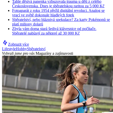
Tahle děsivá panenka vzbuzovala trauma u dětí z celého
Československa. Dnes je sběratelskou raritou za 5 000 Kč
Fotoaparát z roku 1954 přežil digitální revoluci. Analog se
vrací ve světě dokonale hladkých fotek
Sběratelství, nebo bláznivá spekulace? Za karty Pokémonů se
platí miliony dolarů
Zbyla vám doma stará šedivá klávesnice od počítače.
Sběratelé nabízejí za některé až 30 000 Kč
Zobrazit více
Lifestyle
Hobby
Sběratelství
Vybrali jsme pro vás
Magazíny a zajímavosti