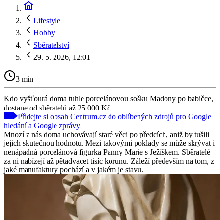
Lifestyle
Hobby
Sběratelství
29. 5. 2026, 12:01
3 min
Kdo vyšťourá doma tuhle porcelánovou sošku Madony po babičce,
dostane od sběratelů až 25 000 Kč
Přidejte si obsah Centrum.cz do oblíbených zdrojů pro Google
hledání a Google zprávy
Mnozí z nás doma uchovávají staré věci po předcích, aniž by tušili
jejich skutečnou hodnotu. Mezi takovými poklady se může skrývat i
nenápadná porcelánová figurka Panny Marie s Ježíškem. Sběratelé
za ni nabízejí až pětadvacet tisíc korunu. Záleží především na tom, z
jaké manufaktury pochází a v jakém je stavu.