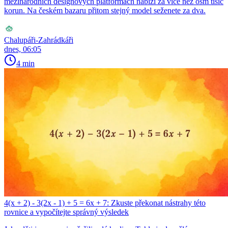
mezinárodních designových platformách nabízí za více než osm tisíc
korun. Na českém bazaru přitom stejný model seženete za dva.
Chalupáři-Zahrádkáři
dnes, 06:05
4 min
4(x + 2) - 3(2x - 1) + 5 = 6x + 7: Zkuste překonat nástrahy této
rovnice a vypočítejte správný výsledek