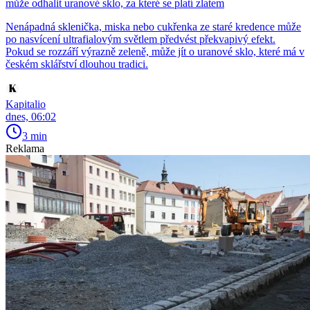
může odhalit uranové sklo, za které se platí zlatem
Nenápadná sklenička, miska nebo cukřenka ze staré kredence může
po nasvícení ultrafialovým světlem předvést překvapivý efekt.
Pokud se rozzáří výrazně zeleně, může jít o uranové sklo, které má v
českém sklářství dlouhou tradici.
Kapitalio
dnes, 06:02
3 min
Reklama