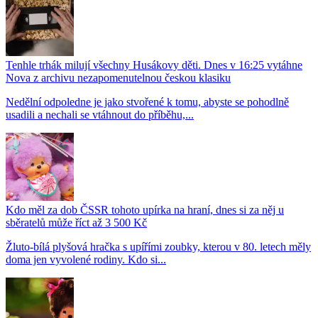
Tenhle trhák milují všechny Husákovy děti. Dnes v 16:25 vytáhne
Nova z archivu nezapomenutelnou českou klasiku
Nedělní odpoledne je jako stvořené k tomu, abyste se pohodlně
usadili a nechali se vtáhnout do příběhu,...
Kdo měl za dob ČSSR tohoto upírka na hraní, dnes si za něj u
sběratelů může říct až 3 500 Kč
Žluto-bílá plyšová hračka s upířími zoubky, kterou v 80. letech měly
doma jen vyvolené rodiny. Kdo si...