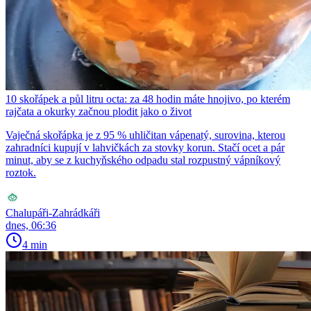
10 skořápek a půl litru octa: za 48 hodin máte hnojivo, po kterém
rajčata a okurky začnou plodit jako o život
Vaječná skořápka je z 95 % uhličitan vápenatý, surovina, kterou
zahradníci kupují v lahvičkách za stovky korun. Stačí ocet a pár
minut, aby se z kuchyňského odpadu stal rozpustný vápníkový
roztok.
Chalupáři-Zahrádkáři
dnes, 06:36
4 min