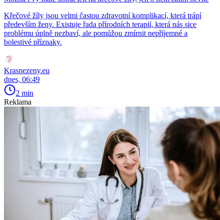
Křečové žíly jsou velmi častou zdravotní komplikací, která trápí
především ženy. Existuje řada přírodních terapií, která nás sice
problému úplně nezbaví, ale pomůžou zmírnit nepříjemné a
bolestivé příznaky.
Krasnezeny.eu
dnes, 06:49
2 min
Reklama