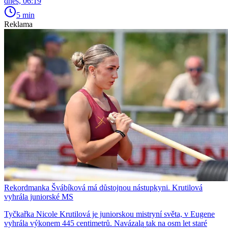
dnes, 06:19
5 min
Reklama
Rekordmanka Švábíková má důstojnou nástupkyni. Krutilová
vyhrála juniorské MS
Tyčkařka Nicole Krutilová je juniorskou mistryní světa, v Eugene
vyhrála výkonem 445 centimetrů. Navázala tak na osm let staré