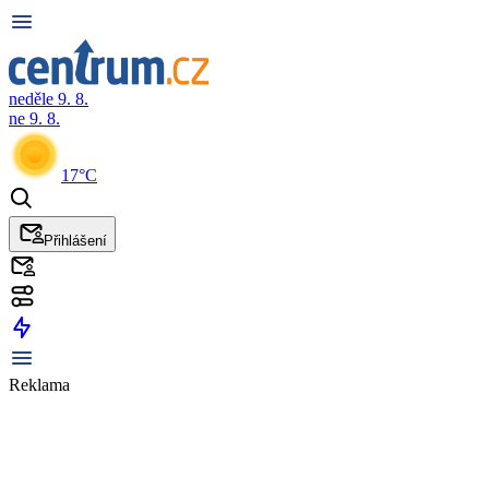
neděle 9. 8.
ne 9. 8.
17°C
Přihlášení
Reklama