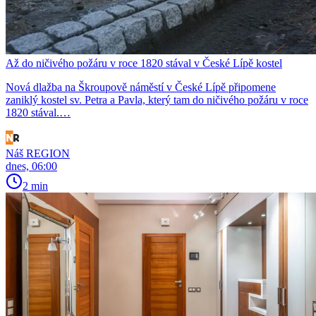
Až do ničivého požáru v roce 1820 stával v České Lípě kostel
Nová dlažba na Škroupově náměstí v České Lípě připomene
zaniklý kostel sv. Petra a Pavla, který tam do ničivého požáru v roce
1820 stával.…
Náš REGION
dnes, 06:00
2 min