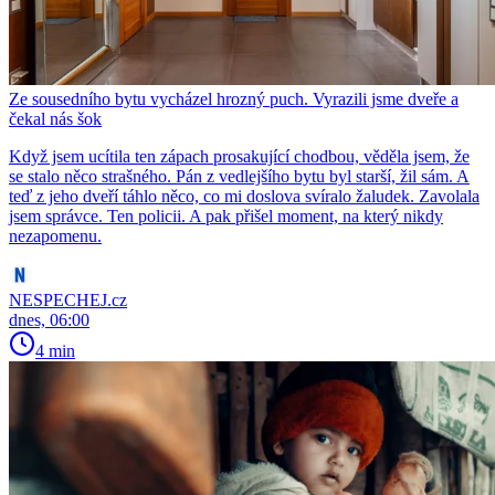
Ze sousedního bytu vycházel hrozný puch. Vyrazili jsme dveře a
čekal nás šok
Když jsem ucítila ten zápach prosakující chodbou, věděla jsem, že
se stalo něco strašného. Pán z vedlejšího bytu byl starší, žil sám. A
teď z jeho dveří táhlo něco, co mi doslova svíralo žaludek. Zavolala
jsem správce. Ten policii. A pak přišel moment, na který nikdy
nezapomenu.
NESPECHEJ.cz
dnes, 06:00
4 min