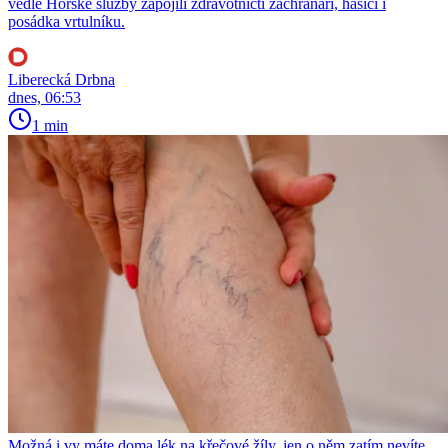
vedle Horské služby zapojili zdravotničtí záchranáři, hasiči i
posádka vrtulníku.
Liberecká Drbna
dnes, 06:53
1 min
Možná i vy máte doma lék na křečové žíly, jen o něm zatím nevíte