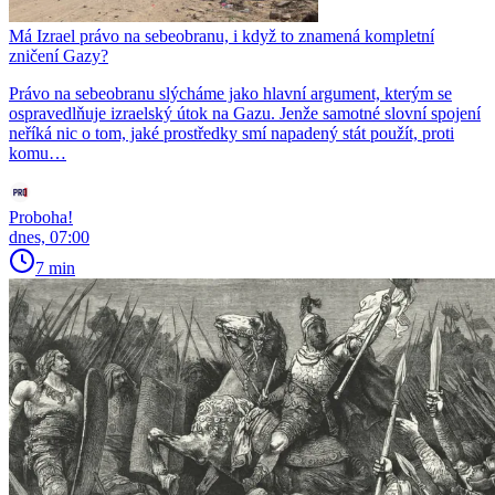
Má Izrael právo na sebeobranu, i když to znamená kompletní
zničení Gazy?
Právo na sebeobranu slýcháme jako hlavní argument, kterým se
ospravedlňuje izraelský útok na Gazu. Jenže samotné slovní spojení
neříká nic o tom, jaké prostředky smí napadený stát použít, proti
komu…
Proboha!
dnes, 07:00
7 min