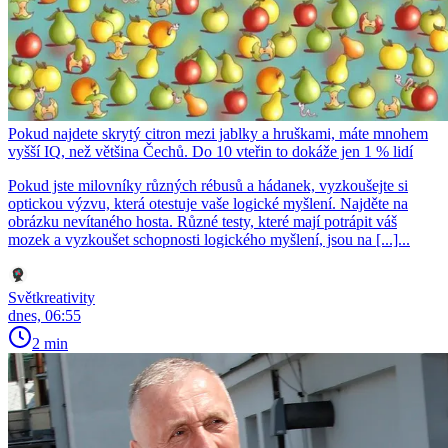
Pokud najdete skrytý citron mezi jablky a hruškami, máte mnohem
vyšší IQ, než většina Čechů. Do 10 vteřin to dokáže jen 1 % lidí
Pokud jste milovníky různých rébusů a hádanek, vyzkoušejte si
optickou výzvu, která otestuje vaše logické myšlení. Najděte na
obrázku nevítaného hosta. Různé testy, které mají potrápit váš
mozek a vyzkoušet schopnosti logického myšlení, jsou na [...]...
Světkreativity
dnes, 06:55
2 min