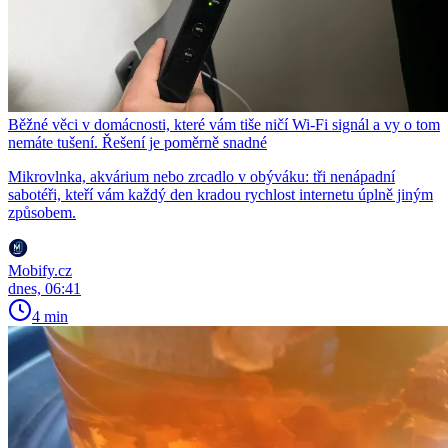
Běžné věci v domácnosti, které vám tiše ničí Wi-Fi signál a vy o tom
nemáte tušení. Řešení je poměrně snadné
Mikrovlnka, akvárium nebo zrcadlo v obýváku: tři nenápadní
sabotéři, kteří vám každý den kradou rychlost internetu úplně jiným
způsobem.
Mobify.cz
dnes, 06:41
4 min