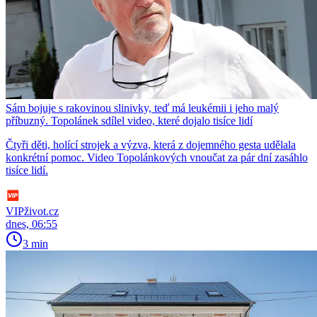
Sám bojuje s rakovinou slinivky, teď má leukémii i jeho malý
příbuzný. Topolánek sdílel video, které dojalo tisíce lidí
Čtyři děti, holící strojek a výzva, která z dojemného gesta udělala
konkrétní pomoc. Video Topolánkových vnoučat za pár dní zasáhlo
tisíce lidí.
VIPživot.cz
dnes, 06:55
3 min