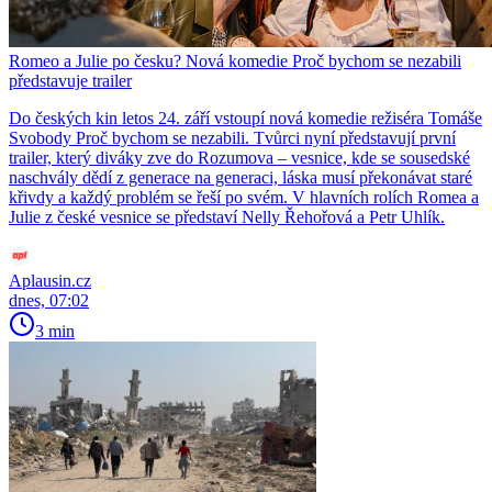
Romeo a Julie po česku? Nová komedie Proč bychom se nezabili
představuje trailer
Do českých kin letos 24. září vstoupí nová komedie režiséra Tomáše
Svobody Proč bychom se nezabili. Tvůrci nyní představují první
trailer, který diváky zve do Rozumova – vesnice, kde se sousedské
naschvály dědí z generace na generaci, láska musí překonávat staré
křivdy a každý problém se řeší po svém. V hlavních rolích Romea a
Julie z české vesnice se představí Nelly Řehořová a Petr Uhlík.
Aplausin.cz
dnes, 07:02
3 min