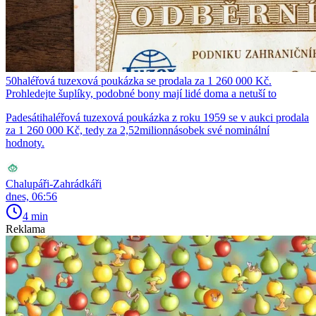
50haléřová tuzexová poukázka se prodala za 1 260 000 Kč.
Prohledejte šuplíky, podobné bony mají lidé doma a netuší to
Padesátihaléřová tuzexová poukázka z roku 1959 se v aukci prodala
za 1 260 000 Kč, tedy za 2,52milionnásobek své nominální
hodnoty.
Chalupáři-Zahrádkáři
dnes, 06:56
4 min
Reklama