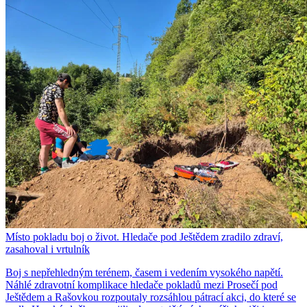
Místo pokladu boj o život. Hledače pod Ještědem zradilo zdraví,
zasahoval i vrtulník
Boj s nepřehledným terénem, časem i vedením vysokého napětí.
Náhlé zdravotní komplikace hledače pokladů mezi Prosečí pod
Ještědem a Rašovkou rozpoutaly rozsáhlou pátrací akci, do které se