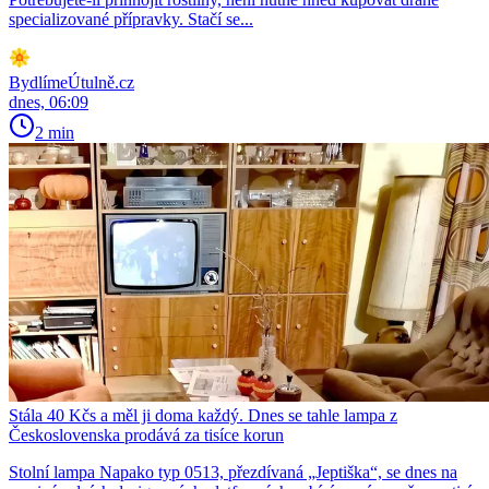
specializované přípravky. Stačí se...
BydlímeÚtulně.cz
dnes, 06:09
2 min
Stála 40 Kčs a měl ji doma každý. Dnes se tahle lampa z
Československa prodává za tisíce korun
Stolní lampa Napako typ 0513, přezdívaná „Jeptiška“, se dnes na