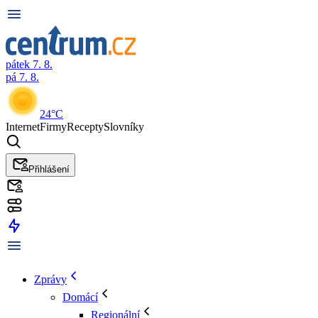
pátek 7. 8.
pá 7. 8.
24°C
Internet
Firmy
Recepty
Slovníky
Přihlášení
Zprávy
Domácí
Regionální