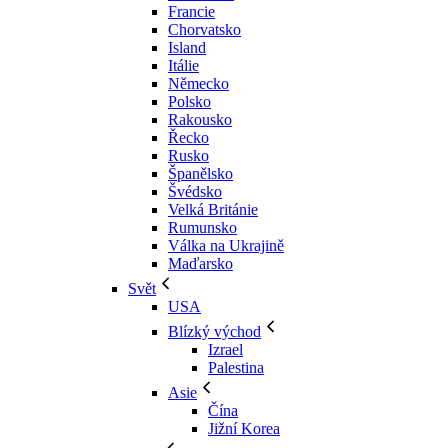
Francie
Chorvatsko
Island
Itálie
Německo
Polsko
Rakousko
Řecko
Rusko
Španělsko
Švédsko
Velká Británie
Rumunsko
Válka na Ukrajině
Maďarsko
Svět
USA
Blízký východ
Izrael
Palestina
Asie
Čína
Jižní Korea