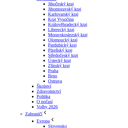
Jihočeský kraj
Jihomoravský kraj
Karlovarský kraj
Kraj Vysočina
Králověhradecký kraj
Liberecký kraj
Moravskoslezský kraj
Olomoucký kraj
Pardubický kraj
Plzeňský kraj
Středočeský kraj
Ústecký kraj
Zlínský kraj
Praha
Brno
Ostrava
Školství
Zdravotnictví
Politika
O počasí
Volby 2026
Zahraničí
Evropa
Slovensko