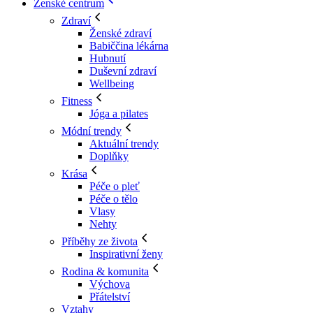
Ženské centrum
Zdraví
Ženské zdraví
Babiččina lékárna
Hubnutí
Duševní zdraví
Wellbeing
Fitness
Jóga a pilates
Módní trendy
Aktuální trendy
Doplňky
Krása
Péče o pleť
Péče o tělo
Vlasy
Nehty
Příběhy ze života
Inspirativní ženy
Rodina & komunita
Výchova
Přátelství
Vztahy