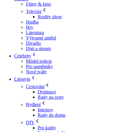
Filmy & kino
Televize
Reality show
Hudba
Hry
Literatura
Výtvarné umění
Divadlo
Digi a stream
Celebrity
Módní policie
Pro pamětníky
Nové tváře
Lifestyle
Cestování
Destinace
Rady na cesty
Bydlení
Interiery
Rady do domu
DIY
Pro kutily