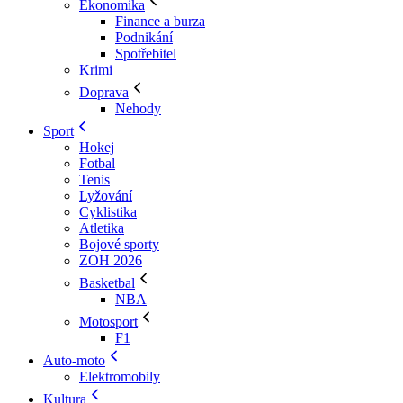
Ekonomika
Finance a burza
Podnikání
Spotřebitel
Krimi
Doprava
Nehody
Sport
Hokej
Fotbal
Tenis
Lyžování
Cyklistika
Atletika
Bojové sporty
ZOH 2026
Basketbal
NBA
Motosport
F1
Auto-moto
Elektromobily
Kultura