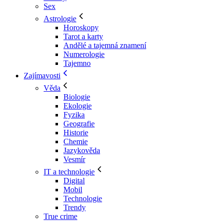
Sex
Astrologie
Horoskopy
Tarot a karty
Andělé a tajemná znamení
Numerologie
Tajemno
Zajímavosti
Věda
Biologie
Ekologie
Fyzika
Geografie
Historie
Chemie
Jazykověda
Vesmír
IT a technologie
Digital
Mobil
Technologie
Trendy
True crime