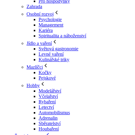
Pro hospodyňky
Zahrada
Osobní rozvoj
Psychologie
Management
Kariéra
Spiritualita a náboženství
Jídlo a vaření
Světová gastronomie
Levné vaření
Kulinářské triky
Mazlíčci
Kočky
Pejskové
Hobby
Modelářství
Včelařství
Rybaření
Letectví
Automobilismus
Adrenalin
Sběratelství
Houbaření