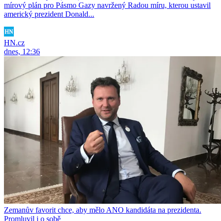
mírový plán pro Pásmo Gazy navržený Radou míru, kterou ustavil
americký prezident Donald...
HN.cz
dnes, 12:36
Zemanův favorit chce, aby mělo ANO kandidáta na prezidenta.
Promluvil i o sobě