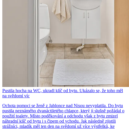
Pustila hocha na WC, ukradl klíč od bytu. Ukázalo se, že toho měl
na svědomí víc
Ochota pomoci se ženě z Jablonce nad Nisou nevyplatila. Do bytu
pustila neznámého dvanáctiletého chlapce, který ji slušně požádal o
použití toalety. Místo poděkování a odchodu však z bytu zmizel
náhradní klíč od bytu i s čipem od vchodu. Jak následně zjistili
strážníci, mladík měl ten den na svědomí už více výstřelků, ke