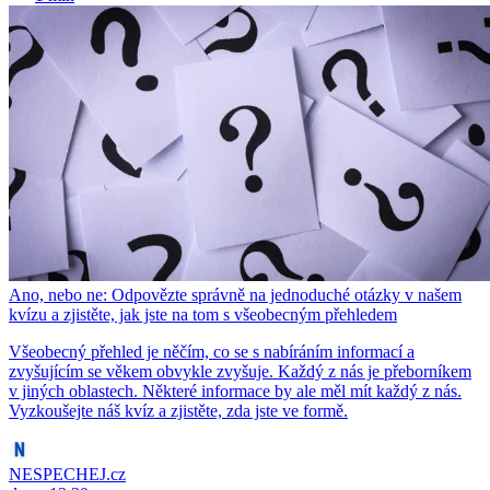
Ano, nebo ne: Odpovězte správně na jednoduché otázky v našem
kvízu a zjistěte, jak jste na tom s všeobecným přehledem
Všeobecný přehled je něčím, co se s nabíráním informací a
zvyšujícím se věkem obvykle zvyšuje. Každý z nás je přeborníkem
v jiných oblastech. Některé informace by ale měl mít každý z nás.
Vyzkoušejte náš kvíz a zjistěte, zda jste ve formě.
NESPECHEJ.cz