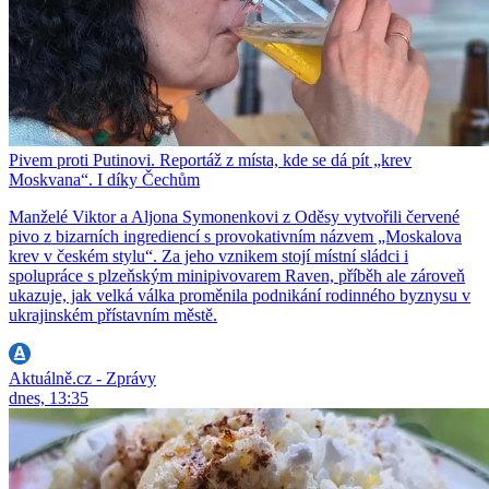
Pivem proti Putinovi. Reportáž z místa, kde se dá pít „krev
Moskvana“. I díky Čechům
Manželé Viktor a Aljona Symonenkovi z Oděsy vytvořili červené
pivo z bizarních ingrediencí s provokativním názvem „Moskalova
krev v českém stylu“. Za jeho vznikem stojí místní sládci i
spolupráce s plzeňským minipivovarem Raven, příběh ale zároveň
ukazuje, jak velká válka proměnila podnikání rodinného byznysu v
ukrajinském přístavním městě.
Aktuálně.cz - Zprávy
dnes, 13:35