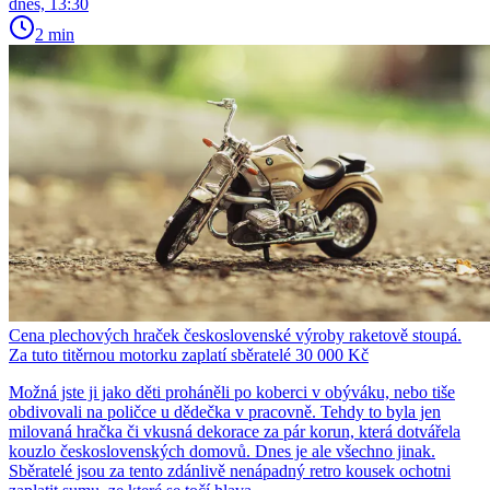
dnes, 13:30
2 min
Cena plechových hraček československé výroby raketově stoupá.
Za tuto titěrnou motorku zaplatí sběratelé 30 000 Kč
Možná jste ji jako děti proháněli po koberci v obýváku, nebo tiše
obdivovali na poličce u dědečka v pracovně. Tehdy to byla jen
milovaná hračka či vkusná dekorace za pár korun, která dotvářela
kouzlo československých domovů. Dnes je ale všechno jinak.
Sběratelé jsou za tento zdánlivě nenápadný retro kousek ochotni