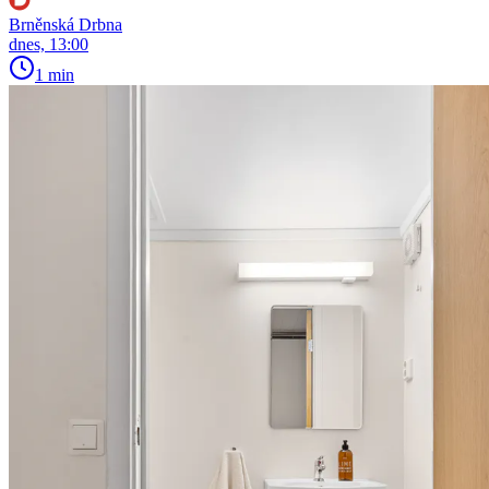
Brněnská Drbna
dnes, 13:00
1 min