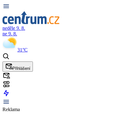
neděle 9. 8.
ne 9. 8.
31°C
Přihlášení
Reklama