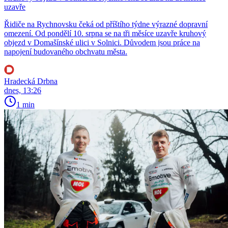
uzavře
Řidiče na Rychnovsku čeká od příštího týdne výrazné dopravní
omezení. Od pondělí 10. srpna se na tři měsíce uzavře kruhový
objezd v Domašínské ulici v Solnici. Důvodem jsou práce na
napojení budovaného obchvatu města.
Hradecká Drbna
dnes, 13:26
1 min