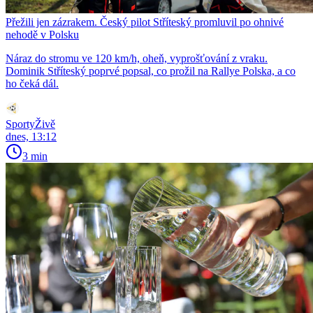
Přežili jen zázrakem. Český pilot Stříteský promluvil po ohnivé
nehodě v Polsku
Náraz do stromu ve 120 km/h, oheň, vyprošťování z vraku.
Dominik Stříteský poprvé popsal, co prožil na Rallye Polska, a co
ho čeká dál.
SportyŽivě
dnes, 13:12
3 min