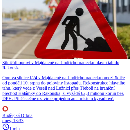
Silničáři opraví v Majdaleně na Jindřichohradecku hlavní tah do
Rakouska
Oprava silnice I/24 v Majdaleně na Jindřichohradecku omezí řidiče
od pondělí 10. srpna do poloviny listopadu. Rekonstrukce hlavního
tahu, který vede z Veselí nad Lužnicí přes Třeboň na hraniční
přechod Halámky do Rakouska, si vyžádá 62,3 milionu korun bez
DPH. Při částečné uzavírce projedou auta místem kyvadlově.
Budějcká Drbna
dnes, 13:33
1 min