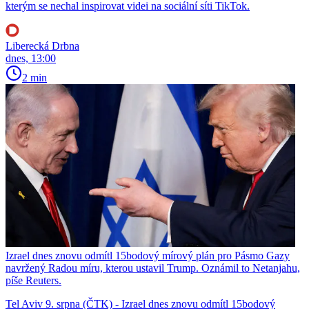
kterým se nechal inspirovat videi na sociální síti TikTok.
Liberecká Drbna
dnes, 13:00
2 min
Izrael dnes znovu odmítl 15bodový mírový plán pro Pásmo Gazy
navržený Radou míru, kterou ustavil Trump. Oznámil to Netanjahu,
píše Reuters.
Tel Aviv 9. srpna (ČTK) - Izrael dnes znovu odmítl 15bodový