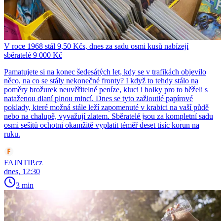
V roce 1968 stál 9,50 Kčs, dnes za sadu osmi kusů nabízejí
sběratelé 9 000 Kč
Pamatujete si na konec šedesátých let, kdy se v trafikách objevilo
něco, na co se stály nekonečné fronty? I když to tehdy stálo na
poměry brožurek neuvěřitelné peníze, kluci i holky pro to běželi s
nataženou dlaní plnou mincí. Dnes se tyto zažloutlé papírové
poklady, které možná stále leží zapomenuté v krabici na vaší půdě
nebo na chalupě, vyvažují zlatem. Sběratelé jsou za kompletní sadu
osmi sešitů ochotni okamžitě vyplatit téměř deset tisíc korun na
ruku.
FAJNTIP.cz
dnes, 12:30
3 min