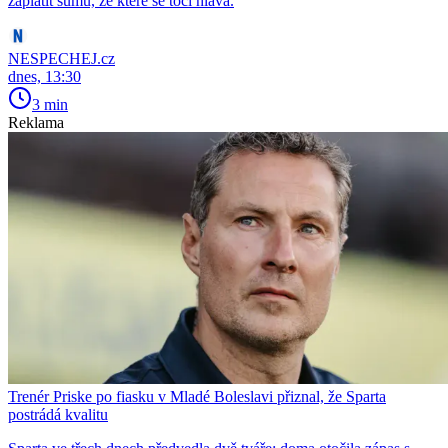
zaplatit sumu, ze které se točí hlava.
NESPECHEJ.cz
dnes, 13:30
3 min
Reklama
Trenér Priske po fiasku v Mladé Boleslavi přiznal, že Sparta
postrádá kvalitu