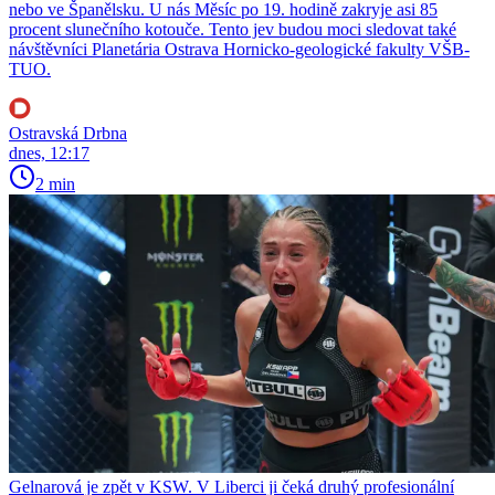
nebo ve Španělsku. U nás Měsíc po 19. hodině zakryje asi 85
procent slunečního kotouče. Tento jev budou moci sledovat také
návštěvníci Planetária Ostrava Hornicko-geologické fakulty VŠB-
TUO.
Ostravská Drbna
dnes, 12:17
2 min
Gelnarová je zpět v KSW. V Liberci ji čeká druhý profesionální