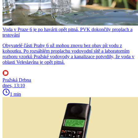
Voda v Praze 6 je po havárii opět pitná. PVK dokončily proplach a
testování
Obyvatelé části Prahy 6 už mohou znovu bez obav pít vodu z
kohoutku. Po rozsáhlém proplachu vodovodní sítě a laboratorním
rozboru vzorků Pražské vodovody a kanalizace potvrdily, že voda v
oblasti Veleslavína je opět pitná.
Pražská Drbna
dnes, 13:10
1 min