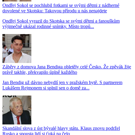
Ondřej Sokol se pochlubil fotkami se svými dětmi z nádherné
dovolené ve Skotsku: Takovou přírodu u nás nenajdete
Ondřej Sokol vyrazil do Skotska se svými dětmi a fanouškům
výjimečně ukázal rodinné snímky. Místo tropů...
Záběry z domova Jana Bendiga obletěly celé Česko. Že zpěvák žije
právě takhle, překvapilo úplně každého
Jan Bendig už dávno nebydlí jen v pražském bytě. S partnerem
Lukášem Rejmonem si splnil sen o domě za...
Skandální slova z úst bývalé hlavy státu. Klaus znovu podržel
Rusko a spousta lidí si ťuká na čelo