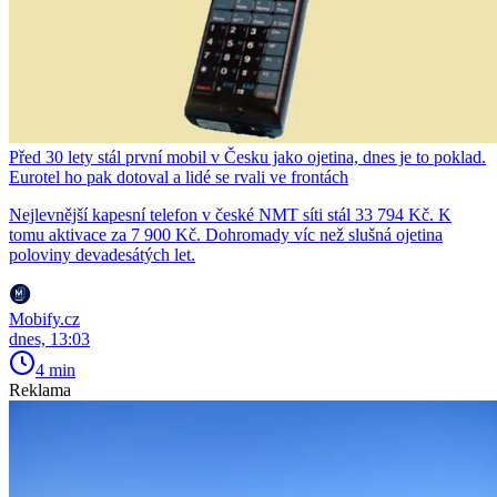
Před 30 lety stál první mobil v Česku jako ojetina, dnes je to poklad.
Eurotel ho pak dotoval a lidé se rvali ve frontách
Nejlevnější kapesní telefon v české NMT síti stál 33 794 Kč. K
tomu aktivace za 7 900 Kč. Dohromady víc než slušná ojetina
poloviny devadesátých let.
Mobify.cz
dnes, 13:03
4 min
Reklama