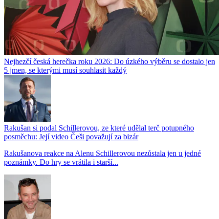
Nejhezčí česká herečka roku 2026: Do úzkého výběru se dostalo jen
5 jmen, se kterými musí souhlasit každý
Rakušan si podal Schillerovou, ze které udělal terč potupného
posměchu: Její video Češi považují za bizár
Rakušanova reakce na Alenu Schillerovou nezůstala jen u jedné
poznámky. Do hry se vrátila i starší...