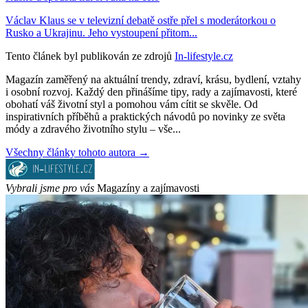
Václav Klaus se v televizní debatě ostře přel s moderátorkou o
Rusko a Ukrajinu. Jeho vystoupení přitom...
Tento článek byl publikován ze zdrojů
In-lifestyle.cz
Magazín zaměřený na aktuální trendy, zdraví, krásu, bydlení, vztahy
i osobní rozvoj. Každý den přinášíme tipy, rady a zajímavosti, které
obohatí váš životní styl a pomohou vám cítit se skvěle. Od
inspirativních příběhů a praktických návodů po novinky ze světa
módy a zdravého životního stylu – vše...
Všechny články tohoto autora →
Vybrali jsme pro vás
Magazíny a zajímavosti