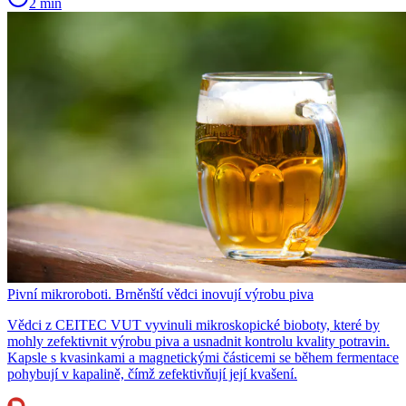
2 min
Pivní mikroroboti. Brněnští vědci inovují výrobu piva
Vědci z CEITEC VUT vyvinuli mikroskopické bioboty, které by
mohly zefektivnit výrobu piva a usnadnit kontrolu kvality potravin.
Kapsle s kvasinkami a magnetickými částicemi se během fermentace
pohybují v kapalině, čímž zefektivňují její kvašení.