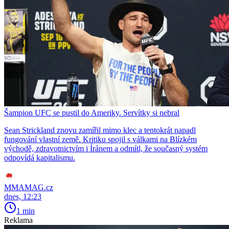
Šampion UFC se pustil do Ameriky. Servítky si nebral
Sean Strickland znovu zamířil mimo klec a tentokrát napadl
fungování vlastní země. Kritiku spojil s válkami na Blízkém
východě, zdravotnictvím i Íránem a odmítl, že současný systém
odpovídá kapitalismu.
MMAMAG.cz
dnes, 12:23
1 min
Reklama