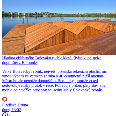
Hladina oblíbeného Boleváku rychle klesá. Rybník teď nelze
dopouštět z Berounky
Velký Bolevecký rybník, největší plzeňská rekreační plocha, má
vinou výparu ve vedrech zhruba o 40 centimetrů nižší hladinu.
Město ho ale nemůže dopouštět z Berounky, protože to teď
nedovoluje nízký průtok v řece. Potřebuje přitom plný stav, aby
mohlo co nejdříve odbahnit sousední Malý Bolevecký rybník.
Plzeňská Drbna
dnes, 13:02