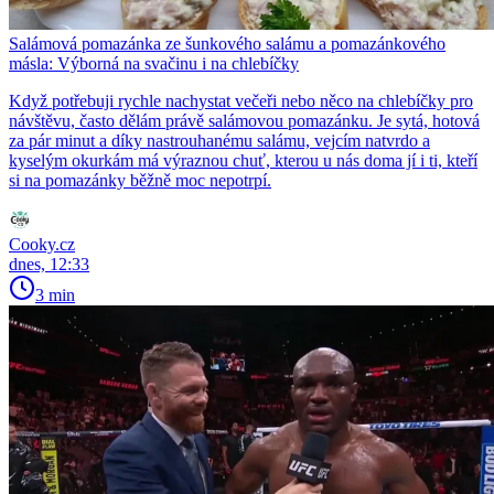
Salámová pomazánka ze šunkového salámu a pomazánkového
másla: Výborná na svačinu i na chlebíčky
Když potřebuji rychle nachystat večeři nebo něco na chlebíčky pro
návštěvu, často dělám právě salámovou pomazánku. Je sytá, hotová
za pár minut a díky nastrouhanému salámu, vejcím natvrdo a
kyselým okurkám má výraznou chuť, kterou u nás doma jí i ti, kteří
si na pomazánky běžně moc nepotrpí.
Cooky.cz
dnes, 12:33
3 min