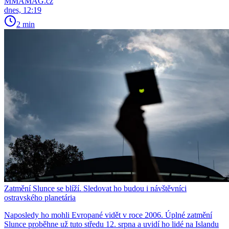
MMAMAG.cz
dnes, 12:19
2 min
Zatmění Slunce se blíží. Sledovat ho budou i návštěvníci
ostravského planetária
Naposledy ho mohli Evropané vidět v roce 2006. Úplné zatmění
Slunce proběhne už tuto středu 12. srpna a uvidí ho lidé na Islandu