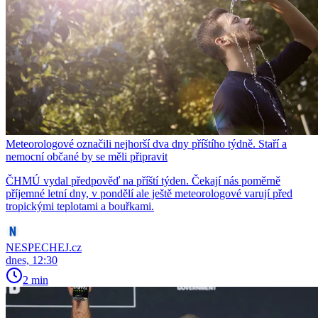
Meteorologové označili nejhorší dva dny příštího týdně. Staří a
nemocní občané by se měli připravit
ČHMÚ vydal předpověď na příští týden. Čekají nás poměrně
příjemné letní dny, v pondělí ale ještě meteorologové varují před
tropickými teplotami a bouřkami.
NESPECHEJ.cz
dnes, 12:30
2 min