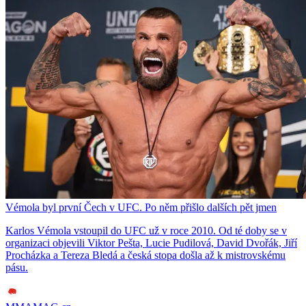
Vémola byl první Čech v UFC. Po něm přišlo dalších pět jmen
Karlos Vémola vstoupil do UFC už v roce 2010. Od té doby se v
organizaci objevili Viktor Pešta, Lucie Pudilová, David Dvořák, Jiří
Procházka a Tereza Bledá a česká stopa došla až k mistrovskému
pásu.