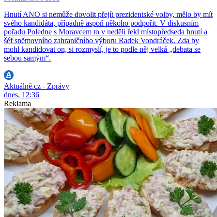
Hnutí ANO si nemůže dovolit přejít prezidentské volby, mělo by mít
svého kandidáta, případně aspoň někoho podpořit. V diskusním
pořadu Poledne s Moravcem to v neděli řekl místopředseda hnutí a
šéf sněmovního zahraničního výboru Radek Vondráček. Zda by
mohl kandidovat on, si rozmyslí, je to podle něj velká „debata se
sebou samým“.
Aktuálně.cz - Zprávy
dnes, 12:36
Reklama