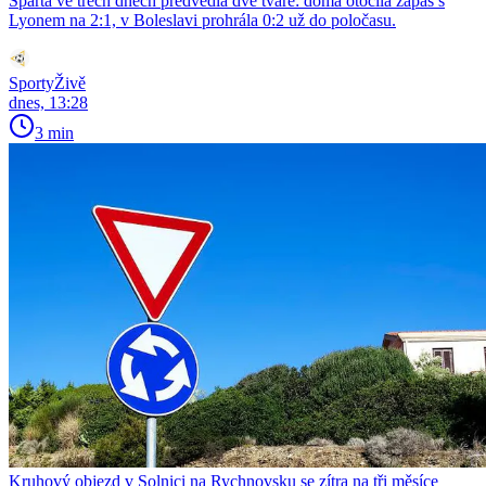
Sparta ve třech dnech předvedla dvě tváře: doma otočila zápas s
Lyonem na 2:1, v Boleslavi prohrála 0:2 už do poločasu.
SportyŽivě
dnes, 13:28
3 min
Kruhový objezd v Solnici na Rychnovsku se zítra na tři měsíce