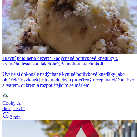
Hlavní jídlo nebo dezert? Nadýchané borůvkové knedlíky z
kynutého těsta jsou tak dobré, že mohou být čímkoli
Uvařte si dokonale nadýchané kynuté borůvkové knedlíky jako
obláček! Vyzkoušejte jednoduchý a prověřený recept na vláčné těsto
s tvarem, cukrem a rozpouštějícím se máslem.
Cooky.cz
dnes, 13:34
3 min