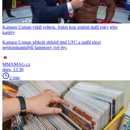
Kamaru Usman vládl velteru. Jeden kop změnil další roky jeho
kariéry
Kamaru Usman pětkrát obhájil titul UFC a patřil mezi
nejdominantnější šampiony své éry.
MMAMAG.cz
dnes, 12:30
2 min