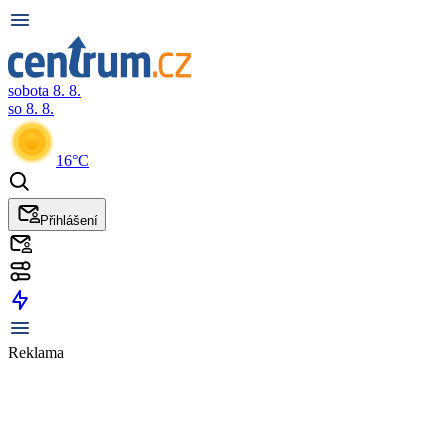
sobota 8. 8.
so 8. 8.
16°C
Přihlášení
Reklama