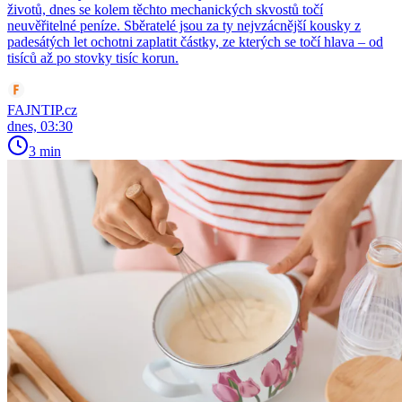
životů, dnes se kolem těchto mechanických skvostů točí
neuvěřitelné peníze. Sběratelé jsou za ty nejvzácnější kousky z
padesátých let ochotni zaplatit částky, ze kterých se točí hlava – od
tisíců až po stovky tisíc korun.
FAJNTIP.cz
dnes, 03:30
3 min