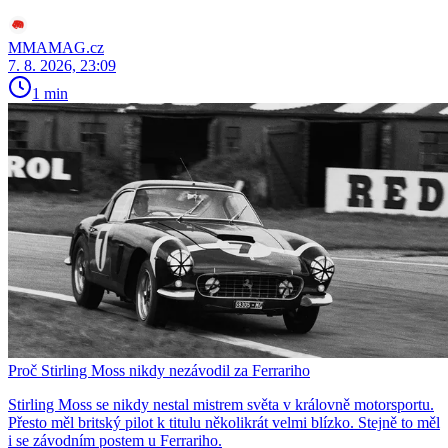
MMAMAG.cz
7. 8. 2026, 23:09
1 min
Proč Stirling Moss nikdy nezávodil za Ferrariho
Stirling Moss se nikdy nestal mistrem světa v královně motorsportu.
Přesto měl britský pilot k titulu několikrát velmi blízko. Stejně to měl
i se závodním postem u Ferrariho.