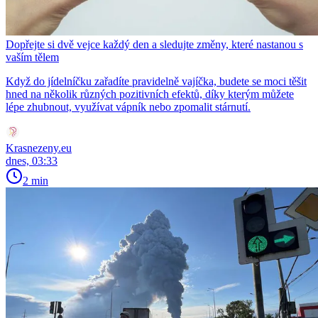
Dopřejte si dvě vejce každý den a sledujte změny, které nastanou s
vaším tělem
Když do jídelníčku zařadíte pravidelně vajíčka, budete se moci těšit
hned na několik různých pozitivních efektů, díky kterým můžete
lépe zhubnout, využívat vápník nebo zpomalit stárnutí.
Krasnezeny.eu
dnes, 03:33
2 min