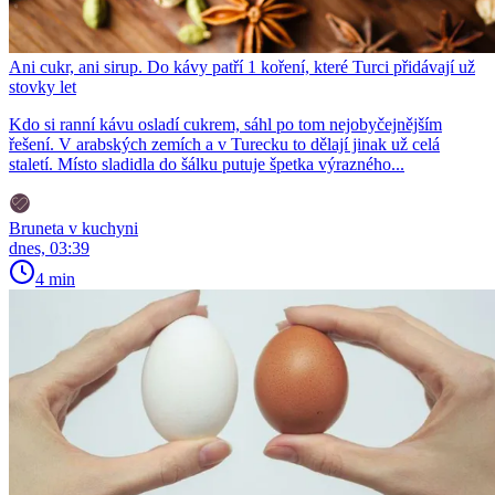
Ani cukr, ani sirup. Do kávy patří 1 koření, které Turci přidávají už
stovky let
Kdo si ranní kávu osladí cukrem, sáhl po tom nejobyčejnějším
řešení. V arabských zemích a v Turecku to dělají jinak už celá
staletí. Místo sladidla do šálku putuje špetka výrazného...
Bruneta v kuchyni
dnes, 03:39
4 min