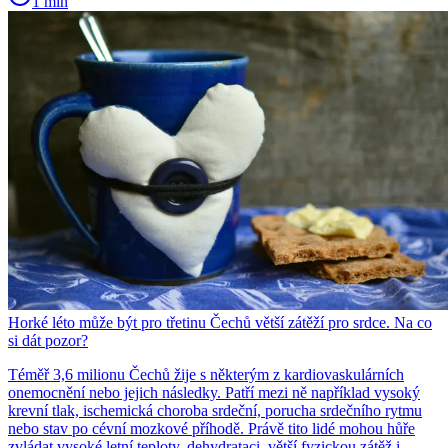
1 min
Horké léto může být pro třetinu Čechů větší zátěží pro srdce. Na co
si dát pozor?
Téměř 3,6 milionu Čechů žije s některým z kardiovaskulárních
onemocnění nebo jejich následky. Patří mezi ně například vysoký
krevní tlak, ischemická choroba srdeční, porucha srdečního rytmu
nebo stav po cévní mozkové příhodě. Právě tito lidé mohou hůře
zvládat vysoké letní teploty, dehydrataci, větší fyzickou zátěž i