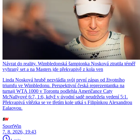
Návrat do reality. Wimbledonská šampionka Nosková ztratila téměř
vyhraný set a na Masters jde překvapivě z kola ven
Linda Nosková hrubě nezvládla svůj první zápas od životního
triumfu ve Wimbledonu. Perspektivní česká reprezentantka na
turnaji WTA 1000 v Torontu podlehla Američance Caty
McNallyové 6:7, 1:6, když v úvodní sadě neudržela vedení 5:1.
Překvapivá vítězka se ve třetím kole utká s Filipínkou Alexandrou
Ealaovou.
SportWin
7. 8. 2026, 19:43