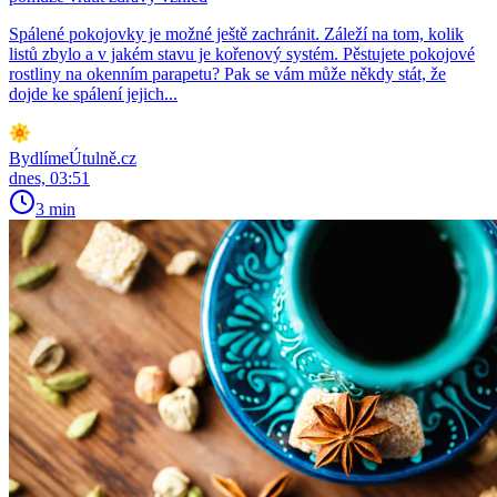
Spálené pokojovky je možné ještě zachránit. Záleží na tom, kolik
listů zbylo a v jakém stavu je kořenový systém. Pěstujete pokojové
rostliny na okenním parapetu? Pak se vám může někdy stát, že
dojde ke spálení jejich...
BydlímeÚtulně.cz
dnes, 03:51
3 min