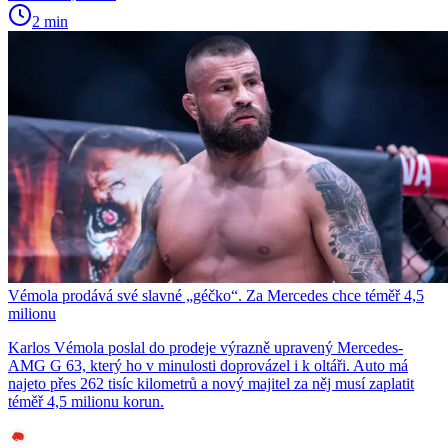
2 min
Vémola prodává své slavné „géčko“. Za Mercedes chce téměř 4,5
milionu
Karlos Vémola poslal do prodeje výrazně upravený Mercedes-
AMG G 63, který ho v minulosti doprovázel i k oltáři. Auto má
najeto přes 262 tisíc kilometrů a nový majitel za něj musí zaplatit
téměř 4,5 milionu korun.