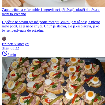
Zapomeňte na cukr: tuhle 1 ingredienci přidávají cukráři do těsta a
mění to všechno
Upečete bábovku přesně podle receptu, cukru je v ní dost, a přesto
máte pocit, že jí něco chybí. Chuť je sladká, ale jaksi placatá, jako
by se rozplynula do prázdna....
Bruneta v kuchyni
dnes, 03:22
3 min