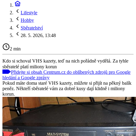
Lifestyle
Hobby
Sběratelství
28. 5. 2026, 13:48
2 min
Kdo si schoval VHS kazety, teď na nich pořádně vydělá. Za tyhle
sběratelé platí miliony korun
Přidejte si obsah Centrum.cz do oblíbených zdrojů pro Google
hledání a Google zprávy
Pokud máte doma staré VHS kazety, můžete si přijít na pěkný balík
peněz. Někteří sběratelé vám za dobré kusy dají klidně i miliony
korun.