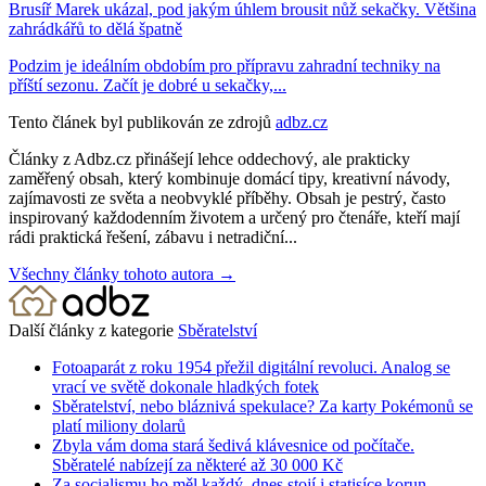
Brusíř Marek ukázal, pod jakým úhlem brousit nůž sekačky. Většina
zahrádkářů to dělá špatně
Podzim je ideálním obdobím pro přípravu zahradní techniky na
příští sezonu. Začít je dobré u sekačky,...
Tento článek byl publikován ze zdrojů
adbz.cz
Články z Adbz.cz přinášejí lehce oddechový, ale prakticky
zaměřený obsah, který kombinuje domácí tipy, kreativní návody,
zajímavosti ze světa a neobvyklé příběhy. Obsah je pestrý, často
inspirovaný každodenním životem a určený pro čtenáře, kteří mají
rádi praktická řešení, zábavu i netradiční...
Všechny články tohoto autora →
Další články z kategorie
Sběratelství
Fotoaparát z roku 1954 přežil digitální revoluci. Analog se
vrací ve světě dokonale hladkých fotek
Sběratelství, nebo bláznivá spekulace? Za karty Pokémonů se
platí miliony dolarů
Zbyla vám doma stará šedivá klávesnice od počítače.
Sběratelé nabízejí za některé až 30 000 Kč
Za socialismu ho měl každý, dnes stojí i statisíce korun.