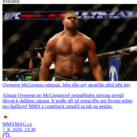
Reklama
Overeem McGregora odepsal. Jeho tělo prý skončilo před pěti lety
Alistair Overeem po McGregorově neúspěšném návratu nevidí
důvod k dalšímu zápasu. Ir podle něj už nemá tělo ani životní režim
pro špičkové MMA a comeback označil za tah na peníze.
MMAMAG.cz
7. 8. 2026, 23:39