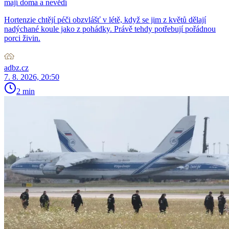
mají doma a nevědí
Hortenzie chtějí péči obzvlášť v létě, když se jim z květů dělají
nadýchané koule jako z pohádky. Právě tehdy potřebují pořádnou
porci živin.
adbz.cz
7. 8. 2026, 20:50
2 min