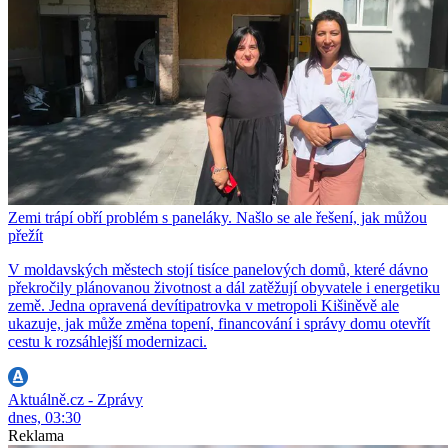
Zemi trápí obří problém s paneláky. Našlo se ale řešení, jak můžou
přežít
V moldavských městech stojí tisíce panelových domů, které dávno
překročily plánovanou životnost a dál zatěžují obyvatele i energetiku
země. Jedna opravená devítipatrovka v metropoli Kišiněvě ale
ukazuje, jak může změna topení, financování i správy domu otevřít
cestu k rozsáhlejší modernizaci.
Aktuálně.cz - Zprávy
dnes, 03:30
Reklama