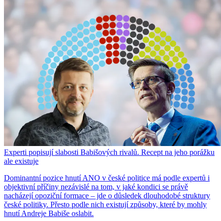
Experti popisují slabosti Babišových rivalů. Recept na jeho porážku
ale existuje
Dominantní pozice hnutí ANO v české politice má podle expertů i
objektivní příčiny nezávislé na tom, v jaké kondici se právě
nacházejí opoziční formace – jde o důsledek dlouhodobé struktury
české politiky. Přesto podle nich existují způsoby, které by mohly
hnutí Andreje Babiše oslabit.