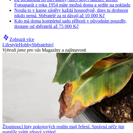
Fotoaparát z roku 1954 máte možná doma a sedíte na pokladu
Nosila to v kapse zástěry každá hospodyně, dnes tu drobnost
nikdo nemá. Sběratelé za ni dávají až 10 000 Kč
Kdo má doma kompletní sadu příborů v původním pouzdře,
dostane od sběratelů až 75 000 Kč
Zobrazit více
Lifestyle
Hobby
Sběratelství
Vybrali jsme pro vás
Magazíny a zajímavosti
Žloutnoucí listy pokojových rostlin mají řešení. Správná péče jim
pomůže vrátit zdravý vzhled