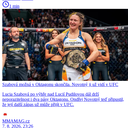
1 min
Szabová možná v Oktagonu skončila. Novotný ji už vidí v UFC
Lucia Szabová po výhře nad Lucií Pudilovou dál drží
neporazitelnost i dva pásy Oktagonu. Ondřej Novotný teď připustil,
že její další zápas už může přijít v UFC.
MMAMAG.cz
7. 8. 2026, 23:26