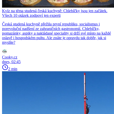
Kvíz na téma studená česká kuchyně: Chlebíčky jsou jen začátek.
Všech 10 otázek zodpoví jen experti
Česká studená kuchyně přežila první republiku, socialismus i
porevoluční nadšení ze zahraničních gastronomií. Chlebíčky,
pomazánky, aspiky a nakládané speciality si drží své místo na každé
oslavě i hospodském pultu. Ale znáte je opravdu tak dobře, jak si
myslíte?
Cooky.cz
dnes, 02:45
2 min