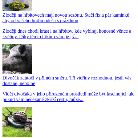
Zloději na hřbitovech mají novou sezónu. Stačí fix a pár kamínků,
aby od vašeho hrobu odešli s prázdnou
Zloději dnes chodí krást i na hřbitov, kde vybírají honosné věnce a
květiny. Díky těmto trikům vám je již...
Divočák zaútočí v přímém směru. Tři vteřiny rozhodnou, jestli vás
dostane, nebo ne
Vidět divočáka v jeho přirozeném prostředí může být fascinující, ale
pokud vám nečekaně zkříží cestu, může...