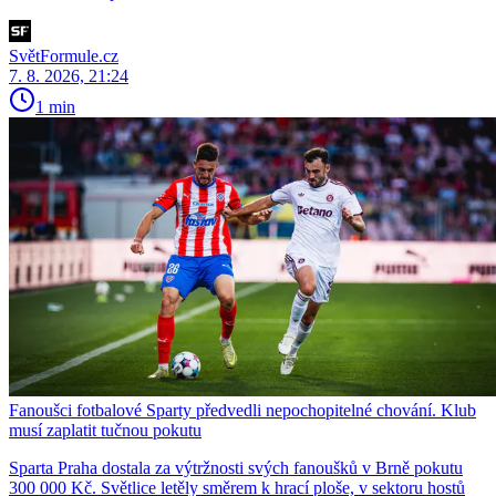
SvětFormule.cz
7. 8. 2026, 21:24
1 min
Fanoušci fotbalové Sparty předvedli nepochopitelné chování. Klub
musí zaplatit tučnou pokutu
Sparta Praha dostala za výtržnosti svých fanoušků v Brně pokutu
300 000 Kč. Světlice letěly směrem k hrací ploše, v sektoru hostů