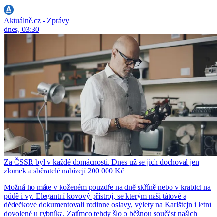
Aktuálně.cz - Zprávy
dnes, 03:30
Za ČSSR byl v každé domácnosti. Dnes už se jich dochoval jen
zlomek a sběratelé nabízejí 200 000 Kč
Možná ho máte v koženém pouzdře na dně skříně nebo v krabici na
půdě i vy. Elegantní kovový přístroj, se kterým naši tátové a
dědečkové dokumentovali rodinné oslavy, výlety na Karlštejn i letní
dovolené u rybníka. Zatímco tehdy šlo o běžnou součást našich