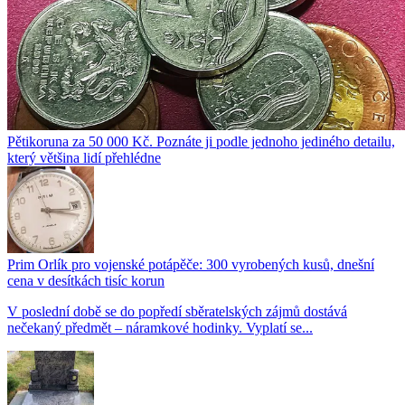
Pětikoruna za 50 000 Kč. Poznáte ji podle jednoho jediného detailu,
který většina lidí přehlédne
Prim Orlík pro vojenské potápěče: 300 vyrobených kusů, dnešní
cena v desítkách tisíc korun
V poslední době se do popředí sběratelských zájmů dostává
nečekaný předmět – náramkové hodinky. Vyplatí se...