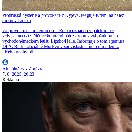
Protiruská hysterie a provokace z Kyjeva, reaguje Kreml na nález
dronu v Lipsku
Za provokaci namířenou proti Rusku označilo v pátek ruské
velvyslanectví v Německu úterní nález dronu s výbušninou na
východoněmeckém letišti Lipsko/Halle. Informuje o tom agentura
DPA. Berlín oficiálně Moskvu v souvislosti s tímto případem z
ničeho neobvinil.
Aktuálně.cz - Zprávy
7. 8. 2026, 20:23
Reklama