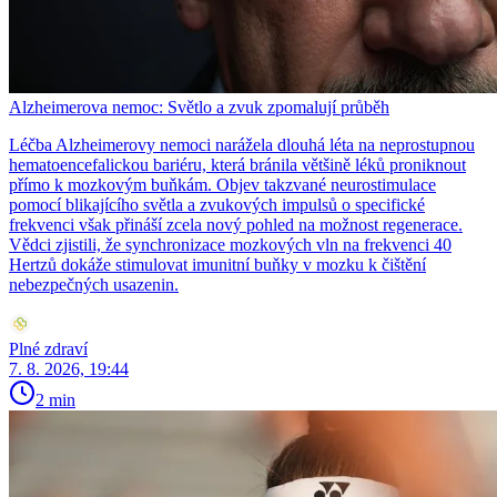
Alzheimerova nemoc: Světlo a zvuk zpomalují průběh
Léčba Alzheimerovy nemoci narážela dlouhá léta na neprostupnou
hematoencefalickou bariéru, která bránila většině léků proniknout
přímo k mozkovým buňkám. Objev takzvané neurostimulace
pomocí blikajícího světla a zvukových impulsů o specifické
frekvenci však přináší zcela nový pohled na možnost regenerace.
Vědci zjistili, že synchronizace mozkových vln na frekvenci 40
Hertzů dokáže stimulovat imunitní buňky v mozku k čištění
nebezpečných usazenin.
Plné zdraví
7. 8. 2026, 19:44
2 min