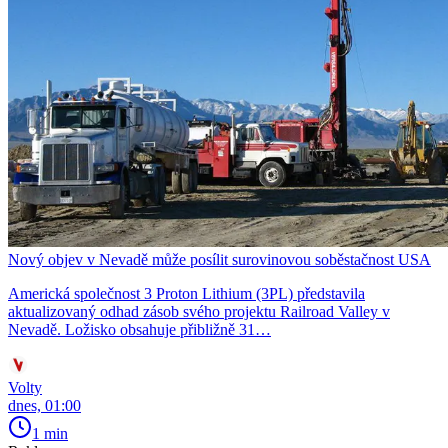
Nový objev v Nevadě může posílit surovinovou soběstačnost USA
Americká společnost 3 Proton Lithium (3PL) představila
aktualizovaný odhad zásob svého projektu Railroad Valley v
Nevadě. Ložisko obsahuje přibližně 31…
Volty
dnes, 01:00
1 min