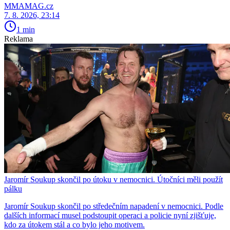
MMAMAG.cz
7. 8. 2026, 23:14
1 min
Reklama
Jaromír Soukup skončil po útoku v nemocnici. Útočníci měli použít
pálku
Jaromír Soukup skončil po středečním napadení v nemocnici. Podle
dalších informací musel podstoupit operaci a policie nyní zjišťuje,
kdo za útokem stál a co bylo jeho motivem.