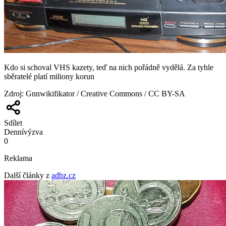
Kdo si schoval VHS kazety, teď na nich pořádně vydělá. Za tyhle
sběratelé platí miliony korun
Zdroj
:
Gnnwikifikator / Creative Commons / CC BY-SA
Sdílet
Denní
výzva
0
Reklama
Další články z
adbz.cz