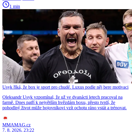
1 min
Usyk říká, že box je sport pro chudé. Luxus podle něj bere motivaci
Oleksandr Usyk vzpomínal, že už ve dvanácti letech pracoval na
farmě. Dnes patří k největším hvězdám boxu, přesto tvrdí, že
pohodlný život může bojovníkovi vzít ochotu ráno vstát a trénovat.
MMAMAG.cz
7. 8. 2026, 23:22