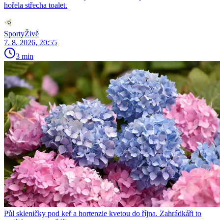
hořela střecha toalet.
SportyŽivě
7. 8. 2026, 20:55
3 min
Půl skleničky pod keř a hortenzie kvetou do října. Zahrádkáři to