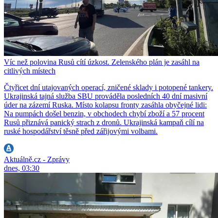
Víc než polovina Rusů cítí úzkost. Zelenského plán je zasáhl na
citlivých místech
Čtyřicet dní utajovaných operací, zničené sklady i potopené tankery.
Ukrajinská tajná služba SBU prováděla posledních 40 dní masivní
úder na zázemí Ruska. Místo kolapsu fronty zasáhla obyčejné lidi:
Na pumpách došel benzin, v obchodech chybí zboží a 57 procent
Rusů přiznává panický strach z dronů. Ukrajinská kampaň cílí na
ruské hospodářství těsně před zářijovými volbami.
Aktuálně.cz - Zprávy
dnes, 03:30