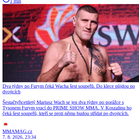
1 min
Dva týdny po Furym čeká Wacha šest soupeřů. Do klece půjdou po
dvojicích
Šestačtyřicetiletý Mariusz Wach se jen dva týdny po porážce s
Tysonem Furym vrací do PRIME SHOW MMA. V Koszalinu ho
čeká šest soupeřů, kteří se proti němu budou střídat po dvojicích.
MMAMAG.cz
7. 8. 2026, 23:34