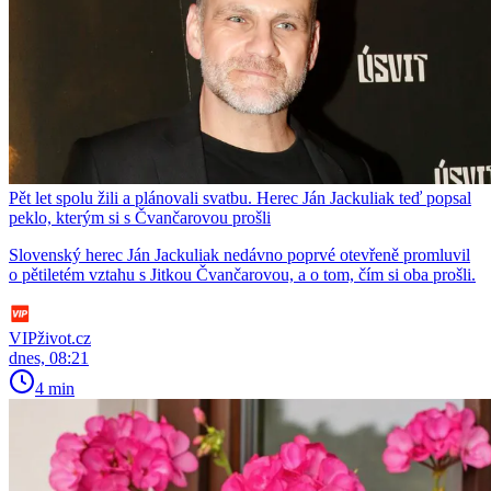
Pět let spolu žili a plánovali svatbu. Herec Ján Jackuliak teď popsal
peklo, kterým si s Čvančarovou prošli
Slovenský herec Ján Jackuliak nedávno poprvé otevřeně promluvil
o pětiletém vztahu s Jitkou Čvančarovou, a o tom, čím si oba prošli.
VIPživot.cz
dnes, 08:21
4 min