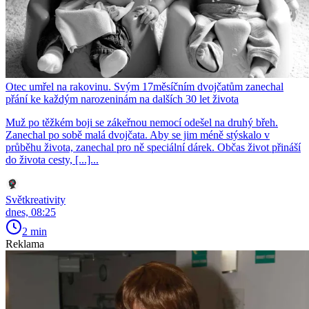
Otec umřel na rakovinu. Svým 17měsíčním dvojčatům zanechal
přání ke každým narozeninám na dalších 30 let života
Muž po těžkém boji se zákeřnou nemocí odešel na druhý břeh.
Zanechal po sobě malá dvojčata. Aby se jim méně stýskalo v
průběhu života, zanechal pro ně speciální dárek. Občas život přináší
do života cesty, [...]...
Světkreativity
dnes, 08:25
2 min
Reklama