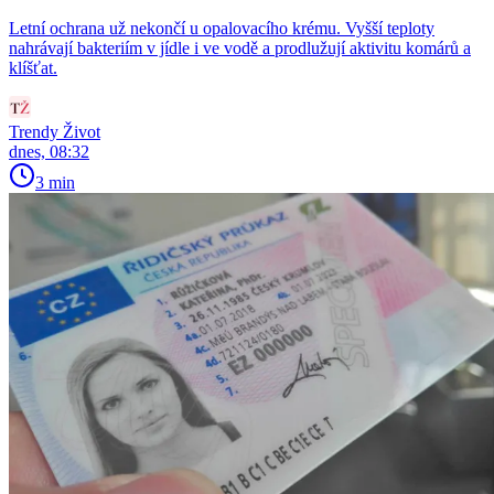
Letní ochrana už nekončí u opalovacího krému. Vyšší teploty
nahrávají bakteriím v jídle i ve vodě a prodlužují aktivitu komárů a
klíšťat.
Trendy Život
dnes, 08:32
3 min