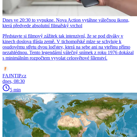
Dnes ve 20:30 to vypukne. Nova Action vytáhne válečnou ikonu,
která předvede absolutní filmařský vrchol
Představte si filmový zážitek tak intenzivní, že se pod diváky v
kinech doslova třásla země. V tichomořské mlze se schyluje k
osudovému střetu dvou loďstev, která na sebe ani na vteřinu přímo
nezahlédnou. Tento legendární válečný snímek z roku 1976 dokázal
s minimálním rozpočtem vyvolat celosvětové šílenství.
FAJNTIP.cz
dnes, 08:30
5 min