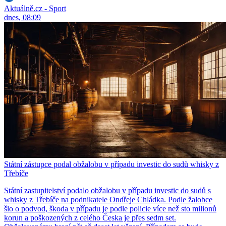
Aktuálně.cz - Sport
dnes, 08:09
Státní zástupce podal obžalobu v případu investic do sudů whisky z
Třebíče
Státní zastupitelství podalo obžalobu v případu investic do sudů s
whisky z Třebíče na podnikatele Ondřeje Chládka. Podle žalobce
šlo o podvod, škoda v případu je podle policie více než sto milionů
korun a poškozených z celého Česka je přes sedm set.