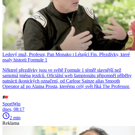
Ledový muž, Profesor, Pan Monako i Létající Fin. Přezdívky, které
psaly historii Formule 1
Některé přezdívky jsou ve světě Formule 1 téměř slavnější než
samotná jména jezdců. Oficiální web šampionátu připomněl příběhy
patnácti ikonických označení, od Carlose Sainze alias Smooth
Operator až po Alaina Prosta, kterému celý svět říká The Professor.
SportWin
dnes, 08:17
2 min
Reklama