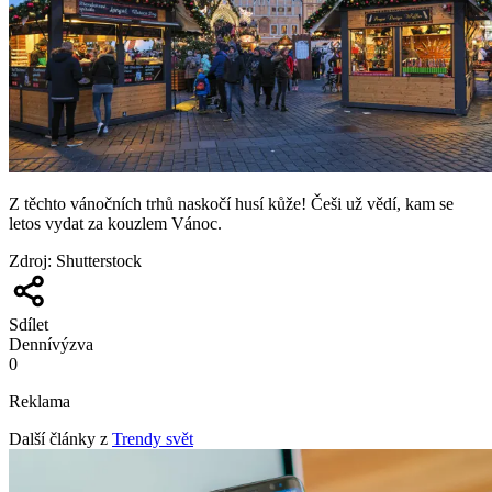
Z těchto vánočních trhů naskočí husí kůže! Češi už vědí, kam se
letos vydat za kouzlem Vánoc.
Zdroj
:
Shutterstock
Sdílet
Denní
výzva
0
Reklama
Další články z
Trendy svět