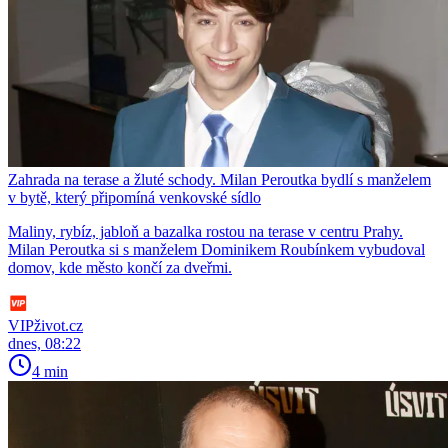
Zahrada na terase a žluté schody. Milan Peroutka bydlí s manželem
v bytě, který připomíná venkovské sídlo
Maliny, rybíz, jabloň a bazalka rostou na terase v centru Prahy.
Milan Peroutka si s manželem Dominikem Roubínkem vybudoval
domov, kde město končí za dveřmi.
VIPživot.cz
dnes, 08:22
4 min