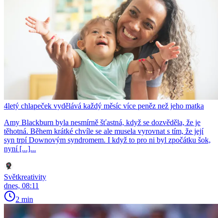
4letý chlapeček vydělává každý měsíc více peněz než jeho matka
Amy Blackburn byla nesmírně šťastná, když se dozvěděla, že je
těhotná. Během krátké chvíle se ale musela vyrovnat s tím, že její
syn trpí Downovým syndromem. I když to pro ni byl zpočátku šok,
nyní [...]...
Světkreativity
dnes, 08:11
2 min