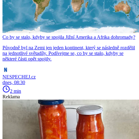
Co by se stalo, kdyby se spojila Jižní Amerika a Afrika dohromady?
Původně byl na Zemi jen jeden kontinent, který se následně rozdělil
na jednotlivé světadíly. Podívejme se, co by se stalo, kdyby se
některé části opět spojily.
NESPECHEJ.cz
dnes, 08:30
2 min
Reklama