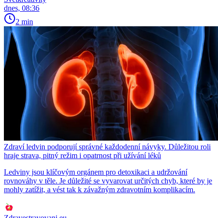
dnes, 08:36
2 min
Zdraví ledvin podporují správné každodenní návyky. Důležitou roli
hraje strava, pitný režim i opatrnost při užívání léků
Ledviny jsou klíčovým orgánem pro detoxikaci a udržování
rovnováhy v těle. Je důležité se vyvarovat určitých chyb, které by je
mohly zatížit, a vést tak k závažným zdravotním komplikacím.
Zdravestravovani.eu