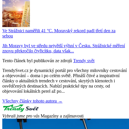
Ve Strážnici naměřili 41 °C. Moravský rekord padl třetí den za
sebou
Jih Moravy byl ve středu největší výhní v Česku. Strážnické měření
znovu překročilo čtyřicítku, data však...
Tento článek byl publikován ze zdrojů
Trendy svět
TrendySvet.cz je dynamický portál pro všechny milovníky cestování
a objevování – doma i po celém světě. Přináší čtivé a inspirativní
články o aktuálních trendech v cestování, skrytých klenotech i
osvědčených destinacích. Nabízí praktické tipy na cesty, od
objevování lokálních perel až po...
Všechny články tohoto autora →
Vybrali jsme pro vás
Magazíny a zajímavosti