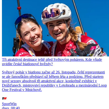
Tři atraktivní destinace ještě před Světovým pohárem. Kde všude
uvidíte české biatlonové hvězdy?
Světový pohár v biatlonu začne až 26. listopadu, čeští reprezentanti
se ale fanouškům představí už během léta a podzimu. Před startem
nové sezony absolvují tři atraktivní akce, konkrétně exhibici v
Drážďanech, mistrovství republiky v Letohradu a mezinárodní Loop
One Festival v Mnichově.
SportWin
dnes, 08:40