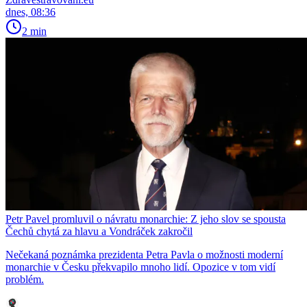
dnes, 08:36
2 min
Petr Pavel promluvil o návratu monarchie: Z jeho slov se spousta
Čechů chytá za hlavu a Vondráček zakročil
Nečekaná poznámka prezidenta Petra Pavla o možnosti moderní
monarchie v Česku překvapilo mnoho lidí. Opozice v tom vidí
problém.