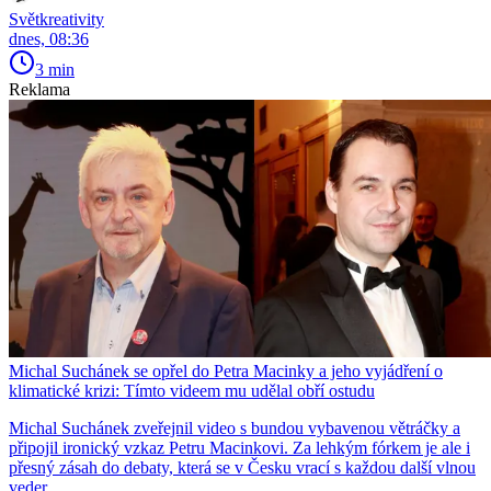
Světkreativity
dnes, 08:36
3 min
Reklama
Michal Suchánek se opřel do Petra Macinky a jeho vyjádření o
klimatické krizi: Tímto videem mu udělal obří ostudu
Michal Suchánek zveřejnil video s bundou vybavenou větráčky a
připojil ironický vzkaz Petru Macinkovi. Za lehkým fórkem je ale i
přesný zásah do debaty, která se v Česku vrací s každou další vlnou
veder.