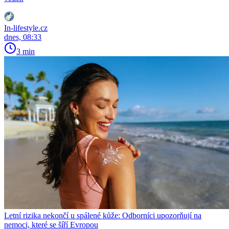
In-lifestyle.cz
dnes, 08:33
3 min
Letní rizika nekončí u spálené kůže: Odborníci upozorňují na
nemoci, které se šíří Evropou