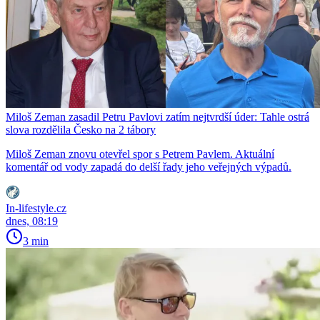
Miloš Zeman zasadil Petru Pavlovi zatím nejtvrdší úder: Tahle ostrá
slova rozdělila Česko na 2 tábory
Miloš Zeman znovu otevřel spor s Petrem Pavlem. Aktuální
komentář od vody zapadá do delší řady jeho veřejných výpadů.
In-lifestyle.cz
dnes, 08:19
3 min