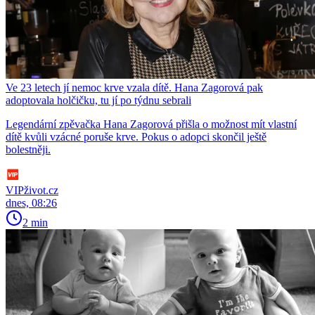
Ve 23 letech jí nemoc krve vzala dítě. Hana Zagorová pak
adoptovala holčičku, tu jí po týdnu sebrali
Legendární zpěvačka Hana Zagorová přišla o možnost mít vlastní
dítě kvůli vzácné poruše krve. Pokus o adopci skončil ještě
bolestněji.
VIPživot.cz
dnes, 08:26
2 min