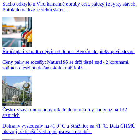
Sucho odkrylo u Víru kamenné obruby cest, pařezy i zbytky staveb.
Přítok do nádrže je velmi slabý,...
Řidiči platí za naftu nejvíc od dubna. Benzín ale překvapivě zlevnil
Ceny paliv se rozešly: Natural 95 se drží těsně nad 42 korunami,
zatímco diesel po dalším skoku míří k 45...
Česko zažívá mimořádný rok: teplotní rekordy padly už na 132
stanicích
Doksany vystoupaly na 41,9 °C a Strážnice na 41 °C. Data ČHMÚ
ukazují, že letošní vedra přepisovala dlouhé...