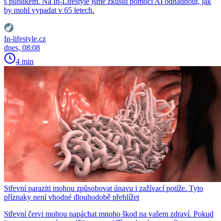
s publikem. Na In-Lifestyle jsme zkusili pomocí AI odhadnout, jak
by mohl vypadat v 65 letech.
In-lifestyle.cz
dnes, 08:08
4 min
Střevní paraziti mohou způsobovat únavu i zažívací potíže. Tyto
příznaky není vhodné dlouhodobě přehlížet
Střevní červi mohou napáchat mnoho škod na vašem zdraví. Pokud