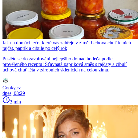
Jak na domácí lečo, které vás zahřeje v zimě: Uchová chuť letních
rajčat, paprik a cibule po celý rok
Pustěte se do zavařování nejlepšího domácího leča podle
prověřeného receptu! Šťavnatá papriková směs s rajčaty a cibulí
uchová chuť léta v zárobních sklenicích na celou zimu.
Cooky.cz
dnes, 08:29
3 min