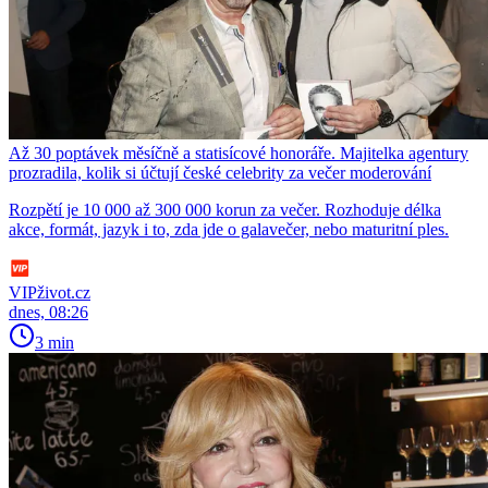
Až 30 poptávek měsíčně a statisícové honoráře. Majitelka agentury
prozradila, kolik si účtují české celebrity za večer moderování
Rozpětí je 10 000 až 300 000 korun za večer. Rozhoduje délka
akce, formát, jazyk i to, zda jde o galavečer, nebo maturitní ples.
VIPživot.cz
dnes, 08:26
3 min