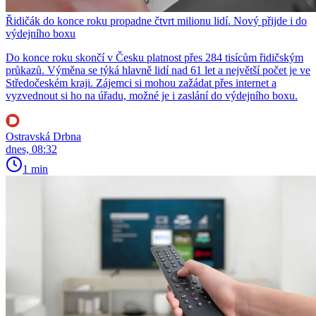
Řidičák do konce roku propadne čtvrt milionu lidí. Nový přijde i do
výdejního boxu
Do konce roku skončí v Česku platnost přes 284 tisícům řidičským
průkazů. Výměna se týká hlavně lidí nad 61 let a největší počet je ve
Středočeském kraji. Zájemci si mohou zažádat přes internet a
vyzvednout si ho na úřadu, možné je i zaslání do výdejního boxu.
Ostravská Drbna
dnes, 08:32
1 min