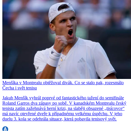
Menšíka v Montrealu obtěžoval divák. Co se stalo pak, rozesmálo
Čecha i svět tenisu
Jakub Menšík vyhrál poprvé od fantastického tažení do semifinále
Roland Garros dva zápasy po sobě. V kanadském Montrealu český
tenista zatím zažehnává herní krizi, na slaběji obsazené „tisícovce“
má navíc otevřené dveře k případnému velkému úspěchu. V jeho
duelu 3. kola se odehrála situace, která pobavila tenisový svět.