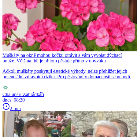
Muškáty na okně mohou kočku otrávit a vám vyvolat dýchací
potíže. Většina lidí je přitom pěstuje přímo v obýváku
Ačkoli muškáty poskytují estetické výhody, nelze přehlížet jejich
potenciální zdravotní rizika. Pro pěstování v domácnosti se nehodí.
Chalupáři-Zahrádkáři
dnes, 08:20
2 min