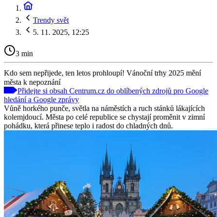
Trendy svět
5. 11. 2025, 12:25
3 min
Kdo sem nepřijede, ten letos prohloupí! Vánoční trhy 2025 mění
města k nepoznání
Přidejte si obsah Centrum.cz do oblíbených zdrojů pro Google
hledání a Google zprávy
Vůně horkého punče, světla na náměstích a ruch stánků lákajících
kolemjdoucí. Města po celé republice se chystají proměnit v zimní
pohádku, která přinese teplo i radost do chladných dnů.