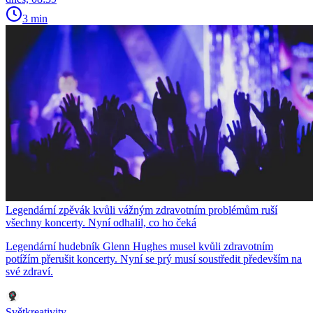
3 min
Legendární zpěvák kvůli vážným zdravotním problémům ruší
všechny koncerty. Nyní odhalil, co ho čeká
Legendární hudebník Glenn Hughes musel kvůli zdravotním
potížím přerušit koncerty. Nyní se prý musí soustředit především na
své zdraví.
Světkreativity