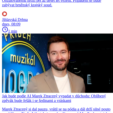
Obžalovanému hrozí pět až deset let vězení. Případem se bude
zabývat brněnský krajský soud.
Jihlavská Drbna
dnes, 08:09
1 min
Jak bude podle AI Marek Ztracený vypadat v důchodu: Oblíbený
zpěvák bude fešák i se šedinami a vráskami
Marek Ztracený si dal pauzu, vrátil se na pódia a dál drží silné pouto