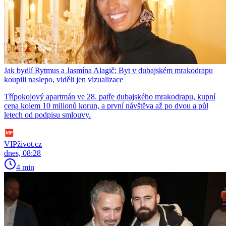
Jak bydlí Rytmus a Jasmína Alagič: Byt v dubajském mrakodrapu
koupili naslepo, viděli jen vizualizace
Třípokojový apartmán ve 28. patře dubajského mrakodrapu, kupní
cena kolem 10 milionů korun, a první návštěva až po dvou a půl
letech od podpisu smlouvy.
VIPživot.cz
dnes, 08:28
4 min