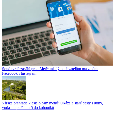
Soud tvrdě zasáhl proti Metě: mladým uživatelům má změnit
Facebook i Instagram
Vírská přehrada klesla o osm metrů: Ukázala staré cesty i ruiny,
voda ale pořád míří do kohoutků