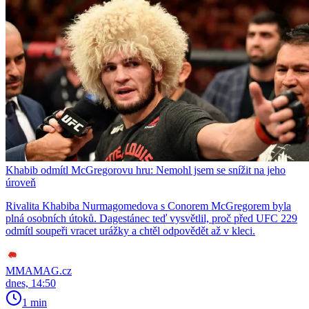
Khabib odmítl McGregorovu hru: Nemohl jsem se snížit na jeho
úroveň
Rivalita Khabiba Nurmagomedova s Conorem McGregorem byla
plná osobních útoků. Dagestánec teď vysvětlil, proč před UFC 229
odmítl soupeři vracet urážky a chtěl odpovědět až v kleci.
MMAMAG.cz
dnes, 14:50
1 min