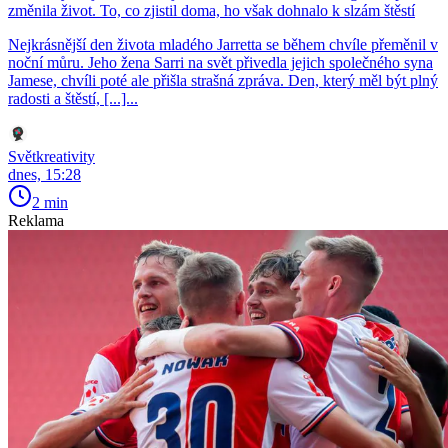
změnila život. To, co zjistil doma, ho však dohnalo k slzám štěstí
Nejkrásnější den života mladého Jarretta se během chvíle přeměnil v
noční můru. Jeho žena Sarri na svět přivedla jejich společného syna
Jamese, chvíli poté ale přišla strašná zpráva. Den, který měl být plný
radosti a štěstí, [...]...
Světkreativity
dnes, 15:28
2 min
Reklama