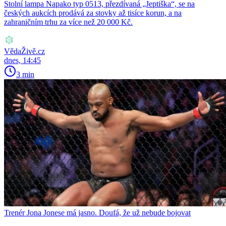
Stolní lampa Napako typ 0513, přezdívaná „Jeptiška“, se na
českých aukcích prodává za stovky až tisíce korun, a na
zahraničním trhu za více než 20 000 Kč.
VědaŽivě.cz
dnes, 14:45
3 min
Trenér Jona Jonese má jasno. Doufá, že už nebude bojovat