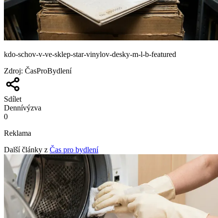
kdo-schov-v-ve-sklep-star-vinylov-desky-m-l-b-featured
Zdroj
:
ČasProBydlení
Sdílet
Denní
výzva
0
Reklama
Další články z
Čas pro bydlení