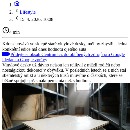
Lifestyle
15. 4. 2026, 10:08
4 min
Kdo schovává ve sklepě staré vinylové desky, měl by zbystřit. Jedna
konkrétní edice má dnes hodnotu ojetého auta
Přidejte si obsah Centrum.cz do oblíbených zdrojů pro Google
hledání a Google zprávy
Vinylové desky už dávno nejsou jen relikvií z mládí rodičů nebo
nostalgickou dekorací v obýváku. V posledních letech se z nich stal
sběratelský artikl a u některých kusů mluvíme o částkách, které se
běžně spojují spíš s nákupem auta než s hudbou.