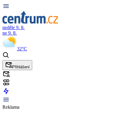
neděle 9. 8.
ne 9. 8.
32°C
Přihlášení
Reklama