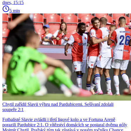
dnes, 15:15
5 min
Chytil zařídil Slavii výhru nad Pardubicemi. Sešívaní zdolali
soupeře 2:1
Fotbalisté Slavie zvládli i třetí ligové kolo a ve Fortuna Areně
porazili Pardubice 2:1. O vítězství domácích se postaral dvěma góly
Mojmír Chytil. Pražský tým tak zůstává v novém ročníku Chance