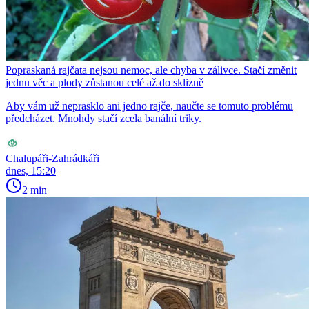
Popraskaná rajčata nejsou nemoc, ale chyba v zálivce. Stačí změnit
jednu věc a plody zůstanou celé až do sklizně
Aby vám už neprasklo ani jedno rajče, naučte se tomuto problému
předcházet. Mnohdy stačí zcela banální triky.
Chalupáři-Zahrádkáři
dnes, 15:20
2 min