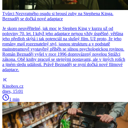
Tvůrci Nezvratného osudu si brousí zuby na Stephena Kinga.
Beznaděj se dočká nové adaptace
Je skoro neuvěřitelné, jak moc je Stephen King v kurzu už od
poloviny 70. let. I když jeho adaptace nejsou vždy úspěšné, většina
jeho předloh skýtá i tak potenciál na slušný film. Už proto, že jeho
romány mají rozeznatelný styl, jasnou strukturu a v podstatě
mainstreamově vystavěný příběh se silnou psychologickou rovinou.
Román Beznaděj vyšel v roce 1996 doprovázený novelou Strážci
zákona. Obě knihy pracují se stejnými postavami, ale v jiných rolích
a jiném sledu událostí. Právě Beznaděj se nyní dočká nové filmové
adaptace.
Kinobox.cz
dnes, 15:01
1 min