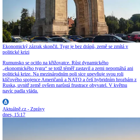
Ekonomický zázrak skončil. Tygr je bez drápů, země se zmítá v
politické krizi
Rumunsko se ocitlo na křižovatce. Růst dynamického
„ekonomického tygra“ se totiž téměř zastavil a zemi nepomáhá ani
politická krize. Na mezinárodním poli sice upevňuje svou roli
klíčového spojence Američanů a NATO a čelí hybridním hrozbám z
Ruska, uvnitř země ovšem narůstá frustrace obyvatel. V květnu
navíc padla vláda.
Aktuálně.cz - Zprávy
dnes, 15:17