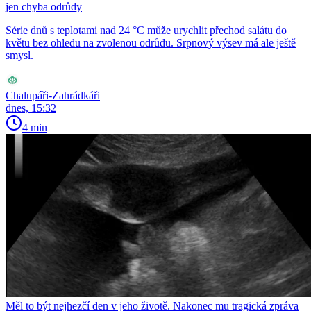
jen chyba odrůdy
Série dnů s teplotami nad 24 °C může urychlit přechod salátu do
květu bez ohledu na zvolenou odrůdu. Srpnový výsev má ale ještě
smysl.
Chalupáři-Zahrádkáři
dnes, 15:32
4 min
Měl to být nejhezčí den v jeho životě. Nakonec mu tragická zpráva