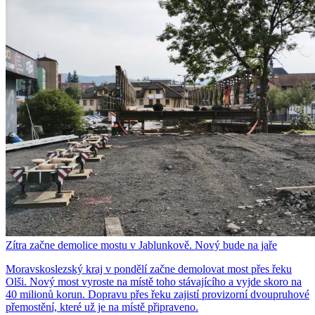
Zítra začne demolice mostu v Jablunkově. Nový bude na jaře
Moravskoslezský kraj v pondělí začne demolovat most přes řeku
Olši. Nový most vyroste na místě toho stávajícího a vyjde skoro na
40 milionů korun. Dopravu přes řeku zajistí provizorní dvoupruhové
přemostění, které už je na místě připraveno.