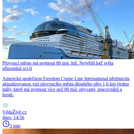
Plovoucí město má pojmout 80 tisíc lidí. Největší loď světa
připomíná sci-fi
Americká společnost Freedom Cruise Line International představila
aktualizovanou vizi plovoucího města dlouhého přes 1,6 km (jednu
míli), které má pojmout více než 80 tisíc obyvatel, pracovníků a
hostů.
VědaŽivě.cz
dnes, 14:56
3 min