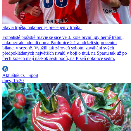
Slavia trpěla, nakonec je přece jen v trháku
Fotbalisté pražské Slavie se sice ve 3. kole první ligy herně trápili,
nakonec ale udolali doma Pardubice 2:1 a udrželi stoprocentní
bilanci v sezoně. Využili tak zároveň sobotní zaváhání svých
předpokládaných největších rivalů v boji o titul, na Spartu tak už po
třech kolech mají náskok šesti bodů, na Plzeň dokonce sedm.
Aktuálně.cz - Sport
dnes, 15:20