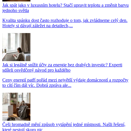
Jak spát jako v luxusním hotelu? Stačí upravit teplotu a změnit barvu
jednoho světla
Kvalita spánku dost často rozhoduje o tom, jak zvládneme celý den.
Hotely si dávají záležet na detailech,...
Jak si legálně snížit účty za energie bez drahých investic? Experti
sdíleli osvědčený návod pro každého
Ceny energií patří pořád mezi největší výdaje domácností a rozpočty
to cítí čím dál víc. Dobrá zpráva ale...
Češi hromadně mění způsob vytápění jedné místnosti. Našli řešení,
které nestojí skoro nic