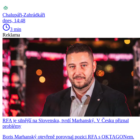
Chalupáři-Zahrádkáři
dnes, 14:48
3 min
Reklama
RFA je silnější na Slovensku, tvrdí Marhanský. V Česku přiznal
problémy
Boris Marhanský otevřeně porovnal pozici RFA s OKTAGONem.