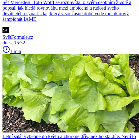
Šéf Mercedesu Toto Wolff se rozpovídal o svém osobním životě a
popsal, jak hledá rovnováhu mezi ambicemi a radostí svého
devítiletého syna Jacka, který v současné době vede motokárový
šampionát IAME.
SvětFormule.cz
dnes, 15:32
1 min
Letní salát vyběhne do květu a zhořkne dřív, než ho sklidíte. Není to