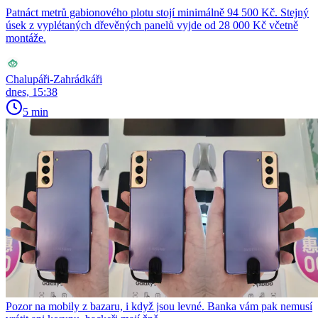
Patnáct metrů gabionového plotu stojí minimálně 94 500 Kč. Stejný
úsek z vyplétaných dřevěných panelů vyjde od 28 000 Kč včetně
montáže.
Chalupáři-Zahrádkáři
dnes, 15:38
5 min
Pozor na mobily z bazaru, i když jsou levné. Banka vám pak nemusí