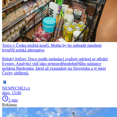
Tesco v Česku možná končí. Mohla by ho nahradit mnohem
levnější polská alternativa
Britský řetězec Tesco podle spekulací zvažuje odchod ze střední
Evropy. Analytici vidí jako nejpravděpodobnějšího nástupce
polskou Biedronku, která už expanduje na Slovensku a je mezi
Čechy oblíbená.
NESPECHEJ.cz
dnes, 15:00
2 min
Reklama