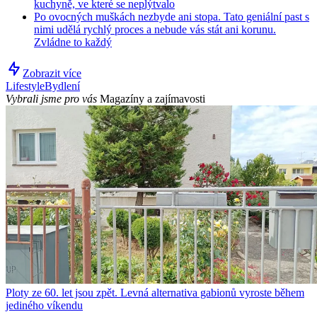
kuchyně, ve které se neplýtvalo
Po ovocných muškách nezbyde ani stopa. Tato geniální past s
nimi udělá rychlý proces a nebude vás stát ani korunu.
Zvládne to každý
Zobrazit více
Lifestyle
Bydlení
Vybrali jsme pro vás
Magazíny a zajímavosti
Ploty ze 60. let jsou zpět. Levná alternativa gabionů vyroste během
jediného víkendu