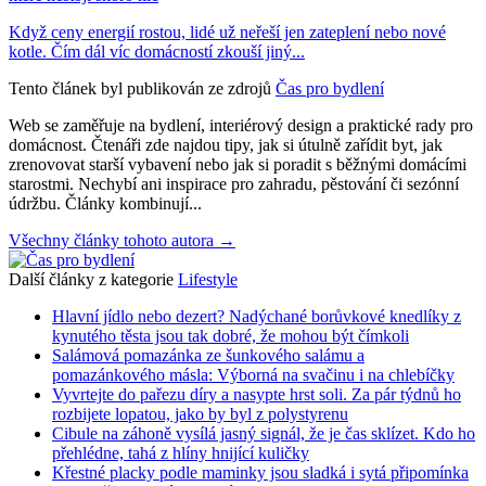
Když ceny energií rostou, lidé už neřeší jen zateplení nebo nové
kotle. Čím dál víc domácností zkouší jiný...
Tento článek byl publikován ze zdrojů
Čas pro bydlení
Web se zaměřuje na bydlení, interiérový design a praktické rady pro
domácnost. Čtenáři zde najdou tipy, jak si útulně zařídit byt, jak
zrenovovat starší vybavení nebo jak si poradit s běžnými domácími
starostmi. Nechybí ani inspirace pro zahradu, pěstování či sezónní
údržbu. Články kombinují...
Všechny články tohoto autora →
Další články z kategorie
Lifestyle
Hlavní jídlo nebo dezert? Nadýchané borůvkové knedlíky z
kynutého těsta jsou tak dobré, že mohou být čímkoli
Salámová pomazánka ze šunkového salámu a
pomazánkového másla: Výborná na svačinu i na chlebíčky
Vyvrtejte do pařezu díry a nasypte hrst soli. Za pár týdnů ho
rozbijete lopatou, jako by byl z polystyrenu
Cibule na záhoně vysílá jasný signál, že je čas sklízet. Kdo ho
přehlédne, tahá z hlíny hnijící kuličky
Křestné placky podle maminky jsou sladká i sytá připomínka