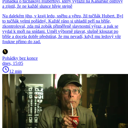
Pohádka o tučňákovi Hubertovi, který vyrazil na Kanárské ostrovy
a zjistil, že ne každé slunce hřeje stejně
Na dalekém jihu, v kraji ledu, sněhu a větru, žil tučňák Hubert. Byl
to tučňák velmi pořádný. Každé ráno si uhladil peří na břiše,
zkontroloval, zda má zobák přiměřeně slavnostní výraz, a pak se
vydal k moři na snídani. Uměl výborně plavat, slušně klouzat po
břiše a docela dobře předstírat, že mu nevadí, když mu ledový vítr
foukne přímo do zad.
Pohádky bez konce
dnes, 15:05
12 min