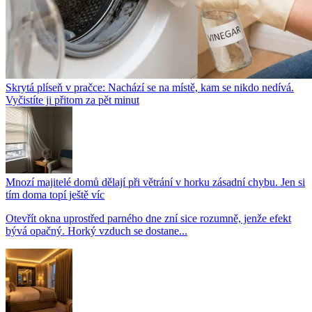
Skrytá plíseň v pračce: Nachází se na místě, kam se nikdo nedívá.
Vyčistíte ji přitom za pět minut
Mnozí majitelé domů dělají při větrání v horku zásadní chybu. Jen si
tím doma topí ještě víc
Otevřít okna uprostřed parného dne zní sice rozumně, jenže efekt
bývá opačný. Horký vzduch se dostane...