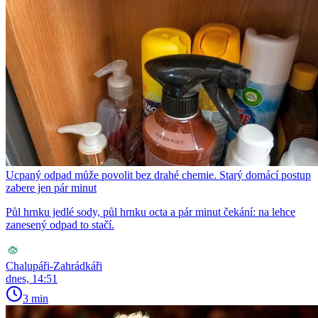
Ucpaný odpad může povolit bez drahé chemie. Starý domácí postup
zabere jen pár minut
Půl hrnku jedlé sody, půl hrnku octa a pár minut čekání: na lehce
zanesený odpad to stačí.
Chalupáři-Zahrádkáři
dnes, 14:51
3 min