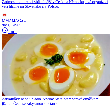
Zatímco konkurenci vidí silnější v Česku a Německu, své organizaci
věří hlavně na Slovensku a v Polsku.
MMAMAG.cz
dnes, 14:47
1 min
Zablafuňky neboli hladká Ančka: Stará bramborová omáčka z
jižních Čech se zakysanou smetanou