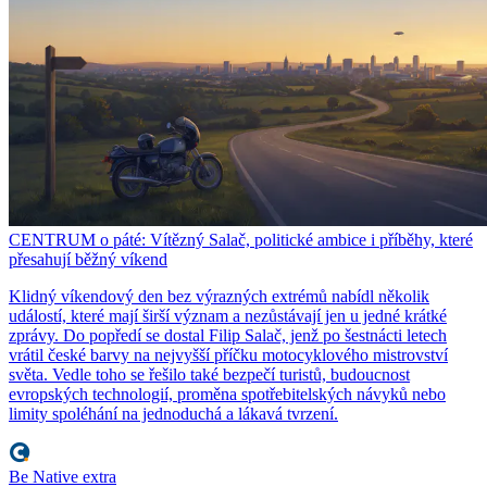
CENTRUM o páté: Vítězný Salač, politické ambice i příběhy, které
přesahují běžný víkend
Klidný víkendový den bez výrazných extrémů nabídl několik
událostí, které mají širší význam a nezůstávají jen u jedné krátké
zprávy. Do popředí se dostal Filip Salač, jenž po šestnácti letech
vrátil české barvy na nejvyšší příčku motocyklového mistrovství
světa. Vedle toho se řešilo také bezpečí turistů, budoucnost
evropských technologií, proměna spotřebitelských návyků nebo
limity spoléhání na jednoduchá a lákavá tvrzení.
Be Native extra