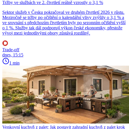
Tržby ve službách ve 2. čtvrtletí reálně vzrostly o 3,1 %
Sektor služeb v Česku pokračoval ve druhém čtvrtletí 2026 v růstu.
Meziročně se tržby po očištění o kalendářní vlivy zvýšily o 3,1 % a
ve srovnání s předchozím čtvrtletím byly po sezonním očištění vyšší
o 1 %. Služby tak dál podporují výkon české ekonomiky, přestože
vývoj mezi jednotlivými obory zůstává rozdílný.
Trade-off
dnes, 15:15
1 min
Venkovní kuchyň z palet: Jak postavit zahradní kuchyň z palet krok