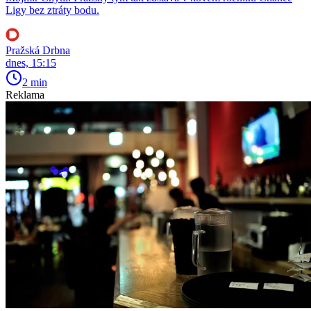
Ligy bez ztráty bodu.
Pražská Drbna
dnes, 15:15
2 min
Reklama