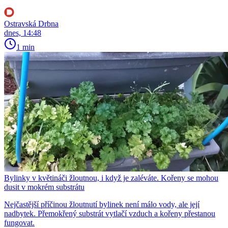
Ostravská Drbna
dnes, 14:48
1 min
Bylinky v květináči žloutnou, i když je zaléváte. Kořeny se mohou
dusit v mokrém substrátu
Nejčastější příčinou žloutnutí bylinek není málo vody, ale její
nadbytek. Přemokřený substrát vytlačí vzduch a kořeny přestanou
fungovat.