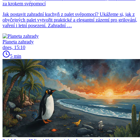
za krokem svépomocí
Jak postavit zahradní kuchyň z palet svépomocí? Ukážeme si, jak z
obyčejných palet vytvořit praktické a elegantní zázemí pro grilování,
vaření i letní posezení. Zahradní …
Planeta zahrady
dnes, 15:10
5 min