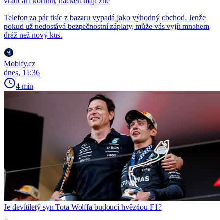
vrátit ani korunu, hackeři mají žně
Telefon za pár tisíc z bazaru vypadá jako výhodný obchod. Jenže
pokud už nedostává bezpečnostní záplaty, může vás vyjít mnohem
dráž než nový kus.
Mobify.cz
dnes, 15:36
4 min
Je devítiletý syn Tota Wolffa budoucí hvězdou F1?