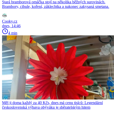
Stará bramborová omáčka stojí na několika běžných surovinách.
Brambory, cibule, koření, záklechtka a nakonec zakysaná smetana.
Cooky.cz
dnes, 14:46
4 min
Měl ji doma každý za 40 Kčs, dnes má cenu tisíců: Legendární
československá výbava obýváku je sběratelským hitem