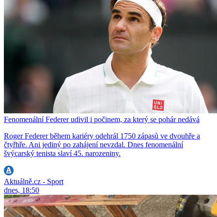
Fenomenální Federer udivil i počinem, za který se pohár nedává
Roger Federer během kariéry odehrál 1750 zápasů ve dvouhře a
čtyřhře. Ani jediný po zahájení nevzdal. Dnes fenomenální
švýcarský tenista slaví 45. narozeniny.
Aktuálně.cz - Sport
dnes, 18:50