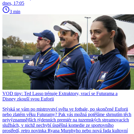
dnes, 17:05
3 min
VOD tipy: Ted Lasso trénuje Extraktory, vrací se Futurama a
Disney zkouší svou Euforii
Stýská se vám po mistrovství světa ve fotbale, po skončené Euforii
nebo zlatém věku Futuramy? Pak vás možná potěšíme shrnutím těch
nejvýznamnějších týdenních premiér na tuzemských streamovacích
službách, v nichž nechybí úspěšná komedie ze sportovního
prostředí, retro novinka Ryana Murphyho nebo nová řada kultovní