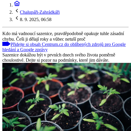
Chalupáři-Zahrádkáři
8. 9. 2025, 06:58
Kdo má vadnoucí sazenice, pravděpodobně opakuje tuhle zásadní
chybu. Češi ji dělají roky a vůbec netuší proč
Přidejte si obsah Centrum.cz do oblíbených zdrojů pro Google
hledání a Google zprávy
Sazenice dokážou být v prvních dnech svého života poměrně
choulostivé. Dejte si pozor na podmínky, které jim dáváte.