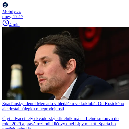
Mobify.cz
dnes, 17:17
4 min
Sparťanský klenot Mercado v hledáčku velkoklubů. Od Rosického
ale dostal nálepku o neprodejnosti
Čtyřiadvacetiletý ekvádorský křídelník má na Letné smlouvu do
roku 2029 a právě rozhodl klíčový duel Ligy mistrů. Sparta ho
pouštět nehodlá.