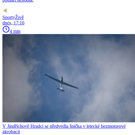
SportyŽivě
dnes, 17:16
4 min
V Jindřichově Hradci se předvedla špička v letecké bezmotorové
akrobacii