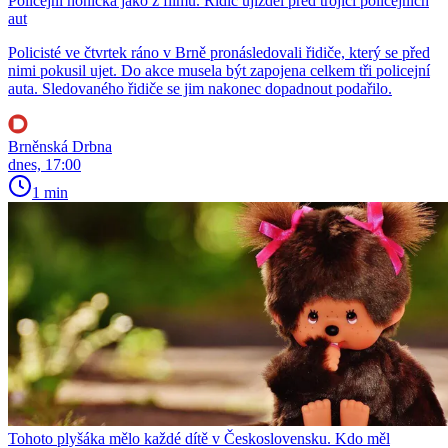
Policejní honička jako z filmu. Řidič ujížděl před trojicí policejních
aut
Policisté ve čtvrtek ráno v Brně pronásledovali řidiče, který se před
nimi pokusil ujet. Do akce musela být zapojena celkem tři policejní
auta. Sledovaného řidiče se jim nakonec dopadnout podařilo.
Brněnská Drbna
dnes, 17:00
1 min
Tohoto plyšáka mělo každé dítě v Československu. Kdo měl