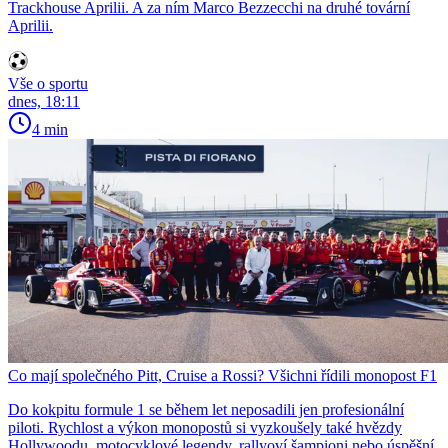
Trackhouse Aprilii. A za ním Marco Bezzecchi na druhé tovární
Aprilii.
Vše o sportu
dnes, 18:11
4 min
Co mají společného Pitt, Cruise a Rossi? Všichni řídili monopost F1
Do kokpitu formule 1 se během let neposadili jen profesionální
piloti. Rychlost a výkon monopostů si vyzkoušely také hvězdy
Hollywoodu, motocyklové legendy, rallyoví šampioni nebo úspěšní