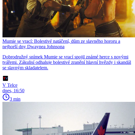
Mumie se vrací: Bolestivé natáčení, dům ze slavného hororu a
nejhorší dny Dwaynea Johnsona
Dobrodružný snímek Mumie se vrací spojil známé herce s novými
tvářemi. Zákulisí odhaluje bolestivé zranění hlavní hvězdy i skandál
se slavným skladatelem.
V Telce
dnes, 16:50
3 min