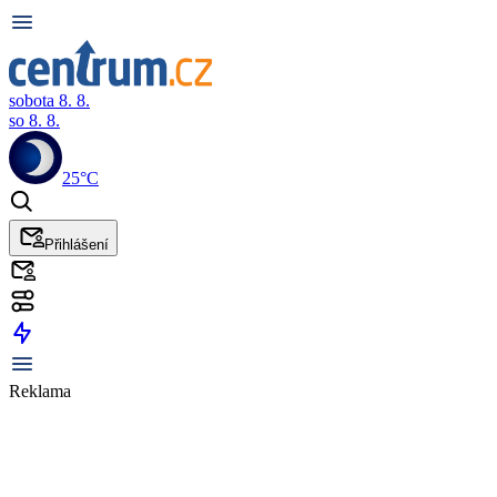
sobota 8. 8.
so 8. 8.
25°C
Přihlášení
Reklama