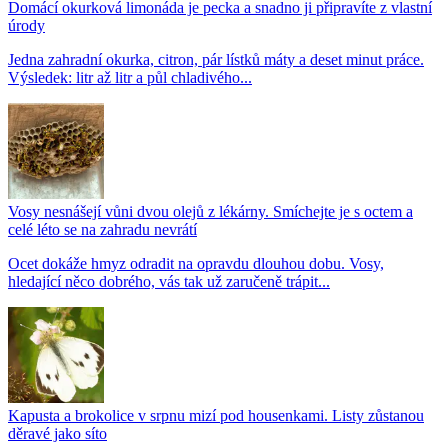
Domácí okurková limonáda je pecka a snadno ji připravíte z vlastní
úrody
Jedna zahradní okurka, citron, pár lístků máty a deset minut práce.
Výsledek: litr až litr a půl chladivého...
Vosy nesnášejí vůni dvou olejů z lékárny. Smíchejte je s octem a
celé léto se na zahradu nevrátí
Ocet dokáže hmyz odradit na opravdu dlouhou dobu. Vosy,
hledající něco dobrého, vás tak už zaručeně trápit...
Kapusta a brokolice v srpnu mizí pod housenkami. Listy zůstanou
děravé jako síto