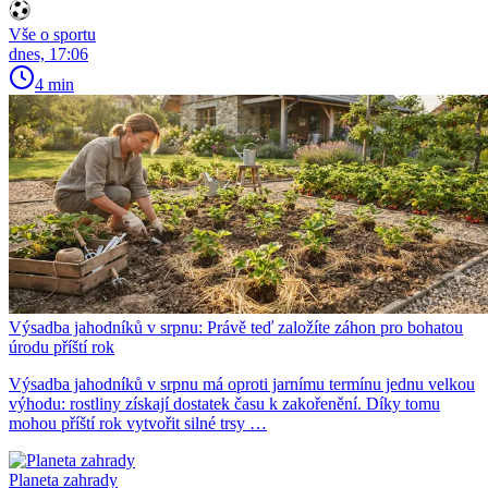
Vše o sportu
dnes, 17:06
4 min
Výsadba jahodníků v srpnu: Právě teď založíte záhon pro bohatou
úrodu příští rok
Výsadba jahodníků v srpnu má oproti jarnímu termínu jednu velkou
výhodu: rostliny získají dostatek času k zakořenění. Díky tomu
mohou příští rok vytvořit silné trsy …
Planeta zahrady