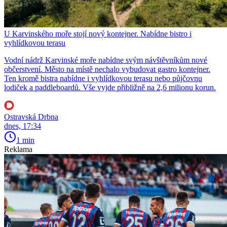
U Karvinského moře stojí nový kontejner. Nabídne bistro i
vyhlídkovou terasu
Vodní nádrž Karvinské moře nabídne svým návštěvníkům nové
občerstvení. Město na místě nechalo vybudovat gastro kontejner.
Ten kromě bistra nabídne i vyhlídkovou terasu nebo půjčovnu
lodiček a paddleboardů. Vše vyjde přibližně na 2,6 milionu korun.
Ostravská Drbna
dnes, 17:34
1 min
Reklama