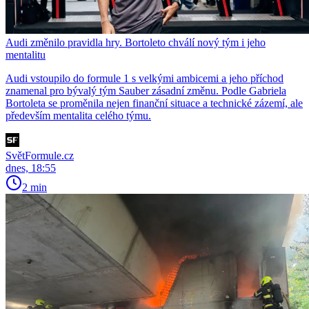
Audi změnilo pravidla hry. Bortoleto chválí nový tým i jeho
mentalitu
Audi vstoupilo do formule 1 s velkými ambicemi a jeho příchod
znamenal pro bývalý tým Sauber zásadní změnu. Podle Gabriela
Bortoleta se proměnila nejen finanční situace a technické zázemí, ale
především mentalita celého týmu.
SvětFormule.cz
dnes, 18:55
2 min