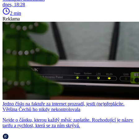
dnes, 18:28
2 min
Reklama
Jedno číslo na faktuře za internet prozradí, jestli (ne)přeplácíte.
Většina Čechů ho nikdy nekontrolovala
Nejde o částku, kterou každý měsíc zaplatíte. Rozhodující je název
tarifu a rychlost, která se za ním skrývá.