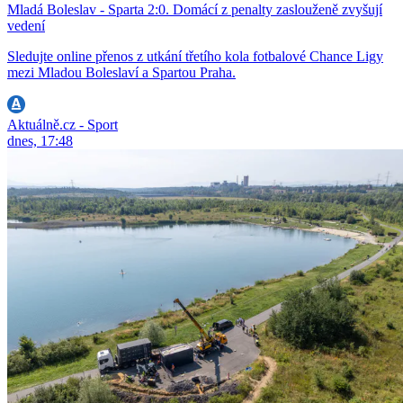
Mladá Boleslav - Sparta 2:0. Domácí z penalty zaslouženě zvyšují
vedení
Sledujte online přenos z utkání třetího kola fotbalové Chance Ligy
mezi Mladou Boleslaví a Spartou Praha.
Aktuálně.cz - Sport
dnes, 17:48