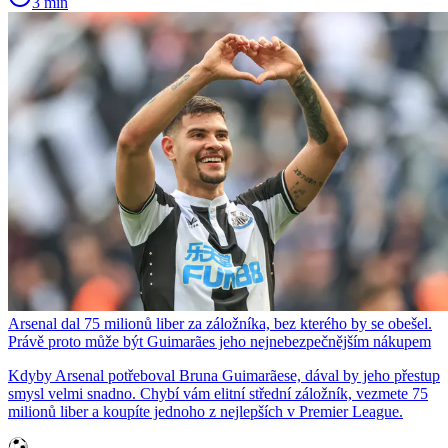
3 min
Arsenal dal 75 milionů liber za záložníka, bez kterého by se obešel.
Právě proto může být Guimarães jeho nejnebezpečnějším nákupem
Kdyby Arsenal potřeboval Bruna Guimarãese, dával by jeho přestup
smysl velmi snadno. Chybí vám elitní střední záložník, vezmete 75
milionů liber a koupíte jednoho z nejlepších v Premier League.