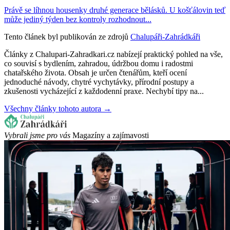
Právě se líhnou housenky druhé generace bělásků. U košťálovin teď
může jediný týden bez kontroly rozhodnout...
Tento článek byl publikován ze zdrojů
Chalupáři-Zahrádkáři
Články z Chalupari-Zahradkari.cz nabízejí praktický pohled na vše,
co souvisí s bydlením, zahradou, údržbou domu i radostmi
chatařského života. Obsah je určen čtenářům, kteří ocení
jednoduché návody, chytré vychytávky, přírodní postupy a
zkušenosti vycházející z každodenní praxe. Nechybí tipy na...
Všechny články tohoto autora →
Vybrali jsme pro vás
Magazíny a zajímavosti