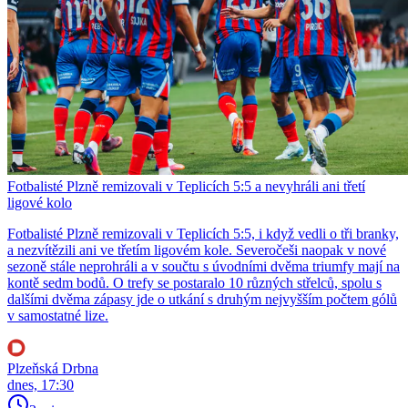
Fotbalisté Plzně remizovali v Teplicích 5:5 a nevyhráli ani třetí
ligové kolo
Fotbalisté Plzně remizovali v Teplicích 5:5, i když vedli o tři branky,
a nezvítězili ani ve třetím ligovém kole. Severočeši naopak v nové
sezoně stále neprohráli a v součtu s úvodními dvěma triumfy mají na
kontě sedm bodů. O trefy se postaralo 10 různých střelců, spolu s
dalšími dvěma zápasy jde o utkání s druhým nejvyšším počtem gólů
v samostatné lize.
Plzeňská Drbna
dnes, 17:30