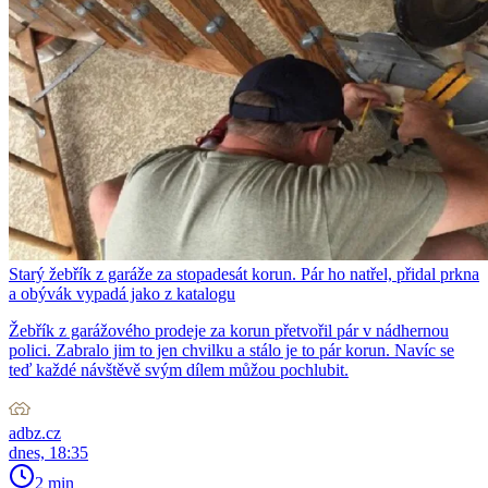
Starý žebřík z garáže za stopadesát korun. Pár ho natřel, přidal prkna
a obývák vypadá jako z katalogu
Žebřík z garážového prodeje za korun přetvořil pár v nádhernou
polici. Zabralo jim to jen chvilku a stálo je to pár korun. Navíc se
teď každé návštěvě svým dílem můžou pochlubit.
adbz.cz
dnes, 18:35
2 min