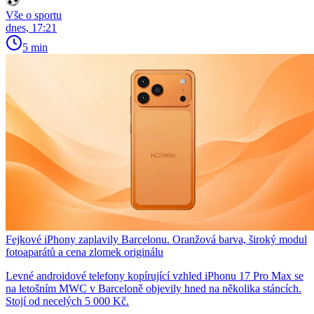
Vše o sportu
dnes, 17:21
5 min
Fejkové iPhony zaplavily Barcelonu. Oranžová barva, široký modul
fotoaparátů a cena zlomek originálu
Levné androidové telefony kopírující vzhled iPhonu 17 Pro Max se
na letošním MWC v Barceloně objevily hned na několika stáncích.
Stojí od necelých 5 000 Kč.