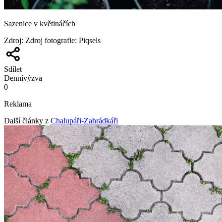
Sazenice v květináčích
Zdroj
:
Zdroj fotografie: Piqsels
Sdílet
Denní
výzva
0
Reklama
Další články z
Chalupáři-Zahrádkáři