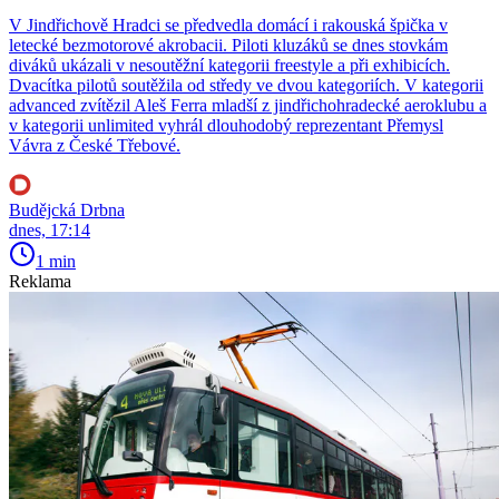
V Jindřichově Hradci se předvedla domácí i rakouská špička v
letecké bezmotorové akrobacii. Piloti kluzáků se dnes stovkám
diváků ukázali v nesoutěžní kategorii freestyle a při exhibicích.
Dvacítka pilotů soutěžila od středy ve dvou kategoriích. V kategorii
advanced zvítězil Aleš Ferra mladší z jindřichohradecké aeroklubu a
v kategorii unlimited vyhrál dlouhodobý reprezentant Přemysl
Vávra z České Třebové.
Budějcká Drbna
dnes, 17:14
1 min
Reklama