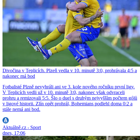
Divočina v Teplicích. Plzeň vedla v 10. minutě 3:0, prohrávala 4:5 a
nakonec má bod
Fotbalisté Plzně nevyhráli ani ve 3. kole nového ročníku první ligy.
V Teplicích vedli už v 10. minutě 3:0, nakonec však odvraceli
prohru a remizovali 5:5. Šlo o duel s druhým nejvyšším počtem gólů
v ligové historii. Zlín opět prohrál, Bohemians podlehl doma 0:2 a
stále nemá ani bod.
Aktuálně.cz - Sport
dnes, 17:06