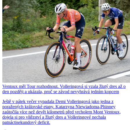
Ventoux měl Tour rozhodnout. Volleringová si vzala žlutý dres až o
den později a ukázala, proč se závod nevyhrává jedním kopcem
Ještě v pátek večer vypadala Demi Volleringová jako jedna z
poražených královské etapy. Katarzyna Niewiadoma-Phinney
zaútočila více než devět kilometrů před vrcholem Mont Ventoux,
dojela si pro vítězství a žlutý dres a Volleringové nechala
patnáctisekundový deficit.