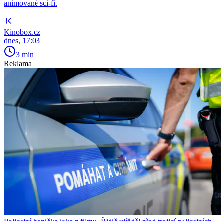
animované sci-fi.
Kinobox.cz
dnes, 17:03
3 min
Reklama