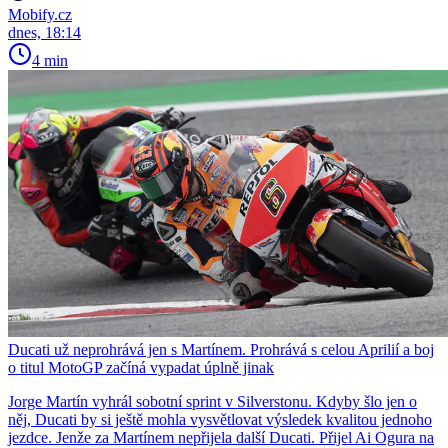
Mobify.cz
dnes, 18:14
4 min
Ducati už neprohrává jen s Martínem. Prohrává s celou Aprilií a boj
o titul MotoGP začíná vypadat úplně jinak
Jorge Martín vyhrál sobotní sprint v Silverstonu. Kdyby šlo jen o
něj, Ducati by si ještě mohla vysvětlovat výsledek kvalitou jednoho
jezdce. Jenže za Martínem nepřijela další Ducati. Přijel Ai Ogura na