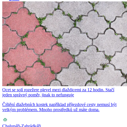
Ocet se solí rozežere plevel mezi dlaždicemi za 12 hodin. Stačí
jeden správný poměr, jinak to nefunguje
Čištění dlažebních kostek například příjezdové cesty nemusí být
velkým problémem. Mnoho prostředků už máte doma.
Chalupáři-Zahrádkáři