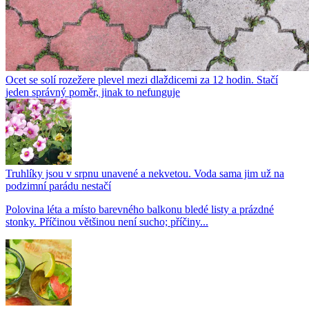
Ocet se solí rozežere plevel mezi dlaždicemi za 12 hodin. Stačí
jeden správný poměr, jinak to nefunguje
Truhlíky jsou v srpnu unavené a nekvetou. Voda sama jim už na
podzimní parádu nestačí
Polovina léta a místo barevného balkonu bledé listy a prázdné
stonky. Příčinou většinou není sucho; příčiny...