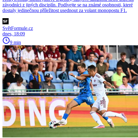
závodníci z jiných disciplín. Podívejte se na známé osobnosti, které
dostaly jedinečnou příležitost usednout za volant monopostu F1.
SvětFormule.cz
dnes, 18:09
9 min