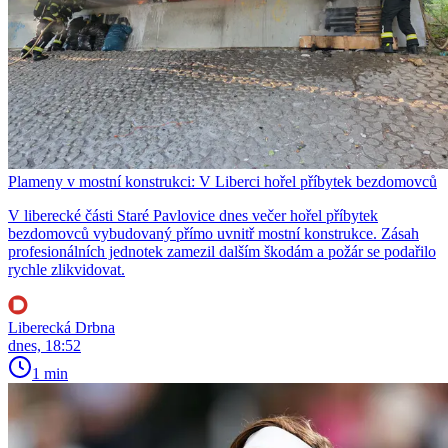
Plameny v mostní konstrukci: V Liberci hořel příbytek bezdomovců
V liberecké části Staré Pavlovice dnes večer hořel příbytek
bezdomovců vybudovaný přímo uvnitř mostní konstrukce. Zásah
profesionálních jednotek zamezil dalším škodám a požár se podařilo
rychle zlikvidovat.
Liberecká Drbna
dnes, 18:52
1 min