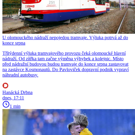
U olomouckého nádraží nepojedou tramvaje. Výluka potrvá až do
konce srpna
Třítýdenní výluka tramvajového provozu čeká olomoucké hlavní
nádraží. Od zítřka tam začne výměna výhybek a kolejnic. Místo
před nádražní budovou budou tramvaje do konce srpna zastavovat
na zastávce Kosmonautů. Do Pavloviček dopravní podnik vypraví
náhradní autobusy.
Hanácká Drbna
dnes, 17:11
1 min