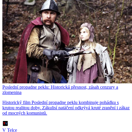
Poslední propadne peklu: Historická přesnost, zásah cenzury a
zlomenina
Historický film Poslední propadne peklu kombinuje pohádku s
krutou realitou doby. Zákulisí natáčení odkrývá kruté zranění i zákaz
od mocných komunistů.
V Telce