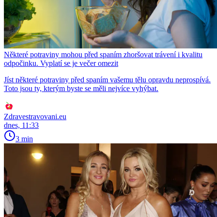
Některé potraviny mohou před spaním zhoršovat trávení i kvalitu
odpočinku. Vyplatí se je večer omezit
Jíst některé potraviny před spaním vašemu tělu opravdu neprospívá.
Toto jsou ty, kterým byste se měli nejvíce vyhýbat.
Zdravestravovani.eu
dnes, 11:33
3 min