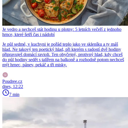
Je vedro a nechceš stát hodinu u plotny: 5 letních večeří z jednoho
hrnce, které šetří čas i nádobí
Je půl sedmé, v kuchyni je pořád teplo jako ve skleníku a ty máš
hlad. Ne takový ten poetický hlad, při kterém s radostí dvě hodiny
připravuješ domácí ravioli. Ten obyčejný, protivný hlad, kdy chceš
do půl hodiny sedět s talířem na balkoně a rozhodně potom nechceš
mýt hrnec, pánev, pekáč a tři misky.
Poudree.cz
dnes, 12:22
7 min