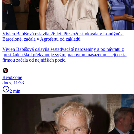
Vivien Babišová oslavila 26 let. Přestože studovala v Londýně a
Barceloně, začala v Agrofertu od základů
Vivien Babišová oslavila šestadvacáté narozeniny a po návratu z
prestižních škol překvapuje svým pracovním nasazením. Její cesta
firmou začala od nejnižších pozic.
ReadZone
dnes, 11:33
2 min