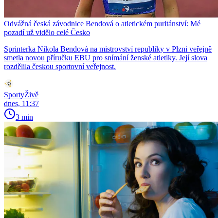
Odvážná česká závodnice Bendová o atletickém puritánství: Mé
pozadí už vidělo celé Česko
Sprinterka Nikola Bendová na mistrovství republiky v Plzni veřejně
smetla novou příručku EBU pro snímání ženské atletiky. Její slova
rozdělila českou sportovní veřejnost.
SportyŽivě
dnes, 11:37
3 min