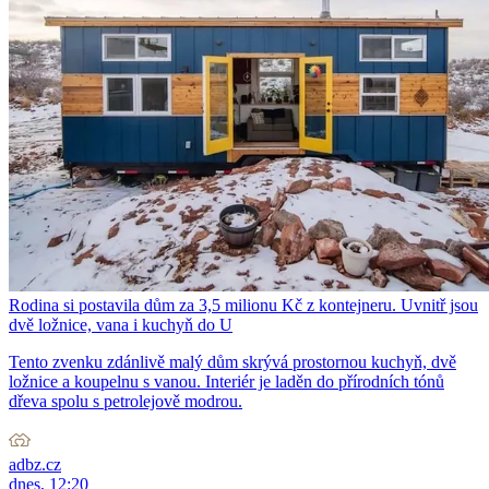
Rodina si postavila dům za 3,5 milionu Kč z kontejneru. Uvnitř jsou
dvě ložnice, vana i kuchyň do U
Tento zvenku zdánlivě malý dům skrývá prostornou kuchyň, dvě
ložnice a koupelnu s vanou. Interiér je laděn do přírodních tónů
dřeva spolu s petrolejově modrou.
adbz.cz
dnes, 12:20