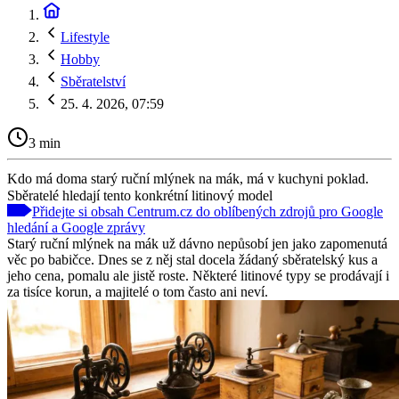
Lifestyle
Hobby
Sběratelství
25. 4. 2026, 07:59
3 min
Kdo má doma starý ruční mlýnek na mák, má v kuchyni poklad.
Sběratelé hledají tento konkrétní litinový model
Přidejte si obsah Centrum.cz do oblíbených zdrojů pro Google
hledání a Google zprávy
Starý ruční mlýnek na mák už dávno nepůsobí jen jako zapomenutá
věc po babičce. Dnes se z něj stal docela žádaný sběratelský kus a
jeho cena, pomalu ale jistě roste. Některé litinové typy se prodávají i
za tisíce korun, a majitelé o tom často ani neví.