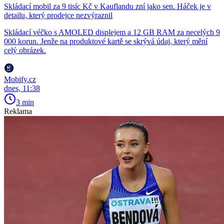
Skládací mobil za 9 tisíc Kč v Kauflandu zní jako sen. Háček je v
detailu, který prodejce nezvýraznil
Skládací véčko s AMOLED displejem a 12 GB RAM za necelých 9
000 korun. Jenže na produktové kartě se skrývá údaj, který mění
celý obrázek.
Mobify.cz
dnes, 11:38
3 min
Reklama