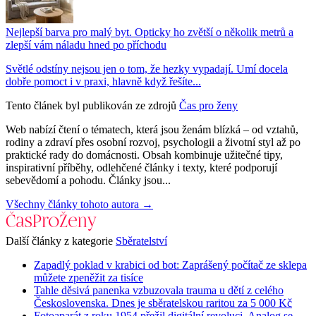
Nejlepší barva pro malý byt. Opticky ho zvětší o několik metrů a
zlepší vám náladu hned po příchodu
Světlé odstíny nejsou jen o tom, že hezky vypadají. Umí docela
dobře pomoct i v praxi, hlavně když řešíte...
Tento článek byl publikován ze zdrojů
Čas pro ženy
Web nabízí čtení o tématech, která jsou ženám blízká – od vztahů,
rodiny a zdraví přes osobní rozvoj, psychologii a životní styl až po
praktické rady do domácnosti. Obsah kombinuje užitečné tipy,
inspirativní příběhy, odlehčené články i texty, které podporují
sebevědomí a pohodu. Články jsou...
Všechny články tohoto autora →
Další články z kategorie
Sběratelství
Zapadlý poklad v krabici od bot: Zaprášený počítač ze sklepa
můžete zpeněžit za tisíce
Tahle děsivá panenka vzbuzovala trauma u dětí z celého
Československa. Dnes je sběratelskou raritou za 5 000 Kč
Fotoaparát z roku 1954 přežil digitální revoluci. Analog se