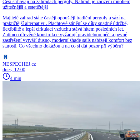
Češi strhávají na zahradách pergoly. Nahradí je zařízení mnohem
užitečnější a estetičtější
Majitelé zahrad stále častěji opouštějí tradiční pergoly a sází na
praktičtější alternativu. Plachtové stínění se díky snadné údržbě,
flexibilitě a lepší cirkulaci vzduchu stává hitem posledních let.
Zatímco dřevěné konstrukce vyžadují pravidelnou péči a pevné
zastřešení vytváří dusno, moderní shade sails nabízejí komfort bez
starostí. Co všechno dokážou a na co si dát pozor při výběru?
NESPECHEJ.cz
dnes, 12:00
4 min