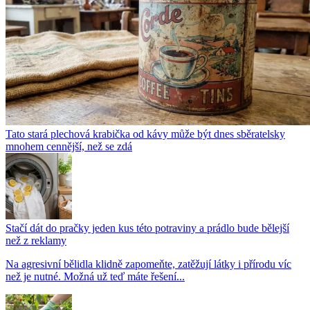
Tato stará plechová krabička od kávy může být dnes sběratelsky
mnohem cennější, než se zdá
Stačí dát do pračky jeden kus této potraviny a prádlo bude bělejší
než z reklamy
Na agresivní bělidla klidně zapomeňte, zatěžují látky i přírodu víc
než je nutné. Možná už teď máte řešení...