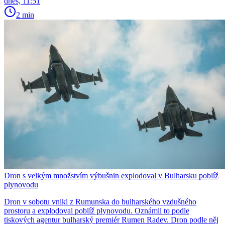
dnes, 11:51
2 min
Dron s velkým množstvím výbušnin explodoval v Bulharsku poblíž
plynovodu
Dron v sobotu vnikl z Rumunska do bulharského vzdušného
prostoru a explodoval poblíž plynovodu. Oznámil to podle
tiskových agentur bulharský premiér Rumen Radev. Dron podle něj