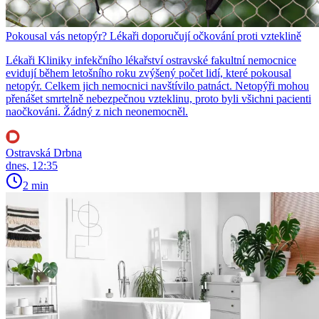
Pokousal vás netopýr? Lékaři doporučují očkování proti vzteklině
Lékaři Kliniky infekčního lékařství ostravské fakultní nemocnice
evidují během letošního roku zvýšený počet lidí, které pokousal
netopýr. Celkem jich nemocnici navštívilo patnáct. Netopýři mohou
přenášet smrtelně nebezpečnou vzteklinu, proto byli všichni pacienti
naočkováni. Žádný z nich neonemocněl.
Ostravská Drbna
dnes, 12:35
2 min