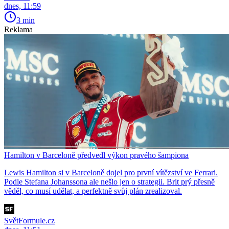
dnes, 11:59
3 min
Reklama
Hamilton v Barceloně předvedl výkon pravého šampiona
Lewis Hamilton si v Barceloně dojel pro první vítězství ve Ferrari.
Podle Stefana Johanssona ale nešlo jen o strategii. Brit prý přesně
věděl, co musí udělat, a perfektně svůj plán zrealizoval.
SvětFormule.cz