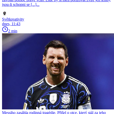
jsou-li schopni se [...]...
Světkreativity
dnes, 11:43
2 min
Messiho zasáhla rodinná tragédie. Přišel o otce, který stál za jeho