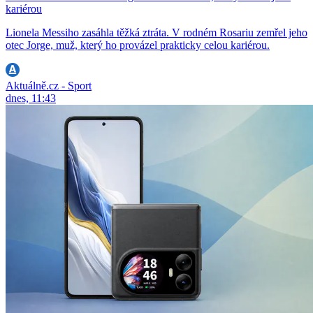
kariérou
Lionela Messiho zasáhla těžká ztráta. V rodném Rosariu zemřel jeho
otec Jorge, muž, který ho provázel prakticky celou kariérou.
Aktuálně.cz - Sport
dnes, 11:43