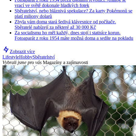
vrací ve světě dokonale hladkých fotek
Sběratelství, nebo bláznivá spekulace? Za karty Pokémonů se
platí miliony dolarů
Zbyla vám doma stará šedivá klávesnice od počítače.
Sběratelé nabízejí za některé až 30 000 Kč
Za socialismu ho měl každý, dnes stojí i statisíce korun.
Fotoaparát z roku 1954 máte možná doma a sedíte na pokladu
Zobrazit více
Lifestyle
Hobby
Sběratelství
Vybrali jsme pro vás
Magazíny a zajímavosti