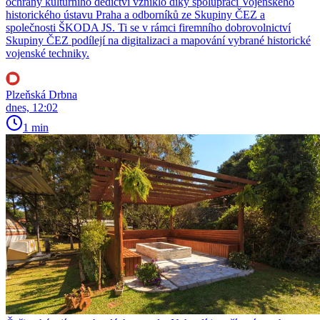
ochrany kulturního dědictví vzniklo díky spolupráci Vojenského
historického ústavu Praha a odborníků ze Skupiny ČEZ a
společnosti ŠKODA JS. Ti se v rámci firemního dobrovolnictví
Skupiny ČEZ podílejí na digitalizaci a mapování vybrané historické
vojenské techniky.
Plzeňská Drbna
dnes, 12:02
1 min