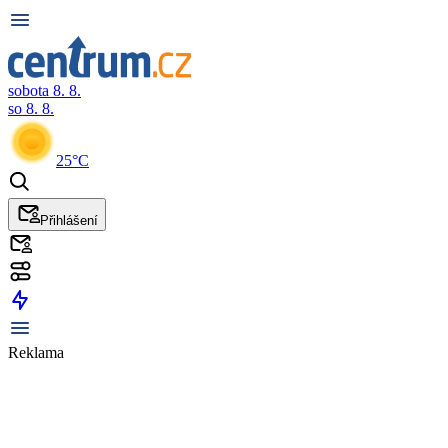
sobota 8. 8.
so 8. 8.
25°C
Přihlášení
Reklama