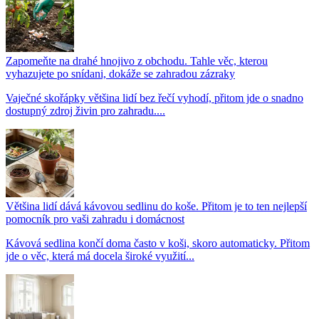
Zapomeňte na drahé hnojivo z obchodu. Tahle věc, kterou
vyhazujete po snídani, dokáže se zahradou zázraky
Vaječné skořápky většina lidí bez řečí vyhodí, přitom jde o snadno
dostupný zdroj živin pro zahradu....
Většina lidí dává kávovou sedlinu do koše. Přitom je to ten nejlepší
pomocník pro vaši zahradu i domácnost
Kávová sedlina končí doma často v koši, skoro automaticky. Přitom
jde o věc, která má docela široké využití...