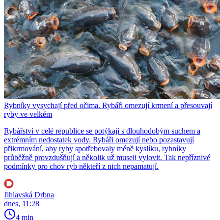
Rybníky vysychají před očima. Rybáři omezují krmení a přesouvají
ryby ve velkém
Rybářství v celé republice se potýkají s dlouhodobým suchem a
extrémním nedostatek vody. Rybáři omezují nebo pozastavují
přikrmování, aby ryby spotřebovaly méně kyslíku, rybníky
průběžně provzdušňují a několik už museli vylovit. Tak nepříznivé
podmínky pro chov ryb někteří z nich nepamatují.
Jihlavská Drbna
dnes, 11:28
4 min