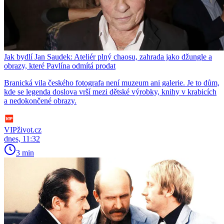
Jak bydlí Jan Saudek: Ateliér plný chaosu, zahrada jako džungle a
obrazy, které Pavlína odmítá prodat
Branická vila českého fotografa není muzeum ani galerie. Je to dům,
kde se legenda doslova vrší mezi dětské výrobky, knihy v krabicích
a nedokončené obrazy.
VIPživot.cz
dnes, 11:32
3 min