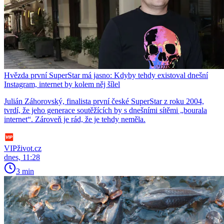
Hvězda první SuperStar má jasno: Kdyby tehdy existoval dnešní
Instagram, internet by kolem něj šílel
Julián Záhorovský, finalista první české SuperStar z roku 2004,
tvrdí, že jeho generace soutěžících by s dnešními sítěmi „bourala
internet“. Zároveň je rád, že je tehdy neměla.
VIPživot.cz
dnes, 11:28
3 min