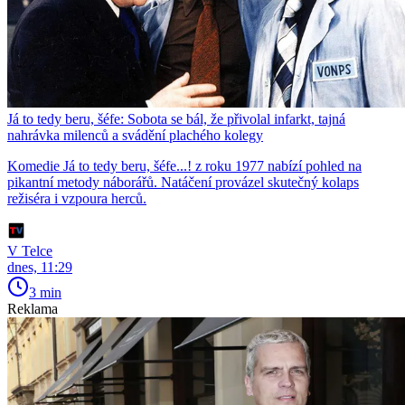
Já to tedy beru, šéfe: Sobota se bál, že přivolal infarkt, tajná
nahrávka milenců a svádění plachého kolegy
Komedie Já to tedy beru, šéfe...! z roku 1977 nabízí pohled na
pikantní metody náborářů. Natáčení provázel skutečný kolaps
režiséra i vzpoura herců.
V Telce
dnes, 11:29
3 min
Reklama