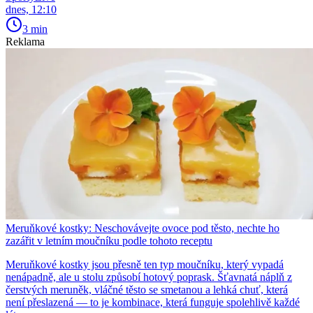
dnes, 12:10
3 min
Reklama
Meruňkové kostky: Neschovávejte ovoce pod těsto, nechte ho
zazářit v letním moučníku podle tohoto receptu
Meruňkové kostky jsou přesně ten typ moučníku, který vypadá
nenápadně, ale u stolu způsobí hotový poprask. Šťavnatá náplň z
čerstvých meruněk, vláčné těsto se smetanou a lehká chuť, která
není přeslazená — to je kombinace, která funguje spolehlivě každé