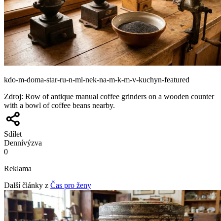
kdo-m-doma-star-ru-n-ml-nek-na-m-k-m-v-kuchyn-featured
Zdroj
:
Row of antique manual coffee grinders on a wooden counter
with a bowl of coffee beans nearby.
Sdílet
Denní
výzva
0
Reklama
Další články z
Čas pro ženy