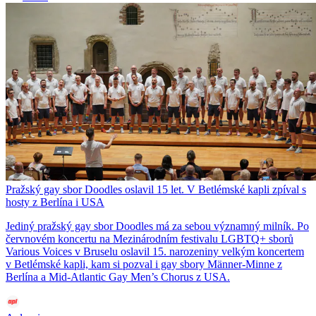
Pražský gay sbor Doodles oslavil 15 let. V Betlémské kapli zpíval s
hosty z Berlína i USA
Jediný pražský gay sbor Doodles má za sebou významný milník. Po
červnovém koncertu na Mezinárodním festivalu LGBTQ+ sborů
Various Voices v Bruselu oslavil 15. narozeniny velkým koncertem
v Betlémské kapli, kam si pozval i gay sbory Männer-Minne z
Berlína a Mid-Atlantic Gay Men’s Chorus z USA.