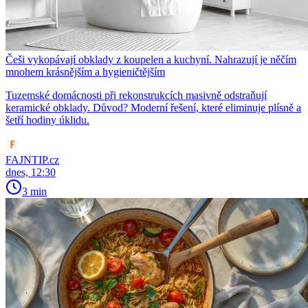
Češi vykopávají obklady z koupelen a kuchyní. Nahrazují je něčím
mnohem krásnějším a hygieničtějším
Tuzemské domácnosti při rekonstrukcích masivně odstraňují
keramické obklady. Důvod? Moderní řešení, které eliminuje plísně a
šetří hodiny úklidu.
FAJNTIP.cz
dnes, 12:30
3 min