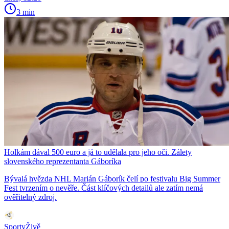
3 min
Holkám dával 500 euro a já to udělala pro jeho oči. Zálety
slovenského reprezentanta Gáboríka
Bývalá hvězda NHL Marián Gáborík čelí po festivalu Big Summer
Fest tvrzením o nevěře. Část klíčových detailů ale zatím nemá
ověřitelný zdroj.
SportyŽivě