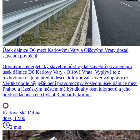
Úsek dálnice D6 mezi Karlovými Vary a Olšovými Vraty dostal
stavební povolení
Dopravní a energetický stavební úřad vydal stavební povolení pro
úsek dálnice D6 Karlovy Vary - Olšová Vrata. Vyplývá to z
rozhodnutí na jeho úřední desce, informoval server Zdopravy.cz.
Verdikt podle něj ještě není pravomocný. Poslední úsek dálnice mezi
Prahou a lázeňským městem má být dlouhý osm kilometrů a jeho
předpokládaná cena byla 4,3 miliardy korun.
Karlovarská Drbna
dnes, 12:00
2 min