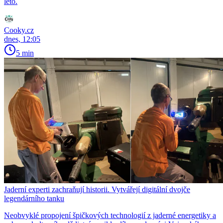
léto.
Cooky.cz
dnes, 12:05
5 min
Jaderní experti zachraňují historii. Vytvářejí digitální dvojče
legendárního tanku
Neobvyklé propojení špičkových technologií z jaderné energetiky a