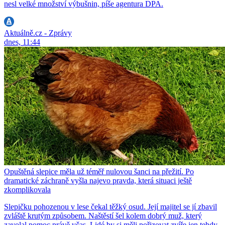
nesl velké množství výbušnin, píše agentura DPA.
Aktuálně.cz - Zprávy
dnes, 11:44
Opuštěná slepice měla už téměř nulovou šanci na přežití. Po
dramatické záchraně vyšla najevo pravda, která situaci ještě
zkomplikovala
Slepičku pohozenou v lese čekal těžký osud. Její majitel se jí zbavil
zvláště krutým způsobem. Naštěstí šel kolem dobrý muž, který
zavolal pomoc právě včas. Lidé by si měli pořizovat zvíře jen tehdy,