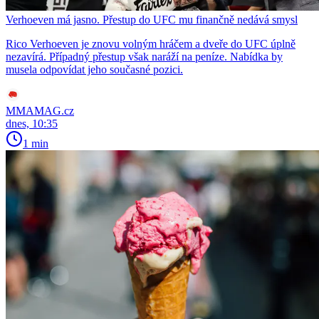
Verhoeven má jasno. Přestup do UFC mu finančně nedává smysl
Rico Verhoeven je znovu volným hráčem a dveře do UFC úplně
nezavírá. Případný přestup však naráží na peníze. Nabídka by
musela odpovídat jeho současné pozici.
MMAMAG.cz
dnes, 10:35
1 min