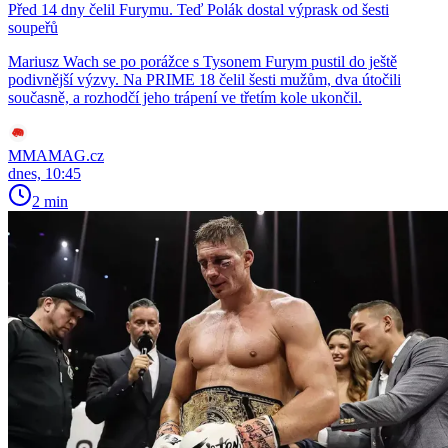
Před 14 dny čelil Furymu. Teď Polák dostal výprask od šesti
soupeřů
Mariusz Wach se po porážce s Tysonem Furym pustil do ještě
podivnější výzvy. Na PRIME 18 čelil šesti mužům, dva útočili
současně, a rozhodčí jeho trápení ve třetím kole ukončil.
MMAMAG.cz
dnes, 10:45
2 min