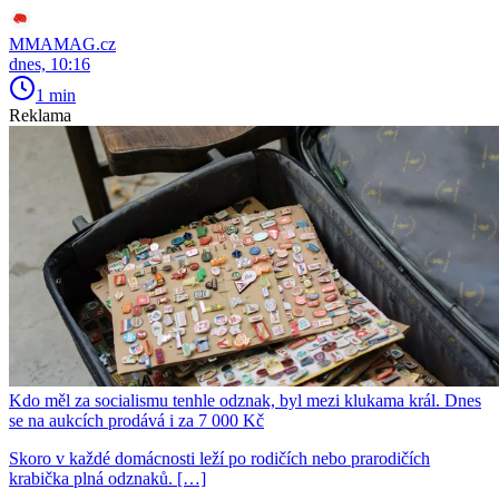
MMAMAG.cz
dnes, 10:16
1 min
Reklama
Kdo měl za socialismu tenhle odznak, byl mezi klukama král. Dnes
se na aukcích prodává i za 7 000 Kč
Skoro v každé domácnosti leží po rodičích nebo prarodičích
krabička plná odznaků. […]