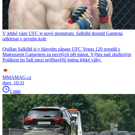
V lehké váze UFC je nové monstrum. Salkilld donutil Gamrota
odklepat v prvním kole
Quillan Salkilld si v hlavním zápase UFC Vegas 120 poradil s
Mateuszem Gamrotem za necelých pět minut. Výhra nad zkušeným
Polákem ho řadí mezi nejžhavější jména lehké váhy.
MMAMAG.cz
dnes, 10:31
1 min