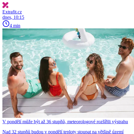
Extrafit.cz
dnes, 10:15
4 min
V pondělí může být až 36 stupňů, meteorologové rozšířili výstrahu
Nad 32 stupňů budou v pondělí teploty stoupat na většině území