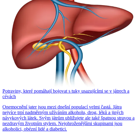
Potraviny, které pomáhají bojovat s tuky usazujícími se v játrech a
cévách
Onemocnění jater jsou mezi dnešní populací velmi častá. Játra
nejvíce trpí nadměrným užíváním alkoholu, drog, léků a jiných
návykových látek. Svým játrům ubližujete ale také špatnou stravou a
nezdravým životním stylem. Nejohroženějšími skupinami jsou
alkoholici, obézní lidé a diabetici.