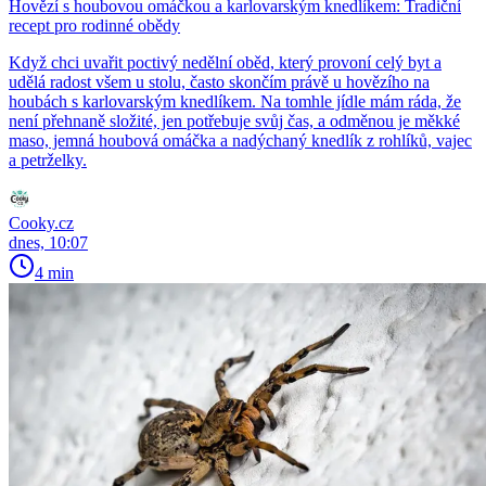
Hovězí s houbovou omáčkou a karlovarským knedlíkem: Tradiční
recept pro rodinné obědy
Když chci uvařit poctivý nedělní oběd, který provoní celý byt a
udělá radost všem u stolu, často skončím právě u hovězího na
houbách s karlovarským knedlíkem. Na tomhle jídle mám ráda, že
není přehnaně složité, jen potřebuje svůj čas, a odměnou je měkké
maso, jemná houbová omáčka a nadýchaný knedlík z rohlíků, vajec
a petrželky.
Cooky.cz
dnes, 10:07
4 min