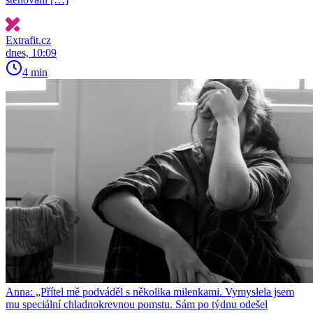
Extrafit.cz
dnes, 10:09
4 min
Anna: „Přítel mě podváděl s několika milenkami. Vymyslela jsem
mu speciální chladnokrevnou pomstu. Sám po týdnu odešel