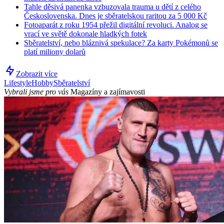
Tahle děsivá panenka vzbuzovala trauma u dětí z celého
Československa. Dnes je sběratelskou raritou za 5 000 Kč
Fotoaparát z roku 1954 přežil digitální revoluci. Analog se
vrací ve světě dokonale hladkých fotek
Sběratelství, nebo bláznivá spekulace? Za karty Pokémonů se
platí miliony dolarů
Zobrazit více
Lifestyle
Hobby
Sběratelství
Vybrali jsme pro vás
Magazíny a zajímavosti