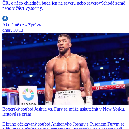
ČR, o něco chladněji bude jen na severu nebo severovýchodě země
nebo v části Vysočiny.
Aktuálně.cz - Zprávy
dnes, 10:13
Boxerský souboj Joshua vs. Fury se může uskutečnit v New Yorku.
Britové se brání
Dlouho očekávaný souboj Anthonyho Joshuy s Tysonem Furym se