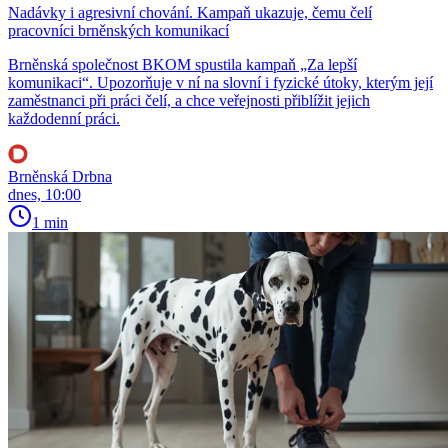
Nadávky i agresivní chování. Kampaň ukazuje, čemu čelí
pracovníci brněnských komunikací
Brněnská společnost BKOM spustila kampaň „Za lepší
komunikaci“. Upozorňuje v ní na slovní i fyzické útoky, kterým její
zaměstnanci při práci čelí, a chce veřejnosti přiblížit jejich
každodenní práci.
Brněnská Drbna
dnes, 10:00
1 min