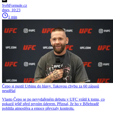
SvětFormule.cz
dnes, 10:23
1 min
Čepo si pustil Urbinu do hlavy. Takovou chybu za 60 zápasů
neudělal
Vlasto Čepo se po nevydařeném debutu v UFC vrátil k tomu, co
pokazil ještě před prvním úderem. Přiznal, že ho v Bělehradě
pohltila atmosféra a emoce převzaly kontrolu.