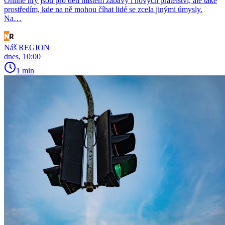
Online hry jsou pro děti místem zábavy i nových přátelství, ale také
prostředím, kde na ně mohou číhat lidé se zcela jinými úmysly.
Na…
Náš REGION
dnes, 10:00
1 min