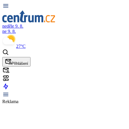
neděle 9. 8.
ne 9. 8.
27°C
Přihlášení
Reklama