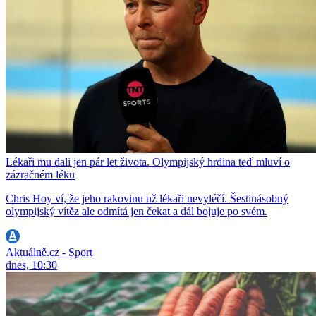
Lékaři mu dali jen pár let života. Olympijský hrdina teď mluví o
zázračném léku
Chris Hoy ví, že jeho rakovinu už lékaři nevyléčí. Šestinásobný
olympijský vítěz ale odmítá jen čekat a dál bojuje po svém.
Aktuálně.cz - Sport
dnes, 10:30