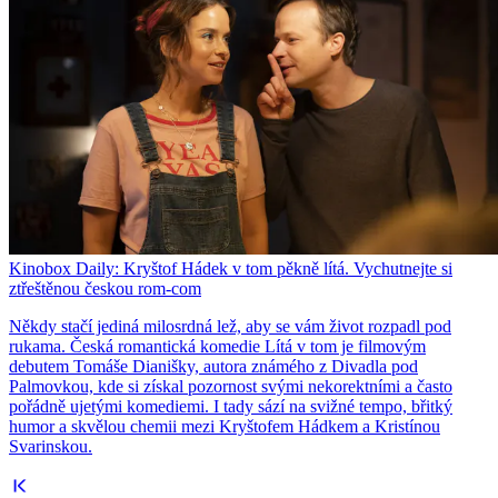
Kinobox Daily: Kryštof Hádek v tom pěkně lítá. Vychutnejte si
ztřeštěnou českou rom-com
Někdy stačí jediná milosrdná lež, aby se vám život rozpadl pod
rukama. Česká romantická komedie Lítá v tom je filmovým
debutem Tomáše Dianišky, autora známého z Divadla pod
Palmovkou, kde si získal pozornost svými nekorektními a často
pořádně ujetými komediemi. I tady sází na svižné tempo, břitký
humor a skvělou chemii mezi Kryštofem Hádkem a Kristínou
Svarinskou.