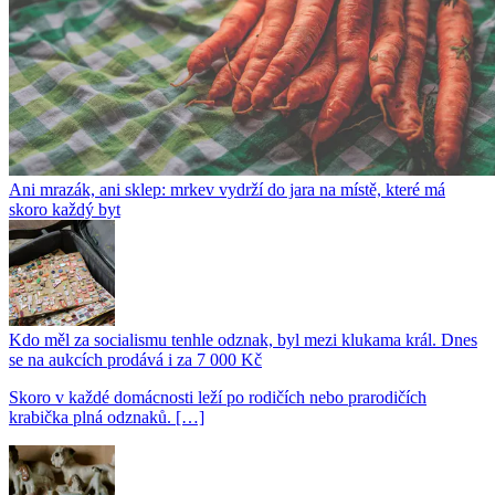
Ani mrazák, ani sklep: mrkev vydrží do jara na místě, které má
skoro každý byt
Kdo měl za socialismu tenhle odznak, byl mezi klukama král. Dnes
se na aukcích prodává i za 7 000 Kč
Skoro v každé domácnosti leží po rodičích nebo prarodičích
krabička plná odznaků. […]