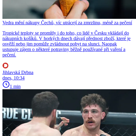
Vedra mění nákupy Čechů, víc utrácejí za zmrzlinu, méně za pečení
Tropické teploty se promítly i do toho, co lidé v Česku vkládají do
nákupních košíků. V horkých dnech dávají přednost zboží, které je
osvěží nebo jim pomůže zvládnout pobyt na slunci. Naopak
ustupuje zájem o některé potraviny běžně používané při vaření a
pečení.
Jihlavská Drbna
dnes, 10:34
1 min