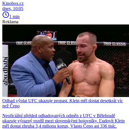
Kinobox.cz
dnes, 10:05
1 min
Reklama
Odhad výplat UFC ukazuje propast. Klein měl dostat desetkrát víc
než Čepo
Neoficiální přehled odhadovaných odměn z UFC v Bělehradě
ukazuje výrazný rozdíl mezi slovenskými bojovníky. Ľudovít Klein
měl dostat zhruba 3,4 milionu korun, Vlasto Čepo asi 336 tisíc.