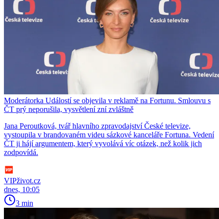
Moderátorka Událostí se objevila v reklamě na Fortunu. Smlouvu s
ČT prý neporušila, vysvětlení zní zvláštně
Jana Peroutková, tvář hlavního zpravodajství České televize,
vystoupila v brandovaném videu sázkové kanceláře Fortuna. Vedení
ČT ji hájí argumentem, který vyvolává víc otázek, než kolik jich
zodpovídá.
VIPživot.cz
dnes, 10:05
3 min