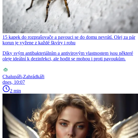
15 kapek do rozprašovače a pavouci se do domu nevrátí. Olej za pár
korun je vyžene z každé škvíry i rohu
Díky svým antibakteriálním a antivirovým vlastnostem jsou některé
oleje ideální k dezinfekci, ale hodit se mohou i proti pavoukům.
Chalupáři-Zahrádkáři
dnes, 10:07
2 min