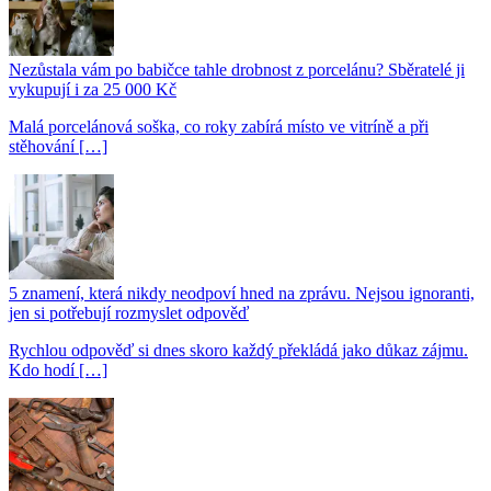
Nezůstala vám po babičce tahle drobnost z porcelánu? Sběratelé ji
vykupují i za 25 000 Kč
Malá porcelánová soška, co roky zabírá místo ve vitríně a při
stěhování […]
5 znamení, která nikdy neodpoví hned na zprávu. Nejsou ignoranti,
jen si potřebují rozmyslet odpověď
Rychlou odpověď si dnes skoro každý překládá jako důkaz zájmu.
Kdo hodí […]