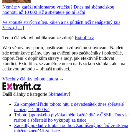
Nemáte v garáži tuhle starou vrtačku? Dnes má sběratelskou
hodnotu až 10 000 Kč a sběratelé po ní lační
Ve spoustě starých dílen, kůlen a na půdách leží nenápadný kus
železa, […]
Tento článek byl publikován ze zdrojů
Extrafit.cz
Web věnovaný sportu, posilování a zdravému stravování. Najdete
zde tréninkové plány, tipy na cvičení pro začátečníky i pokročilé,
doporučení k doplňkům stravy a rady, jak efektivně budovat
kondici. Extrafit.cz se zaměřuje nejen na fyzickou stránku, ale i na
celkovou pohodu – přináší motivaci,...
Všechny články tohoto autora →
Další články z kategorie
Sběratelství
Za kompletní řadu tohoto hitu z devadesátek dnes sběratelé
nabízejí 15 000 Kč
Tohoto japonského plyšáka mělo každé dítě v ČSSR. Dnes je
raritou a sběratelé ho vykupují za tisíce
Zapadlý poklad v krabici od bot: Zaprášený počítač ze sklepa
můžete zpeněžit za tisíce