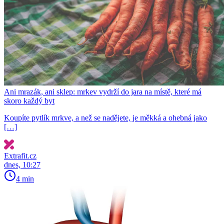
Ani mrazák, ani sklep: mrkev vydrží do jara na místě, které má
skoro každý byt
Koupíte pytlík mrkve, a než se nadějete, je měkká a ohebná jako
[…]
Extrafit.cz
dnes, 10:27
4 min