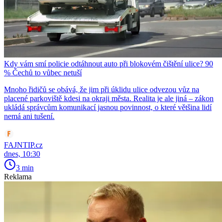
Kdy vám smí policie odtáhnout auto při blokovém čištění ulice? 90
% Čechů to vůbec netuší
Mnoho řidičů se obává, že jim při úklidu ulice odvezou vůz na
placené parkoviště kdesi na okraji města. Realita je ale jiná – zákon
ukládá správcům komunikací jasnou povinnost, o které většina lidí
nemá ani tušení.
FAJNTIP.cz
dnes, 10:30
3 min
Reklama