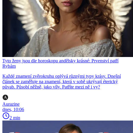
Tyto ženy jsou dle horoskopu andělsky krásné: Prvenství patří
Rybám
Každé znamení zvěrokruhu oplývá různými typy krásy. Dnešní
článek se zaměřuje na znamení, která v sobě ukrývají éterický
půvab. Působí něžně, jako víly. Patříte mezi ně i vy?
Aurazine
dnes, 10:06
2 min