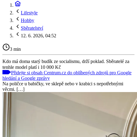
Lifestyle
Hobby
Sběratelství
12. 6. 2026, 04:52
3 min
Kdo má doma starý budík ze socialismu, drží poklad. Sběratelé za
tenhle model platí i 10 000 Kč
Přidejte si obsah Centrum.cz do oblíbených zdrojů pro Google
hledání a Google zprávy
Na poličce u babičky, ve sklepě nebo v krabici s nepotřebnými
věcmi. […]