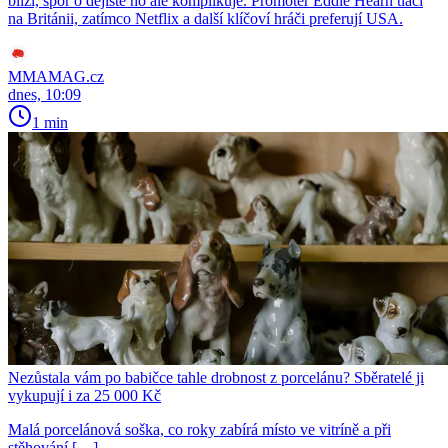
blíží, spor o dějiště ho ale komplikuje. Promotér Eddie Hearn tlačí
na Británii, zatímco Netflix a další klíčoví hráči preferují USA.
MMAMAG.cz
dnes, 10:09
1 min
Nezůstala vám po babičce tahle drobnost z porcelánu? Sběratelé ji
vykupují i za 25 000 Kč
Malá porcelánová soška, co roky zabírá místo ve vitríně a při
stěhování […]