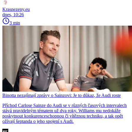
Krasnezeny.eu
dnes, 10:26
3 min
Binotta nezajímají zprávy o Sainzovi: Je to důkaz, že Audi roste
Příchod Carlose Sainze do Audi se v různých časových intervalech
stává pravidelným tématem už dva roky. Williams mu nedokáže
poskytnout konkurenceschopnou či vítěznou techniku, a tak opět
ožívají šeptanda o jeho spojení s Audi.