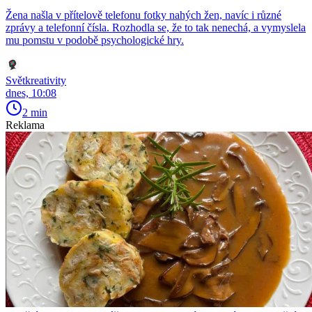
Žena našla v přítelově telefonu fotky nahých žen, navíc i různé
zprávy a telefonní čísla. Rozhodla se, že to tak nenechá, a vymyslela
mu pomstu v podobě psychologické hry.
Světkreativity
dnes, 10:08
2 min
Reklama