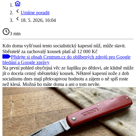
Umíme poradit
18. 5. 2026, 16:04
3 min
Kdo doma vyšťourá tento socialistický kapesní nůž, může slavit.
Sběratelé za zachovalý kousek platí až 12 000 Kč
Přidejte si obsah Centrum.cz do oblíbených zdrojů pro Google
hledání a Google zprávy
Na první pohled obyčejná věc ze šuplíku po dědovi, ale klidně může
jít o docela cenný sběratelský kousek. Některé kapesní nože z dob
socialismu dnes mají překvapivou hodnotu a zájem o ně spíš roste
než klesá. Možná ho máte doma a ani o tom nevíte.