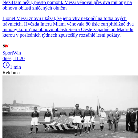
Nežil tam nežil, přesto pomohl. Messi věnoval přes dva miliony na
obnovu oblastí zničených ohněm
Lionel Messi znovu ukázal, že jeho vliv nekončí na fotbalových
trávnících. Hvězda Interu Miami věnovala 80 tisíc eur(přibližně dva
miliony korun) na obnovu oblasti Sierra Oeste západně od Madridu,
kterou v posledních týdnech zpustošily rozsáhlé lesní požáry.
SportWin
dnes, 11:20
1 min
Reklama