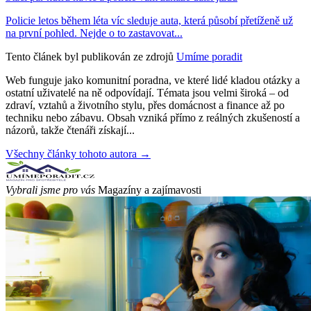
Policie letos během léta víc sleduje auta, která působí přetíženě už
na první pohled. Nejde o to zastavovat...
Tento článek byl publikován ze zdrojů
Umíme poradit
Web funguje jako komunitní poradna, ve které lidé kladou otázky a
ostatní uživatelé na ně odpovídají. Témata jsou velmi široká – od
zdraví, vztahů a životního stylu, přes domácnost a finance až po
techniku nebo zábavu. Obsah vzniká přímo z reálných zkušeností a
názorů, takže čtenáři získají...
Všechny články tohoto autora →
Vybrali jsme pro vás
Magazíny a zajímavosti