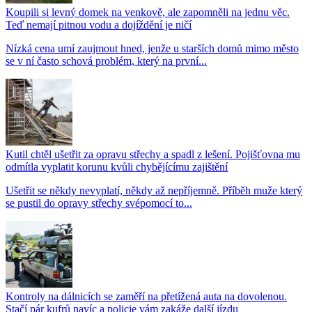
Koupili si levný domek na venkově, ale zapomněli na jednu věc.
Teď nemají pitnou vodu a dojíždění je ničí
Nízká cena umí zaujmout hned, jenže u starších domů mimo město
se v ní často schová problém, který na první...
Kutil chtěl ušetřit za opravu střechy a spadl z lešení. Pojišťovna mu
odmítla vyplatit korunu kvůli chybějícímu zajištění
Ušetřit se někdy nevyplatí, někdy až nepříjemně. Příběh muže který
se pustil do opravy střechy svépomocí to...
Kontroly na dálnicích se zaměří na přetížená auta na dovolenou.
Stačí pár kufrů navíc a policie vám zakáže další jízdu