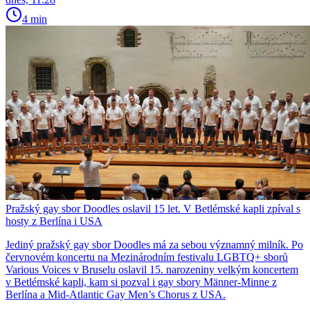
4 min
Pražský gay sbor Doodles oslavil 15 let. V Betlémské kapli zpíval s
hosty z Berlína i USA
Jediný pražský gay sbor Doodles má za sebou významný milník. Po
červnovém koncertu na Mezinárodním festivalu LGBTQ+ sborů
Various Voices v Bruselu oslavil 15. narozeniny velkým koncertem
v Betlémské kapli, kam si pozval i gay sbory Männer-Minne z
Berlína a Mid-Atlantic Gay Men’s Chorus z USA.