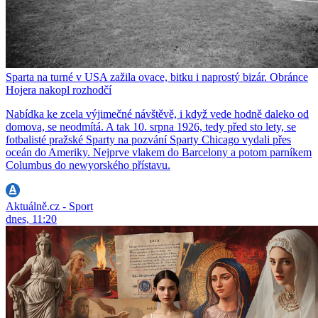
Sparta na turné v USA zažila ovace, bitku i naprostý bizár. Obránce
Hojera nakopl rozhodčí
Nabídka ke zcela výjimečné návštěvě, i když vede hodně daleko od
domova, se neodmítá. A tak 10. srpna 1926, tedy před sto lety, se
fotbalisté pražské Sparty na pozvání Sparty Chicago vydali přes
oceán do Ameriky. Nejprve vlakem do Barcelony a potom parníkem
Columbus do newyorského přístavu.
Aktuálně.cz - Sport
dnes, 11:20