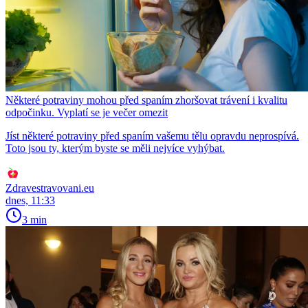
Některé potraviny mohou před spaním zhoršovat trávení i kvalitu
odpočinku. Vyplatí se je večer omezit
Jíst některé potraviny před spaním vašemu tělu opravdu neprospívá.
Toto jsou ty, kterým byste se měli nejvíce vyhýbat.
Zdravestravovani.eu
dnes, 11:33
3 min