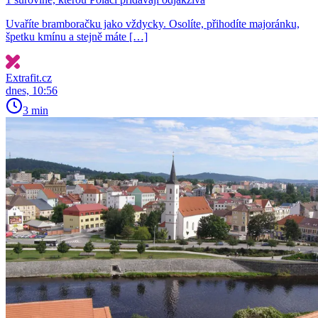
Uvaříte bramboračku jako vždycky. Osolíte, přihodíte majoránku,
špetku kmínu a stejně máte […]
Extrafit.cz
dnes, 10:56
3 min