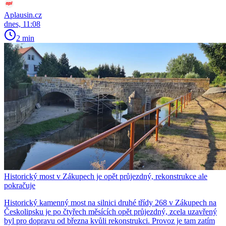
Aplausin.cz
dnes, 11:08
2 min
Historický most v Zákupech je opět průjezdný, rekonstrukce ale
pokračuje
Historický kamenný most na silnici druhé třídy 268 v Zákupech na
Českolipsku je po čtyřech měsících opět průjezdný, zcela uzavřený
byl pro dopravu od března kvůli rekonstrukci. Provoz je tam zatím