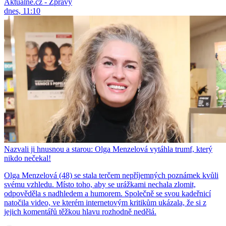
Aktuálně.cz - Zprávy
dnes, 11:10
Nazvali ji hnusnou a starou: Olga Menzelová vytáhla trumf, který
nikdo nečekal!
Olga Menzelová (48) se stala terčem nepříjemných poznámek kvůli
svému vzhledu. Místo toho, aby se urážkami nechala zlomit,
odpověděla s nadhledem a humorem. Společně se svou kadeřnicí
natočila video, ve kterém internetovým kritikům ukázala, že si z
jejich komentářů těžkou hlavu rozhodně nedělá.