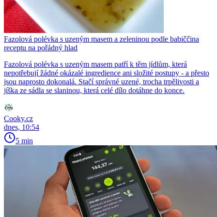
Fazolová polévka s uzeným masem a zeleninou podle babiččina
receptu na pořádný hlad
Fazolová polévka s uzeným masem patří k těm jídlům, která
nepotřebují žádné okázalé ingredience ani složité postupy - a přesto
jsou naprosto dokonalá. Stačí správné uzené, trocha trpělivosti a
jíška ze sádla se slaninou, která celé dílo dotáhne do konce.
Cooky.cz
dnes, 10:54
5 min