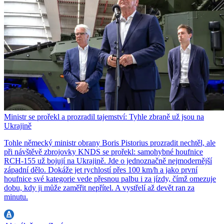
Ministr se prořekl a prozradil tajemství: Tyhle zbraně už jsou na
Ukrajině
Tohle německý ministr obrany Boris Pistorius prozradit nechtěl, ale
při návštěvě zbrojovky KNDS se prořekl: samohybné houfnice
RCH-155 už bojují na Ukrajině. Jde o jednoznačně nejmodernější
západní dělo. Dokáže jet rychlostí přes 100 km/h a jako první
houfnice své kategorie vede přesnou palbu i za jízdy, čímž omezuje
dobu, kdy ji může zaměřit nepřítel. A vystřelí až devět ran za
minutu.