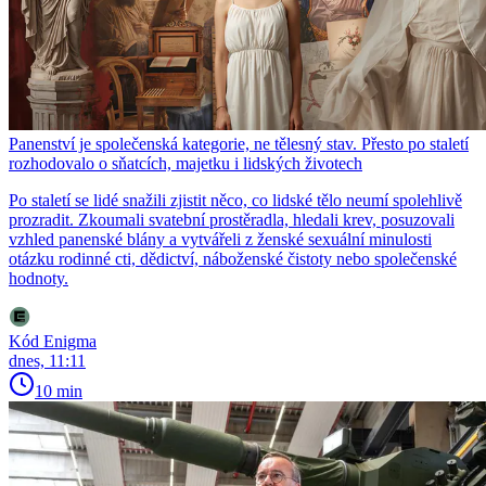
Panenství je společenská kategorie, ne tělesný stav. Přesto po staletí
rozhodovalo o sňatcích, majetku i lidských životech
Po staletí se lidé snažili zjistit něco, co lidské tělo neumí spolehlivě
prozradit. Zkoumali svatební prostěradla, hledali krev, posuzovali
vzhled panenské blány a vytvářeli z ženské sexuální minulosti
otázku rodinné cti, dědictví, náboženské čistoty nebo společenské
hodnoty.
Kód Enigma
dnes, 11:11
10 min