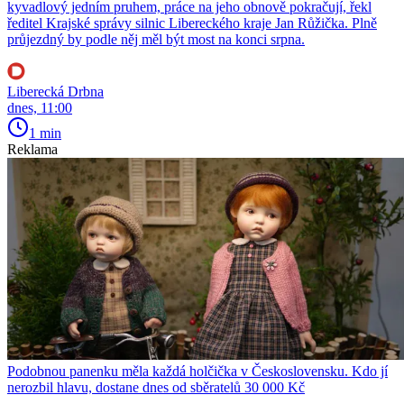
kyvadlový jedním pruhem, práce na jeho obnově pokračují, řekl
ředitel Krajské správy silnic Libereckého kraje Jan Růžička. Plně
průjezdný by podle něj měl být most na konci srpna.
Liberecká Drbna
dnes, 11:00
1 min
Reklama
Podobnou panenku měla každá holčička v Československu. Kdo jí
nerozbil hlavu, dostane dnes od sběratelů 30 000 Kč