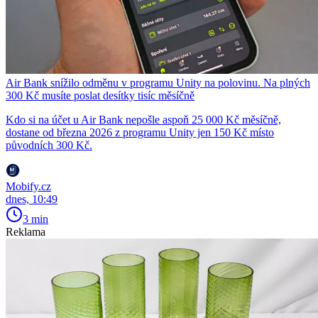
Air Bank snížilo odměnu v programu Unity na polovinu. Na plných
300 Kč musíte poslat desítky tisíc měsíčně
Kdo si na účet u Air Bank nepošle aspoň 25 000 Kč měsíčně,
dostane od března 2026 z programu Unity jen 150 Kč místo
původních 300 Kč.
Mobify.cz
dnes, 10:49
3 min
Reklama