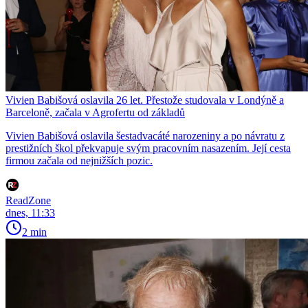
Vivien Babišová oslavila 26 let. Přestože studovala v Londýně a
Barceloně, začala v Agrofertu od základů
Vivien Babišová oslavila šestadvacáté narozeniny a po návratu z
prestižních škol překvapuje svým pracovním nasazením. Její cesta
firmou začala od nejnižších pozic.
ReadZone
dnes, 11:33
2 min