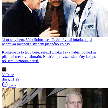
Já to tedy beru, šéfe: Sobota se bál, že přivolal infarkt, tajná
nahrávka milenců a svádění plachého kolegy
Komedie Já to tedy beru, šéfe...! z roku 1977 nabízí pohled na
pikantní metody náborářů. Natáčení provázel skutečný kolaps
režiséra i vzpoura herců.
V Telce
dnes, 11:29
3 min