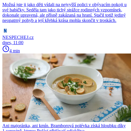
Možná jste ji jako děti vídali na nejvyšší polici v obývacím pokoji u
své babičky. Seděla tam jako tichý strážce rodinných vzpomínek,
dokonale upravená, ale přísně zakázaná na hraní. Stačil totiž jediný
neopatrný pohyb a její křehká krása mohla skončit v troskách.
NESPECHEJ.cz
dnes, 11:00
4 min
Ani majoránka, ani kmín. Bramborová polévka získá hloubku díky
1 surovině, kterou Poláci přidávají odjakživa