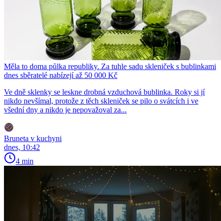
Měla to doma půlka republiky. Za tuhle sadu skleniček s bublinkami
dnes sběratelé nabízejí až 50 000 Kč
Ve dně sklenky se leskne drobná vzduchová bublinka. Roky si jí
nikdo nevšímal, protože z těch skleniček se pilo o svátcích i ve
všední dny a nikdo je nepovažoval za...
Bruneta v kuchyni
dnes, 10:42
4 min