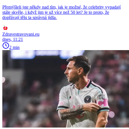
Přemýšleli jste někdy nad tím, jak je možné, že celebrity vypadají
stále skvěle, i když jim je už více než 50 let? Je to proto, že
dopřávají tělu ta správná jídla.
Zdravestravovani.eu
dnes, 11:21
2 min