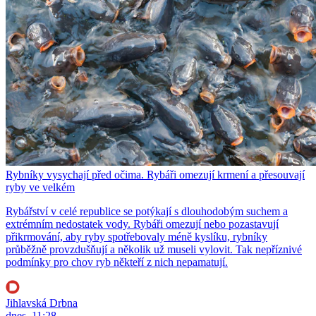
Rybníky vysychají před očima. Rybáři omezují krmení a přesouvají
ryby ve velkém
Rybářství v celé republice se potýkají s dlouhodobým suchem a
extrémním nedostatek vody. Rybáři omezují nebo pozastavují
přikrmování, aby ryby spotřebovaly méně kyslíku, rybníky
průběžně provzdušňují a několik už museli vylovit. Tak nepříznivé
podmínky pro chov ryb někteří z nich nepamatují.
Jihlavská Drbna
dnes, 11:28