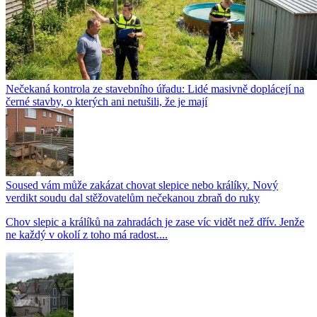
Nečekaná kontrola ze stavebního úřadu: Lidé masivně doplácejí na
černé stavby, o kterých ani netušili, že je mají
Soused vám může zakázat chovat slepice nebo králíky. Nový
verdikt soudu dal stěžovatelům nečekanou zbraň do ruky
Chov slepic a králíků na zahradách je zase víc vidět než dřív. Jenže
ne každý v okolí z toho má radost....