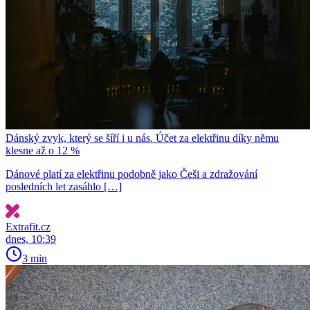
Dánský zvyk, který se šíří i u nás. Účet za elektřinu díky němu
klesne až o 12 %
Dánové platí za elektřinu podobně jako Češi a zdražování
posledních let zasáhlo […]
Extrafit.cz
dnes, 10:39
3 min