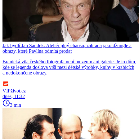
Jak bydlí Jan Saudek: Ateliér plný chaosu, zahrada jako džungle a
obrazy, které Pavlína odmítá prodat
Branická vila českého fotografa není muzeum ani galerie. Je to dům,
kde se legenda doslova vrší mezi dětské výrobky, knihy v krabicích
a nedokončené obrazy.
VIPživot.cz
dnes, 11:32
3 min