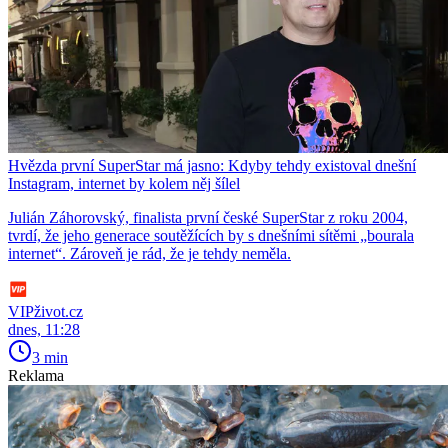
Hvězda první SuperStar má jasno: Kdyby tehdy existoval dnešní
Instagram, internet by kolem něj šílel
Julián Záhorovský, finalista první české SuperStar z roku 2004,
tvrdí, že jeho generace soutěžících by s dnešními sítěmi „bourala
internet“. Zároveň je rád, že je tehdy neměla.
VIPživot.cz
dnes, 11:28
3 min
Reklama