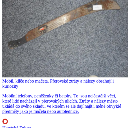
Mobil, klíče nebo mačeta. Přerovské ztráty a nálezy obsahují i
kuriozity
Mobilní telefony, peněženky či batohy. To jsou nejčastější věci,
které lidé nacházejí v přerovských ulicích. Ztráty a nálezy město
ukládá do svého skladu, ve kterém se ale dají najít i méně obvyklé
předměty jako je mačeta nebo autolednice.
Hanácká Drbna