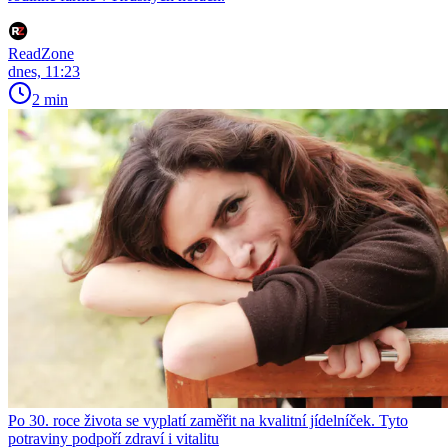
ReadZone
dnes, 11:23
2 min
Po 30. roce života se vyplatí zaměřit na kvalitní jídelníček. Tyto
potraviny podpoří zdraví i vitalitu