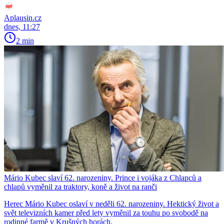
Aplausin.cz
dnes, 11:27
2 min
Mário Kubec slaví 62. narozeniny. Prince i vojáka z Chlapců a
chlapů vyměnil za traktory, koně a život na ranči
Herec Mário Kubec oslaví v neděli 62. narozeniny. Hektický život a
svět televizních kamer před lety vyměnil za touhu po svobodě na
rodinné farmě v Krušných horách.