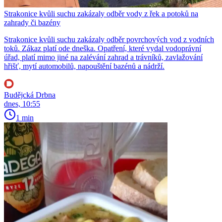
Strakonice kvůli suchu zakázaly odběr vody z řek a potoků na
zahrady či bazény
Strakonice kvůli suchu zakázaly odběr povrchových vod z vodních
toků. Zákaz platí ode dneška. Opatření, které vydal vodoprávní
úřad, platí mimo jiné na zalévání zahrad a trávníků, zavlažování
hřišť, mytí automobilů, napouštění bazénů a nádrží.
Budějcká Drbna
dnes, 10:55
1 min