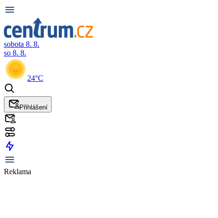
sobota 8. 8.
so 8. 8.
24°C
Přihlášení
Reklama