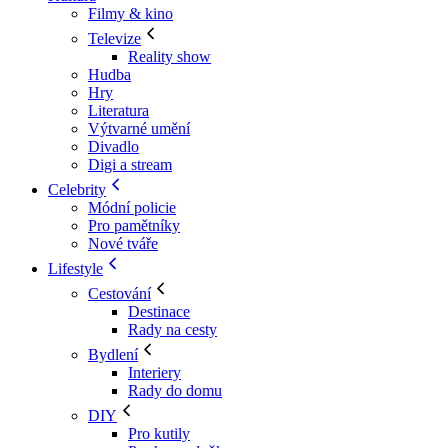
Filmy & kino
Televize
Reality show
Hudba
Hry
Literatura
Výtvarné umění
Divadlo
Digi a stream
Celebrity
Módní policie
Pro pamětníky
Nové tváře
Lifestyle
Cestování
Destinace
Rady na cesty
Bydlení
Interiery
Rady do domu
DIY
Pro kutily