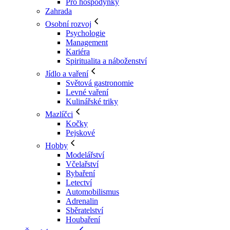
Pro hospodyňky
Zahrada
Osobní rozvoj
Psychologie
Management
Kariéra
Spiritualita a náboženství
Jídlo a vaření
Světová gastronomie
Levné vaření
Kulinářské triky
Mazlíčci
Kočky
Pejskové
Hobby
Modelářství
Včelařství
Rybaření
Letectví
Automobilismus
Adrenalin
Sběratelství
Houbaření