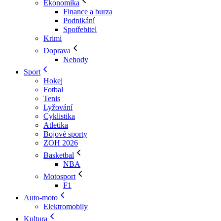
Ekonomika
Finance a burza
Podnikání
Spotřebitel
Krimi
Doprava
Nehody
Sport
Hokej
Fotbal
Tenis
Lyžování
Cyklistika
Atletika
Bojové sporty
ZOH 2026
Basketbal
NBA
Motosport
F1
Auto-moto
Elektromobily
Kultura