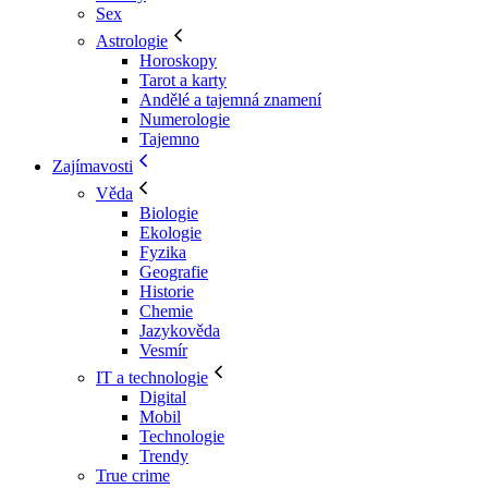
Sex
Astrologie
Horoskopy
Tarot a karty
Andělé a tajemná znamení
Numerologie
Tajemno
Zajímavosti
Věda
Biologie
Ekologie
Fyzika
Geografie
Historie
Chemie
Jazykověda
Vesmír
IT a technologie
Digital
Mobil
Technologie
Trendy
True crime