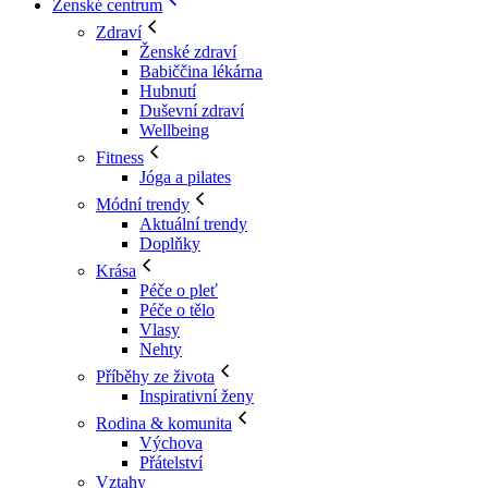
Ženské centrum
Zdraví
Ženské zdraví
Babiččina lékárna
Hubnutí
Duševní zdraví
Wellbeing
Fitness
Jóga a pilates
Módní trendy
Aktuální trendy
Doplňky
Krása
Péče o pleť
Péče o tělo
Vlasy
Nehty
Příběhy ze života
Inspirativní ženy
Rodina & komunita
Výchova
Přátelství
Vztahy