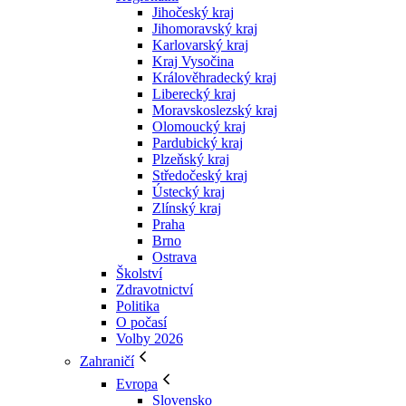
Jihočeský kraj
Jihomoravský kraj
Karlovarský kraj
Kraj Vysočina
Králověhradecký kraj
Liberecký kraj
Moravskoslezský kraj
Olomoucký kraj
Pardubický kraj
Plzeňský kraj
Středočeský kraj
Ústecký kraj
Zlínský kraj
Praha
Brno
Ostrava
Školství
Zdravotnictví
Politika
O počasí
Volby 2026
Zahraničí
Evropa
Slovensko