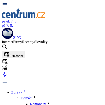
pátek 7. 8.
pá 7. 8.
21°C
Internet
Firmy
Recepty
Slovníky
Přihlášení
Zprávy
Domácí
Regionální