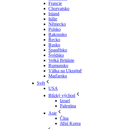
Francie
Chorvatsko
Island
Itálie
Německo
Polsko
Rakousko
Řecko
Rusko
Španělsko
Švédsko
Velká Británie
Rumunsko
Válka na Ukrajině
Maďarsko
Svět
USA
Blízký východ
Izrael
Palestina
Asie
Čína
Jižní Korea