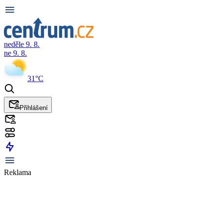
neděle 9. 8.
ne 9. 8.
31°C
Přihlášení
Reklama