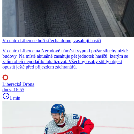
V centru Liberece hoří střecha domu, zasahují hasiči
V centru Liberce na Nerudově náměstí vypukl požár střechy nízké
budovy. Na místě aktuálně zasahuje pět jednotek hasičů, kterým se
zatím oheň nepodařilo lokalizovat. Všechny osoby stihly objekt
opustit ještě před příjezdem záchranářů.
Liberecká Drbna
dnes, 16:55
1 min