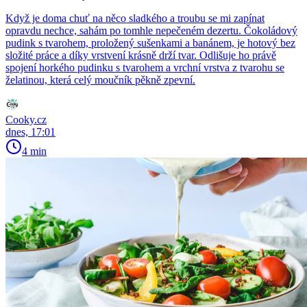
Když je doma chuť na něco sladkého a troubu se mi zapínat
opravdu nechce, sahám po tomhle nepečeném dezertu. Čokoládový
pudink s tvarohem, proložený sušenkami a banánem, je hotový bez
složité práce a díky vrstvení krásně drží tvar. Odlišuje ho právě
spojení horkého pudinku s tvarohem a vrchní vrstva z tvarohu se
želatinou, která celý moučník pěkně zpevní.
Cooky.cz
dnes, 17:01
4 min