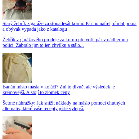
Starý žebřík z garáže za stopadesát korun. Pár ho natřel, přidal prkna
a obývák vypadá jako z katalogu
Žebřík z garážového prodeje za korun přetvořil pár v nádhernou
polici. Zabralo jim to jen chvilku a stálo...
Banán místo másla v koláči? Zní to divně, ale výsledek je
krémovější. A stojí to zlomek ceny
Šetrné náhražky: Jak snížit náklady na máslo pomocí chutných
alternativ, které vaše recepty ještě vylepší.