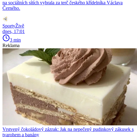
na sociálních sítích vybrala za terč českého křídelníka Václava
Černého.
SportyŽivě
dnes, 17:01
3 min
Reklama
Vrstvený čokoládový zázrak: Jak na nepečený pudinkový zákusek s
tvarohem a banány