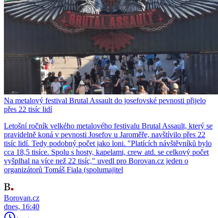
Na metalový festival Brutal Assault do josefovské pevnosti přijelo
přes 22 tisíc lidí
Letošní ročník velkého metalového festivalu Brutal Assault, který se
pravidelně koná v pevnosti Josefov u Jaroměře, navštívilo přes 22
tisíc lidí. Tedy podobný počet jako loni. "Platících návštěvníků bylo
cca 18,5 tisíce. Spolu s hosty, kapelami, crew atd. se celkový počet
vyšplhal na více než 22 tisíc," uvedl pro Borovan.cz jeden o
organizátorů Tomáš Fiala (spolumajitel
Borovan.cz
dnes, 16:40