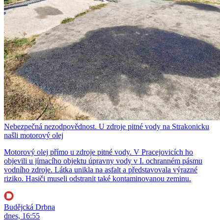
Nebezpečná nezodpovědnost. U zdroje pitné vody na Strakonicku
našli motorový olej
Motorový olej přímo u zdroje pitné vody. V Pracejovicích ho
objevili u jímacího objektu úpravny vody v I. ochranném pásmu
vodního zdroje. Látka unikla na asfalt a představovala výrazné
riziko. Hasiči museli odstranit také kontaminovanou zeminu.
Budějcká Drbna
dnes, 16:55