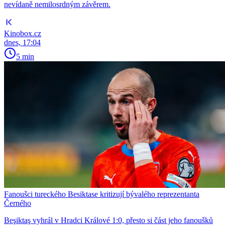
nevídaně nemilosrdným závěrem.
Kinobox.cz
dnes, 17:04
5 min
Fanoušci tureckého Besiktase kritizují bývalého reprezentanta
Černého
Beşiktaş vyhrál v Hradci Králové 1:0, přesto si část jeho fanoušků