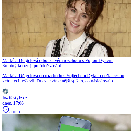
Markéta Děrgelová o bolestivém rozchodu s Vojtou Dykem:
Smutný konec ji pořádně zasáhl
Markéta Děrgelová po rozchodu s Vojtěchem Dykem nešla cestou
veřejných výlevů. Dnes je zřetelnější spíš to, co následovalo.
In-lifestyle.cz
dnes, 17:06
3 min