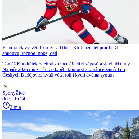
Kundrátek vysvětlil konec v Třinci: Klub nechtěl prodloužit
smlouvu, rozhodl hokej dětí
Tomáš Kundrátek odehrál za Oceláře 404 zápasů a slavil tři tituly.
Na jaře 2026 mu v Třinci doběhl kontrakt a obránce zamířil do
Českých Budějovic, kvůli větší roli i kvůli dvěma synům.
SportyŽivě
dnes, 16:54
2 min