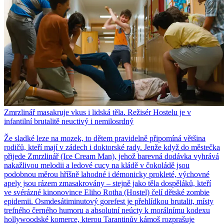
Zmrzlinář masakruje vkus i lidská těla. Režisér Hostelu je v
infantilní brutalitě neuctivý i nemilosrdný
Že sladké leze na mozek, to dětem pravidelně připomíná většina
rodičů, kteří mají v zádech i doktorské rady. Jenže když do městečka
přijede Zmrzlinář (Ice Cream Man), jehož barevná dodávka vyhrává
nakažlivou melodii a ledové cucy na kládě v čokoládě jsou
podobnou měrou hříšně lahodné i démonicky prokleté, výchovné
apely jsou rázem zmasakrovány – stejně jako těla dospěláků, kteří
ve svérázné kinonovince Eliho Rotha (Hostel) čelí dětské zombie
epidemii. Osmdesátiminutový gorefest je přehlídkou brutalit, místy
trefného černého humoru a absolutní neúcty k morálnímu kodexu
hollywoodské komerce, kterou Tarantinův kámoš rozprašuje