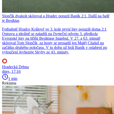
Slončík dvakrát skóroval a Hradec porazil Baník 2:1. Další na řadě
je Besiktas
Fotbalisté Hradce Králové ve 3. kole první ligy porazili doma 2:1
Ostravu a ideálně se naladili na čtvrteční odvetu 3. předkola
Evropské ligy na hřišti Besiktase Istanbul. V 27. a 63. minutě
skóroval Tom Slončík, za hosty se prosadil jen Matěj Chaluš na
začátku druhého poločasu. V tu dobu už hrál Baník v oslabení po
vyloučení Jevhenije Skyby ze 43. minuty.
Hradecká Drbna
dnes, 17:16
1 min
Reklama