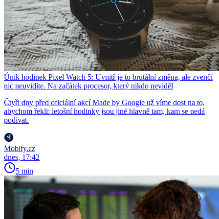
Únik hodinek Pixel Watch 5: Uvnitř je to brutální změna, ale zvenčí
nic neuvidíte. Na začátek procesor, který nikdo neviděl
Čtyři dny před oficiální akcí Made by Google už víme dost na to,
abychom řekli: letošní hodinky jsou jiné hlavně tam, kam se nedá
podívat.
Mobify.cz
dnes, 17:42
5 min