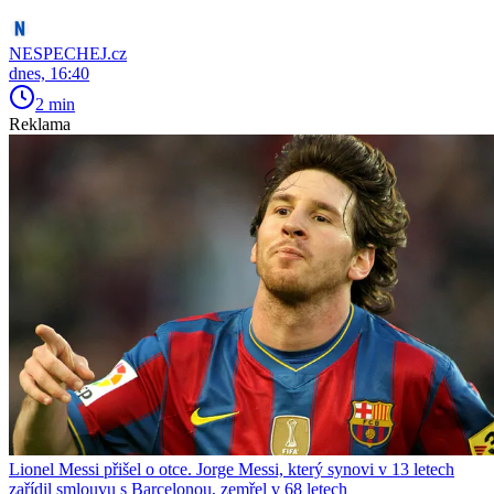
NESPECHEJ.cz
dnes, 16:40
2 min
Reklama
Lionel Messi přišel o otce. Jorge Messi, který synovi v 13 letech
zařídil smlouvu s Barcelonou, zemřel v 68 letech