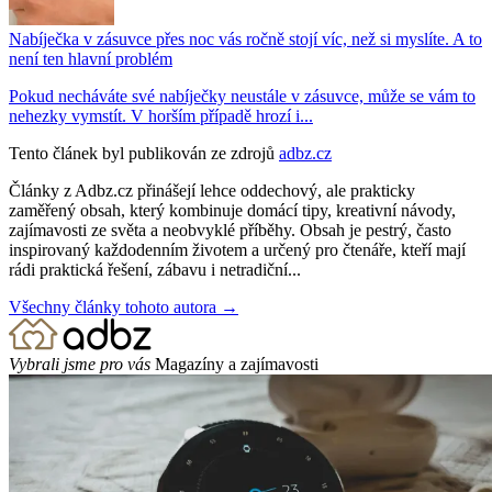
Nabíječka v zásuvce přes noc vás ročně stojí víc, než si myslíte. A to
není ten hlavní problém
Pokud necháváte své nabíječky neustále v zásuvce, může se vám to
nehezky vymstít. V horším případě hrozí i...
Tento článek byl publikován ze zdrojů
adbz.cz
Články z Adbz.cz přinášejí lehce oddechový, ale prakticky
zaměřený obsah, který kombinuje domácí tipy, kreativní návody,
zajímavosti ze světa a neobvyklé příběhy. Obsah je pestrý, často
inspirovaný každodenním životem a určený pro čtenáře, kteří mají
rádi praktická řešení, zábavu i netradiční...
Všechny články tohoto autora →
Vybrali jsme pro vás
Magazíny a zajímavosti