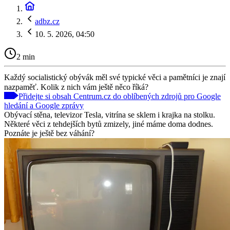
adbz.cz
10. 5. 2026, 04:50
2 min
Každý socialistický obývák měl své typické věci a pamětníci je znají
nazpaměť. Kolik z nich vám ještě něco říká?
Přidejte si obsah Centrum.cz do oblíbených zdrojů pro Google
hledání a Google zprávy
Obývací stěna, televizor Tesla, vitrína se sklem i krajka na stolku.
Některé věci z tehdejších bytů zmizely, jiné máme doma dodnes.
Poznáte je ještě bez váhání?