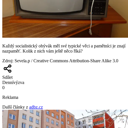
Každý socialistický obývák měl své typické věci a pamětníci je znají
nazpaměť. Kolik z nich vám ještě něco říká?
Zdroj
:
Sevela.p / Creative Commons Attribution-Share Alike 3.0
Sdílet
Denní
výzva
0
Reklama
Další články z
adbz.cz