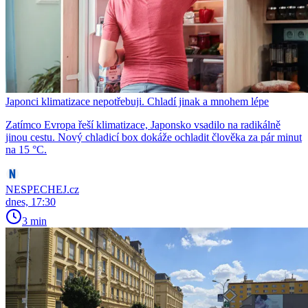
Japonci klimatizace nepotřebuji. Chladí jinak a mnohem lépe
Zatímco Evropa řeší klimatizace, Japonsko vsadilo na radikálně
jinou cestu. Nový chladicí box dokáže ochladit člověka za pár minut
na 15 °C.
NESPECHEJ.cz
dnes, 17:30
3 min