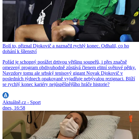
Bolí to, přiznal Djokovič a naznačil rychlý konec. Odhalil, co ho
dohání k šílenství
Pořád je schopný porážet drtivou většinu soupeřů, i přes značně
omezený program obdivuhodně zůstává členem elitní světové pětky.
Navzdory tomu ale srbský tenisový gigant Novak Djokovič v
posledních týdnech opakovaně vyjadřuje nebývalou rezignaci. Blíží
se rychlý konec kariéry nejúspěšnějšího hráče historie?
Aktuálně.cz - Sport
dnes, 16:58