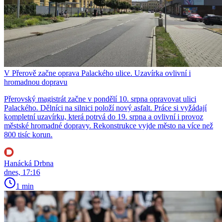
V Přerově začne oprava Palackého ulice. Uzavírka ovlivní i
hromadnou dopravu
Přerovský magistrát začne v pondělí 10. srpna opravovat ulici
Palackého. Dělníci na silnici položí nový asfalt. Práce si vyžádají
kompletní uzavírku, která potrvá do 19. srpna a ovlivní i provoz
městské hromadné dopravy. Rekonstrukce vyjde město na více než
800 tisíc korun.
Hanácká Drbna
dnes, 17:16
1 min