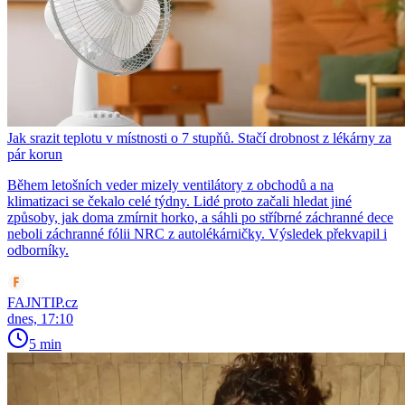
Jak srazit teplotu v místnosti o 7 stupňů. Stačí drobnost z lékárny za
pár korun
Během letošních veder mizely ventilátory z obchodů a na
klimatizaci se čekalo celé týdny. Lidé proto začali hledat jiné
způsoby, jak doma zmírnit horko, a sáhli po stříbrné záchranné dece
neboli záchranné fólii NRC z autolékárničky. Výsledek překvapil i
odborníky.
FAJNTIP.cz
dnes, 17:10
5 min