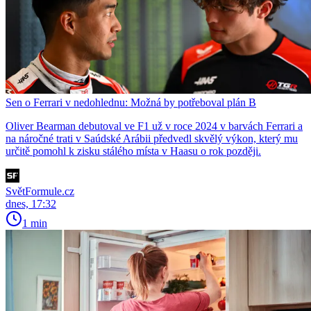
Sen o Ferrari v nedohlednu: Možná by potřeboval plán B
Oliver Bearman debutoval ve F1 už v roce 2024 v barvách Ferrari a
na náročné trati v Saúdské Arábii předvedl skvělý výkon, který mu
určitě pomohl k zisku stálého místa v Haasu o rok později.
SvětFormule.cz
dnes, 17:32
1 min