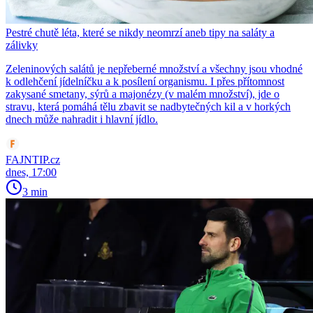
Pestré chutě léta, které se nikdy neomrzí aneb tipy na saláty a
zálivky
Zeleninových salátů je nepřeberné množství a všechny jsou vhodné
k odlehčení jídelníčku a k posílení organismu. I přes přítomnost
zakysané smetany, sýrů a majonézy (v malém množství), jde o
stravu, která pomáhá tělu zbavit se nadbytečných kil a v horkých
dnech může nahradit i hlavní jídlo.
FAJNTIP.cz
dnes, 17:00
3 min