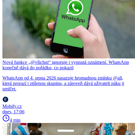
Nová funkce „@všichni“ ignoruje i vypnutá oznámení. WhatsApp
konečně dává do pořádku, co pokazil
WhatsApp od 4. srpna 2026 nasazuje hromadnou zmínku @all,
která prorazí i ztišenou skupinu, a zároveň dává uživateli páku ji
umlčet.
Mobify.cz
dnes, 17:06
4 min