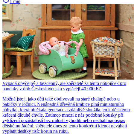
1 min
Vypadá obyčejný a bezcenný, ale sběratelé za tento pokojíček pro
panenky z dob Československa vyplácejí 40 000 Kč
Možná jste ji jako děti také obdivovali na staré chalupě nebo u
babičky v ložnici. Nenápadná dřevěná krabice plná miniaturního
nábytku, která přečkala generace a zdánlivě sloužila jen k dětskému
krácení dlouhé chvíle. Zatímco mnozí z nás podobné kousky při
vyklízení pozůstalostí bez milosti vyhodili nebo nechali napospas
dětskému řádění, sběratelé dnes za tento konkrétní klenot neváhají
vyplatit desítky tisíc korun na ruku.