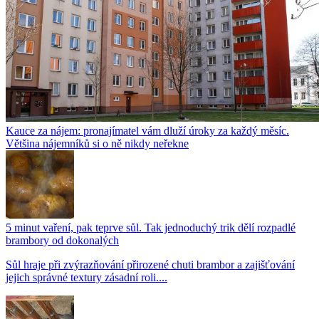
Kauce za nájem: pronajímatel vám dluží úroky za každý měsíc.
Většina nájemníků si o ně nikdy neřekne
5 minut vaření, pak teprve sůl. Tak jednoduchý trik dělí rozpadlé
brambory od dokonalých
Sůl hraje při zvýrazňování přirozené chuti brambor a zajišťování
jejich správné textury zásadní roli....