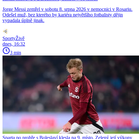
Jorge Messi zemřel v sobotu 8. srpna 2026 v nemocnici v Rosariu.
Odešel muž, bez kterého by kariéra největšího fotbalisty dějin
vypadala úplně jinak.
SportyŽivě
dnes, 16:32
3 min
Sparta po prohře s Boleslaví klesla na 9. místo. Zelený její výkony