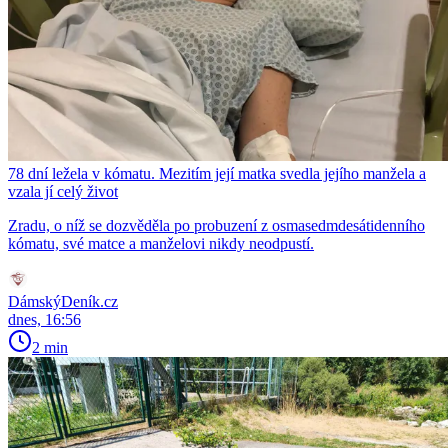
78 dní ležela v kómatu. Mezitím její matka svedla jejího manžela a
vzala jí celý život
Zradu, o níž se dozvěděla po probuzení z osmasedmdesátidenního
kómatu, své matce a manželovi nikdy neodpustí.
DámskýDeník.cz
dnes, 16:56
2 min