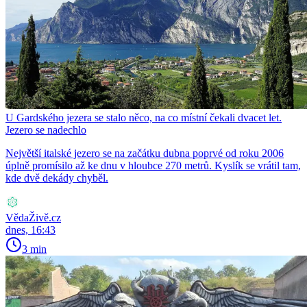
U Gardského jezera se stalo něco, na co místní čekali dvacet let.
Jezero se nadechlo
Největší italské jezero se na začátku dubna poprvé od roku 2006
úplně promísilo až ke dnu v hloubce 270 metrů. Kyslík se vrátil tam,
kde dvě dekády chyběl.
VědaŽivě.cz
dnes, 16:43
3 min