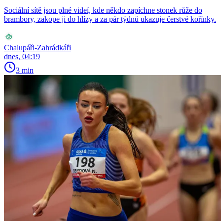
Sociální sítě jsou plné videí, kde někdo zapíchne stonek růže do
brambory, zakope ji do hlízy a za pár týdnů ukazuje čerstvé kořínky.
Chalupáři-Zahrádkáři
dnes, 04:19
3 min