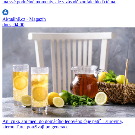
má své podnětné momenty, ale v zásadě zoufale hledá téma.
Aktuálně.cz - Magazín
dnes, 04:00
Ani cukr, ani med: do domácího ledového čaje patří 1 surovina,
kterou Turci používají po generace