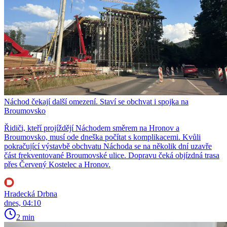
Náchod čekají další omezení. Staví se obchvat i spojka na
Broumovsko
Řidiči, kteří projíždějí Náchodem směrem na Hronov a
Broumovsko, musí ode dneška počítat s komplikacemi. Kvůli
pokračující výstavbě obchvatu Náchoda se na několik dní uzavře
část frekventované Broumovské ulice. Dopravu čeká objízdná trasa
přes Červený Kostelec a Hronov.
Hradecká Drbna
dnes, 04:10
2 min