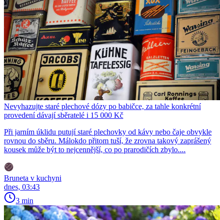
Nevyhazujte staré plechové dózy po babičce, za tahle konkrétní
provedení dávají sběratelé i 15 000 Kč
Při jarním úklidu putují staré plechovky od kávy nebo čaje obvykle
rovnou do sběru. Málokdo přitom tuší, že zrovna takový zaprášený
kousek může být to nejcennější, co po prarodičích zbylo....
Bruneta v kuchyni
dnes, 03:43
3 min