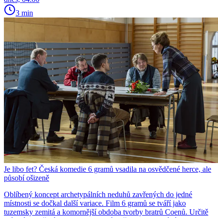
3 min
Je libo fet? Česká komedie 6 gramů vsadila na osvědčené herce, ale
působí ošizeně
Oblíbený koncept archetypálních neduhů zavřených do jedné
místnosti se dočkal další variace. Film 6 gramů se tváří jako
tuzemsky zemitá a komornější obdoba tvorby bratrů Coenů. Určitě