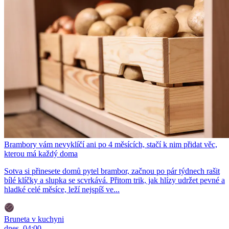
Brambory vám nevyklíčí ani po 4 měsících, stačí k nim přidat věc,
kterou má každý doma
Sotva si přinesete domů pytel brambor, začnou po pár týdnech rašit
bílé klíčky a slupka se scvrkává. Přitom trik, jak hlízy udržet pevné a
hladké celé měsíce, leží nejspíš ve...
Bruneta v kuchyni
dnes, 04:00