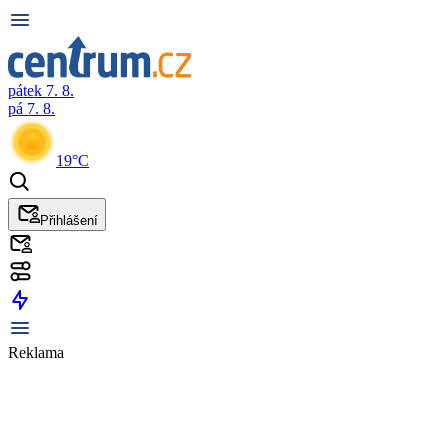
pátek 7. 8.
pá 7. 8.
19°C
Přihlášení
Reklama