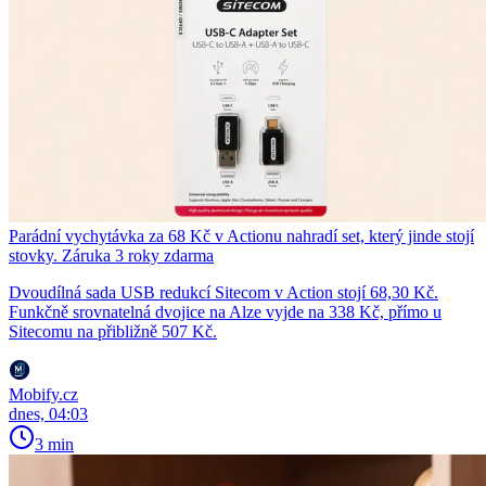
Parádní vychytávka za 68 Kč v Actionu nahradí set, který jinde stojí
stovky. Záruka 3 roky zdarma
Dvoudílná sada USB redukcí Sitecom v Action stojí 68,30 Kč.
Funkčně srovnatelná dvojice na Alze vyjde na 338 Kč, přímo u
Sitecomu na přibližně 507 Kč.
Mobify.cz
dnes, 04:03
3 min