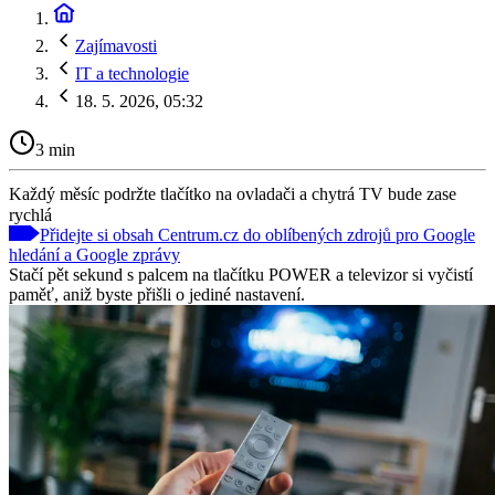
Zajímavosti
IT a technologie
18. 5. 2026, 05:32
3 min
Každý měsíc podržte tlačítko na ovladači a chytrá TV bude zase
rychlá
Přidejte si obsah Centrum.cz do oblíbených zdrojů pro Google
hledání a Google zprávy
Stačí pět sekund s palcem na tlačítku POWER a televizor si vyčistí
paměť, aniž byste přišli o jediné nastavení.