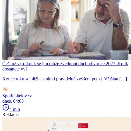
Češi už ví, o kolik se jim může zvednout důchod v roce 2027. Kolik
dostanete vy?
Konec roku se blíží a s ním i pravidelné zvýšení penzí. Většina […]
Spotřebitelov.cz
dnes, 04:03
4 min
Reklama