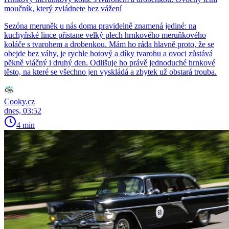
moučník, který zvládnete bez vážení
Sezóna meruněk u nás doma pravidelně znamená jediné: na
kuchyňské lince přistane velký plech hrnkového meruňkového
koláče s tvarohem a drobenkou. Mám ho ráda hlavně proto, že se
obejde bez váhy, je rychle hotový a díky tvarohu a ovoci zůstává
pěkně vláčný i druhý den. Odlišuje ho právě jednoduché hrnkové
těsto, na které se všechno jen vyskládá a zbytek už obstará trouba.
Cooky.cz
dnes, 03:52
4 min