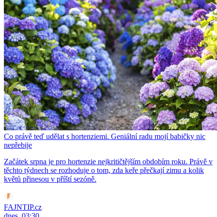
Co právě teď udělat s hortenziemi. Geniální radu mojí babičky nic
nepřebije
Začátek srpna je pro hortenzie nejkritičtějším obdobím roku. Právě v
těchto týdnech se rozhoduje o tom, zda keře přečkají zimu a kolik
květů přinesou v příští sezóně.
FAJNTIP.cz
dnes, 03:30