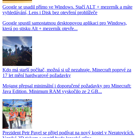
Google se usadil přímo ve Windows. Stačí ALT + mezerník a máte
vyhledávání, Lens i Disk bez otevření prohlížeče
Google spustil samostatnou desktopovou aplikaci pro Windows,
která po stisku Alt + mezerník otevře...
Kdo má starší počítač, možná si už nezahraje. Minecraft poprvé za
17 let mění hardwarové požadavky
Mojang přepsal minimální i doporučené požadavky pro Minecraft:
Java Edition. Minimum RAM vyskočilo ze 2 GB...
Prezident Petr Pavel se přijel podívat na nový kostel v Neratovicích.