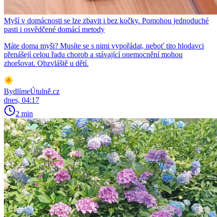
Myší v domácnosti se lze zbavit i bez kočky. Pomohou jednoduché
pasti i osvědčené domácí metody
Máte doma myši? Musíte se s nimi vypořádat, neboť tito hlodavci
přenášejí celou řadu chorob a stávající onemocnění mohou
zhoršovat. Obzvláště u dětí.
BydlímeÚtulně.cz
dnes, 04:17
2 min