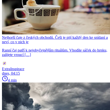
Nejhorší čaje z českých obchodů. Češi je pijí každý den ke snídaní a
neví, co v nich je
Ranní čaj patří k nejobyčejnějším rituálům. Vhodíte sáček do hrnku,
zalijete vroucí […]
ExtraInspirace
dnes, 04:15
4 min