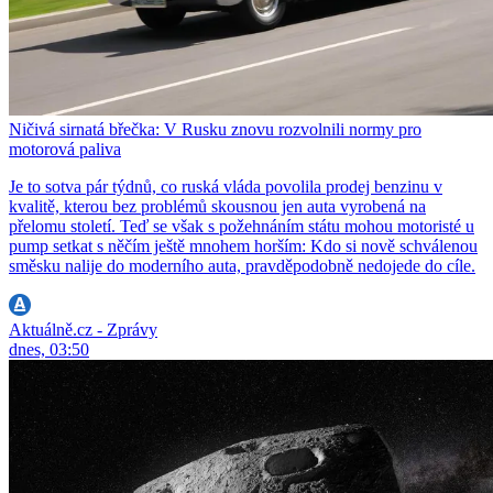
Ničivá sirnatá břečka: V Rusku znovu rozvolnili normy pro
motorová paliva
Je to sotva pár týdnů, co ruská vláda povolila prodej benzinu v
kvalitě, kterou bez problémů skousnou jen auta vyrobená na
přelomu století. Teď se však s požehnáním státu mohou motoristé u
pump setkat s něčím ještě mnohem horším: Kdo si nově schválenou
směsku nalije do moderního auta, pravděpodobně nedojede do cíle.
Aktuálně.cz - Zprávy
dnes, 03:50