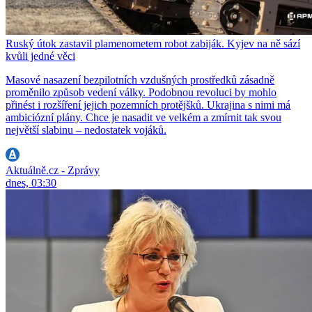
Ruský útok zastavil plamenometem robot zabiják. Kyjev na ně sází
kvůli jedné věci
Masové nasazení bezpilotních vzdušných prostředků zásadně
proměnilo způsob vedení války. Podobnou revoluci by mohlo
přinést i rozšíření jejich pozemních protějšků. Ukrajina s nimi má
ambiciózní plány. Chce je nasadit ve velkém a zmírnit tak svou
největší slabinu – nedostatek vojáků.
Aktuálně.cz - Zprávy
dnes, 03:30