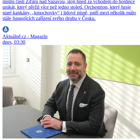
místní části Žďáru nad Sázavou, stojí hned za vchodem do hostince
unikát, který přežil více než jedno století. Orchestrion, který hraje
staré kankány, „kmochovky“ i lidové písně, patří mezi několik málo
stále fungujících zařízení svého druhu v Česku.
Aktuálně.cz - Magazín
dnes, 03:30