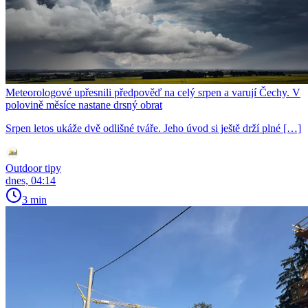
Meteorologové upřesnili předpověď na celý srpen a varují Čechy. V
polovině měsíce nastane drsný obrat
Srpen letos ukáže dvě odlišné tváře. Jeho úvod si ještě drží plné […]
Outdoor tipy
dnes, 04:14
3 min