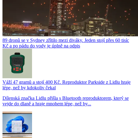
89 dronů se v Sydney zřítilo mezi diváky. Jeden stojí přes 60 tisíc
Kč a po pádu do vody je úplně na odpis
Váží 47 gramů a stojí 400 Kč. Reproduktor Parkside z Lidlu hraje
lépe, než by kdokoliv čekal
Dílenská značka Lidlu přišla s Bluetooth reproduktorem, který se
vejde do dlaně a hraje mnohem lépe, než by...