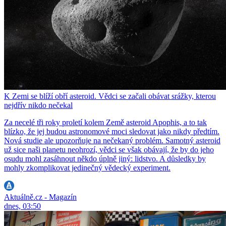
K Zemi se blíží obří asteroid. Vědci se začali obávat srážky, kterou
nejdřív nikdo nečekal
Za necelé tři roky proletí kolem Země asteroid Apophis, a to tak
blízko, že jej budou astronomové moci sledovat jako nikdy předtím.
Nová studie ale upozorňuje na nečekaný problém. Samotný asteroid
už sice naši planetu neohrozí, vědci se však obávají, že by do jeho
osudu mohl zasáhnout někdo úplně jiný: lidstvo. A důsledky by
mohly zkomplikovat jedinečný vědecký experiment.
Aktuálně.cz - Magazín
dnes, 03:50