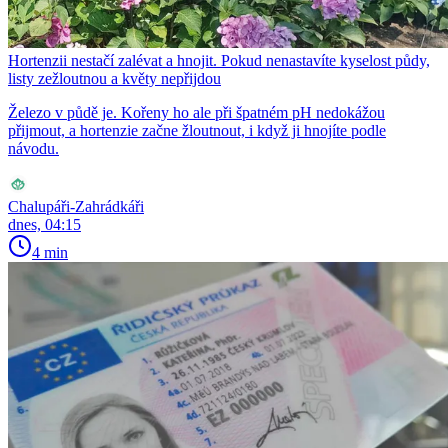
Hortenzii nestačí zalévat a hnojit. Pokud nenastavíte kyselost půdy,
listy zežloutnou a květy nepřijdou
Železo v půdě je. Kořeny ho ale při špatném pH nedokážou
přijmout, a hortenzie začne žloutnout, i když ji hnojíte podle
návodu.
Chalupáři-Zahrádkáři
dnes, 04:15
4 min