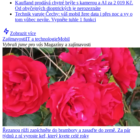
Kaufland prodává chytré brýle s kamerou a AI za 2 019 Kč.
Od obyčejných dioptrických je nerozeznáte
Technik varuje Čechy: váš mobil žere data i přes noc a vy o
tom vůbec nevíte. Vypněte tuhle 1 funkci
Zobrazit více
Zajímavosti
IT a technologie
Mobil
Vybrali jsme pro vás
Magazíny a zajímavosti
Řezanou růži zapíchněte do brambory a zasaďte do země. Za pár
týdnů z ní vyroste keř, který kvete celé roky