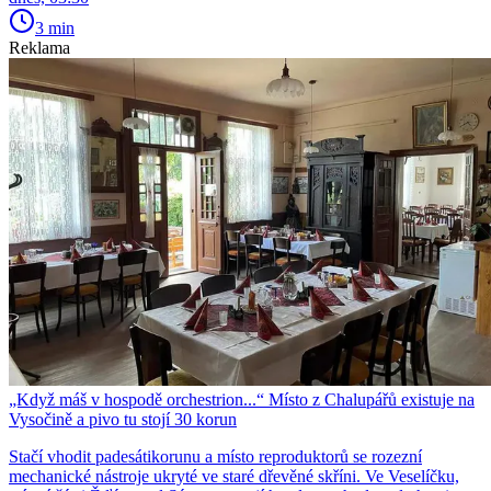
3 min
Reklama
„Když máš v hospodě orchestrion...“ Místo z Chalupářů existuje na
Vysočině a pivo tu stojí 30 korun
Stačí vhodit padesátikorunu a místo reproduktorů se rozezní
mechanické nástroje ukryté ve staré dřevěné skříni. Ve Veselíčku,