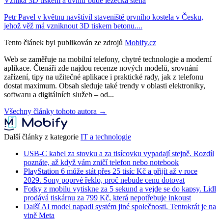
Vzniká 3D tiskem a uvnitř bude lezecká stěna
Petr Pavel v květnu navštívil staveniště prvního kostela v Česku,
jehož věž má vzniknout 3D tiskem betonu....
Tento článek byl publikován ze zdrojů
Mobify.cz
Web se zaměřuje na mobilní telefony, chytré technologie a moderní
aplikace. Čtenáři zde najdou recenze nových modelů, srovnání
zařízení, tipy na užitečné aplikace i praktické rady, jak z telefonu
dostat maximum. Obsah sleduje také trendy v oblasti elektroniky,
softwaru a digitálních služeb – od...
Všechny články tohoto autora →
Další články z kategorie
IT a technologie
USB-C kabel za stovku a za tisícovku vypadají stejně. Rozdíl
poznáte, až když vám zničí telefon nebo notebook
PlayStation 6 může stát přes 25 tisíc Kč a přijít až v roce
2029. Sony poprvé řeklo, proč nebude cenu dotovat
Fotky z mobilu vytiskne za 5 sekund a vejde se do kapsy. Lidl
prodává tiskárnu za 799 Kč, která nepotřebuje inkoust
Další AI model napadl systém jiné společnosti. Tentokrát je na
vině Meta