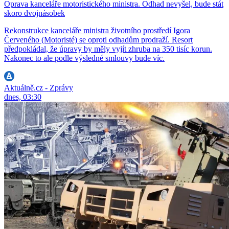
Oprava kanceláře motoristického ministra. Odhad nevyšel, bude stát
skoro dvojnásobek
Rekonstrukce kanceláře ministra životního prostředí Igora
Červeného (Motoristé) se oproti odhadům prodraží. Resort
předpokládal, že úpravy by měly vyjít zhruba na 350 tisíc korun.
Nakonec to ale podle výsledné smlouvy bude víc.
Aktuálně.cz - Zprávy
dnes, 03:30