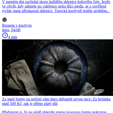
V parném dni zachrání skoro každého sklenice ledového čaje. Jenže
ve chvíli, kdy sáhnete po cukřence nebo lžíci medu, se z osvěžení
rychle stane přeslazená sklenice. Turecká kuchyně tenhle problém...
Bruneta v kuchyni
dnes, 04:00
4 min
Za staré formy na pečení vám dnes sběratelé urvou ruce: Za beránka
platí 500 Kč, rak je přímo zlatý důl
Představte si, že na půdě objevíte starou kovovou formu pokrytou