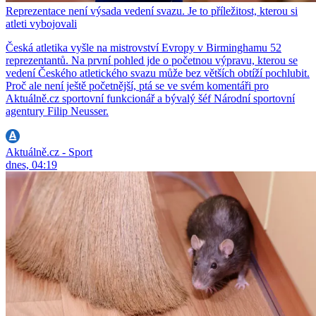
Reprezentace není výsada vedení svazu. Je to příležitost, kterou si
atleti vybojovali
Česká atletika vyšle na mistrovství Evropy v Birminghamu 52
reprezentantů. Na první pohled jde o početnou výpravu, kterou se
vedení Českého atletického svazu může bez větších obtíží pochlubit.
Proč ale není ještě početnější, ptá se ve svém komentáři pro
Aktuálně.cz sportovní funkcionář a bývalý šéf Národní sportovní
agentury Filip Neusser.
Aktuálně.cz - Sport
dnes, 04:19