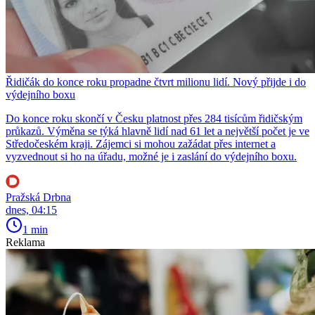
Řidičák do konce roku propadne čtvrt milionu lidí. Nový přijde i do
výdejního boxu
Do konce roku skončí v Česku platnost přes 284 tisícům řidičským
průkazů. Výměna se týká hlavně lidí nad 61 let a největší počet je ve
Středočeském kraji. Zájemci si mohou zažádat přes internet a
vyzvednout si ho na úřadu, možné je i zaslání do výdejního boxu.
Pražská Drbna
dnes, 04:15
1 min
Reklama