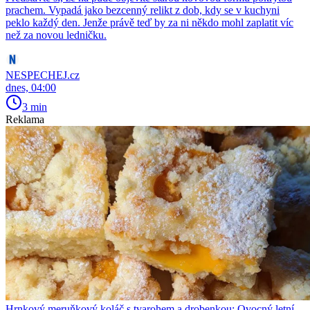
prachem. Vypadá jako bezcenný relikt z dob, kdy se v kuchyni
peklo každý den. Jenže právě teď by za ni někdo mohl zaplatit víc
než za novou ledničku.
NESPECHEJ.cz
dnes, 04:00
3 min
Reklama
Hrnkový meruňkový koláč s tvarohem a drobenkou: Ovocný letní