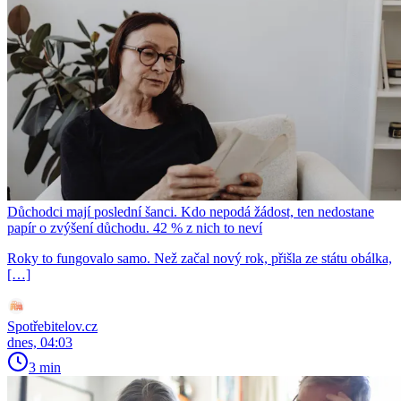
Důchodci mají poslední šanci. Kdo nepodá žádost, ten nedostane
papír o zvýšení důchodu. 42 % z nich to neví
Roky to fungovalo samo. Než začal nový rok, přišla ze státu obálka,
[…]
Spotřebitelov.cz
dnes, 04:03
3 min