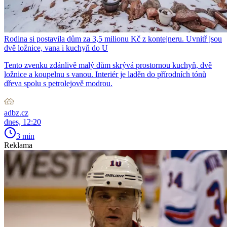
Rodina si postavila dům za 3,5 milionu Kč z kontejneru. Uvnitř jsou
dvě ložnice, vana i kuchyň do U
Tento zvenku zdánlivě malý dům skrývá prostornou kuchyň, dvě
ložnice a koupelnu s vanou. Interiér je laděn do přírodních tónů
dřeva spolu s petrolejově modrou.
adbz.cz
dnes, 12:20
3 min
Reklama