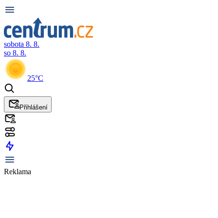
sobota 8. 8.
so 8. 8.
25°C
Přihlášení
Reklama