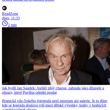
ReadZone
dnes, 11:33
2 min
Jak bydlí Jan Saudek: Ateliér plný chaosu, zahrada jako džungle a
obrazy, které Pavlína odmítá prodat
Branická vila českého fotografa není muzeum ani galerie. Je to dům,
kde se legenda doslova vrší mezi dětské výrobky, knihy v krabicích
a nedokončené obrazy.