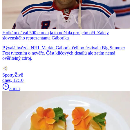
Holkám dával 500 euro a já to udělala pro jeho oči. Zálety
slovenského reprezentanta Gáboríka
Bývalá hvězda NHL Marián Gáborík čelí po festivalu Big Summer
Fest tvrzením o nevěře. Část klíčových detailů ale zatím nemá
ověřitelný zdroj.
SportyŽivě
dnes, 12:10
3 min