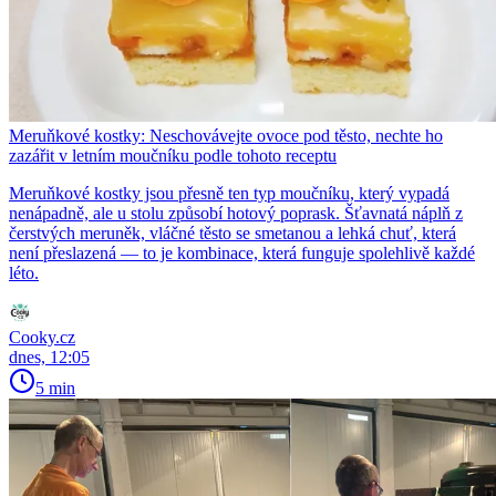
Meruňkové kostky: Neschovávejte ovoce pod těsto, nechte ho
zazářit v letním moučníku podle tohoto receptu
Meruňkové kostky jsou přesně ten typ moučníku, který vypadá
nenápadně, ale u stolu způsobí hotový poprask. Šťavnatá náplň z
čerstvých meruněk, vláčné těsto se smetanou a lehká chuť, která
není přeslazená — to je kombinace, která funguje spolehlivě každé
léto.
Cooky.cz
dnes, 12:05
5 min