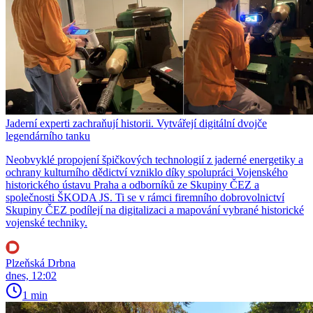
Jaderní experti zachraňují historii. Vytvářejí digitální dvojče
legendárního tanku
Neobvyklé propojení špičkových technologií z jaderné energetiky a
ochrany kulturního dědictví vzniklo díky spolupráci Vojenského
historického ústavu Praha a odborníků ze Skupiny ČEZ a
společnosti ŠKODA JS. Ti se v rámci firemního dobrovolnictví
Skupiny ČEZ podílejí na digitalizaci a mapování vybrané historické
vojenské techniky.
Plzeňská Drbna
dnes, 12:02
1 min