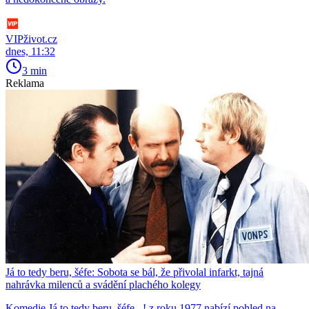
VIPživot.cz
dnes, 11:32
3 min
Reklama
Já to tedy beru, šéfe: Sobota se bál, že přivolal infarkt, tajná
nahrávka milenců a svádění plachého kolegy
Komedie Já to tedy beru, šéfe...! z roku 1977 nabízí pohled na