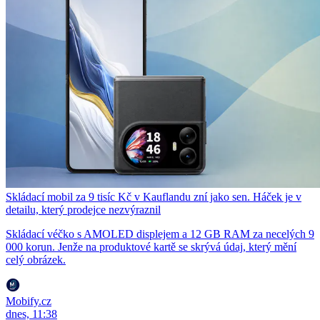
Skládací mobil za 9 tisíc Kč v Kauflandu zní jako sen. Háček je v
detailu, který prodejce nezvýraznil
Skládací véčko s AMOLED displejem a 12 GB RAM za necelých 9
000 korun. Jenže na produktové kartě se skrývá údaj, který mění
celý obrázek.
Mobify.cz
dnes, 11:38