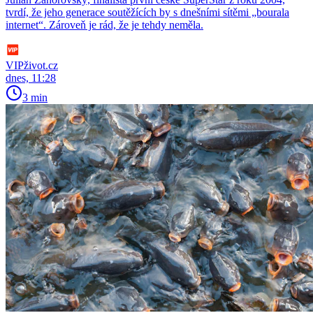
tvrdí, že jeho generace soutěžících by s dnešními sítěmi „bourala
internet“. Zároveň je rád, že je tehdy neměla.
VIPživot.cz
dnes, 11:28
3 min