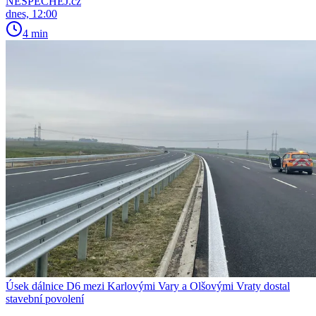
NESPECHEJ.cz
dnes, 12:00
4 min
Úsek dálnice D6 mezi Karlovými Vary a Olšovými Vraty dostal
stavební povolení