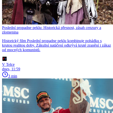
Poslední propadne peklu: Historická přesnost, zásah cenzury a
zlomenina
Historický film Poslední propadne peklu kombinuje pohádku s
krutou realitou doby. Zákulisí natáčení odkrývá kruté zranění i zákaz
od mocných komunistů.
V Telce
dnes, 11:59
3 min