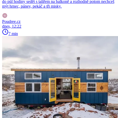
do půl hodiny sedět s talířem na balkoně a rozhodně potom nechceš
mýt hrnec, pánev, pekáč a tři misky.
Poudree.cz
dnes, 12:22
7 min