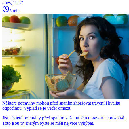
dnes, 11:37
3 min
Některé potraviny mohou před spaním zhoršovat trávení i kvalitu
odpočinku. Vyplatí se je večer omezit
Jíst některé potraviny před spaním vašemu tělu opravdu neprospívá.
Toto jsou ty, kterým byste se měli nejvíce vyhýbat.