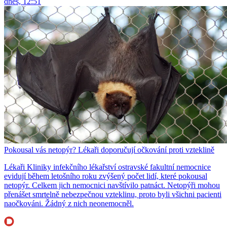
dnes, 12:51
Pokousal vás netopýr? Lékaři doporučují očkování proti vzteklině
Lékaři Kliniky infekčního lékařství ostravské fakultní nemocnice
evidují během letošního roku zvýšený počet lidí, které pokousal
netopýr. Celkem jich nemocnici navštívilo patnáct. Netopýři mohou
přenášet smrtelně nebezpečnou vzteklinu, proto byli všichni pacienti
naočkováni. Žádný z nich neonemocněl.