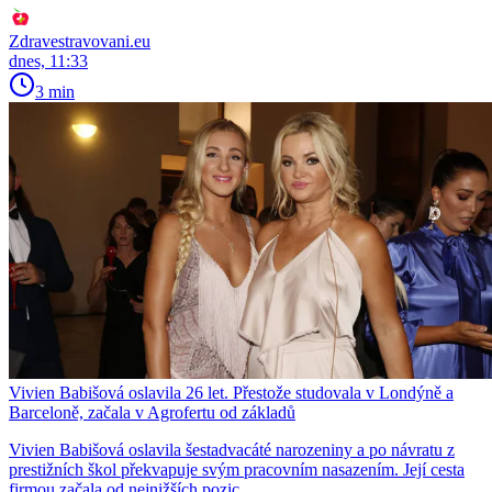
Zdravestravovani.eu
dnes, 11:33
3 min
Vivien Babišová oslavila 26 let. Přestože studovala v Londýně a
Barceloně, začala v Agrofertu od základů
Vivien Babišová oslavila šestadvacáté narozeniny a po návratu z
prestižních škol překvapuje svým pracovním nasazením. Její cesta
firmou začala od nejnižších pozic.