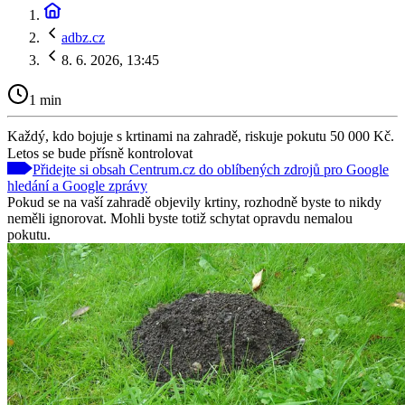
adbz.cz
8. 6. 2026, 13:45
1 min
Každý, kdo bojuje s krtinami na zahradě, riskuje pokutu 50 000 Kč.
Letos se bude přísně kontrolovat
Přidejte si obsah Centrum.cz do oblíbených zdrojů pro Google
hledání a Google zprávy
Pokud se na vaší zahradě objevily krtiny, rozhodně byste to nikdy
neměli ignorovat. Mohli byste totiž schytat opravdu nemalou
pokutu.