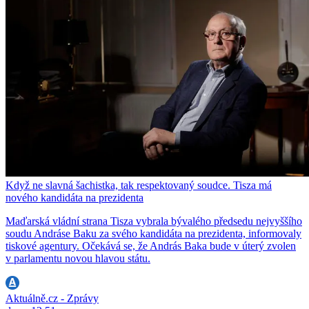
Když ne slavná šachistka, tak respektovaný soudce. Tisza má
nového kandidáta na prezidenta
Maďarská vládní strana Tisza vybrala bývalého předsedu nejvyššího
soudu Andráse Baku za svého kandidáta na prezidenta, informovaly
tiskové agentury. Očekává se, že András Baka bude v úterý zvolen
v parlamentu novou hlavou státu.
Aktuálně.cz - Zprávy