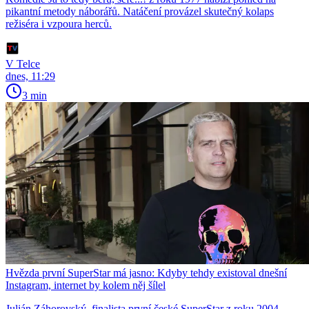
pikantní metody náborářů. Natáčení provázel skutečný kolaps
režiséra i vzpoura herců.
V Telce
dnes, 11:29
3 min
Hvězda první SuperStar má jasno: Kdyby tehdy existoval dnešní
Instagram, internet by kolem něj šílel
Julián Záhorovský, finalista první české SuperStar z roku 2004,