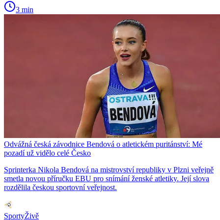
3 min
Odvážná česká závodnice Bendová o atletickém puritánství: Mé
pozadí už vidělo celé Česko
Sprinterka Nikola Bendová na mistrovství republiky v Plzni veřejně
smetla novou příručku EBU pro snímání ženské atletiky. Její slova
rozdělila českou sportovní veřejnost.
SportyŽivě