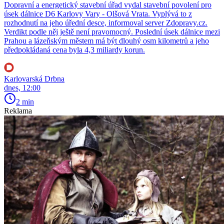
Dopravní a energetický stavební úřad vydal stavební povolení pro
úsek dálnice D6 Karlovy Vary - Olšová Vrata. Vyplývá to z
rozhodnutí na jeho úřední desce, informoval server Zdopravy.cz.
Verdikt podle něj ještě není pravomocný. Poslední úsek dálnice mezi
Prahou a lázeňským městem má být dlouhý osm kilometrů a jeho
předpokládaná cena byla 4,3 miliardy korun.
Karlovarská Drbna
dnes, 12:00
2 min
Reklama