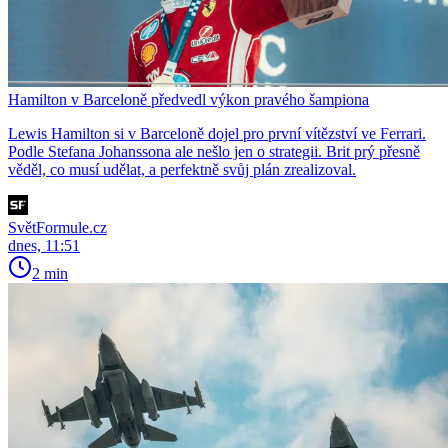
Hamilton v Barceloně předvedl výkon pravého šampiona
Lewis Hamilton si v Barceloně dojel pro první vítězství ve Ferrari.
Podle Stefana Johanssona ale nešlo jen o strategii. Brit prý přesně
věděl, co musí udělat, a perfektně svůj plán zrealizoval.
SvětFormule.cz
dnes, 11:51
2 min