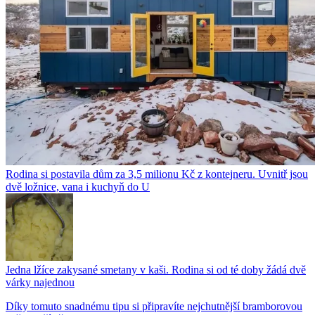
Rodina si postavila dům za 3,5 milionu Kč z kontejneru. Uvnitř jsou
dvě ložnice, vana i kuchyň do U
Jedna lžíce zakysané smetany v kaši. Rodina si od té doby žádá dvě
várky najednou
Díky tomuto snadnému tipu si připravíte nejchutnější bramborovou