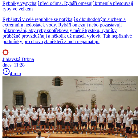
Rybníky vysychají před očima. Rybáři omezují krmení a přesouvají
ryby ve velkém
Rybářství v celé republice se potýkají s dlouhodobým suchem a
extrémním nedostatek vody. Rybáři omezují nebo pozastavují
přikrmování, aby ryby spotřebovaly méně kyslíku, rybníky
průběžně provzdušňují a několik už museli vylovit. Tak nepříznivé
podmínky pro chov ryb někteří z nich nepamatují.
Jihlavská Drbna
dnes, 11:28
4 min