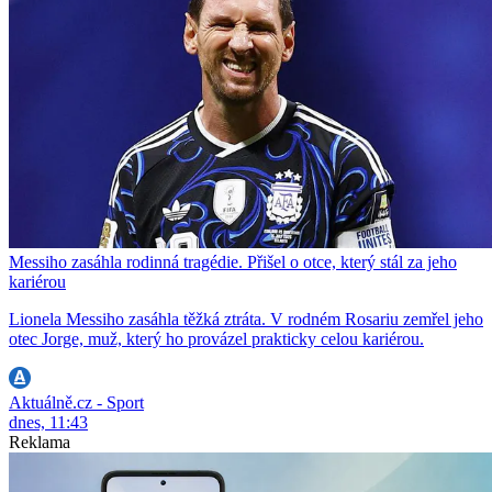
Messiho zasáhla rodinná tragédie. Přišel o otce, který stál za jeho
kariérou
Lionela Messiho zasáhla těžká ztráta. V rodném Rosariu zemřel jeho
otec Jorge, muž, který ho provázel prakticky celou kariérou.
Aktuálně.cz - Sport
dnes, 11:43
Reklama