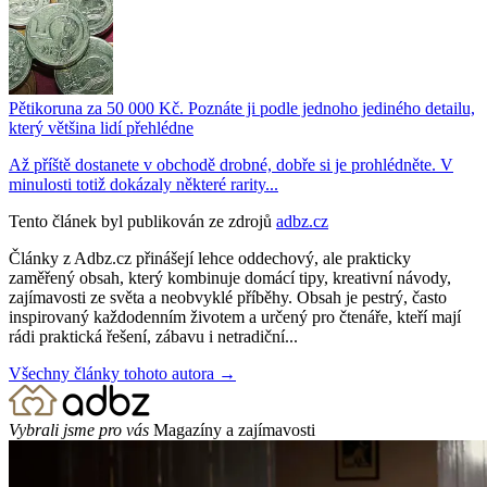
Pětikoruna za 50 000 Kč. Poznáte ji podle jednoho jediného detailu,
který většina lidí přehlédne
Až příště dostanete v obchodě drobné, dobře si je prohlédněte. V
minulosti totiž dokázaly některé rarity...
Tento článek byl publikován ze zdrojů
adbz.cz
Články z Adbz.cz přinášejí lehce oddechový, ale prakticky
zaměřený obsah, který kombinuje domácí tipy, kreativní návody,
zajímavosti ze světa a neobvyklé příběhy. Obsah je pestrý, často
inspirovaný každodenním životem a určený pro čtenáře, kteří mají
rádi praktická řešení, zábavu i netradiční...
Všechny články tohoto autora →
Vybrali jsme pro vás
Magazíny a zajímavosti