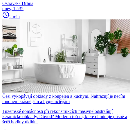
Ostravská Drbna
dnes, 12:35
2 min
Češi vykopávají obklady z koupelen a kuchyní. Nahrazují je něčím
mnohem krásnějším a hygieničtějším
Tuzemské domácnosti při rekonstrukcích masivně odstraňují
keramické obklady. Důvod? Moderní řešení, které eliminuje plísně a
šetří hodiny úklidu.