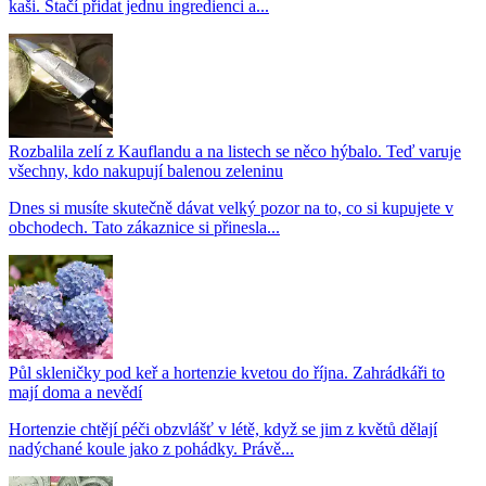
kaši. Stačí přidat jednu ingredienci a...
Rozbalila zelí z Kauflandu a na listech se něco hýbalo. Teď varuje
všechny, kdo nakupují balenou zeleninu
Dnes si musíte skutečně dávat velký pozor na to, co si kupujete v
obchodech. Tato zákaznice si přinesla...
Půl skleničky pod keř a hortenzie kvetou do října. Zahrádkáři to
mají doma a nevědí
Hortenzie chtějí péči obzvlášť v létě, když se jim z květů dělají
nadýchané koule jako z pohádky. Právě...