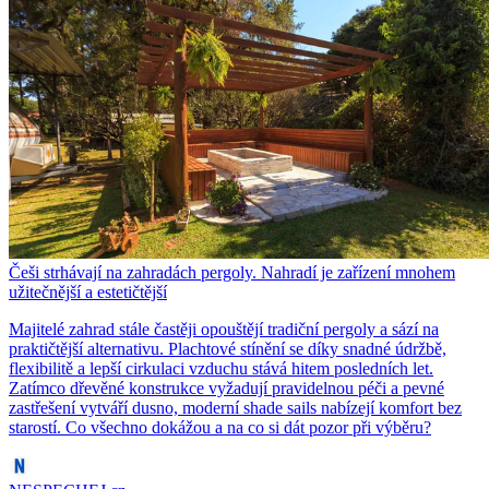
Češi strhávají na zahradách pergoly. Nahradí je zařízení mnohem
užitečnější a estetičtější
Majitelé zahrad stále častěji opouštějí tradiční pergoly a sází na
praktičtější alternativu. Plachtové stínění se díky snadné údržbě,
flexibilitě a lepší cirkulaci vzduchu stává hitem posledních let.
Zatímco dřevěné konstrukce vyžadují pravidelnou péči a pevné
zastřešení vytváří dusno, moderní shade sails nabízejí komfort bez
starostí. Co všechno dokážou a na co si dát pozor při výběru?