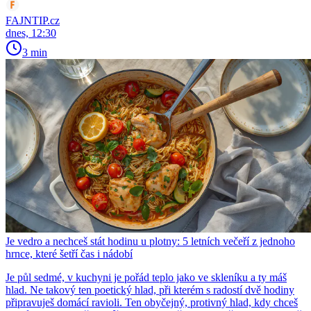
FAJNTIP.cz
dnes, 12:30
3 min
Je vedro a nechceš stát hodinu u plotny: 5 letních večeří z jednoho
hrnce, které šetří čas i nádobí
Je půl sedmé, v kuchyni je pořád teplo jako ve skleníku a ty máš
hlad. Ne takový ten poetický hlad, při kterém s radostí dvě hodiny
připravuješ domácí ravioli. Ten obyčejný, protivný hlad, kdy chceš