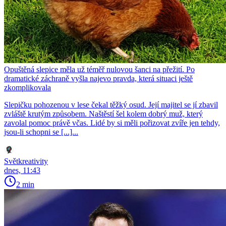
Opuštěná slepice měla už téměř nulovou šanci na přežití. Po
dramatické záchraně vyšla najevo pravda, která situaci ještě
zkomplikovala
Slepičku pohozenou v lese čekal těžký osud. Její majitel se jí zbavil
zvláště krutým způsobem. Naštěstí šel kolem dobrý muž, který
zavolal pomoc právě včas. Lidé by si měli pořizovat zvíře jen tehdy,
jsou-li schopni se [...]...
Světkreativity
dnes, 11:43
2 min