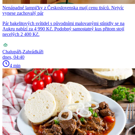
Nenápadné lampičky z Československa mají cenu tisíců. Nejvíc
vynese zachovalý pár
Pár bakelitových svítidel s původními malovanými stínidly se na
Aukru nabízí za 4 990 Kč. Podobný samostatný kus přitom stojí
necelých 2 400 Kč.
Chalupáři-Zahrádkáři
dnes, 04:40
4 min