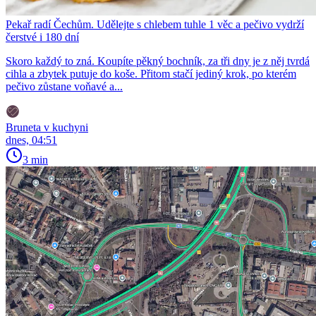
Pekař radí Čechům. Udělejte s chlebem tuhle 1 věc a pečivo vydrží
čerstvé i 180 dní
Skoro každý to zná. Koupíte pěkný bochník, za tři dny je z něj tvrdá
cihla a zbytek putuje do koše. Přitom stačí jediný krok, po kterém
pečivo zůstane voňavé a...
Bruneta v kuchyni
dnes, 04:51
3 min