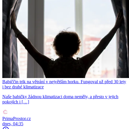
Babiččin trik na větrání v největším horku. Fungoval už před 30 lety
i bez drahé klimatizace
Naše babičky žádnou klimatizaci doma neměly, a přesto v jejich
pokojích i […]
PrimaProstor.cz
dnes, 04:35