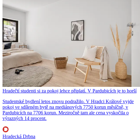
Hradečtí studenti si za pokoj lehce připlatí. V Pardubicích je to horší
Studentské bydlení letos znovu podražilo. V Hradci Králové vyjde
pokoj ve sdíleném bytě na mediánových 7750 korun měsíčně, v
Pardubicích na 7706 korun. Meziročně tam ale cena vyskočila o
výrazných 14 procent.
Hradecká Drbna