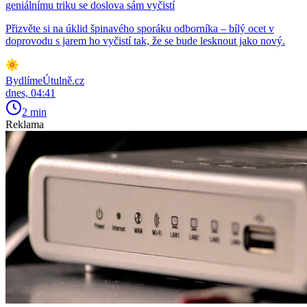
geniálnímu triku se doslova sám vyčistí
Přizvěte si na úklid špinavého sporáku odborníka – bílý ocet v
doprovodu s jarem ho vyčistí tak, že se bude lesknout jako nový.
BydlímeÚtulně.cz
dnes, 04:41
2 min
Reklama