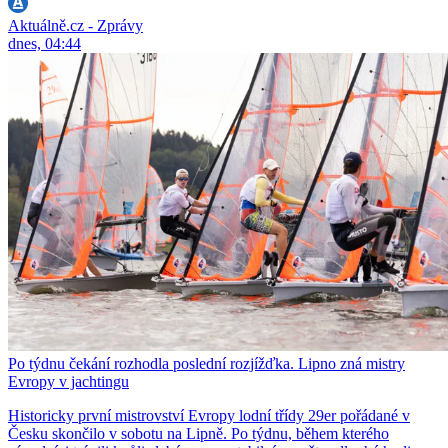
Aktuálně.cz - Zprávy
dnes, 04:44
Po týdnu čekání rozhodla poslední rozjížďka. Lipno zná mistry
Evropy v jachtingu
Historicky první mistrovství Evropy lodní třídy 29er pořádané v
Česku skončilo v sobotu na Lipně. Po týdnu, během kterého