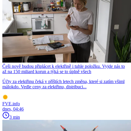
Češi nově budou připlácet k elektřině i tuhle položku. Vyjde nás to
až na 150 miliard korun a týká se to úplně všech
Účty za elektřinu čeká v příštích letech změna, které si zatím všiml
málokdo. Vedle ceny za elektřinu, distribuci...
FVE.info
dnes, 04:46
3 min