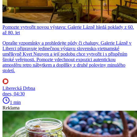
Pomozte vytvořit novou výstavu: Galerie Lázně hledá poklady z 60.
až 80. let
Oprašte vzpomínky a prohledejte půdy či chalupy. Galerie Lázně v
Liberci připravuje jedinečnou výstavu slovensko-vietnamské
umělkyně Kvet Nguyen a její podobu chce vytvořit i s přispěním
široké veřejnosti. Pomozte vdechnout expozici autentickou
atmosféru retro nábytkem a doplňky z druhé poloviny minulého
století.
Liberecká Drbna
dnes, 04:30
1 min
Reklama