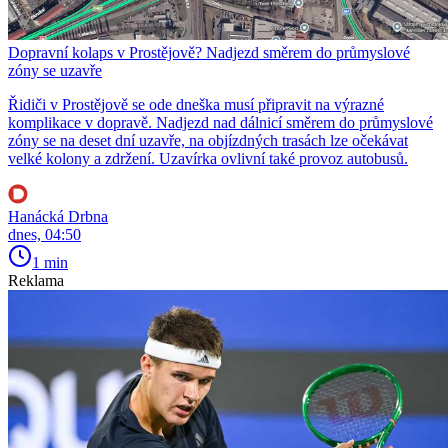
Dopravní kolaps v Prostějově? Nadjezd směrem do průmyslové
zóny se uzavře
Řidiči v Prostějově se ode dneška musí připravit na výrazné
komplikace v dopravě. Nadjezd nad dálnicí směrem do průmyslové
zóny se na deset dní uzavře, na objízdných trasách lze očekávat
velké kolony a zdržení. Uzavírka ovlivní také provoz autobusů.
Hanácká Drbna
dnes, 04:50
1 min
Reklama