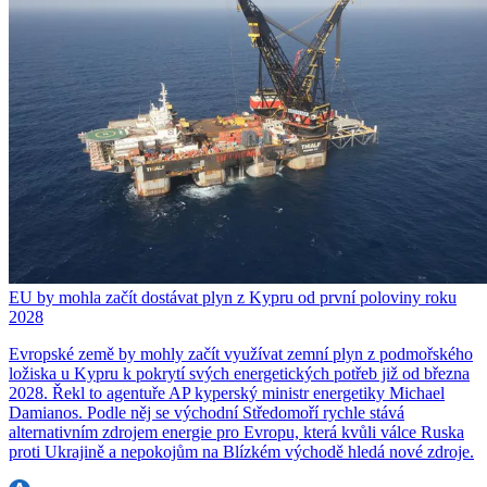
EU by mohla začít dostávat plyn z Kypru od první poloviny roku
2028
Evropské země by mohly začít využívat zemní plyn z podmořského
ložiska u Kypru k pokrytí svých energetických potřeb již od března
2028. Řekl to agentuře AP kyperský ministr energetiky Michael
Damianos. Podle něj se východní Středomoří rychle stává
alternativním zdrojem energie pro Evropu, která kvůli válce Ruska
proti Ukrajině a nepokojům na Blízkém východě hledá nové zdroje.