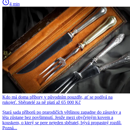
4 min
Kdo má doma příbory v původním pouzdře, ať se podívá na
rukojeť. Sběratelé za ně platí až 65 000 Kč
Stará sada příborů po prarodičích většinou zapadne do zásuvky a
léta zůstane bez povšimnutí. Jenže mezi obyčejným kovem a
kouskem, o který se pere nejeden sběratel, bývá propastný rozdíl.
Pozná...