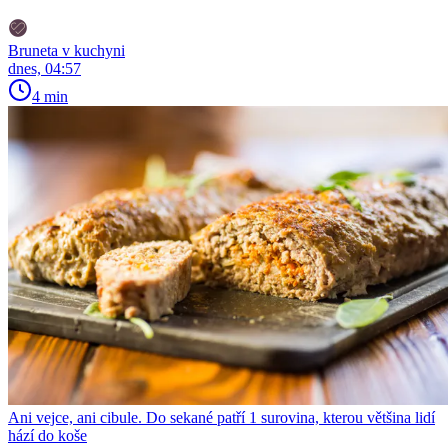
Bruneta v kuchyni
dnes, 04:57
4 min
Ani vejce, ani cibule. Do sekané patří 1 surovina, kterou většina lidí
hází do koše