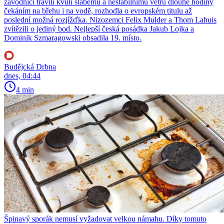
závodníci trávili kvůli slabému a nestabilnímu větru dlouhé hodiny
čekáním na břehu i na vodě, rozhodla o evropském titulu až
poslední možná rozjížďka. Nizozemci Felix Mulder a Thom Lahuis
zvítězili o jediný bod. Nejlepší česká posádka Jakub Lojka a
Dominik Szmaragowski obsadila 19. místo.
Budějcká Drbna
dnes, 04:44
4 min
Špinavý sporák nemusí vyžadovat velkou námahu. Díky tomuto