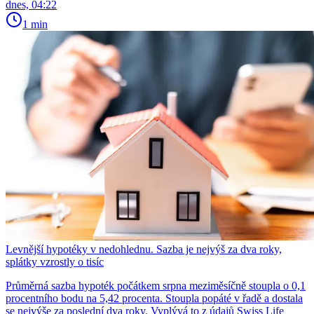
dnes, 04:22
1 min
Levnější hypotéky v nedohlednu. Sazba je nejvýš za dva roky,
splátky vzrostly o tisíc
Průměrná sazba hypoték počátkem srpna meziměsíčně stoupla o 0,1
procentního bodu na 5,42 procenta. Stoupla popáté v řadě a dostala
se nejvýše za poslední dva roky. Vyplývá to z údajů Swiss Life