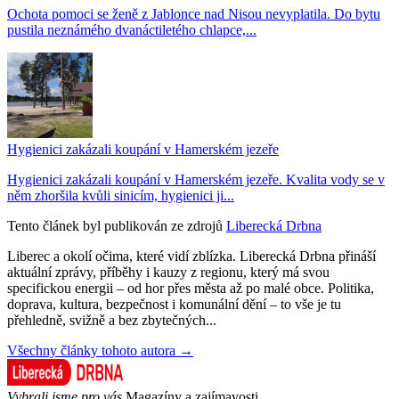
Ochota pomoci se ženě z Jablonce nad Nisou nevyplatila. Do bytu
pustila neznámého dvanáctiletého chlapce,...
Hygienici zakázali koupání v Hamerském jezeře
Hygienici zakázali koupání v Hamerském jezeře. Kvalita vody se v
něm zhoršila kvůli sinicím, hygienici ji...
Tento článek byl publikován ze zdrojů
Liberecká Drbna
Liberec a okolí očima, které vidí zblízka. Liberecká Drbna přináší
aktuální zprávy, příběhy i kauzy z regionu, který má svou
specifickou energii – od hor přes města až po malé obce. Politika,
doprava, kultura, bezpečnost i komunální dění – to vše je tu
přehledně, svižně a bez zbytečných...
Všechny články tohoto autora →
Vybrali jsme pro vás
Magazíny a zajímavosti