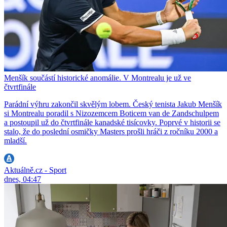
Menšík součástí historické anomálie. V Montrealu je už ve
čtvrtfinále
Parádní výhru zakončil skvělým lobem. Český tenista Jakub Menšík
si Montrealu poradil s Nizozemcem Boticem van de Zandschulpem
a postoupil už do čtvrtfinále kanadské tisícovky. Poprvé v historii se
stalo, že do poslední osmičky Masters prošli hráči z ročníku 2000 a
mladší.
Aktuálně.cz - Sport
dnes, 04:47