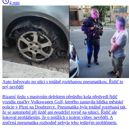
4 min
Auto šněrovalo po ulici s totálně roztrhanou pneumatikou. Řidič to
prý nevěděl
Bizarní jízdu s masivním defektem předního kola předvedl řidič
vozidla značky Volkswagen Golf, kterého zastavila hlídka městské
policie v Plzni na Doubravce. Pneumatika byla totálně roztrhaná tak,
že se automobil při jízdě ani neudržel rovně na silnici. Řidič ale
šokoval prohlášením, že o potížích s kolem vůbec nevěděl. A
zničená pneumatika rozhodně nebyla jeho jediným problémem.