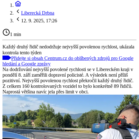
Liberecká Drbna
12. 9. 2025, 17:26
1 min
Každý druhý řidič nedodržuje nejvyšší povolenou rychlost, ukázala
kontrola tento týden
Přidejte si obsah Centrum.cz do oblíbených zdrojů pro Google
hledání a Google zprávy
Na dodržování nejvyšší povolené rychlosti se v Libereckém kraji v
pondělí 8. září zaměřili dopravní policisté. A výsledek není příliš
pozitivní. Nejvyšší povolenou rychlost překročil každý druhý řidič.
Z celkem 160 kontrolovaných vozidel to bylo konkrétně 89 řidičů.
Naprostá většina navíc jela přes limit v obci.