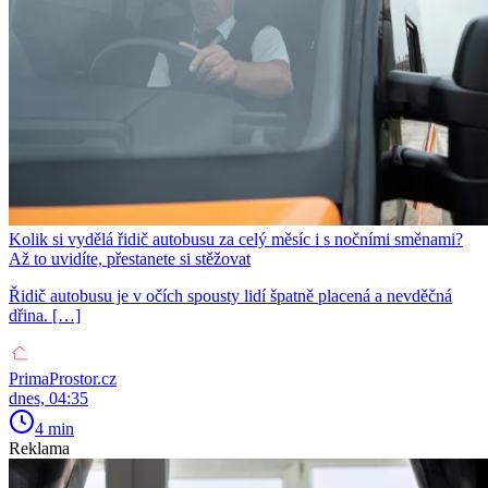
Kolik si vydělá řidič autobusu za celý měsíc i s nočními směnami?
Až to uvidíte, přestanete si stěžovat
Řidič autobusu je v očích spousty lidí špatně placená a nevděčná
dřina. […]
PrimaProstor.cz
dnes, 04:35
4 min
Reklama