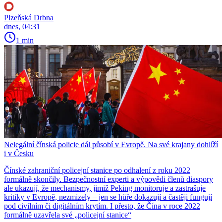
Plzeňská Drbna
dnes, 04:31
1 min
Nelegální čínská policie dál působí v Evropě. Na své krajany dohlíží
i v Česku
Čínské zahraniční policejní stanice po odhalení z roku 2022
formálně skončily. Bezpečnostní experti a výpovědi členů diaspory
ale ukazují, že mechanismy, jimiž Peking monitoruje a zastrašuje
kritiky v Evropě, nezmizely – jen se hůře dokazují a častěji fungují
pod civilním či digitálním krytím. I přesto, že Čína v roce 2022
formálně uzavřela své „policejní stanice“