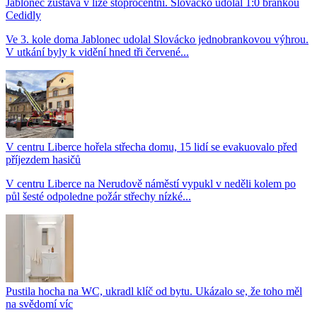
Jablonec zůstává v lize stoprocentní. Slovácko udolal 1:0 brankou
Cedidly
Ve 3. kole doma Jablonec udolal Slovácko jednobrankovou výhrou.
V utkání byly k vidění hned tři červené...
V centru Liberce hořela střecha domu, 15 lidí se evakuovalo před
příjezdem hasičů
V centru Liberce na Nerudově náměstí vypukl v neděli kolem po
půl šesté odpoledne požár střechy nízké...
Pustila hocha na WC, ukradl klíč od bytu. Ukázalo se, že toho měl
na svědomí víc