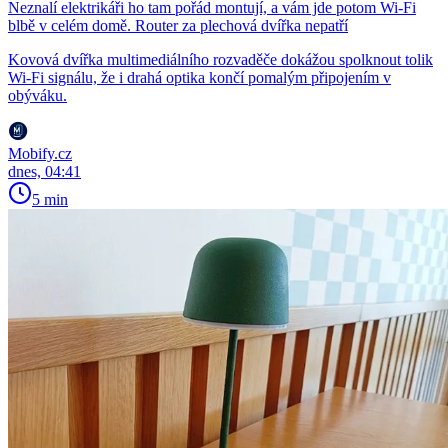
Neznalí elektrikáři ho tam pořád montují, a vám jde potom Wi-Fi
blbě v celém domě. Router za plechová dvířka nepatří
Kovová dvířka multimediálního rozvaděče dokážou spolknout tolik
Wi-Fi signálu, že i drahá optika končí pomalým připojením v
obýváku.
Mobify.cz
dnes, 04:41
5 min