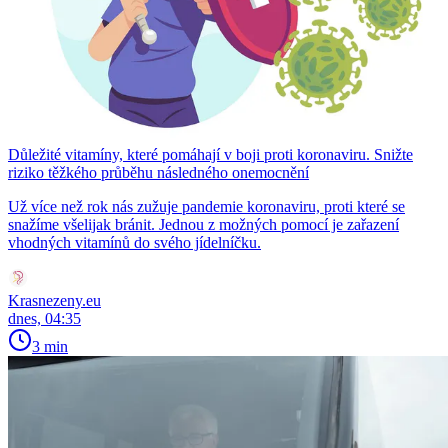
Důležité vitamíny, které pomáhají v boji proti koronaviru. Snižte
riziko těžkého průběhu následného onemocnění
Už více než rok nás zužuje pandemie koronaviru, proti které se
snažíme všelijak bránit. Jednou z možných pomocí je zařazení
vhodných vitamínů do svého jídelníčku.
Krasnezeny.eu
dnes, 04:35
3 min