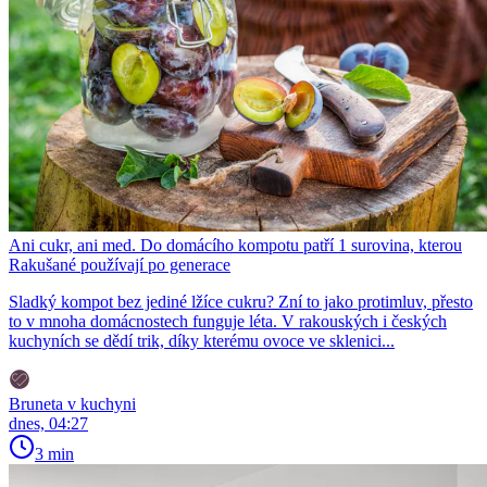
Ani cukr, ani med. Do domácího kompotu patří 1 surovina, kterou
Rakušané používají po generace
Sladký kompot bez jediné lžíce cukru? Zní to jako protimluv, přesto
to v mnoha domácnostech funguje léta. V rakouských i českých
kuchyních se dědí trik, díky kterému ovoce ve sklenici...
Bruneta v kuchyni
dnes, 04:27
3 min