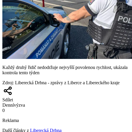
Každý druhý řidič nedodržuje nejvyšší povolenou rychlost, ukázala
kontrola tento týden
Zdroj
:
Liberecká Drbna - zprávy z Liberce a Libereckého kraje
Sdílet
Denní
výzva
0
Reklama
Další články z
Liberecká Drbna