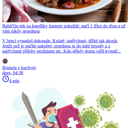
Babiččin trik na knedlíky funguje pokaždé: stačí 1 lžíce do těsta a už
vám nikdy nesednou
V hrnci vypadají dokonale. Kulaté, nadýchané, těžké tak akorát.
Jenže než je stačíte nakrájet, sesednou se do tuhé hroudy a z
nadýchané přílohy nezůstane nic. Kdo někdy doma vařil kynuté...
Bruneta v kuchyni
dnes, 04:38
4 min