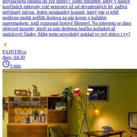
nejvzácnější figurku do své sbírky? Tento fenomén, který v našich
končinách milovaly celé generace už od devadesátých let, zažívá
nečekaný návrat. Jeden nenápadný kousek, který jste si ještě
nedávno mohli pořídit doslova za pár korun v každém
supermarketu, totiž rozpoutal hotové šílenství. Na internetu se dnes
objevují inzeráty, které za tuto drobnou hračku požadují až
statisícové částky. Máte tento novodobý poklad ve své sbírce i vy?
FAJNTIP.cz
dnes, 04:30
3 min