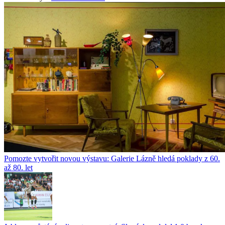
Pomozte vytvořit novou výstavu: Galerie Lázně hledá poklady z 60.
až 80. let