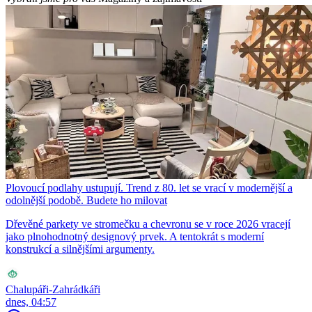
Plovoucí podlahy ustupují. Trend z 80. let se vrací v modernější a
odolnější podobě. Budete ho milovat
Dřevěné parkety ve stromečku a chevronu se v roce 2026 vracejí
jako plnohodnotný designový prvek. A tentokrát s moderní
konstrukcí a silnějšími argumenty.
Chalupáři-Zahrádkáři
dnes, 04:57