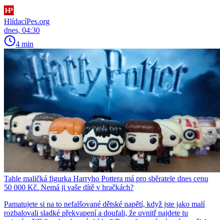
HlídacíPes.org
dnes, 04:30
4 min
Tahle maličká figurka Harryho Pottera má pro sběratele dnes cenu
50 000 Kč. Nemá ji vaše dítě v hračkách?
Pamatujete si na to nefalšované dětské napětí, když jste jako malí
rozbalovali sladké překvapení a doufali, že uvnitř najdete tu