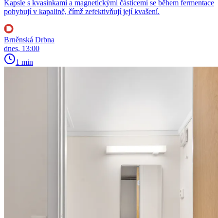
Kapsle s kvasinkami a magnetickými částicemi se během fermentace
pohybují v kapalině, čímž zefektivňují její kvašení.
Brněnská Drbna
dnes, 13:00
1 min