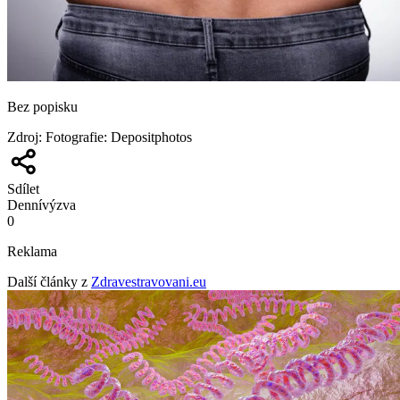
Bez popisku
Zdroj
:
Fotografie: Depositphotos
Sdílet
Denní
výzva
0
Reklama
Další články z
Zdravestravovani.eu