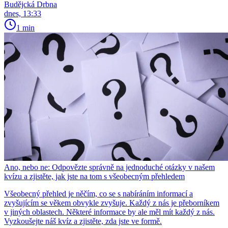
Budějcká Drbna
dnes, 13:33
1 min
Ano, nebo ne: Odpovězte správně na jednoduché otázky v našem
kvízu a zjistěte, jak jste na tom s všeobecným přehledem
Všeobecný přehled je něčím, co se s nabíráním informací a
zvyšujícím se věkem obvykle zvyšuje. Každý z nás je přeborníkem
v jiných oblastech. Některé informace by ale měl mít každý z nás.
Vyzkoušejte náš kvíz a zjistěte, zda jste ve formě.