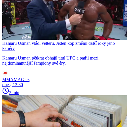
Kamaru Usman vládl velteru. Jeden kop změnil další roky jeho
kariéry
Kamaru Usman pětkrát obhájil titul UFC a patřil mezi
nejdominantnější šampiony své éry.
MMAMAG.cz
dnes, 12:30
2 min