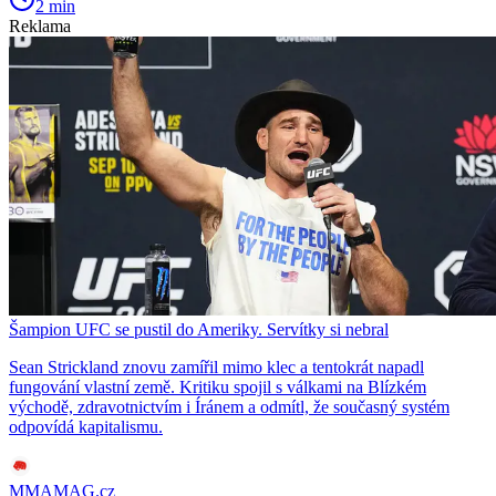
2 min
Reklama
Šampion UFC se pustil do Ameriky. Servítky si nebral
Sean Strickland znovu zamířil mimo klec a tentokrát napadl
fungování vlastní země. Kritiku spojil s válkami na Blízkém
východě, zdravotnictvím i Íránem a odmítl, že současný systém
odpovídá kapitalismu.
MMAMAG.cz