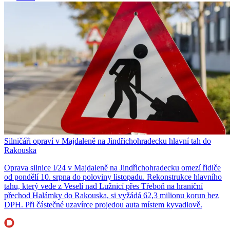
Silničáři opraví v Majdaleně na Jindřichohradecku hlavní tah do
Rakouska
Oprava silnice I/24 v Majdaleně na Jindřichohradecku omezí řidiče
od pondělí 10. srpna do poloviny listopadu. Rekonstrukce hlavního
tahu, který vede z Veselí nad Lužnicí přes Třeboň na hraniční
přechod Halámky do Rakouska, si vyžádá 62,3 milionu korun bez
DPH. Při částečné uzavírce projedou auta místem kyvadlově.