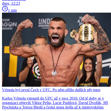
dnes, 12:23
1 min
Vémola byl první Čech v UFC. Po něm přišlo dalších pět jmen
Karlos Vémola vstoupil do UFC už v roce 2010. Od té doby se v
organizaci objevili Viktor Pešta, Lucie Pudilová, David Dvořák, Jiří
Procházka a Tereza Bledá a česká stopa došla až k mistrovskému