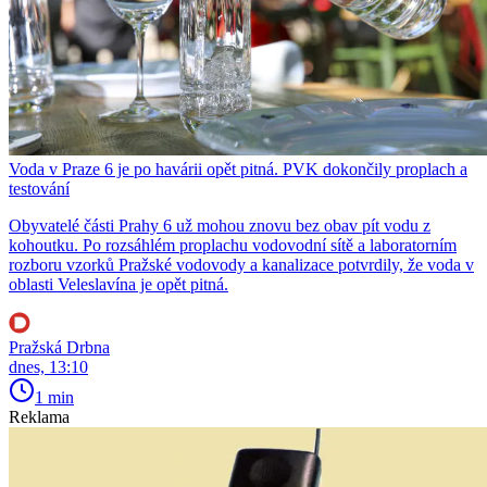
Voda v Praze 6 je po havárii opět pitná. PVK dokončily proplach a
testování
Obyvatelé části Prahy 6 už mohou znovu bez obav pít vodu z
kohoutku. Po rozsáhlém proplachu vodovodní sítě a laboratorním
rozboru vzorků Pražské vodovody a kanalizace potvrdily, že voda v
oblasti Veleslavína je opět pitná.
Pražská Drbna
dnes, 13:10
1 min
Reklama