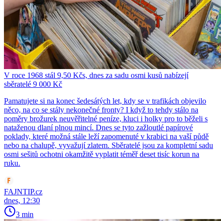
V roce 1968 stál 9,50 Kčs, dnes za sadu osmi kusů nabízejí
sběratelé 9 000 Kč
Pamatujete si na konec šedesátých let, kdy se v trafikách objevilo
něco, na co se stály nekonečné fronty? I když to tehdy stálo na
poměry brožurek neuvěřitelné peníze, kluci i holky pro to běželi s
nataženou dlaní plnou mincí. Dnes se tyto zažloutlé papírové
poklady, které možná stále leží zapomenuté v krabici na vaší půdě
nebo na chalupě, vyvažují zlatem. Sběratelé jsou za kompletní sadu
osmi sešitů ochotni okamžitě vyplatit téměř deset tisíc korun na
ruku.
FAJNTIP.cz
dnes, 12:30
3 min