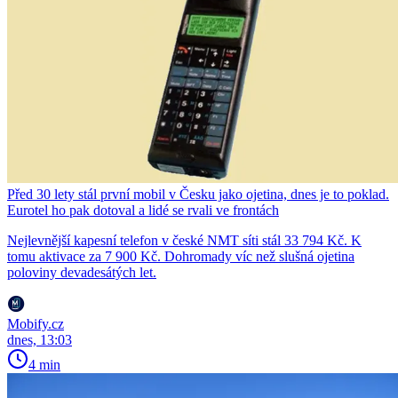
Před 30 lety stál první mobil v Česku jako ojetina, dnes je to poklad.
Eurotel ho pak dotoval a lidé se rvali ve frontách
Nejlevnější kapesní telefon v české NMT síti stál 33 794 Kč. K
tomu aktivace za 7 900 Kč. Dohromady víc než slušná ojetina
poloviny devadesátých let.
Mobify.cz
dnes, 13:03
4 min