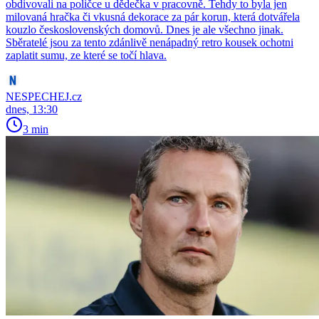
obdivovali na poličce u dědečka v pracovně. Tehdy to byla jen
milovaná hračka či vkusná dekorace za pár korun, která dotvářela
kouzlo československých domovů. Dnes je ale všechno jinak.
Sběratelé jsou za tento zdánlivě nenápadný retro kousek ochotni
zaplatit sumu, ze které se točí hlava.
NESPECHEJ.cz
dnes, 13:30
3 min