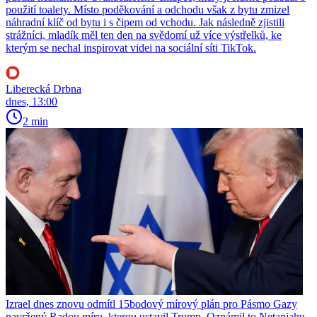
použití toalety. Místo poděkování a odchodu však z bytu zmizel
náhradní klíč od bytu i s čipem od vchodu. Jak následně zjistili
strážníci, mladík měl ten den na svědomí už více výstřelků, ke
kterým se nechal inspirovat videi na sociální síti TikTok.
Liberecká Drbna
dnes, 13:00
2 min
Izrael dnes znovu odmítl 15bodový mírový plán pro Pásmo Gazy
navržený Radou míru, kterou ustavil Trump. Oznámil to Netanjahu,