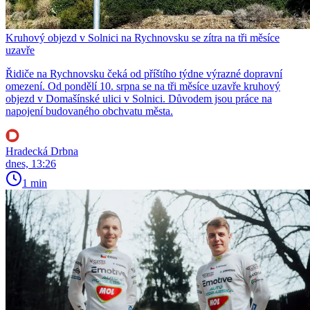
Kruhový objezd v Solnici na Rychnovsku se zítra na tři měsíce
uzavře
Řidiče na Rychnovsku čeká od příštího týdne výrazné dopravní
omezení. Od pondělí 10. srpna se na tři měsíce uzavře kruhový
objezd v Domašínské ulici v Solnici. Důvodem jsou práce na
napojení budovaného obchvatu města.
Hradecká Drbna
dnes, 13:26
1 min