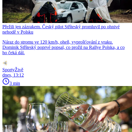
Přežili jen zázrakem. Český pilot Stříteský promluvil po ohnivé
nehodě v Polsku
Náraz do stromu ve 120 km/h, oheň, vyprošťování z vraku.
Dominik Stříteský poprvé popsal, co prožil na Rallye Polska, a co
ho čeká dál.
SportyŽivě
dnes, 13:12
3 min