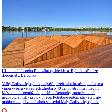
Hladina oblíbeného Boleváku rychle klesá. Rybník teď nelze
dopouštět z Berounky
Velký Bolevecký rybník, největší plzeňská rekreační plocha, má
vinou výparu ve vedrech zhruba o 40 centimetrů nižší hladinu.
Město ho ale nemůže dopouštět z Berounky, protože to teď
nedovoluje nízký průtok v řece. Potřebuje přitom plný stav, aby
mohlo co nejdříve odbahnit sousední Malý Bolevecký rybník.