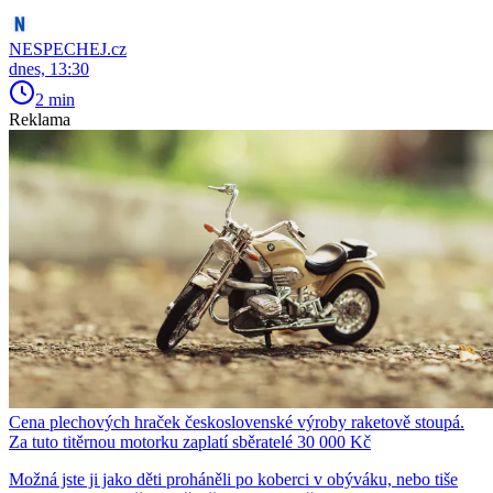
NESPECHEJ.cz
dnes, 13:30
2 min
Reklama
Cena plechových hraček československé výroby raketově stoupá.
Za tuto titěrnou motorku zaplatí sběratelé 30 000 Kč
Možná jste ji jako děti proháněli po koberci v obýváku, nebo tiše