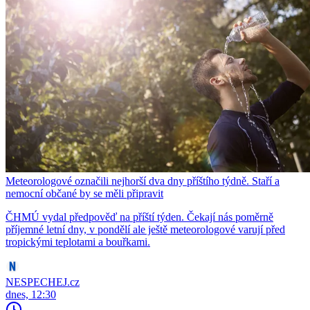
Meteorologové označili nejhorší dva dny příštího týdně. Staří a
nemocní občané by se měli připravit
ČHMÚ vydal předpověď na příští týden. Čekají nás poměrně
příjemné letní dny, v pondělí ale ještě meteorologové varují před
tropickými teplotami a bouřkami.
NESPECHEJ.cz
dnes, 12:30