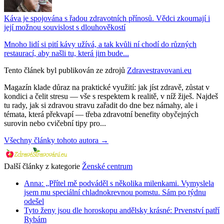
Káva je spojována s řadou zdravotních přínosů. Vědci zkoumají i
její možnou souvislost s dlouhověkostí
Mnoho lidí si pití kávy užívá, a tak kvůli ní chodí do různých
restaurací, aby našli tu, která jim bude...
Tento článek byl publikován ze zdrojů
Zdravestravovani.eu
Magazín klade důraz na praktické využití: jak jíst zdravě, zůstat v
kondici a čelit stresu — vše s respektem k realitě, v níž žiješ. Najdeš
tu rady, jak si zdravou stravu zařadit do dne bez námahy, ale i
témata, která překvapí — třeba zdravotní benefity obyčejných
surovin nebo cvičební tipy pro...
Všechny články tohoto autora →
Další články z kategorie
Ženské centrum
Anna: „Přítel mě podváděl s několika milenkami. Vymyslela
jsem mu speciální chladnokrevnou pomstu. Sám po týdnu
odešel
Tyto ženy jsou dle horoskopu andělsky krásné: Prvenství patří
Rybám