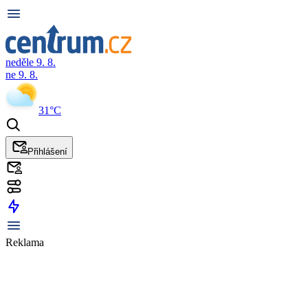
neděle 9. 8.
ne 9. 8.
31°C
Přihlášení
Reklama