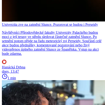
Univerzita zve na zatmění Slunce. Pozorovat se budou i Perseidy
Návštěvníci Přírodovědecké fakulty Univerzity Palackého budou
moci z její terasy ve středu sledovat částečné zatmění Slunce. Po
setmění potom přijde na řadu meteorický roj Perseidy. Součástí celé
akce budou přednášky, komentované pozorování nebo živý
videopřenos úplného zatmění Slunce ze Španělska. Vstup na akci
bude zdarma.
Hanácká Drbna
dnes, 13:47
1 min