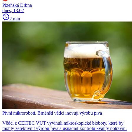
Plzeňská Drbna
dnes, 13:02
2 min
Pivní mikroroboti. Brněnští vědci inovují výrobu piva
Vědci z CEITEC VUT vyvinuli mikroskopické bioboty, které by
mohly zefektivnit výrobu piva a usnadnit kontrolu kvality potravin.