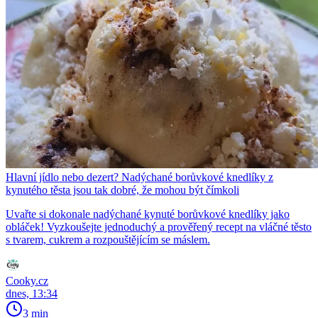
Hlavní jídlo nebo dezert? Nadýchané borůvkové knedlíky z
kynutého těsta jsou tak dobré, že mohou být čímkoli
Uvařte si dokonale nadýchané kynuté borůvkové knedlíky jako
obláček! Vyzkoušejte jednoduchý a prověřený recept na vláčné těsto
s tvarem, cukrem a rozpouštějícím se máslem.
Cooky.cz
dnes, 13:34
3 min