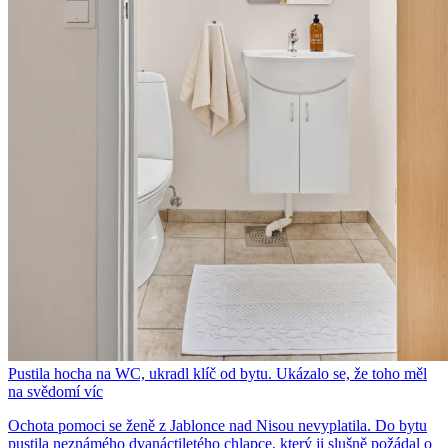
Pustila hocha na WC, ukradl klíč od bytu. Ukázalo se, že toho měl
na svědomí víc
Ochota pomoci se ženě z Jablonce nad Nisou nevyplatila. Do bytu
pustila neznámého dvanáctiletého chlapce, který ji slušně požádal o