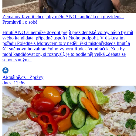
Zemanův favorit chce, aby mělo ANO kandidáta na prezidenta.
Promluvil i o sobě
Hnutí ANO si nemůže dovolit přejít prezidentské volby, mělo by mít
svého kandidáta, případně aspoň někoho podpořit. V diskusním
pořadu Poledne s Moravcem to v neděli řekl místopředseda hnutí a
šéf sněmovního zahraničního výboru Radek Vondráček. Zda by
mohl kandidovat on, si rozmyslí, je to podle něj velká „debata se
sebou samým“.
Aktuálně.cz - Zprávy
dnes, 12:36