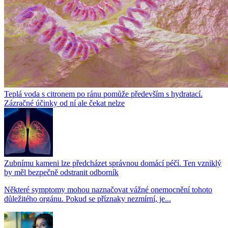
Teplá voda s citronem po ránu pomůže především s hydratací.
Zázračné účinky od ní ale čekat nelze
Zubnímu kameni lze předcházet správnou domácí péčí. Ten vzniklý
by měl bezpečně odstranit odborník
Některé symptomy mohou naznačovat vážné onemocnění tohoto
důležitého orgánu. Pokud se příznaky nezmírní, je...