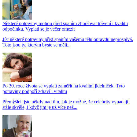
Některé potraviny mohou před spaním zhoršovat trávení i kvalitu
odpočinku. Vyplatí se je večer omezit
Jíst některé potraviny před spaním vašemu tělu opravdu neprospívá.
Toto jsou ty, kterým byste se měli...
Po 30. roce života se vyplatí zaměřit na kvalitní jídelníček. Tyto
potraviny podpoří zdraví i vitalitu
Přemýšleli jste někdy nad tím, jak je možné, že celebrity vypadají
stále skvěle, i když jim je už více než...