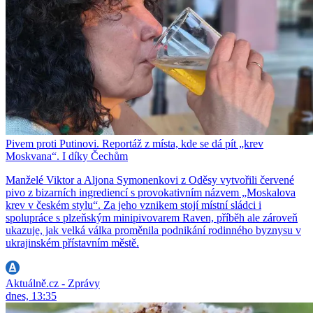
Pivem proti Putinovi. Reportáž z místa, kde se dá pít „krev
Moskvana“. I díky Čechům
Manželé Viktor a Aljona Symonenkovi z Oděsy vytvořili červené
pivo z bizarních ingrediencí s provokativním názvem „Moskalova
krev v českém stylu“. Za jeho vznikem stojí místní sládci i
spolupráce s plzeňským minipivovarem Raven, příběh ale zároveň
ukazuje, jak velká válka proměnila podnikání rodinného byznysu v
ukrajinském přístavním městě.
Aktuálně.cz - Zprávy
dnes, 13:35