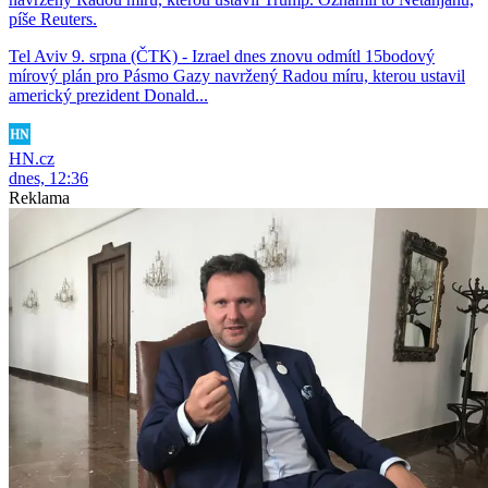
píše Reuters.
Tel Aviv 9. srpna (ČTK) - Izrael dnes znovu odmítl 15bodový
mírový plán pro Pásmo Gazy navržený Radou míru, kterou ustavil
americký prezident Donald...
HN.cz
dnes, 12:36
Reklama