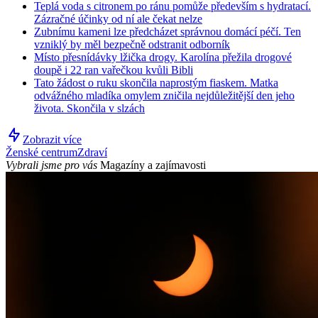
Teplá voda s citronem po ránu pomůže především s hydratací.
Zázračné účinky od ní ale čekat nelze
Zubnímu kameni lze předcházet správnou domácí péčí. Ten
vzniklý by měl bezpečně odstranit odborník
Místo přesnídávky lžička drogy. Karolína přežila drogové
doupě i 22 ran vařečkou kvůli Bibli
Tato žádost o ruku skončila naprostým fiaskem. Matka
odvážného mladíka omylem zničila nejdůležitější den jeho
života. Skončila v slzách
Zobrazit více
Ženské centrum
Zdraví
Vybrali jsme pro vás
Magazíny a zajímavosti