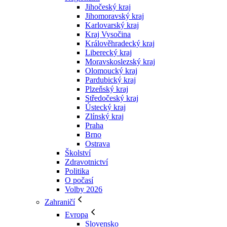
Jihočeský kraj
Jihomoravský kraj
Karlovarský kraj
Kraj Vysočina
Králověhradecký kraj
Liberecký kraj
Moravskoslezský kraj
Olomoucký kraj
Pardubický kraj
Plzeňský kraj
Středočeský kraj
Ústecký kraj
Zlínský kraj
Praha
Brno
Ostrava
Školství
Zdravotnictví
Politika
O počasí
Volby 2026
Zahraničí
Evropa
Slovensko