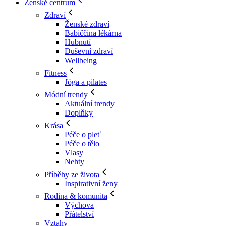
Ženské centrum
Zdraví
Ženské zdraví
Babiččina lékárna
Hubnutí
Duševní zdraví
Wellbeing
Fitness
Jóga a pilates
Módní trendy
Aktuální trendy
Doplňky
Krása
Péče o pleť
Péče o tělo
Vlasy
Nehty
Příběhy ze života
Inspirativní ženy
Rodina & komunita
Výchova
Přátelství
Vztahy