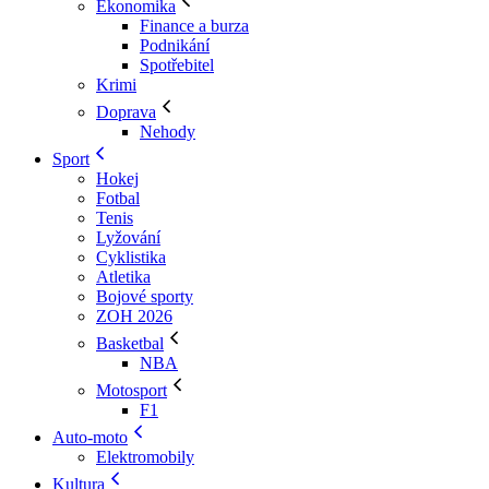
Ekonomika
Finance a burza
Podnikání
Spotřebitel
Krimi
Doprava
Nehody
Sport
Hokej
Fotbal
Tenis
Lyžování
Cyklistika
Atletika
Bojové sporty
ZOH 2026
Basketbal
NBA
Motosport
F1
Auto-moto
Elektromobily
Kultura