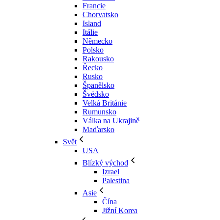
Francie
Chorvatsko
Island
Itálie
Německo
Polsko
Rakousko
Řecko
Rusko
Španělsko
Švédsko
Velká Británie
Rumunsko
Válka na Ukrajině
Maďarsko
Svět
USA
Blízký východ
Izrael
Palestina
Asie
Čína
Jižní Korea