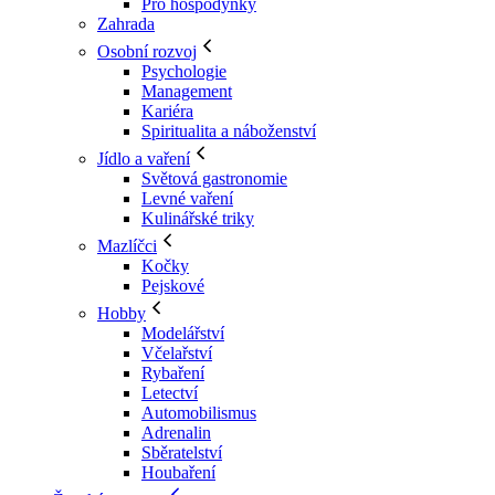
Pro hospodyňky
Zahrada
Osobní rozvoj
Psychologie
Management
Kariéra
Spiritualita a náboženství
Jídlo a vaření
Světová gastronomie
Levné vaření
Kulinářské triky
Mazlíčci
Kočky
Pejskové
Hobby
Modelářství
Včelařství
Rybaření
Letectví
Automobilismus
Adrenalin
Sběratelství
Houbaření