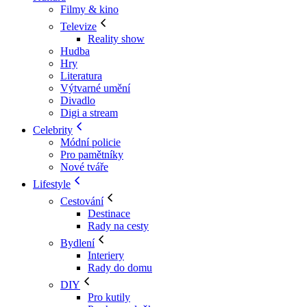
Filmy & kino
Televize
Reality show
Hudba
Hry
Literatura
Výtvarné umění
Divadlo
Digi a stream
Celebrity
Módní policie
Pro pamětníky
Nové tváře
Lifestyle
Cestování
Destinace
Rady na cesty
Bydlení
Interiery
Rady do domu
DIY
Pro kutily