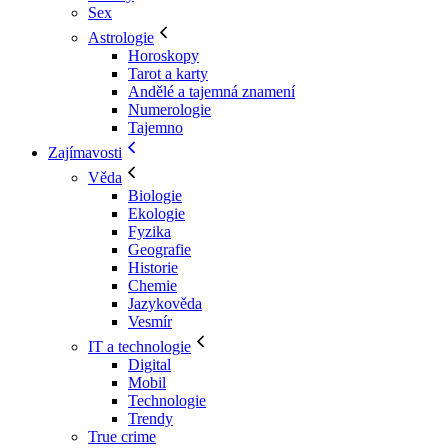
Sex
Astrologie
Horoskopy
Tarot a karty
Andělé a tajemná znamení
Numerologie
Tajemno
Zajímavosti
Věda
Biologie
Ekologie
Fyzika
Geografie
Historie
Chemie
Jazykověda
Vesmír
IT a technologie
Digital
Mobil
Technologie
Trendy
True crime