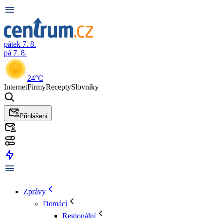
pátek 7. 8.
pá 7. 8.
24°C
Internet
Firmy
Recepty
Slovníky
Přihlášení
Zprávy
Domácí
Regionální